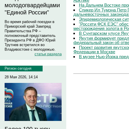
Арктике
молодогвардейцами
На Дальнем Востоке про
Спикер Ил Тумэна Петр 
"Единой России"
дальневосточных законода
Эпидемиологическая сит
Во время рабочей поездки в
"Россети ФСК ЕЭС" обес
Приморский край Зампред
месторождения золота в Р
Правительства РФ –
В Сунтарском улусе Яку
полномочный представитель
Якутия формирует предл
Президента РФ в ДФО Юрий
федеральный закон об отв
Трутнев встретился во
Проект развития якутско
Владивостоке с молодежью.
Федерации в Москве
статьи раздела
В музее Нью-Йорка пред
Регион сегодня
28 Мая 2026, 14:14