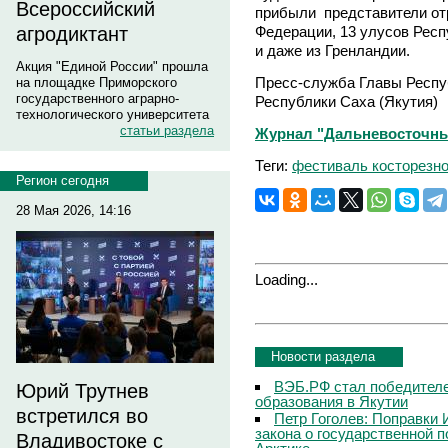
Всероссийский
прибыли представители отр
Федерации, 13 улусов Респу
агродиктант
и даже из Гренландии.
Акция "Единой России" прошла
Пресс-служба Главы Респуб
на площадке Приморского
государственного аграрно-
Республики Саха (Якутия)
технологического университета
статьи раздела
Журнал "Дальневосточны
Теги:
фестиваль косторезно
Регион сегодня
28 Мая 2026, 14:16
Loading...
Новости раздела
ВЭБ.РФ стал победителе
Юрий Трутнев
образования в Якутии
встретился во
Петр Гоголев: Поправки 
закона о государственной 
Владивостоке с