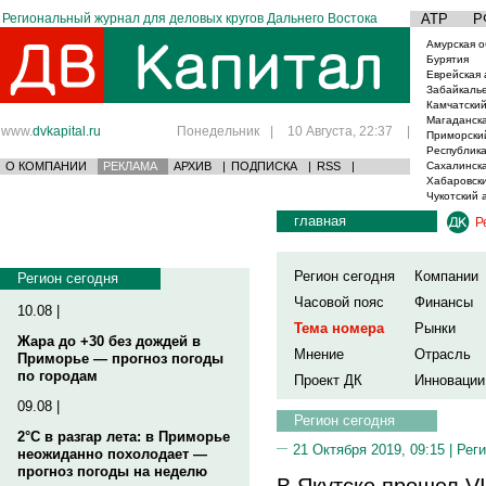
Региональный журнал для деловых кругов Дальнего Востока
АТР
Р
Амурская о
Бурятия
Еврейская 
Забайкаль
Камчатский
Магаданска
www.
dvkapital.ru
Понедельник
|
10 Августа, 22:37
|
Приморски
Республика
О КОМПАНИИ
РЕКЛАМА
АРХИВ
|
ПОДПИСКА
|
RSS
|
Сахалинска
Хабаровски
Чукотский 
главная
Р
Регион сегодня
Компании
Регион сегодня
Часовой пояс
Финансы
10.08 |
Тема номера
Рынки
Жара до +30 без дождей в
Мнение
Отрасль
Приморье — прогноз погоды
по городам
Проект ДК
Инновации
09.08 |
Регион сегодня
2°C в разгар лета: в Приморье
21 Октября 2019, 09:15 |
Реги
неожиданно похолодает —
прогноз погоды на неделю
В Якутске прошел VI