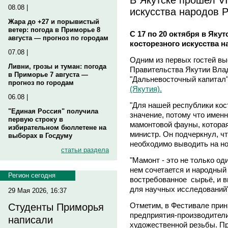
08.08 |
искусства народов 
Жара до +27 и порывистый
ветер: погода в Приморье 8
С 17 по 20 октября в Якут
августа — прогноз по городам
косторезного искусства 
07.08 |
Одним из первых гостей вы
Ливни, грозы и туман: погода
Правительства Якутии Вла
в Приморье 7 августа —
"Дальневосточный капитал
прогноз по городам
(Якутия).
06.08 |
"Для нашей республики кос
"Единая Россия" получила
значение, потому что имен
первую строку в
мамонтовой фауны, которая 
избирательном бюллетене на
министр. Он подчеркнул, ч
выборах в Госдуму
необходимо выводить на н
статьи раздела
"Мамонт - это не только од
нем сочетается и народный
Регион сегодня
востребованное сырьё, и в
для научных исследований"
29 Мая 2026, 16:37
Отметим, в Фестивале прин
Студенты Приморья
предприятия-производители
написали
художественной резьбы. П