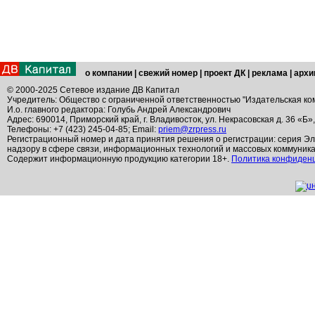
о компании
|
свежий номер
|
проект ДК
|
реклама
|
архи
© 2000-2025 Сетевое издание ДВ Капитал
Учредитель: Общество с ограниченной ответственностью "Издательская ко
И.о. главного редактора: Голубь Андрей Александрович
Адрес: 690014, Приморский край, г. Владивосток, ул. Некрасовская д. 36 «Б»
Телефоны: +7 (423) 245-04-85; Email:
priem@zrpress.ru
Регистрационный номер и дата принятия решения о регистрации: серия Эл
надзору в сфере связи, информационных технологий и массовых коммуник
Содержит информационную продукцию категории 18+.
Политика конфиден