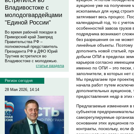
встретился во
аукционе уже на получение
Владивостоке с
ископаемых для нужд строит
молодогвардейцами
затягивает весь процесс. По
"Единой России"
календарный год, то с учето
особенностей завоза грузов
Во время рабочей поездки в
подрядчика возникают сложн
Приморский край Зампред
без разрешения он не может
Правительства РФ –
линейные объекты. Поэтому
полномочный представитель
дополнить новой статьей, 
Президента РФ в ДФО Юрий
Трутнев встретился во
добычи ОПИ в пределах земе
Владивостоке с молодежью.
карьеров согласно имеющем
статьи раздела
именно по ОПИ – это пески, 
заполнители, в которых нет
Мы предлагаем при проектир
Регион сегодня
начала работ путем исключ
28 Мая 2026, 14:14
дополнительных аукционов, 
предоставления недр в этих 
Предлагаемые изменения в 
субъектов предпринимательс
саморегулируемые организац
основании этих аукционов г
контракты, поскольку, если 