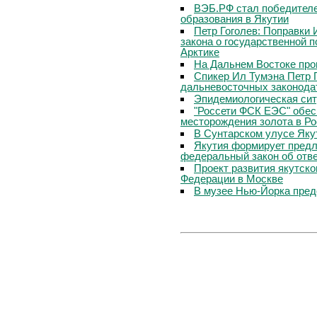
ВЭБ.РФ стал победителе
образования в Якутии
Петр Гоголев: Поправки 
закона о государственной 
Арктике
На Дальнем Востоке про
Спикер Ил Тумэна Петр 
дальневосточных законода
Эпидемиологическая сит
"Россети ФСК ЕЭС" обес
месторождения золота в Р
В Сунтарском улусе Яку
Якутия формирует предл
федеральный закон об отв
Проект развития якутско
Федерации в Москве
В музее Нью-Йорка пред