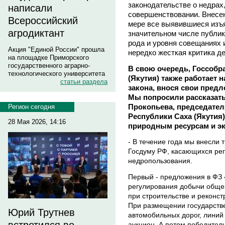
законодательстве о недрах
написали
совершенствовании. Внесен
Всероссийский
мере все выявившиеся изъ
агродиктант
значительном числе публик
рода и уровня совещаниях 
Акция "Единой России" прошла
нередко жесткая критика д
на площадке Приморского
государственного аграрно-
В свою очередь, Госсобр
технологического университета
(Якутия) также работает 
статьи раздела
закона, внося свои пред
Мы попросили рассказать
Прокопьева, председател
Регион сегодня
Республики Саха (Якутия
28 Мая 2026, 14:16
природным ресурсам и эк
- В течение года мы внесли 
Госдуму РФ, касающихся рег
недропользования.
Первый - предложения в ФЗ 
регулирования добычи обще
при строительстве и реконс
При размещении государстве
Юрий Трутнев
автомобильных дорог, линий 
аукцион. А потом победитель