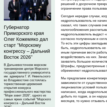
решений о досрочном прекр
ограничении права пользова
Сегодня нередки случаи, ког
недропользователь не начин
сказал, что таких случаев о
Губернатор
налогообложения рассчитываю
Приморского края
недропользователь выдаст 
Олег Кожемяко дал
согласно полученным и сог
То есть эти цифры закладыва
старт "Морскому
быть, недропользователь не
конгрессу – Дальний
иным причинам вести работы
Восток 2026"
воздействовать на них. Зача
захватить большое количеств
В Дальневосточном морском
Штрафы, предусмотренные з
тренажерном центре Морского
обременяют недропользоват
государственного университета
им. адмирала Г. И. Невельского
Мы предлагаем конкретизиро
во Владивостоке состоялась
зависимости от существенно
торжественная церемония
лицензиатом условий пользо
открытия конкурса
написано, когда недропользо
профессионального мастерства
"Море зовет 2026", одного из
добыть по годам, а он наруш
самых ярких событий "Морского
месяцев, то нужно отзывать 
конгресса – Дальний Восток
2026".