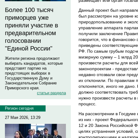
размещает или орган госвла
Более 100 тысяч
Данный проект был направлен
был рассмотрен на уровне к
приморцев уже
природопользованию и эколо
приняли участие в
управление аппарата парлам
предварительном
получили заключение Правите
говорится, что в финансово
голосовании
приведены соответствующие
"Единой России"
РФ. По самым грубым подсч
мизерную сумму – 1 млрд 2
Жители региона продолжают
произвести расчеты для всей
выбирать кандидатов, которые
представят партию на
законопроектам - предостав
предстоящих выборах в
недавно отозвали свои пред
Государственную Думу и
их отклонили. По правилам 
Законодательное Собрание
отклоняется, иного не дано.
Приморского края.
должно соответствовать треб
статьи раздела
нужно произвести расчеты в 
процесс.
Регион сегодня
На рассмотрении в Госдуме 
27 Мая 2026, 13:29
из них - проект Федеральног
12 и 20 Закона Российской Ф
целях устранения условий,
контролирующими и надзор