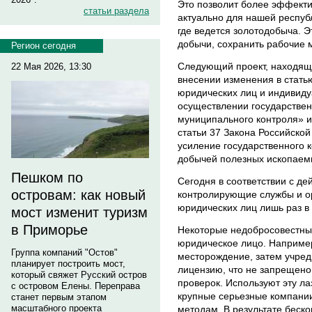
Это позволит более эффекти
статьи раздела
актуально для нашей республ
где ведется золотодобыча. 
добычи, сохранить рабочие м
Регион сегодня
Следующий проект, находящи
22 Мая 2026, 13:30
внесении изменения в стать
юридических лиц и индивид
осуществлении государствен
муниципального контроля» и
статьи 37 Закона Российско
усиление государственного к
добычей полезных ископаемы
Пешком по
Сегодня в соответствии с д
островам: как новый
контролирующие службы и о
юридических лиц лишь раз в 
мост изменит туризм
в Приморье
Некоторые недобросовестны
юридическое лицо. Наприме
Группа компаний "Остов"
месторождение, затем учре
планирует построить мост,
лицензию, что не запрещено
который свяжет Русский остров
проверок. Используют эту л
с островом Елены. Переправа
крупные серьезные компании
станет первым этапом
масштабного проекта
методам. В результате беск