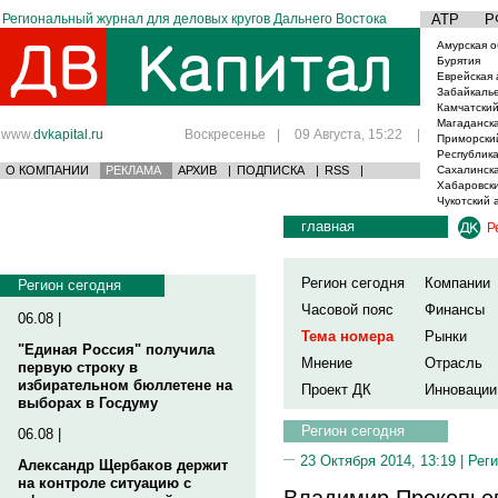
Региональный журнал для деловых кругов Дальнего Востока
АТР
Р
Амурская о
Бурятия
Еврейская 
Забайкаль
Камчатский
Магаданска
www.
dvkapital.ru
Воскресенье
|
09 Августа, 15:22
|
Приморски
Республика
О КОМПАНИИ
РЕКЛАМА
АРХИВ
|
ПОДПИСКА
|
RSS
|
Сахалинска
Хабаровски
Чукотский 
главная
Р
Регион сегодня
Компании
Регион сегодня
Часовой пояс
Финансы
06.08 |
Тема номера
Рынки
"Единая Россия" получила
Мнение
Отрасль
первую строку в
избирательном бюллетене на
Проект ДК
Инновации
выборах в Госдуму
Регион сегодня
06.08 |
23 Октября 2014, 13:19 |
Реги
Александр Щербаков держит
на контроле ситуацию с
Владимир Прокопьев