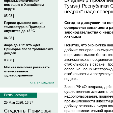
офтальмологической
Тумэн) Республики С
помощью в Ханкайском
округе
недрах" надо совер
05.08 |
Сегодня дискуссии по во
Первое дыхание осени:
температура в Приморье
совершенствованием и ра
опустится до +8 °C
законодательства о недр
острыми.
04.08 |
Понятно, что экономика на
Жара до +35: что ждет
Приморье после тропических
добыче минерально-сырьев
дождей
в прямом смысле богатством
экономическая, социальная
03.08 |
стабильность в стране. Пр
Москва помогает развивать
освоение новых месторожд
отечественное
стабильности и предсказуе
здравоохранение
недрах.
статьи раздела
Закон РФ «О недрах», дейс
существенные элементы ры
Регион сегодня
недропользования, привле
промышленности инвестиции
29 Мая 2026, 16:37
добычу основных видов пол
Студенты Приморья
правоприменительной практ