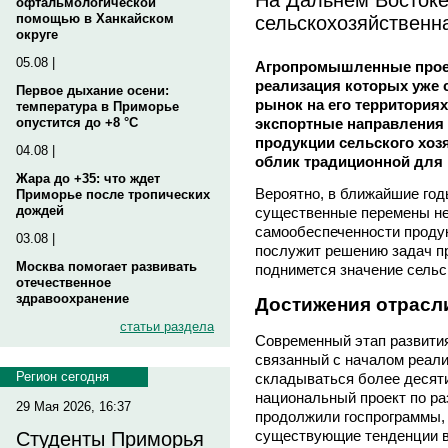
офтальмологической
сельскохозяйственн
помощью в Ханкайском
округе
05.08 |
Агропромышленные проек
реализация которых уже 
Первое дыхание осени:
рынок на его территория
температура в Приморье
экспортные направления 
опустится до +8 °C
продукции сельского хоз
04.08 |
облик традиционной для 
Жара до +35: что ждет
Вероятно, в ближайшие год
Приморье после тропических
дождей
существенные перемены не
самообеспеченности продук
03.08 |
послужит решению задач пр
Москва помогает развивать
поднимется значение сельск
отечественное
здравоохранение
Достижения отрасли
статьи раздела
Современный этап развития
связанный с началом реали
Регион сегодня
складываться более десяти
национальный проект по ра
29 Мая 2026, 16:37
продолжили госпрограммы,
существующие тенденции в
Студенты Приморья