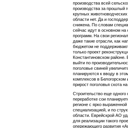
производства всей сельско
производства за прошлый г
крупных животноводческих п
области нет. Да и господде
снижена. По словам специа
сейчас идут в основном н
программ. На свои регионал
даже такие отрасли, как н
бюджетом не поддерживаютс
только проект реконструкц
Константиновском районе. 
выйти по производительност
поголовье свиней увеличитс
планируются к вводу в это
комплексов в Белогорском 
прирост поголовья скота на
Строительство еще одного 
переработке сои планирует
регионе с ярко выраженной
специализацией, и по стру
области. Еврейскрой АО уд
для реализации такого прое
опережающего развития «А