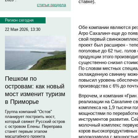
ставке).
статьи раздела
Регион сегодня
Обе компании являются ре
22 Мая 2026, 13:30
Агро Сахалин» еще до появ
свой первый свинокомплекс
проект был расширен - теп
поголовье до 62 тыс. голов
продукции этого производит
существенно снизил стоимо
По словам местных специал
охлажденную свинину можно 
Пешком по
повысил уровень обеспече
островам: как новый
производства с 6% до почт
мост изменит туризм
Впрочем, и компания «Грин
в Приморье
реализации на Сахалине св
комплекса на 1,9 тысячи гол
Группа компаний "Остов"
мощностями по переработк
планирует построить мост,
инструментов развития. Се
который свяжет Русский остров
молочный комплекс первую 
с островом Елены. Переправа
коров высокопродуктивных 
станет первым этапом
масштабного проекта
молокозавода с мощностью 1