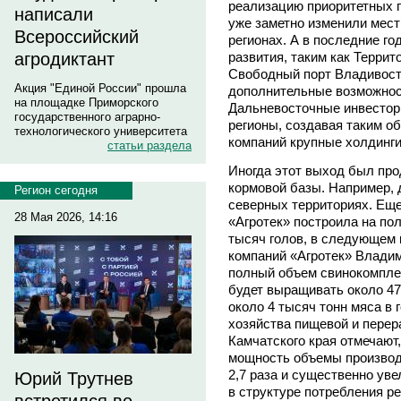
реализацию приоритетных п
написали
уже заметно изменили мес
Всероссийский
регионах. А в последние г
агродиктант
развития, таким как Терри
Свободный порт Владивост
Акция "Единой России" прошла
дополнительные возможнос
на площадке Приморского
Дальневосточные инвестор
государственного аграрно-
регионы, создавая таким о
технологического университета
компаний крупные холдинг
статьи раздела
Иногда этот выход был пр
кормовой базы. Например, 
Регион сегодня
северных территориях. Еще
28 Мая 2026, 14:16
«Агротек» построила на по
тысяч голов, в следующем 
компаний «Агротек» Влади
полный объем свинокомплек
будет выращивать около 47
около 4 тысяч тонн мяса в 
хозяйства пищевой и пер
Камчатского края отмечают
мощность объемы производс
2,7 раза и существенно ув
Юрий Трутнев
в структуре потребления р