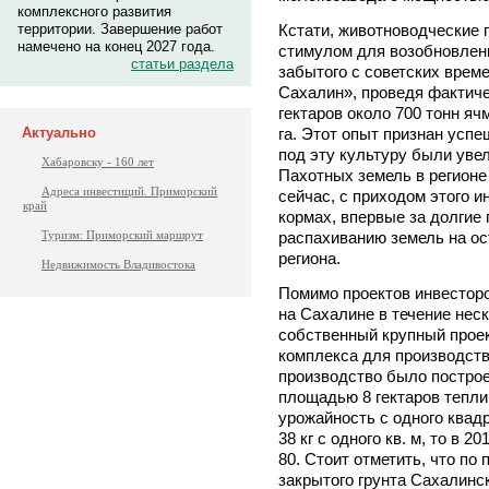
комплексного развития
территории. Завершение работ
Кстати, животноводческие 
намечено на конец 2027 года.
стимулом для возобновлени
статьи раздела
забытого с советских врем
Сахалин», проведя фактиче
гектаров около 700 тонн яч
Актуально
га. Этот опыт признан усп
под эту культуру были уве
Хабаровску - 160 лет
Пахотных земель в регионе 
Адреса инвестиций. Приморский
сейчас, с приходом этого и
край
кормах, впервые за долгие 
Туризм: Приморский маршрут
распахиванию земель на ос
региона.
Недвижимость Владивостока
Помимо проектов инвесторо
на Сахалине в течение нес
собственный крупный проек
комплекса для производств
производство было постро
площадью 8 гектаров тепли
урожайность с одного квад
38 кг с одного кв. м, то в 2
80. Стоит отметить, что п
закрытого грунта Сахалинс