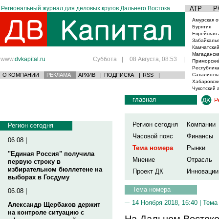
Региональный журнал для деловых кругов Дальнего Востока
АТР
Р
Амурская о
Бурятия
Еврейская 
Забайкаль
Камчатский
Магаданска
www.
dvkapital.ru
Суббота
|
08 Августа, 08:53
|
Приморски
Республика
О КОМПАНИИ
РЕКЛАМА
АРХИВ
|
ПОДПИСКА
|
RSS
|
Сахалинска
Хабаровски
Чукотский 
главная
Р
Регион сегодня
Компании
Регион сегодня
Часовой пояс
Финансы
06.08 |
Тема номера
Рынки
"Единая Россия" получила
Мнение
Отрасль
первую строку в
избирательном бюллетене на
Проект ДК
Инновации
выборах в Госдуму
Тема номера
06.08 |
14 Ноября 2018, 16:40 |
Тема
Александр Щербаков держит
на контроле ситуацию с
На Дальнем Востоке