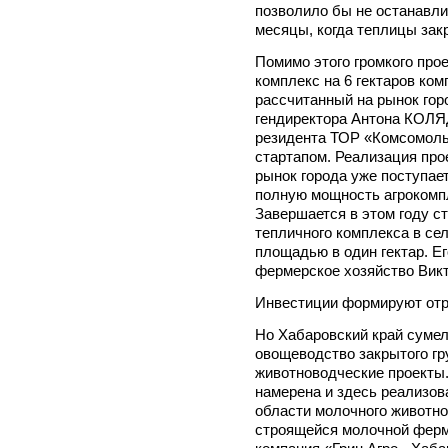
позволило бы не останавли
месяцы, когда теплицы зак
Помимо этого громкого прое
комплекс на 6 гектаров ко
рассчитанный на рынок гор
гендиректора Антона КОЛЯД
резидента ТОР «Комсомольс
стартапом. Реализация прое
рынок города уже поступае
полную мощность агрокомпле
Завершается в этом году с
тепличного комплекса в се
площадью в один гектар. Е
фермерское хозяйство Викт
Инвестиции формируют от
Но Хабаровский край сумел
овощеводство закрытого гр
животноводческие проекты.
намерена и здесь реализов
области молочного животн
строящейся молочной фермы