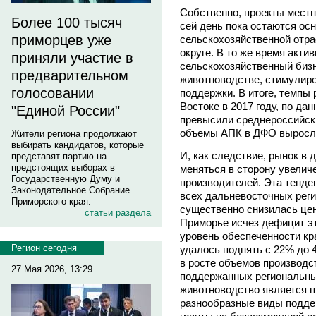
Собственно, проекты местн
Более 100 тысяч
сей день пока остаются о
приморцев уже
сельскохозяйственной отр
округе. В то же время акти
приняли участие в
сельскохозяйственный бизн
предварительном
животноводстве, стимулир
голосовании
поддержки. В итоге, темпы 
Востоке в 2017 году, по да
"Единой России"
превысили среднероссийский
объемы АПК в ДФО выросли
Жители региона продолжают
выбирать кандидатов, которые
И, как следствие, рынок в
представят партию на
предстоящих выборах в
меняться в сторону увелич
Государственную Думу и
производителей. Эта тенде
Законодательное Собрание
всех дальневосточных реги
Приморского края.
существенно снизилась цен
статьи раздела
Приморье исчез дефицит эт
уровень обеспеченности кр
Регион сегодня
удалось поднять с 22% до 
в росте объемов производс
27 Мая 2026, 13:29
поддержанных региональны
животноводство является п
разнообразные виды поддер