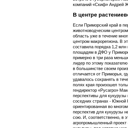
компаний «Скиф» Андрей
В центре растение
Если Приморский край в пе
животноводческим центром 
область уже в течение мно
центром макрорегиона. В э
составила порядка 1,2 млн 
площадям в ДФО у Приморск
примерно в три раза меньш
лидер по этому показателю
в большинстве своем произв
отличается от Приморья, гд
удавалось сохранять в тече
полях края произошел толь
гендиректор «Русагро» Ма
перспективы для кукурузы 
соседних странах - Южной 
ориентированная во многом 
перспектив для кукурузы не
сою. И, соответственно, в 
агропромышленный проект с