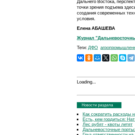
Дальнего Востока, перспек
точки зрения подъема здес
создания современных тех
условия.
Елена АБАШЕВА
Журнал "Дальневосточный
Теги:
ДФО
агропромышлен
Loading...
Новости раздела
Как сократить расходы 
Есть, кем гордиться: На
Лес рубят - квоты летят
Дальневосточные порты
Груз ответственности на