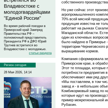
встретился во
собственного производства
Владивостоке с
Но уже сейчас этот произ
молодогвардейцами
агропромышленного комплек
"Единой России"
70% всей мясной продукции 
продукция известна не тол
Во время рабочей поездки в
работает на рынках Сахали
Приморский край Зампред
Магаданской области. Есте
Правительства РФ –
один из ключевых вопросов
полномочный представитель
Президента РФ в ДФО Юрий
было найдено в Приморье -
Трутнев встретился во
территории Черниговского 
Владивостоке с молодежью.
выращиванию кормов.
статьи раздела
Компания сформировала зем
Приморском крае, в обработ
Регион сегодня
Этот те площади, которые 
28 Мая 2026, 14:14
потребности предприятия в 
обеспечивают ими ряд друг
«Мы поставляем, в том чис
завод и - в небольших объе
Комбикормовый завод по н
которые идут на производс
пример межрегиональной ин
Рубахин.