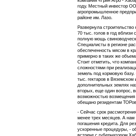
компания «Грин Агро - Хаба
году. Местный инвестор ОО
агропромышленное предприя
районе им. Лазо.
Развернула строительство 
70 тыс. голов в год вблизи
полную мощь свиноводчески
Специалисты в регионе рас
обеспеченность мясом в кр
примерно в таких же объема
Стоит отметить, что компа
сложностями при реализаци
земель под кормовую базу.
тыс. гектаров в Вяземском 
дополнительных землях нахо
вторых, еще один вопрос, 
возможностью возмещения Н
обещано резидентам ТОРов
- Сейчас срок рассмотрения
менее трех месяцев. А нам
погашения кредита. Для р
ускоренные процедуры, - о
встрече с губернатором Ха