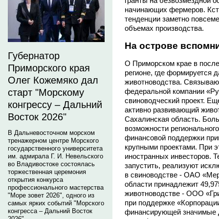
гранты на безвозмездной о
начинающих фермеров. Кста
тенденции заметно повсем
объемах производства.
На острове вспомн
Губернатор
О Приморском крае в после
Приморского края
регионе, где формируется 
Олег Кожемяко дал
животноводства. Связывают
старт "Морскому
федеральной компании «Ру
свиноводческий проект. Ещ
конгрессу – Дальний
активно развивающий живо
Восток 2026"
Сахалинская область. Боль
возможности региональног
В Дальневосточном морском
финансовой поддержки прив
тренажерном центре Морского
крупными проектами. При э
государственного университета
иностранных инвесторов. Т
им. адмирала Г. И. Невельского
во Владивостоке состоялась
запустить, реализуют искл
торжественная церемония
в свиноводстве - ОАО «Ме
открытия конкурса
области принадлежит 49,97
профессионального мастерства
животноводстве - ООО «Гри
"Море зовет 2026", одного из
при поддержке «Корпорации
самых ярких событий "Морского
конгресса – Дальний Восток
финансирующей значимые д
2026".