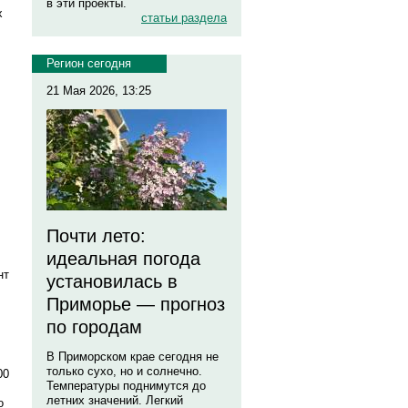
в эти проекты.
х
статьи раздела
Регион сегодня
21 Мая 2026, 13:25
Почти лето:
идеальная погода
нт
установилась в
Приморье — прогноз
по городам
В Приморском крае сегодня не
только сухо, но и солнечно.
00
Температуры поднимутся до
летних значений. Легкий
о