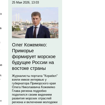
25 Мая 2026, 13:03
ез
а
и
Олег Кожемяко:
Приморье
у
формирует морское
будущее России на
аз
востоке страны
л
Журналисты портала "Корабел"
о
взяли емкое интервью у
губернатора Приморского края
Олега Николаевича Кожемяко
Глава региона подробно
поделился своим видением
развития морских отраслей
ут
региона и включении молодежи