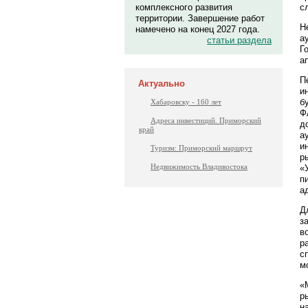
с
комплексного развития
территории. Завершение работ
Н
намечено на конец 2027 года.
а
статьи раздела
Г
а
П
Актуально
и
б
Хабаровску - 160 лет
Ф
Адреса инвестиций. Приморский
д
край
а
и
Туризм: Приморский маршрут
р
Недвижимость Владивостока
«
п
а
Д
з
в
р
с
м
«
р
н