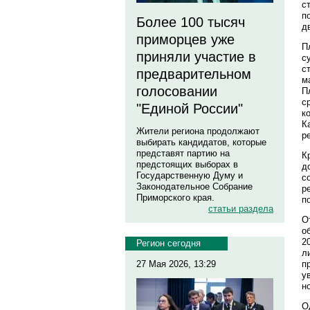
с
п
Более 100 тысяч
д
приморцев уже
П
приняли участие в
с
с
предварительном
м
голосовании
П
с
"Единой России"
к
К
Жители региона продолжают
р
выбирать кандидатов, которые
представят партию на
К
предстоящих выборах в
д
Государственную Думу и
с
Законодательное Собрание
р
Приморского края.
п
статьи раздела
О
о
2
Регион сегодня
л
27 Мая 2026, 13:29
п
у
н
О