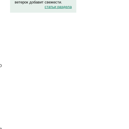
ветерок добавит свежести.
статьи раздела
О
о