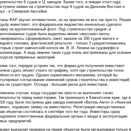
троительство 6 судов и 11 заводов. Кроме того, в январе этого года
оступили заявки на строительство еще 9 судов на Дальнем Востоке и
вух - в Северном бассейне.
ланы ФАР звучат оптимистично, но на практике не все так просто. Решая
удьбу инвестквот, это федеральное ведомство изначально сделало
тавку на крупнотоннажный флот. Под строительство средне- и
алотоннажных судов были выделены менее «вкусные» квоты.
ланировалось сформировать пакет заказов на 100 судов малого и
реднего тоннажа, фактический результат - только 3 среднетоннажника,
оторые строит камчатский колхоз им. В. И. Ленина на судоверфи в
алининграде. А ведь именно такие суда очень востребованы для освоен
есурсов прибрежных акваторий.
роме того, порядок устроен так, что фирма для получения инвестквот
олжна сдать объект строго по графику, хотя при строительстве точно
облюсти его трудно. Однако нормативного механизма, который бы
егулировал согласование изменений сроков строительства и инвестиций,
ока не существует. Отсюда - большие риски для инвесторов.
тмечены случаи, когда государство просто не выполняет своих
бязательств перед инвесторами. Так произошло в Камчатском крае, где в
018 году были построены два завода компаний «Витязь-Авто» и «Укински
иман», подавших заявку на инвестквоты. Регистрация имущественных
рав объектов состоялась в сентябре того же года. Инвесторы сразу
ведомили ответственные федеральные органы о вводе в эксплуатацию
овых предприятий.
днако выездная проверка на прием объектов была организована только в