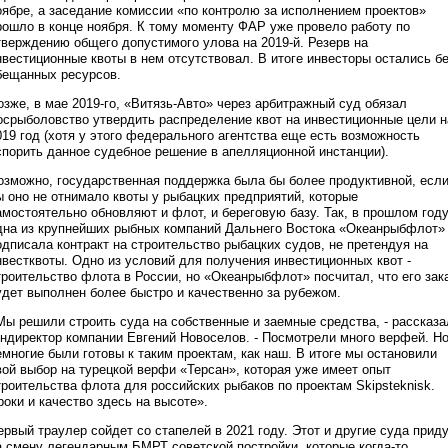
оябре, а заседание комиссии «по контролю за исполнением проектов»
рошло в конце ноября. К тому моменту ФАР уже провело работу по
тверждению общего допустимого улова на 2019-й. Резерв на
нвестиционные квоты в нем отсутствовал. В итоге инвесторы остались б
бещанных ресурсов.
озже, в мае 2019-го, «Витязь-Авто» через арбитражный суд обязал
осрыболовство утвердить распределение квот на инвестиционные цели н
019 год (хотя у этого федерального агентства еще есть возможность
спорить данное судебное решение в апелляционной инстанции).
озможно, государственная поддержка была бы более продуктивной, есл
ы оно не отнимало квоты у рыбацких предприятий, которые
амостоятельно обновляют и флот, и береговую базу. Так, в прошлом год
дна из крупнейших рыбных компаний Дальнего Востока «Океанрыбфлот»
одписала контракт на строительство рыбацких судов, не претендуя на
нвестквоты. Одно из условий для получения инвестиционных квот -
троительство флота в России, но «Океанрыбфлот» посчитал, что его зак
удет выполнен более быстро и качественно за рубежом.
Мы решили строить суда на собственные и заемные средства, - рассказа
ендиректор компании Евгений Новоселов. - Посмотрели много верфей. Н
емногие были готовы к таким проектам, как наш. В итоге мы остановили
вой выбор на турецкой верфи «Терсан», которая уже имеет опыт
троительства флота для российских рыбаков по проектам Skipsteknisk.
роки и качество здесь на высоте».
ервый траулер сойдет со стапелей в 2021 году. Этот и другие суда прид
а смену легендарным БМРТ советской постройки, которые когда-то