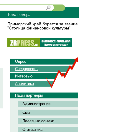
Тема номера
Приморский край борется за звание
"Столица финансовой культуры"
Опрос
Спецпроекты
Интервью
Аналитика
Наши партнеры
Администрации
Сми
Полезные ссылки
Статистика