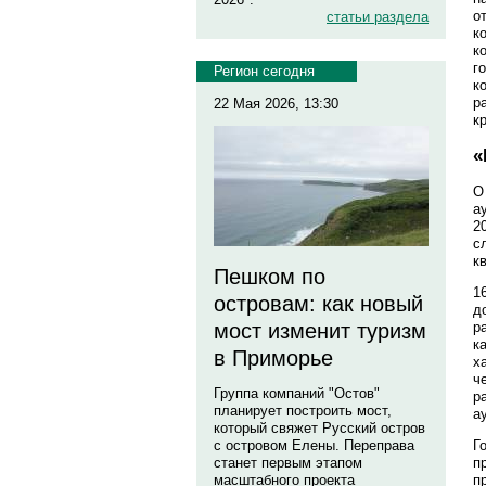
о
статьи раздела
к
к
г
Регион сегодня
к
р
22 Мая 2026, 13:30
к
«
О
а
2
с
к
Пешком по
1
островам: как новый
д
р
мост изменит туризм
к
в Приморье
х
ч
Группа компаний "Остов"
р
планирует построить мост,
а
который свяжет Русский остров
Г
с островом Елены. Переправа
п
станет первым этапом
п
масштабного проекта