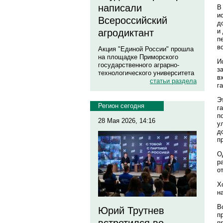
написали
В
и
Всероссийский
д
агродиктант
и
п
в
Акция "Единой России" прошла
на площадке Приморского
И
государственного аграрно-
з
технологического университета
в
статьи раздела
г
Э
Регион сегодня
г
п
28 Мая 2026, 14:16
у
д
п
О
р
о
Х
н
В
Юрий Трутнев
п
п