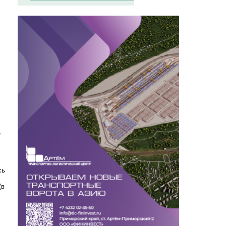
,
сь
(в