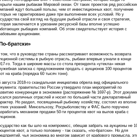
ткрыли нашим рыбакам Мировой океан. От таких проектов ряд российски
омпаний ждут большей пользы, чем от инвестиционных квот, получение
оторых не гарантировано даже при выполнении всех условий. Но у
осударства свой взгляд на будущее рыбной отрасли и своя стратегия,
оторая заключается в урезании ресурсной базы вполне успешно
аботающих рыбацких компаний. Об этом свидетельствует история с
рабовыми аукционами.
По-братски»
 том, что в руководстве страны рассматривают возможность возврата
укционной системы в рыбную отрасль, рыбаки впервые узнали в конце
017-го. Тогда в широкие массы со стола президента «утекла» некая
лужебная записка с предложением продать с аукционов 100 процентов
вот на краба (порядка 60 тысяч тонн).
6 августа 2018-го скандальная инициатива обрела вид официального
окумента: правительство России утвердило план мероприятий по
азвитию конкуренции в экономике (распоряжение № 1697-р). Этот докуме
асался различных отраслей и носил по большей части декларативный
арактер. Но раздел, посвященный рыбному хозяйству, состоял из вполне
етких указаний. Минсельхозу, Росрыболовству и ФАС было поручено
азработать механизм продажи 50-ти процентов квот на вылов краба с
укционов.
осударство как бы шло на компромисс, обещав забрать на аукционы не 1
роцентов квот, а только половину - так сказать, «по-братски». Но для
редприятий, чья экономика во многом зависит от крабового промысла, эт