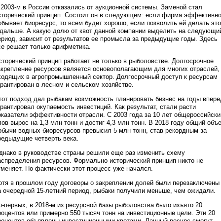
 2003-м в России отказались от аукционной системы. Заменой стал
сторический принцип. Состоит он в следующем: если фирма эффективн
обывает биоресурс, то всем будет хорошо, если позволить ей делать это
 дальше. А какую долю от квот данной компании выделить на следующи
ериод, зависит от результатов ее промысла за предыдущие годы. Здесь
се решает только арифметика.
сторический принцип работает не только в рыболовстве. Долгосрочное
акрепление ресурсов является основополагающим для многих отраслей,
ходящих в агропромышленный сектор. Долгосрочный доступ к ресурсам
арантирован в лесном и сельском хозяйстве.
тот подход дал рыбакам возможность планировать бизнес на годы впере
арантировал окупаемость инвестиций. Как результат, стали расти
оказатели эффективности отрасли. С 2003 года за 10 лет общероссийски
лов вырос на 1,3 млн тонн и достиг 4,3 млн тонн. В 2018 году общий объ
обычи водных биоресурсов превысил 5 млн тонн, став рекордным за
редыдущие четверть века.
днако в руководстве страны решили еще раз изменить схему
аспределения ресурсов. Формально исторический принцип никто не
тменяет. Но фактически этот процесс уже начался.
отя в прошлом году договоры о закреплении долей были перезаключены
а очередной 15-летний период, рыбаки получили меньше, чем ожидали.
о-первых, в 2018-м из ресурсной базы рыболовства было изъято 20
роцентов или примерно 550 тысяч тонн на инвестиционные цели. Эти 20
роцентов объявлены инвестиционными квотами. Данный ресурс смогут