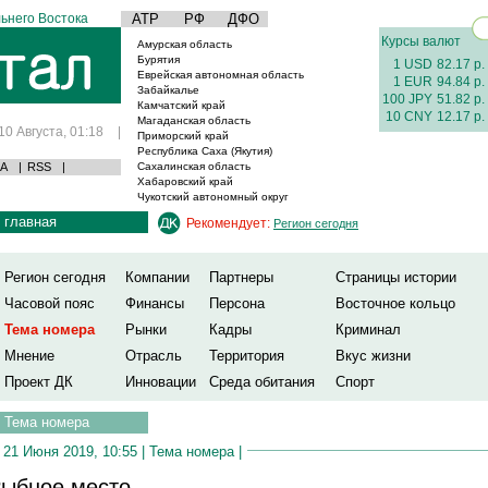
ьнего Востока
АТР
РФ
ДФО
Курсы валют
Амурская область
Бурятия
1 USD
82.17 р.
Еврейская автономная область
1 EUR
94.84 р.
Забайкалье
100 JPY
51.82 р.
Камчатский край
10 CNY
12.17 р.
Магаданская область
10 Августа, 01:18
|
Приморский край
Республика Саха (Якутия)
А
|
RSS
|
Сахалинская область
Хабаровский край
Чукотский автономный округ
главная
Рекомендует:
Регион сегодня
Регион сегодня
Компании
Партнеры
Страницы истории
Часовой пояс
Финансы
Персона
Восточное кольцо
Тема номера
Рынки
Кадры
Криминал
Мнение
Отрасль
Территория
Вкус жизни
Проект ДК
Инновации
Среда обитания
Спорт
Тема номера
21 Июня 2019, 10:55 |
Тема номера
|
ыбное место