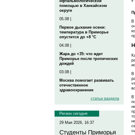
офтальмологической
помощью в Ханкайском
округе
П
05.08 |
В
о
Первое дыхание осени:
к
температура в Приморье
п
опустится до +8 °C
Н
04.08 |
Жара до +35: что ждет
К
Приморье после тропических
р
дождей
и
03.08 |
В
р
Москва помогает развивать
ч
отечественное
в
здравоохранение
В
статьи раздела
п
н
п
Регион сегодня
т
н
29 Мая 2026, 16:37
с
с
Студенты Приморья