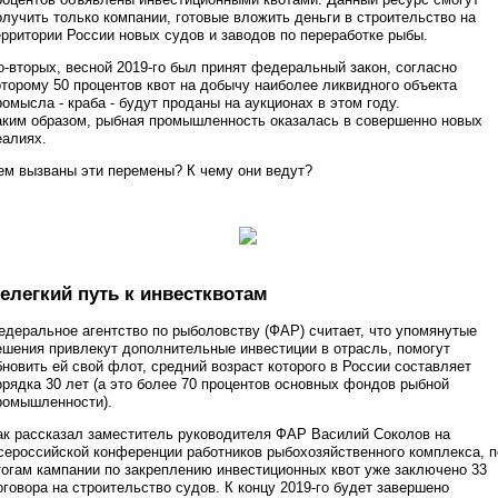
олучить только компании, готовые вложить деньги в строительство на
ерритории России новых судов и заводов по переработке рыбы.
о-вторых, весной 2019-го был принят федеральный закон, согласно
оторому 50 процентов квот на добычу наиболее ликвидного объекта
ромысла - краба - будут проданы на аукционах в этом году.
аким образом, рыбная промышленность оказалась в совершенно новых
еалиях.
ем вызваны эти перемены? К чему они ведут?
елегкий путь к инвестквотам
едеральное агентство по рыболовству (ФАР) считает, что упомянутые
ешения привлекут дополнительные инвестиции в отрасль, помогут
бновить ей свой флот, средний возраст которого в России составляет
орядка 30 лет (а это более 70 процентов основных фондов рыбной
ромышленности).
ак рассказал заместитель руководителя ФАР Василий Соколов на
сероссийской конференции работников рыбохозяйственного комплекса, п
тогам кампании по закреплению инвестиционных квот уже заключено 33
оговора на строительство судов. К концу 2019-го будет завершено