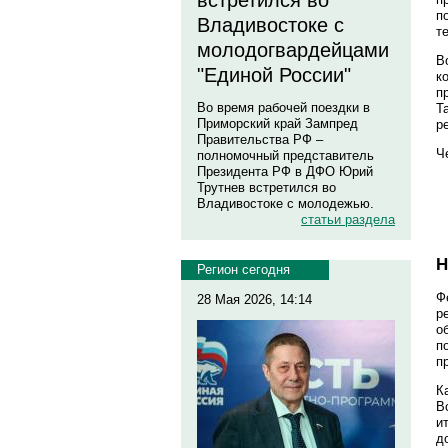
встретился во
п
Владивостоке с
т
молодогвардейцами
В
"Единой России"
к
п
Во время рабочей поездки в
Т
Приморский край Зампред
р
Правительства РФ –
Ч
полномочный представитель
Президента РФ в ДФО Юрий
Трутнев встретился во
Владивостоке с молодежью.
статьи раздела
Н
Регион сегодня
Ф
28 Мая 2026, 14:14
р
о
п
п
К
В
и
д