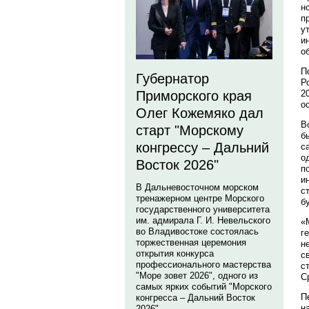
н
п
у
и
о
П
Губернатор
Р
Приморского края
2
о
Олег Кожемяко дал
В
старт "Морскому
б
конгрессу – Дальний
с
о
Восток 2026"
п
и
В Дальневосточном морском
с
тренажерном центре Морского
б
государственного университета
им. адмирала Г. И. Невельского
«
во Владивостоке состоялась
г
торжественная церемония
н
открытия конкурса
с
профессионального мастерства
с
"Море зовет 2026", одного из
С
самых ярких событий "Морского
П
конгресса – Дальний Восток
н
2026".