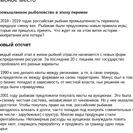
ромышленное рыболовство в эпоху перемен
 2018 - 2019 годах российская рыбная промышленность пережила
чередную смену вех. Рыбакам были предложены новые правила игры,
оторые им пришлось принять. Что ждет их на этом витке истории -
риобретения или потери?
овый отсчет
аждый новый этап в жизни рыбной отрасли начинается с новых форм
аспределения ресурсов. За последние 20 с лишним лет государство
спробовало его разные варианты.
 1990-х оно делило квоты между регионами, а те, в свою очередь,
аспределяли их между фирмами на своих территориях. Минус был в том
то бизнес попадал в зависимость от местной власти, чьи решения не
сегда были справедливы.
 2001 году рыбакам предложили покупать квоты на аукционах. Это была
о-своему честная система, независимая от чиновников. Но у нее оказали
едостатки. Чтобы покупать право на лов, российским рыбакам
риходилось влезать в долги, часто попадая под контроль сомнительных 
ом числе - зарубежных) структур. Многие виды продукции стали
ерентабельны. Непомерные расходы на аукционах вынуждали ловить
верх квот, сокращать переработку и продавать за границу одно лишь
ырье.