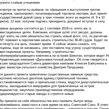
лужило слабым утешением.
есмотря на протесты рыбаков, их обращения и выступления против
укционов, законопроект, легализирующий торговлю квотами, был принят
осударственной думой сразу в трех чтениях всего за неделю (4, 9 и 10
преля). 12 мая, получив подпись президента, документ вступил в силу.
ервые аукционы состоятся до 1 сентября 2019-го: опять же, в
нвестиционных целях. Компании, которые купят этот ресурс, должны
удут взять на себя обязательство строить новый флот, что, по расчетам
АР, поможет в перспективе начать строительство 36-40 судов. Будет ли
остигнута эта цель, покажет время. А сейчас можно сказать, что
укционы, еще не начавшись, уже поставили под угрозу существующие
нвестиционные проекты. Например, строительство
ыбоперерабатывающего комплекса на острове Шикотан, которое ведет А
Управляющая компания «Дальневосточный рыбак». Об этом говорится в
исьме председателя Совета директоров компании Алексея Байгужина в
дрес министра сельского хозяйства Дмитрия Патрушева.
ля данного проекта привлечены существенные заемные средства,
акуплено несколько десятков единиц строительной техники,
осстанавливаются пирс и причальная стенка, ведутся дноуглубительные
аботы, закладывается микрорайон для привлеченных на остров
пециалистов, закуплено производственное оборудование,
одернизируются старые заводы и строятся новые.
Мы приняли на себя обязательства восстановить былую мощь
ыбокомбината, известного в свое время на весь Советский Союз. В ответ
ам обещали различного рода преференции», - говорится в письме. Однак