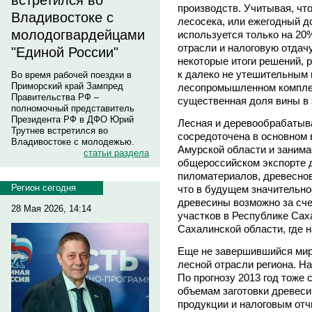
встретился во
производств. Учитывая, чт
Владивостоке с
лесосека, или ежегодный д
молодогвардейцами
используется только на 20
отрасли и налоговую отдач
"Единой России"
некоторые итоги решений, 
к далеко не утешительным
Во время рабочей поездки в
Приморский край Зампред
лесопромышленном комплек
Правительства РФ –
существенная доля вины в 
полномочный представитель
Президента РФ в ДФО Юрий
Лесная и деревообрабаты
Трутнев встретился во
сосредоточена в основном 
Владивостоке с молодежью.
Амурской области и занима
статьи раздела
общероссийском экспорте 
пиломатериалов, древеснов
Регион сегодня
что в будущем значительно
древесины возможно за сче
28 Мая 2026, 14:14
участков в Республике Саха
Сахалинской области, где 
Еще не завершившийся мир
лесной отрасли региона. На
По прогнозу 2013 год тоже
объемам заготовки древеси
продукции и налоговым отч