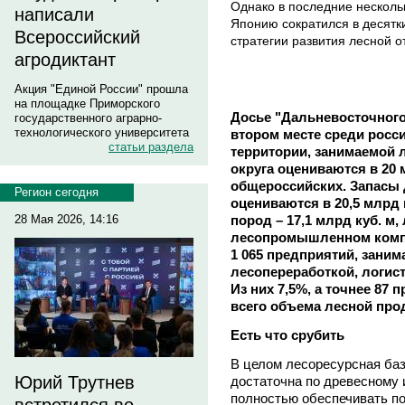
Однако в последние несколь
написали
Японию сократился в десятки
Всероссийский
стратегии развития лесной о
агродиктант
Акция "Единой России" прошла
на площадке Приморского
Досье "Дальневосточного
государственного аграрно-
технологического университета
втором месте среди росси
статьи раздела
территории, занимаемой 
округа оцениваются в 20 
общероссийских. Запасы
Регион сегодня
оцениваются в 20,5 млрд 
пород – 17,1 млрд куб. м,
28 Мая 2026, 14:16
лесопромышленном компл
1 065 предприятий, зани
лесопереработкой, логис
Из них 7,5%, а точнее 87
всего объема лесной про
Есть что срубить
В целом лесоресурсная баз
Юрий Трутнев
достаточна по древесному 
полностью обеспечивать 