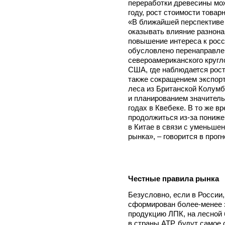
переработки древесины мо
году, рост стоимости товар
«В ближайшей перспективе 
оказывать влияние разнона
повышение интереса к росс
обусловлено перенаправле
североамериканского кругл
США, где наблюдается рост
также сокращением экспорт
леса из Британской Колумб
и планированием значитель
годах в Квебеке. В то же в
продолжиться из-за пониже
в Китае в связи с уменьше
рынка», – говорится в прог
Честные правила рынка
Безусловно, если в России,
сформирован более-менее 
продукцию ЛПК, на лесной 
в страны АТР, будут самое