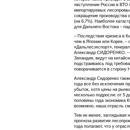
«вступление России в ВТО 
импортируемых лесопромыш
сокращение производства 
(на 6,7%). Наиболее катас
для Дальнего Востока – па
– Последствия кризиса в К
чем в Японии или Корее, –
«Дальлесэкспорт», генера
Александр СИДОРЕНКО. – Т
Зеландия, ведут на китайс
подстраиваясь под требова
поворачивается в сторону 
Александр Сидоренко также
года все без исключения п
убыток, хотя цены на рынка
несколько подросли: от 5 д
половины года экономика К
возможно, наша отрасль см
Тем не менее, заглядывая н
прогноза развития лесопр
года полагают, что у отрас