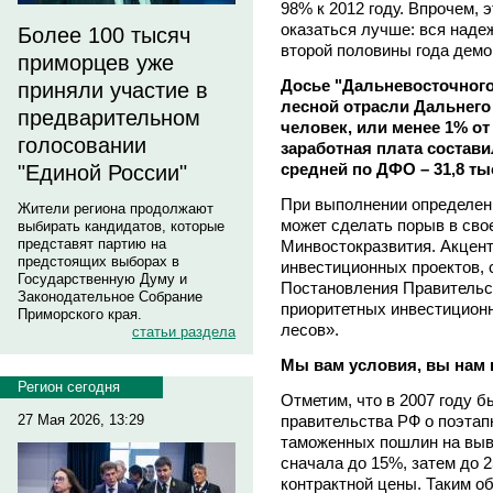
98% к 2012 году. Впрочем, 
оказаться лучше: вся наде
Более 100 тысяч
второй половины года демо
приморцев уже
Досье "Дальневосточного 
приняли участие в
лесной отрасли Дальнего 
предварительном
человек, или менее 1% о
голосовании
заработная плата составил
средней по ДФО – 31,8 тыс
"Единой России"
При выполнении определенн
Жители региона продолжают
может сделать порыв в сво
выбирать кандидатов, которые
представят партию на
Минвостокразвития. Акцент
предстоящих выборах в
инвестиционных проектов, 
Государственную Думу и
Постановления Правительс
Законодательное Собрание
приоритетных инвестиционн
Приморского края.
лесов».
статьи раздела
Мы вам условия, вы нам 
Регион сегодня
Отметим, что в 2007 году 
правительства РФ о поэтап
27 Мая 2026, 13:29
таможенных пошлин на выв
сначала до 15%, затем до 2
контрактной цены. Таким о