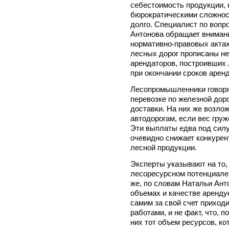
себестоимость продукции, 
бюрократическими сложнос
долго. Специалист по вопр
Антонова обращает внимание
нормативно-правовых актах
лесных дорог прописаны не
арендаторов, построивших 
при окончании сроков арен
Лесопромышленники говорят
перевозке по железной доро
доставки. На них же возло
автодорогам, если вес гру
Эти выплаты едва под сил
очевидно снижает конкуре
лесной продукции.
Эксперты указывают на то,
лесоресурсном потенциале
же, по словам Натальи Ант
объемах и качестве аренд
самим за свой счет приход
работами, и не факт, что, п
них тот объем ресурсов, ко