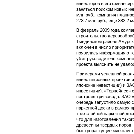
инвесторов в его финанси
заняться поиском новых ин
млн руб., компания планир
273,7 млн руб., еще 382,2 
В февраль 2009 года комп
строительство деревообра
Тындинском районе Амурско
включен в число приоритет
появилась информация о то
убит руководитель компа
проекта выяснить не удало
Примерами успешной реал
инвестиционных проектов 
японские инвестиции) и ЗА
инвестиции). «Тернейлес» 
построил три завода. ЗАО «
очередь запустило самую 
паркетной доски в рамках 
трехслойной паркетной доск
что для изготовления таког
древесины твердых пород,
быстрорастущие мягколист