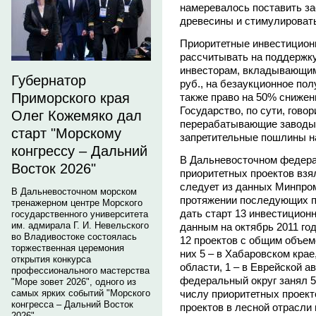
намеревалось поставить за
древесины и стимулировать
Приоритетные инвестицион
рассчитывать на поддержку
инвесторам, вкладывающим
Губернатор
руб., на безаукционное пол
Приморского края
также право на 50% снижен
Государство, по сути, гово
Олег Кожемяко дал
перерабатывающие заводы,
старт "Морскому
запретительные пошлины на
конгрессу – Дальний
В Дальневосточном федера
Восток 2026"
приоритетных проектов взя
следует из данных Минпром
В Дальневосточном морском
протяжении последующих пя
тренажерном центре Морского
дать старт 13 инвестиционн
государственного университета
им. адмирала Г. И. Невельского
данным на октябрь 2011 го
во Владивостоке состоялась
12 проектов с общим объем
торжественная церемония
них 5 – в Хабаровском крае
открытия конкурса
области, 1 – в Еврейской 
профессионального мастерства
федеральный округ занял 5
"Море зовет 2026", одного из
числу приоритетных проек
самых ярких событий "Морского
конгресса – Дальний Восток
проектов в лесной отрасл
2026".