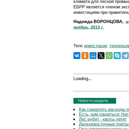
климата для лесной промыш
ЕБРР является членом эксп
инвестициям при правите
Надежда ВОРОНЦОВА,
ж
ноябрь, 2013 г.
Теги:
инвестиции
тенденци
Loading...
Новости раздела
Как сократить расходы 
Есть, кем гордиться: На
Лес рубят - квоты летят
Дальневосточные порты
Груз ответственности на