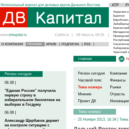
Региональный журнал для деловых кругов Дальнего Востока
АТР
Р
Амурская о
Бурятия
Еврейская 
Забайкаль
Камчатский
Магаданска
www.
dvkapital.ru
Суббота
|
08 Августа, 09:29
|
Приморски
Республика
О КОМПАНИИ
РЕКЛАМА
АРХИВ
|
ПОДПИСКА
|
RSS
|
Сахалинска
Хабаровски
Чукотский 
главная
Р
Регион сегодня
Компании
Регион сегодня
Часовой пояс
Финансы
06.08 |
Тема номера
Рынки
"Единая Россия" получила
Мнение
Отрасль
первую строку в
избирательном бюллетене на
Проект ДК
Инновации
выборах в Госдуму
Тема номера
06.08 |
25 Ноября 2013, 16:34 |
Тема
Александр Щербаков держит
на контроле ситуацию с
Дальний Восток тер