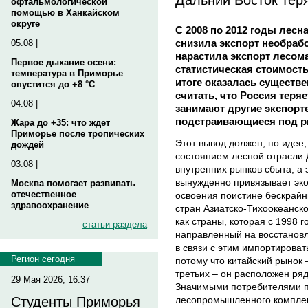
офтальмологической
помощью в Ханкайском
округе
С 2008 по 2012 годы лесн
снизила экспорт необраб
05.08 |
нарастила экспорт лесом
Первое дыхание осени:
статистическая стоимост
температура в Приморье
итоге оказалась существ
опустится до +8 °C
считать, что Россия теряе
04.08 |
занимают другие экспорте
подстраивающиеся под р
Жара до +35: что ждет
Приморье после тропических
Этот вывод должен, по идее,
дождей
состоянием лесной отрасли 
03.08 |
внутренних рынков сбыта, а 
вынужденно привязывает эко
Москва помогает развивать
отечественное
освоения поистине бескрайн
здравоохранение
стран Азиатско-Тихоокеанско
как страны, которая с 1998 г
статьи раздела
направленный на восстанов
в связи с этим импортироват
Регион сегодня
потому что китайский рынок 
третьих – он расположен ря
29 Мая 2026, 16:37
Значимыми потребителями п
лесопромышленного комплек
Студенты Приморья