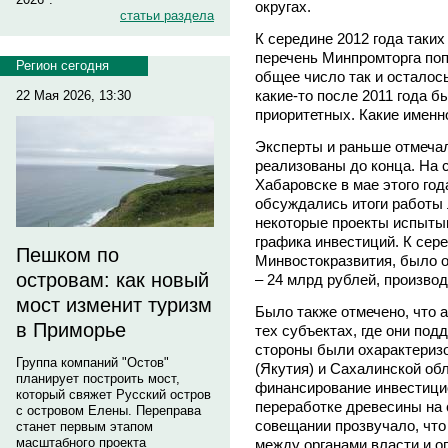
округах.
статьи раздела
К середине 2012 года таких
перечень Минпромторга поп
Регион сегодня
общее число так и осталось
какие-то после 2011 года 
22 Мая 2026, 13:30
приоритетных. Какие именн
Эксперты и раньше отмечал
реализованы до конца. На
Хабаровске в мае этого год
обсуждались итоги работы 
некоторые проекты испыты
графика инвестиций. К сере
Пешком по
Минвостокразвития, было 
островам: как новый
– 24 млрд рублей, производ
мост изменит туризм
Было также отмечено, что 
в Приморье
тех субъектах, где они под
стороны были охарактериз
Группа компаний "Остов"
(Якутия) и Сахалинской об
планирует построить мост,
финансирование инвестицио
который свяжет Русский остров
переработке древесины на 
с островом Елены. Переправа
совещании прозвучало, что
станет первым этапом
масштабного проекта
между органами власти и о