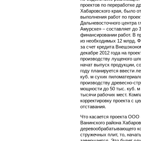
проектов по переработке д
Хабаровского края, было от
выполнения работ по прое
Дальневосточного центра г
Амурске» – составляет до 
финансировании работ. В п
из необходимых 12 млрд. Ф
за счет кредита Внешэконо
декабре 2012 года на прое
производству лущеного шпо
начат выпуск продукции, со
году планируется ввести л
куб. м сухих пиломатериало
производству древесно-стр
мощности до 50 тыс. куб. м
тысячи рабочих мест. Комп
корректировку проекта с ц
отставания.
Что касается проекта ООО
Ванинского района Хабаров
деревообрабатывающего ко
стружечных плит, то, начат
завершается. Это будет од