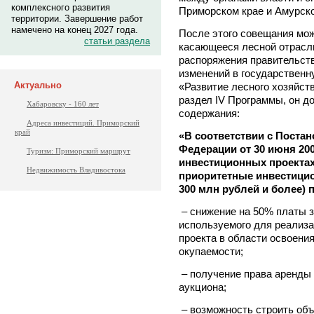
комплексного развития
Приморском крае и Амурско
территории. Завершение работ
намечено на конец 2027 года.
После этого совещания мож
статьи раздела
касающееся лесной отрасли
распоряжения правительст
изменений в государствен
Актуально
«Развитие лесного хозяйст
раздел IV Программы, он 
Хабаровску - 160 лет
содержания:
Адреса инвестиций. Приморский
край
«В соответствии с Поста
Федерации от 30 июня 200
Туризм: Приморский маршрут
инвестиционных проектах
Недвижимость Владивостока
приоритетные инвестици
300 млн рублей и более) 
– снижение на 50% платы з
используемого для реализа
проекта в области освоения
окупаемости;
– получение права аренды 
аукциона;
– возможность строить объ