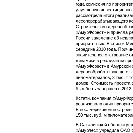
года комиссия по приорите
улучшению инвестиционног
рассмотрела итоги реализа
лесоперерабатывающего ко
Строительство деревообра
«АмурФорест» и приняла р
России заявление об исклю
приоритетных. В список Ми
середине 2010 года. Причи
значительное отставание о
динамики в реализации пр
«АмурФорест» в Амурской 
деревообрабатывающего за
пиломатериалов, 3 тыс. т т
домов. Стоимость проекта о
был быть завершен в 2012 г
Кстати, компания «АмурФор
реализовала один приорите
В пос. Березовом построен
150 тыс. куб. м пиломатери
В Сахалинской области уп
«Амурлес» учредила ОАО «