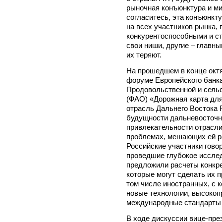
рыночная конъюнктура и ми
согласитесь, эта конъюнкт
на всех участников рынка, 
конкурентоспособными и с
свои ниши, другие – главн
их теряют.
На прошедшем в конце окт
форуме Европейского банка
Продовольственной и сель
(ФАО) «Дорожная карта для
отрасль Дальнего Востока 
будущности дальневосточн
привлекательности отрасли
проблемах, мешающих ей р
Российские участники гово
проведшие глубокое исслед
предложили расчеты конкре
которые могут сделать их 
том числе иностранных, с к
новые технологии, высокоп
международные стандарты 
В ходе дискуссии вице-през