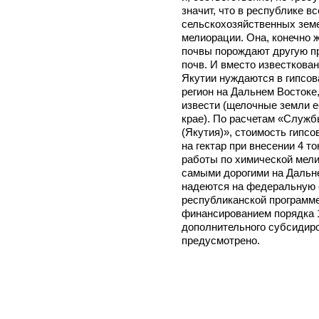
значит, что в республике в
сельскохозяйственных земе
мелиорации. Она, конечно 
почвы порождают другую пр
почв. И вместо известкова
Якутии нуждаются в гипсов
регион на Дальнем Востоке,
извести (щелочные земли е
крае). По расчетам «Служ
(Якутия)», стоимость гипсо
на гектар при внесении 4 т
работы по химической мели
самыми дорогими на Дальне
надеются на федеральную с
республиканской программе 
финансированием порядка 10
дополнительного субсидир
предусмотрено.