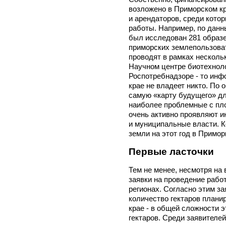
возложено в Приморском кр
и арендаторов, среди кото
работы. Например, по данн
был исследован 281 образе
приморских землепользоват
проводят в рамках несколь
Научном центре биотехноло
Роспотребнадзоре - то инф
крае не владеет никто. По
самую «карту будущего» дл
наиболее проблемные с пло
очень активно проявляют и
и муниципальные власти. 
земли на этот год в Примор
Первые ласточки
Тем не менее, несмотря н
заявки на проведение рабо
регионах. Согласно этим з
количество гектаров плани
крае - в общей сложности э
гектаров. Среди заявителей