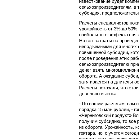
известкование будет комп
сельхозпроизводителям, в 
субсидия, предположительно
Расчеты специалистов пока
урожайность от 3% до 50%
наибольшего эффекта связы
Но вот затраты на проведен
неподъемными для многих 
повышенной субсидии, кото
после проведения этих рабо
сельхозпроизводителю при
денег, взять многомиллионн
оборота. А ожидание субсид
затягивается на длительное
Расчеты показали, что сто
довольно высока.
- По нашим расчетам, нам 
порядка 15 млн рублей, - 
«Черниговский продукт» 
получим субсидию, то все 
из оборота. Урожайность, к
гектара, но, с учетом сегод
затраты нам лет через сем