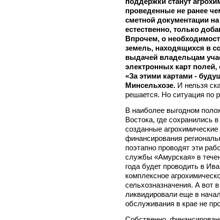
поддержки станут агрохи
проведенные не ранее чем
сметной документации на 
естественно, только доб
Впрочем, о необходимост
земель, находящихся в со
выдачей владельцам учас
электронных карт полей, 
«За этими картами - буду
Минсельхозе.
И нельзя ска
решается. Но ситуация по р
В наиболее выгодном полож
Востока, где сохранились 
созданные агрохимические 
финансирования региональ
поэтапно проводят эти раб
службы «Амурская» в течен
года будет проводить в Ив
комплексное агрохимическ
сельхозназначения. А вот в
ликвидировали еще в начал
обслуживания в крае не про
Собственно, финансирован