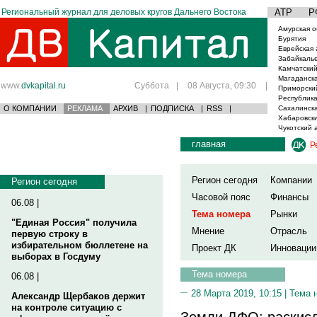
Региональный журнал для деловых кругов Дальнего Востока
АТР
Р
Амурская о
Бурятия
Еврейская 
Забайкаль
Камчатский
Магаданска
www.
dvkapital.ru
Суббота
|
08 Августа, 09:30
|
Приморски
Республика
О КОМПАНИИ
РЕКЛАМА
АРХИВ
|
ПОДПИСКА
|
RSS
|
Сахалинска
Хабаровски
Чукотский 
главная
Р
Регион сегодня
Компании
Регион сегодня
Часовой пояс
Финансы
06.08 |
Тема номера
Рынки
"Единая Россия" получила
Мнение
Отрасль
первую строку в
избирательном бюллетене на
Проект ДК
Инновации
выборах в Госдуму
Тема номера
06.08 |
28 Марта 2019, 10:15 |
Тема 
Александр Щербаков держит
на контроле ситуацию с
Земли ДФО: раскисл