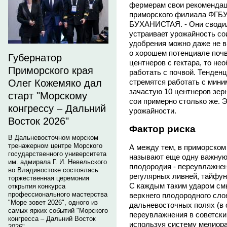
фермерам свои рекомендаци
приморского филиала ФГБУ
БУХАНИСТАЯ. - Они сводил
устраивает урожайность сои 
удобрения можно даже не вн
о хорошем потенциале почв.
Губернатор
центнеров с гектара, то не
Приморского края
работать с почвой. Тенден
Олег Кожемяко дал
стремятся работать с мин
зачастую 10 центнеров зерн
старт "Морскому
сои примерно столько же. Э
конгрессу – Дальний
урожайности.
Восток 2026"
Фактор риска
В Дальневосточном морском
тренажерном центре Морского
А между тем, в приморско
государственного университета
называют еще одну важную
им. адмирала Г. И. Невельского
плодородия - переувлажнен
во Владивостоке состоялась
регулярных ливней, тайфун
торжественная церемония
С каждым таким ударом смыв
открытия конкурса
профессионального мастерства
верхнего плодородного слоя
"Море зовет 2026", одного из
дальневосточных полях (в 
самых ярких событий "Морского
переувлажнения в советски
конгресса – Дальний Восток
используя систему мелиор
2026".