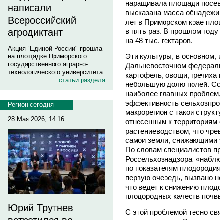
наращивала площади посево
написали
высказана масса обнадежи
Всероссийский
лет в Приморском крае пло
агродиктант
в пять раз. В прошлом год
на 48 тыс. гектаров.
Акция "Единой России" прошла
Эти культуры, в основном, 
на площадке Приморского
государственного аграрно-
Дальневосточном федеральн
технологического университета
картофель, овощи, гречиха 
статьи раздела
небольшую долю полей. Соб
наиболее главных проблем
эффективность сельхозпро
Регион сегодня
макрорегион с такой струк
28 Мая 2026, 14:16
отнесенным к территориям
растениеводством, что чре
самой земли, снижающими у
По словам специалистов п
Россельхознадзора, «наблю
по показателям плодородия,
первую очередь, вызвано 
что ведет к снижению плодо
плодородных качеств почв
Юрий Трутнев
С этой проблемой тесно св