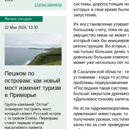
системы, дорогостоящие ин
статьи раздела
которых в свое время были
запустение.
Регион сегодня
Их восстановление упирает
22 Мая 2026, 13:30
большому счету, пока не уд
имущество никак не может 
который смог бы иницииров
реконструкции. Во-вторых,
настолько больших денег, 
довольно большая компенса
может уже несколько лет п
В Сахалинской области - т
Пешком по
условиями - когда-то успе
островам: как новый
проблемы переувлажнения 
мост изменит туризм
«Последняя такая система 
Больше закрытым дренажом 
в Приморье
«Дальневосточному капита
Группа компаний "Остов"
Но если гидромелиоративн
планирует построить мост,
привлекают инвестиции, то
который свяжет Русский остров
с островом Елены. Переправа
получения урожая, постепе
станет первым этапом
качество за счет проведен
масштабного проекта