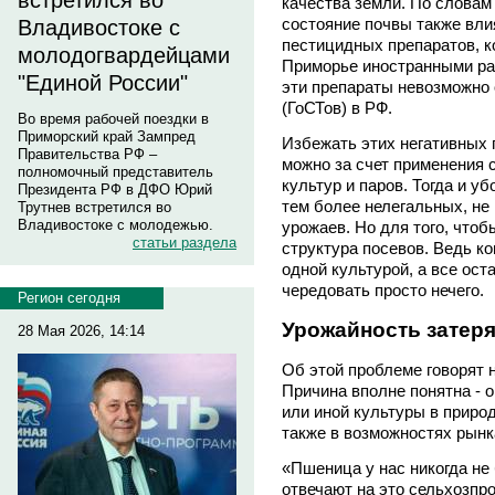
встретился во
качества земли. По словам
состояние почвы также вли
Владивостоке с
пестицидных препаратов, к
молодогвардейцами
Приморье иностранными раб
"Единой России"
эти препараты невозможно 
(ГоСТов) в РФ.
Во время рабочей поездки в
Приморский край Зампред
Избежать этих негативных
Правительства РФ –
можно за счет применения 
полномочный представитель
культур и паров. Тогда и у
Президента РФ в ДФО Юрий
тем более нелегальных, не
Трутнев встретился во
Владивостоке с молодежью.
урожаев. Но для того, чтоб
статьи раздела
структура посевов. Ведь ко
одной культурой, а все ос
чередовать просто нечего.
Регион сегодня
Урожайность затеря
28 Мая 2026, 14:14
Об этой проблеме говорят н
Причина вполне понятна - 
или иной культуры в приро
также в возможностях рынк
«Пшеница у нас никогда не 
отвечают на это сельхозпр