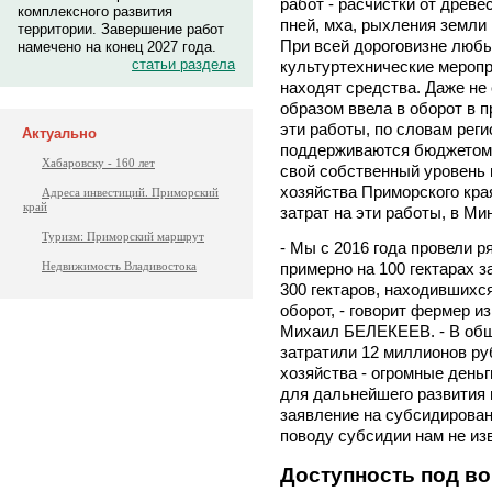
работ - расчистки от древе
комплексного развития
пней, мха, рыхления земли 
территории. Завершение работ
При всей дороговизне любы
намечено на конец 2027 года.
статьи раздела
культуртехнические мероп
находят средства. Даже не
образом ввела в оборот в п
эти работы, по словам рег
Актуально
поддерживаются бюджетом.
Хабаровску - 160 лет
свой собственный уровень 
хозяйства Приморского кра
Адреса инвестиций. Приморский
край
затрат на эти работы, в Ми
Туризм: Приморский маршрут
- Мы с 2016 года провели р
примерно на 100 гектарах 
Недвижимость Владивостока
300 гектаров, находившихс
оборот, - говорит фермер и
Михаил БЕЛЕКЕЕВ. - В общ
затратили 12 миллионов ру
хозяйства - огромные деньг
для дальнейшего развития 
заявление на субсидировани
поводу субсидии нам не из
Доступность под в