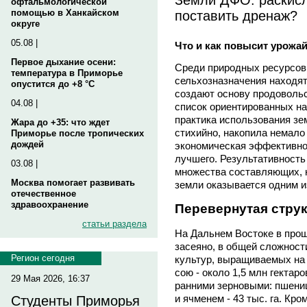
офтальмологической
поставить дренаж?
помощью в Ханкайском
округе
05.08 |
Что и как повысит урожа
Первое дыхание осени:
Среди природных ресурсов
температура в Приморье
сельхозназначения находят
опустится до +8 °C
создают основу продоволь
04.08 |
список ориентированных на 
практика использования з
Жара до +35: что ждет
стихийно, накопила немало
Приморье после тропических
дождей
экономическая эффективнос
лучшего. Результативность
03.08 |
множества составляющих, 
Москва помогает развивать
земли оказывается одним и
отечественное
здравоохранение
Перевернутая стру
статьи раздела
На Дальнем Востоке в прош
засеяно, в общей сложности
Регион сегодня
культур, выращиваемых на 
сою - около 1,5 млн гекта
29 Мая 2026, 16:37
ранними зерновыми: пшенице
и ячменем - 43 тыс. га. Кро
Студенты Приморья