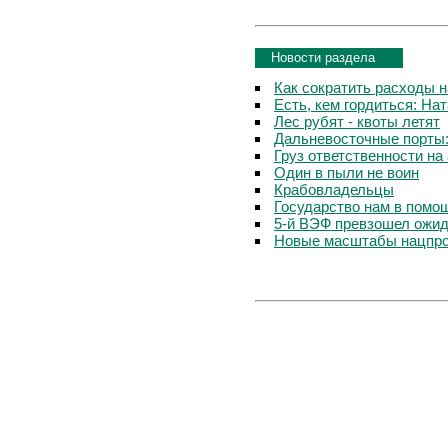
Новости раздела
Как сократить расходы 
Есть, кем гордиться: На
Лес рубят - квоты летят
Дальневосточные порты
Груз ответственности на
Один в пыли не воин
Крабовладельцы
Государство нам в помо
5-й ВЭФ превзошел ожида
Новые масштабы нацпр