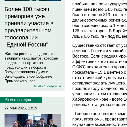
прибыль на сое и кукурузе»
Более 100 тысяч
пшеницей всего 14,5 тыс. ге
было отведено 313 тыс. гек
приморцев уже
дальневосточных регионах, 
приняли участие в
было засеяно около 1 млн г
предварительном
126 тыс. гектаров. В Еврейс
лишь 0,6 тыс. га - под пшен
голосовании
"Единой России"
Существенно отстает от у
регионов России и урожайн
Жители региона продолжают
Востоке. Если средняя ур
выбирать кандидатов, которые
эффективных в этом отнош
представят партию на
СКФО) находится на уровне 
предстоящих выборах в
Государственную Думу и
показатель - 19,1 центнер 
Законодательное Собрание
стратегической культуры на
Приморского края.
оставляет желать лучшего.
статьи раздела
прошлом году с одного гект
успешном в этом отношении
Хабаровском крае - всего 14
Регион сегодня
регионах эта цифра еще ме
27 Мая 2026, 13:29
- Говоря о потенциале земл
поля, агрономы, представи
изучавшие возможности зе