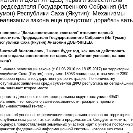
редседателя Государственного Собрания (Ил
умэн) Республики Саха (Якутия): Механизмы
еализации закона еще предстоит дорабатывать
а вопросы "Дальневосточного капитала" отвечает первый
аместитель Председателя Государственного Собрания (Ил Тумэн)
еспублики Саха (Якутия) Анатолий ДОБРЯНЦЕВ.
 Анатолий Анатольевич, 1 июня будет год, как начал действовать
акон о «дальневосточном гектаре». Он работает успешно, на ваш
згляд?
 С начала реализации закона (с 01.06.2016 по 18.05.2017) на территории
еспублики Саха (Якутия) поступило 18053 заявления, в том числе 2390
оговоров прошли государственную регистрацию. По количеству
оступивших заявлений среди субъектов ДФО республика на сегодняшний
ень занимает второе место.
 целом в Дальневосточном федеральном округе поступило 89501
аявление, что говорит о заинтересованности граждан в проекте
Дальневосточный гектар».
оворить об успешности реализации федерального закона на территории
еспублики пока рано, так как работа продолжается. Следует отметить, чт
роцедура предоставления земельных участков идет с учетом постоянны
оработок федеральной информационной системы, которая без схем