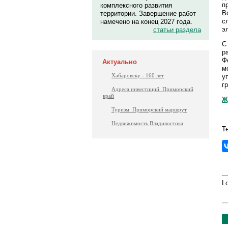
п
комплексного развития
В
территории. Завершение работ
с
намечено на конец 2027 года.
э
статьи раздела
С
р
Ф
Актуально
м
Хабаровску - 160 лет
у
г
Адреса инвестиций. Приморский
край
Ж
Туризм: Приморский маршрут
Недвижимость Владивостока
Т
Lo