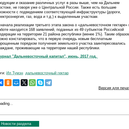
родукции и оказание различных услуг в разы выше, чем на Дальнем
остоке, не говоря уже о Центральной России. Также есть большие
ложности с подведением соответствующей инфраструктуры (дороги,
лектроэнергия, газ, вода и т.д.) к выделенным участкам.
 начала реализации третьего этапа закона о «дальневосточном гектаре» 
аботе находится 168 заявлений, поданных из 49 субъектов Российской
едерации на территории 21 района республики (менее 1%). Таким образо
ожно констатировать, что в первую очередь новым бесплатным
прощенным порядком получения земельного участка заинтересовались
раждане, проживающие на территории нашей республики.
урнал "Дальневосточный капитал", июнь, 2017 год.
еги:
Ил Тумэн
дальневосточный гектар
Версия для печа
ading...
Новости раздела