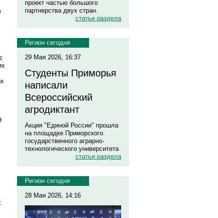
проект частью большого
партнерства двух стран.
в
статьи раздела
Регион сегодня
29 Мая 2026, 16:37
с
их
Студенты Приморья
ых
написали
Всероссийский
агродиктант
й
Акция "Единой России" прошла
на площадке Приморского
государственного аграрно-
технологического университета
статьи раздела
Регион сегодня
28 Мая 2026, 14:16
х