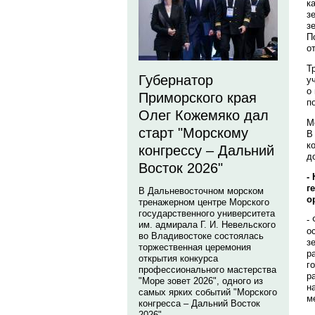
к
з
з
П
о
Т
Губернатор
у
о
Приморского края
п
Олег Кожемяко дал
М
старт "Морскому
В
к
конгрессу – Дальний
д
Восток 2026"
-
г
В Дальневосточном морском
о
тренажерном центре Морского
государственного университета
-
им. адмирала Г. И. Невельского
о
во Владивостоке состоялась
з
торжественная церемония
р
открытия конкурса
г
профессионального мастерства
р
"Море зовет 2026", одного из
н
самых ярких событий "Морского
м
конгресса – Дальний Восток
2026".