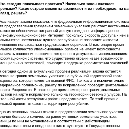
 Что сегодня показывает практика? Насколько закон оказался
зрелым»? Какие острые моменты возникают и их необходимо, на в
згляд, решать?
 Реализация закона показала, что федеральная информационная система
ля предоставления гражданам земельных участков работает нестабильн
 также не обеспечивается равный доступ граждан к информационно-
елекоммуникационной сети Интернет, поскольку скорость доступа к ней в
ольшинстве населенных пунктов республики не позволяет жителям
олноценно пользоваться предлагаемым сервисом. В настоящее время
ольшое количество уполномоченных органов не имеют возможности
ринимать заявления в форме электронного документа с использованием
нформационной системы, что существенно ограничивает возможности
отенциальных заявителей, приводит к задержке рассмотрения заявлений
а сегодня одной из актуальных проблем реализации закона остается
мещение границ земельных участков на публичной кадастровой карте
осреестра, которая является основой ФИС. Так как это исключительно
едеральное полномочие, работу по исправлению проводит центральный
ппарат Росреестра. В настоящее время смещение границ земельных
частков на карте исправлено только на территории северных улусов. На
стальной части республики работы продолжаются. По этой причине
ольшой процент отказов на территории республики.
дна из основных причин отказа в предоставлении земельного участка -
аличие большого количества ранее учтенных земельных участков.
раницы по ним не установлены в соответствии с действующим
аконодательством и сведения о них отсутствуют в Государственном