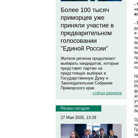
-
Более 100 тысяч
«
в
приморцев уже
-
приняли участие в
д
предварительном
а
т
голосовании
б
"Единой России"
п
б
п
Жители региона продолжают
и
выбирать кандидатов, которые
п
представят партию на
предстоящих выборах в
Н
Государственную Думу и
с
Законодательное Собрание
Р
Приморского края.
ф
статьи раздела
а
у
о
Регион сегодня
б
27 Мая 2026, 13:29
О
н
Г
з