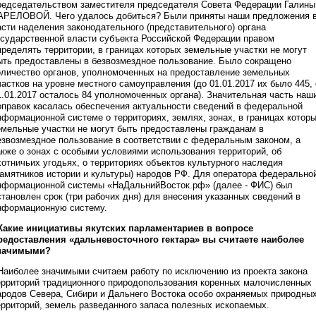
редседательством заместителя председателя Совета Федерации Галины
АРЕЛОВОЙ. Чего удалось добиться? Были приняты наши предложения 
асти наделения законодательного (представительного) органа
осударственной власти субъекта Российской Федерации правом
пределять территории, в границах которых земельные участки не могут
ыть предоставлены в безвозмездное пользование. Было сокращено
оличество органов, уполномоченных на предоставление земельных
частков на уровне местного самоуправления (до 01.01.2017 их было 445, 
1.01.2017 осталось 84 уполномоченных органа). Значительная часть наш
оправок касалась обеспечения актуальности сведений в федеральной
нформационной системе о территориях, землях, зонах, в границах котор
емельные участки не могут быть предоставлены гражданам в
езвозмездное пользование в соответствии с федеральным законом, а
акже о зонах с особыми условиями использования территорий, об
хотничьих угодьях, о территориях объектов культурного наследия
памятников истории и культуры) народов РФ. Для оператора федерально
нформационной системы «НаДальнийВосток.рф» (далее - ФИС) был
становлен срок (три рабочих дня) для внесения указанных сведений в
нформационную систему.
 Какие инициативы якутских парламентариев в вопросе
редоставления «дальневосточного гектара» вы считаете наиболее
начимыми?
 Наиболее значимыми считаем работу по исключению из проекта закона
ерриторий традиционного природопользования коренных малочисленных
ародов Севера, Сибири и Дальнего Востока особо охраняемых природны
ерриторий, земель разведанного запаса полезных ископаемых.