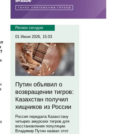
Регион сегодня
01 Июня 2026, 15:03
ил
х
ь?
е
Путин объявил о
и
а
возвращении тигров:
Казахстан получил
хищников из России
Россия передала Казахстану
четырех амурских тигров для
о
восстановления популяции.
Владимир Путин назвал этот