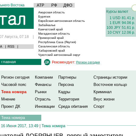
ьнего Востока
АТР
РФ
ДФО
Курсы валют
Амурская область
Бурятия
1 USD
81.41 р.
Еврейская автономная область
1 EUR
94.06 р.
Забайкалье
100 JPY
51.61 р.
Камчатский край
10 CNY
12.06 р.
Магаданская область
07 Августа, 07:18
|
Приморский край
Республика Саха (Якутия)
А
|
RSS
|
Сахалинская область
Хабаровский край
Чукотский автономный округ
главная
Рекомендует:
Регион сегодня
Регион сегодня
Компании
Партнеры
Страницы истории
Часовой пояс
Финансы
Персона
Восточное кольцо
Тема номера
Рынки
Кадры
Криминал
Мнение
Отрасль
Территория
Вкус жизни
Проект ДК
Инновации
Среда обитания
Спорт
Тема номера
16 Июня 2017, 13:49 |
Тема номера
натолий ДОБРЯНЦЕВ, первый заместитель