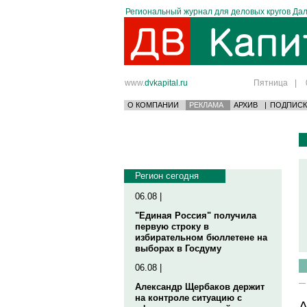
Региональный журнал для деловых кругов Дал
www.
dvkapital.ru
Пятница
|
О КОМПАНИИ
РЕКЛАМА
АРХИВ
|
ПОДПИСК
Регион сегодня
06.08 |
"Единая Россия" получила
первую строку в
избирательном бюллетене на
выборах в Госдуму
06.08 |
Александр Щербаков держит
на контроле ситуацию с
А