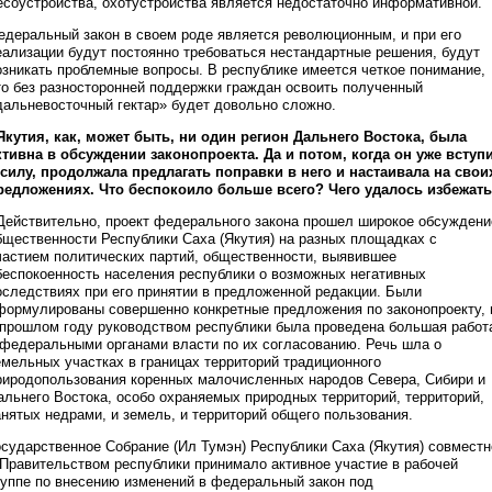
есоустройства, охотустройства является недостаточно информативной.
едеральный закон в своем роде является революционным, и при его
еализации будут постоянно требоваться нестандартные решения, будут
озникать проблемные вопросы. В республике имеется четкое понимание,
то без разносторонней поддержки граждан освоить полученный
дальневосточный гектар» будет довольно сложно.
 Якутия, как, может быть, ни один регион Дальнего Востока, была
ктивна в обсуждении законопроекта. Да и потом, когда он уже вступ
 силу, продолжала предлагать поправки в него и настаивала на свои
редложениях. Что беспокоило больше всего? Чего удалось избежат
 Действительно, проект федерального закона прошел широкое обсуждени
бщественности Республики Саха (Якутия) на разных площадках с
частием политических партий, общественности, выявившее
беспокоенность населения республики о возможных негативных
оследствиях при его принятии в предложенной редакции. Были
формулированы совершенно конкретные предложения по законопроекту, 
 прошлом году руководством республики была проведена большая работ
 федеральными органами власти по их согласованию. Речь шла о
емельных участках в границах территорий традиционного
риродопользования коренных малочисленных народов Севера, Сибири и
альнего Востока, особо охраняемых природных территорий, территорий,
анятых недрами, и земель, и территорий общего пользования.
осударственное Собрание (Ил Тумэн) Республики Саха (Якутия) совместн
 Правительством республики принимало активное участие в рабочей
руппе по внесению изменений в федеральный закон под