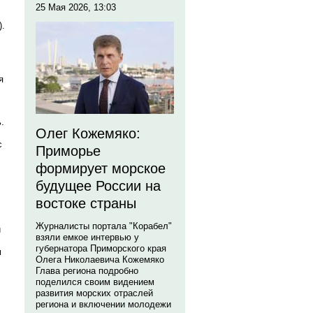
25 Мая 2026, 13:03
).
я
.
Олег Кожемяко:
с
Приморье
формирует морское
будущее России на
востоке страны
Журналисты портала "Корабел"
и
взяли емкое интервью у
губернатора Приморского края
м
Олега Николаевича Кожемяко
Глава региона подробно
поделился своим видением
развития морских отраслей
региона и включении молодежи