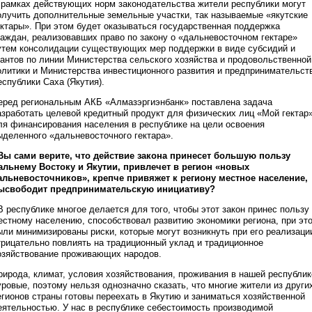
 рамках действующих норм законодательства жители республики могут
олучить дополнительные земельные участки, так называемые «якутские
ектары». При этом будет оказываться государственная поддержка
раждан, реализовавших право по закону о «дальневосточном гектаре»
утем консолидации существующих мер поддержки в виде субсидий и
рантов по линии Министерства сельского хозяйства и продовольственной
олитики и Министерства инвестиционного развития и предпринимательст
еспублики Саха (Якутия).
еред региональным АКБ «Алмазэргиэнбанк» поставлена задача
азработать целевой кредитный продукт для физических лиц «Мой гектар
ля финансирования населения в республике на цели освоения
ыделенного «дальневосточного гектара».
 Вы сами верите, что действие закона принесет большую пользу
альнему Востоку и Якутии, привлечет в регион «новых
альневосточников», крепче привяжет к региону местное население,
ысвободит предпринимательскую инициативу?
 В республике многое делается для того, чтобы этот закон принес пользу
естному населению, способствовал развитию экономики региона, при эт
ыли минимизированы риски, которые могут возникнуть при его реализаци
трицательно повлиять на традиционный уклад и традиционное
озяйствование проживающих народов.
рирода, климат, условия хозяйствования, проживания в нашей республик
уровые, поэтому нельзя однозначно сказать, что многие жители из други
егионов страны готовы переехать в Якутию и заниматься хозяйственной
еятельностью. У нас в республике себестоимость производимой