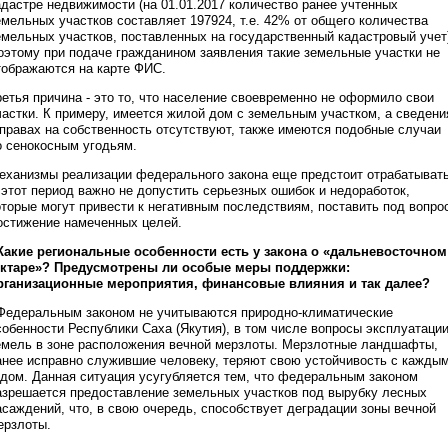
адастре недвижимости (на 01.01.2017 количество ранее учтенных
емельных участков составляет 197924, т.е. 42% от общего количества
емельных участков, поставленных на государственный кадастровый учет
оэтому при подаче гражданином заявления такие земельные участки не
тображаются на карте ФИС.
ретья причина - это то, что население своевременно не оформило свои
частки. К примеру, имеется жилой дом с земельным участком, а сведени
 правах на собственность отсутствуют, также имеются подобные случаи
о сенокосным угодьям.
еханизмы реализации федерального закона еще предстоит отрабатывать
 этот период важно не допустить серьезных ошибок и недоработок,
оторые могут привести к негативным последствиям, поставить под вопро
остижение намеченных целей.
 Какие региональные особенности есть у закона о «дальневосточном
ектаре»? Предусмотрены ли особые меры поддержки:
рганизационные мероприятия, финансовые влияния и так далее?
 Федеральным законом не учитываются природно-климатические
собенности Республики Саха (Якутия), в том числе вопросы эксплуатаци
емель в зоне расположения вечной мерзлоты. Мерзлотные ландшафты,
анее исправно служившие человеку, теряют свою устойчивость с кажды
одом. Данная ситуация усугубляется тем, что федеральным законом
азрешается предоставление земельных участков под вырубку лесных
асаждений, что, в свою очередь, способствует деградации зоны вечной
ерзлоты.