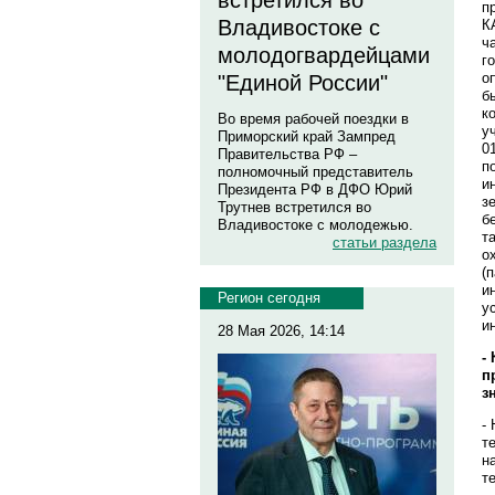
встретился во
п
Владивостоке с
К
ч
молодогвардейцами
г
о
"Единой России"
б
к
Во время рабочей поездки в
у
Приморский край Зампред
0
Правительства РФ –
п
полномочный представитель
и
Президента РФ в ДФО Юрий
з
Трутнев встретился во
б
Владивостоке с молодежью.
т
статьи раздела
о
(
и
Регион сегодня
у
и
28 Мая 2026, 14:14
-
п
з
-
т
н
т