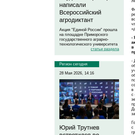
л
написали
Ф
Всероссийский
р
агродиктант
в
ч
«
Акция "Единой России" прошла
на площадке Приморского
-
государственного аграрно-
а
технологического университета
в
статьи раздела
п
-
Регион сегодня
о
у
28 Мая 2026, 14:16
о
п
с
в
с
з
п
Д
з
Г
Юрий Трутнев
с
г