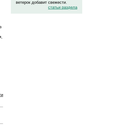
ветерок добавит свежести.
статьи раздела
в
м,
ти