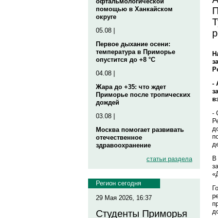
офтальмологической
П
помощью в Ханкайском
округе
Т
05.08 |
р
Первое дыхание осени:
температура в Приморье
Н
опустится до +8 °C
з
Р
04.08 |
-
Жара до +35: что ждет
з
Приморье после тропических
в
дождей
-
03.08 |
Р
д
Москва помогает развивать
п
отечественное
д
здравоохранение
В
статьи раздела
з
«
Регион сегодня
Г
р
29 Мая 2026, 16:37
п
д
Студенты Приморья