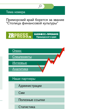
Тема номера
Приморский край борется за звание
"Столица финансовой культуры"
Опрос
Спецпроекты
Интервью
Аналитика
Наши партнеры
Администрации
Сми
Полезные ссылки
Статистика