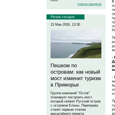
В
статьи раздела
п
г
г
Регион сегодня
п
г
22 Мая 2026, 13:30
п
Р
П
р
д
в
-
Д
Пешком по
д
в
островам: как новый
-
мост изменит туризм
м
в Приморье
б
о
Группа компаний "Остов"
х
планирует построить мост,
П
который свяжет Русский остров
с
с островом Елены. Переправа
р
станет первым этапом
д
масштабного проекта