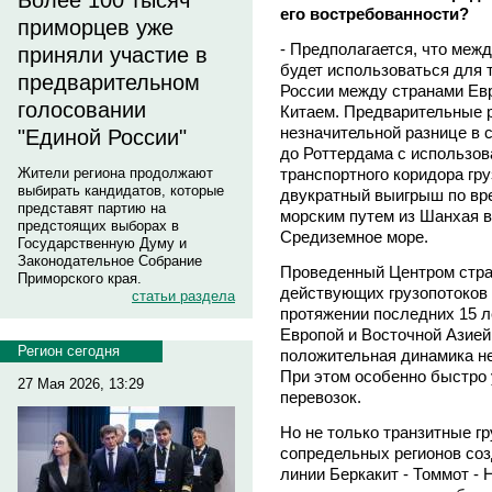
Более 100 тысяч
его востребованности?
приморцев уже
- Предполагается, что меж
приняли участие в
будет использоваться для 
предварительном
России между странами Евр
голосовании
Китаем. Предварительные р
незначительной разнице в 
"Единой России"
до Роттердама с использов
транспортного коридора гр
Жители региона продолжают
выбирать кандидатов, которые
двукратный выигрыш по вр
представят партию на
морским путем из Шанхая в
предстоящих выборах в
Средиземное море.
Государственную Думу и
Законодательное Собрание
Проведенный Центром стра
Приморского края.
действующих грузопотоков с
статьи раздела
протяжении последних 15 л
Европой и Восточной Азией 
Регион сегодня
положительная динамика не
При этом особенно быстро
27 Мая 2026, 13:29
перевозок.
Но не только транзитные гр
сопредельных регионов соз
линии Беркакит - Томмот -