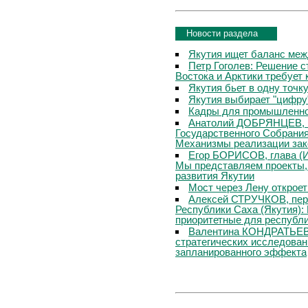
Новости раздела
Якутия ищет баланс меж
Петр Гоголев: Решение с
Востока и Арктики требует
Якутия бьет в одну точк
Якутия выбирает "цифру
Кадры для промышленн
Анатолий ДОБРЯНЦЕВ, п
Государственного Собрания
Механизмы реализации зак
Егор БОРИСОВ, глава (И
Мы представляем проекты,
развития Якутии
Мост через Лену откроет
Алексей СТРУЧКОВ, перв
Республики Саха (Якутия)
приоритетные для республи
Валентина КОНДРАТЬЕВА
стратегических исследован
запланированного эффекта