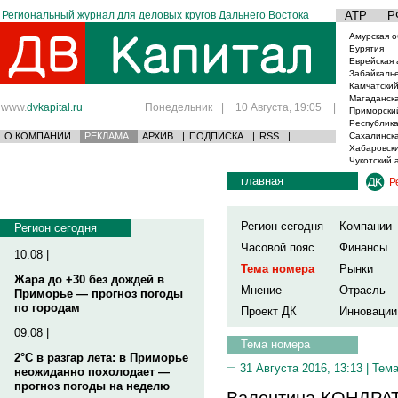
Региональный журнал для деловых кругов Дальнего Востока
АТР
Р
Амурская о
Бурятия
Еврейская 
Забайкаль
Камчатский
Магаданска
www.
dvkapital.ru
Понедельник
|
10 Августа, 19:05
|
Приморски
Республика
О КОМПАНИИ
РЕКЛАМА
АРХИВ
|
ПОДПИСКА
|
RSS
|
Сахалинска
Хабаровски
Чукотский 
главная
Р
Регион сегодня
Компании
Регион сегодня
Часовой пояс
Финансы
10.08 |
Тема номера
Рынки
Жара до +30 без дождей в
Мнение
Отрасль
Приморье — прогноз погоды
по городам
Проект ДК
Инновации
09.08 |
Тема номера
2°C в разгар лета: в Приморье
31 Августа 2016, 13:13 |
Тема
неожиданно похолодает —
прогноз погоды на неделю
Валентина КОНДРАТ