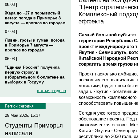
08.08 |
"Центр стратегическ
Комплексный подход
Жара до +27 и порывистый
ветер: погода в Приморье 8
эффекта
августа — прогноз по городам
07.08 |
Самый большой субъект 
территории Республика Са
Ливни, грозы и туман: погода
в Приморье 7 августа —
проект международного т
прогноз по городам
Якутия - Севморпуть, ко
Китайской Народной Респ
06.08 |
сократить время грузов на
"Единая Россия" получила
первую строку в
Проект насколько амбициоз
избирательном бюллетене на
поскольку его реализация,
выборах в Госдуму
логистики, будет способст
статьи раздела
задач. Якутия - богатейший
возможность комплексного 
способствовать повышению 
Регион сегодня
Сегодня уже готово предва
29 Мая 2026, 16:37
обоснование проекта. Под 
экономическая основы. Ме
Студенты Приморья
Китай - Якутия - Севморпут
написали
республики до 2030 года, р