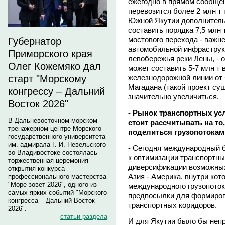
ежегодно в прямом сообщ
перевозится более 2 млн т 
Южной Якутии дополнитель
составить порядка 7,5 млн
мостового перехода - важн
Губернатор
автомобильной инфраструк
Приморского края
левобережья реки Лены, - 
Олег Кожемяко дал
может составить 5-7 млн т 
железнодорожной линии от 
старт "Морскому
Магадана (такой проект су
конгрессу – Дальний
значительно увеличиться.
Восток 2026"
- Рынок транспортных ус
В Дальневосточном морском
стоит рассчитывать на то
тренажерном центре Морского
поделиться грузопотока
государственного университета
им. адмирала Г. И. Невельского
- Сегодня международный 
во Владивостоке состоялась
к оптимизации транспортны
торжественная церемония
диверсификации возможных
открытия конкурса
Азия - Америка, внутри ко
профессионального мастерства
"Море зовет 2026", одного из
международного грузопоток
самых ярких событий "Морского
предпосылки для формиро
конгресса – Дальний Восток
транспортных коридоров.
2026".
статьи раздела
И для Якутии было бы непр