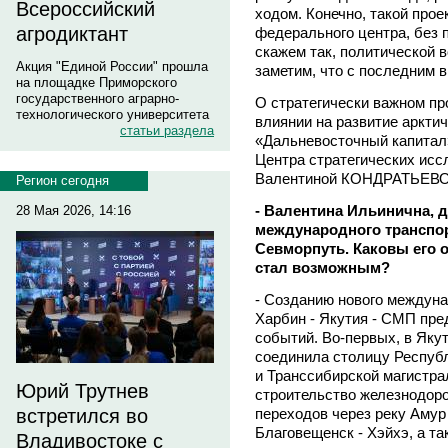
Всероссийский
ходом. Конечно, такой прое
агродиктант
федерального центра, без 
скажем так, политической 
Акция "Единой России" прошла
заметим, что с последним в
на площадке Приморского
государственного аграрно-
О стратегически важном про
технологического университета
влиянии на развитие аркти
статьи раздела
«Дальневосточный капитал
Центра стратегических исс
Валентиной КОНДРАТЬЕВ
Регион сегодня
- Валентина Ильинична, 
28 Мая 2026, 14:16
международного транспорт
Севморпуть. Каковы его 
стал возможным?
- Созданию нового междуна
Харбин - Якутия - СМП пр
событий. Во-первых, в Яку
соединила столицу Республ
и Транссибирской магистра
Юрий Трутнев
строительство железнодор
переходов через реку Амур
встретился во
Благовещенск - Хэйхэ, а т
Владивостоке с