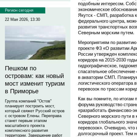
подобным интересом. Собст
экономическое обоснование
Регион сегодня
Якутск - СМП, разработка 
22 Мая 2026, 13:30
федерального центра, можн
развития транспортных воз
Северным морским путем.
Мероприятиям по развитию
проекте ФЗ «О развитии Ар
России утвержден комплекс
коридора на 2015-2030 год
гидрографическое, гидроме
Пешком по
спасательное обеспечение 
островам: как новый
в акватории СМП. Планируе
мост изменит туризм
логистического оператора в
перевозок по трассам кори
в Приморье
Как вы помните, по итогам 
Группа компаний "Остов"
форума руководство стран
планирует построить мост,
«разработать финансово-э
который свяжет Русский остров
Северного морского пути в 
с островом Елены. Переправа
станет первым этапом
коридора глобального знач
масштабного проекта
перевозок». Очевидно, что
комплексного развития
долгосрочный проект. Тем 
территории. Завершение работ