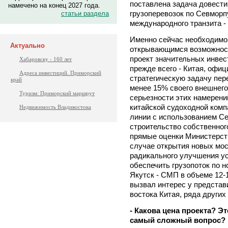
поставлена задача довести
намечено на конец 2027 года.
грузоперевозок по Севморпу
статьи раздела
международного транзита - 
Именно сейчас необходимо
Актуально
открывающимся возможностя
проект значительных инвес
Хабаровску - 160 лет
прежде всего - Китая, офи
Адреса инвестиций. Приморский
стратегическую задачу пер
край
менее 15% своего внешнег
Туризм: Приморский маршрут
серьезности этих намерен
китайской судоходной ком
Недвижимость Владивостока
линии с использованием Се
строительство собственног
прямые оценки Министерств
случае открытия новых мос
радикального улучшения ус
обеспечить грузопоток по 
Якутск - СМП в объеме 12-
вызвал интерес у представ
востока Китая, ряда других
- Какова цена проекта? Э
самый сложный вопрос?