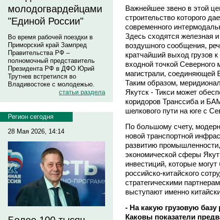
молодогвардейцами
Важнейшее звено в этой цеп
строительство которого да
"Единой России"
современного интермодально
Здесь сходятся железная и
Во время рабочей поездки в
воздушного сообщения, реч
Приморский край Зампред
Правительства РФ –
кратчайший выход грузов к 
полномочный представитель
входной точкой Северного 
Президента РФ в ДФО Юрий
магистрали, соединяющей Е
Трутнев встретился во
Таким образом, меридионал
Владивостоке с молодежью.
Якутск - Тикси может обес
статьи раздела
коридоров Транссиба и БАМ
шелкового пути на юге с С
Регион сегодня
По большому счету, модер
28 Мая 2026, 14:14
новой транспортной инфра
развитию промышленности, 
экономической сферы Якут
инвестиций, которые могут
российско-китайского сотр
стратегическими партнерами
выступают именно китайски
- На какую грузовую баз
Каковы показатели пред