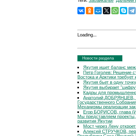
Теги:
Забайкалье
Дальний 
Loading...
Новости раздела
Якутия ищет баланс меж
Петр Гоголев: Решение с
Востока и Арктики требует
Якутия бьет в одну точк
Якутия выбирает "цифру
Кадры для промышленн
Анатолий ДОБРЯНЦЕВ, п
Государственного Собрания
Механизмы реализации зак
Егор БОРИСОВ, глава (И
Мы представляем проекты,
развития Якутии
Мост через Лену откроет
Алексей СТРУЧКОВ, перв
Республики Саха (Якутия)