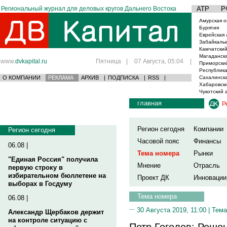
Региональный журнал для деловых кругов Дальнего Востока
АТР
Р
Амурская о
Бурятия
Еврейская 
Забайкаль
Камчатский
Магаданска
www.
dvkapital.ru
Пятница
|
07 Августа, 05:04
|
Приморски
Республика
О КОМПАНИИ
РЕКЛАМА
АРХИВ
|
ПОДПИСКА
|
RSS
|
Сахалинска
Хабаровски
Чукотский 
главная
Р
Регион сегодня
Компании
Регион сегодня
Часовой пояс
Финансы
06.08 |
Тема номера
Рынки
"Единая Россия" получила
Мнение
Отрасль
первую строку в
избирательном бюллетене на
Проект ДК
Инновации
выборах в Госдуму
Тема номера
06.08 |
30 Августа 2019, 11:00 |
Тема
Александр Щербаков держит
на контроле ситуацию с
Петр Гоголев: Решен