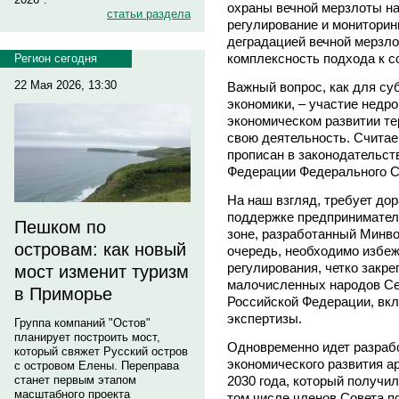
охраны вечной мерзлоты на
статьи раздела
регулирование и мониторин
деградацией вечной мерзл
комплексность подхода к с
Регион сегодня
22 Мая 2026, 13:30
Важный вопрос, как для су
экономики, – участие недр
экономическом развитии те
свою деятельность. Считае
прописан в законодательст
Федерации Федерального С
На наш взгляд, требует дор
поддержке предпринимател
Пешком по
зоне, разработанный Минво
островам: как новый
очередь, необходимо избеж
регулирования, четко закр
мост изменит туризм
малочисленных народов Се
в Приморье
Российской Федерации, вкл
экспертизы.
Группа компаний "Остов"
планирует построить мост,
Одновременно идет разрабо
который свяжет Русский остров
экономического развития а
с островом Елены. Переправа
2030 года, который получи
станет первым этапом
масштабного проекта
том числе членов Совета по