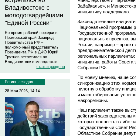
встретился во
министерством и Парламен
Забайкалье», и Минвостокр
Владивостоке с
инициативу поддержало.
молодогвардейцами
Законодательные инициати
"Единой России"
Национальной программы р
Государственной программы
Во время рабочей поездки в
Приморский край Зампред
национальных проектов, в
Правительства РФ –
России, например – проект
полномочный представитель
предпринимательской деяте
Президента РФ в ДФО Юрий
региональных парламентах 
Трутнев встретился во
инициатив, работы Совета
Владивостоке с молодежью.
статьи раздела
Собрании РФ.
По моему мнению, наше сог
Регион сегодня
синхронизацию этих нормот
пилотную обработку инициа
28 Мая 2026, 14:14
и масштабирование успешн
макрорегионы.
Наш парламент также выст
действий законодательными
которых полностью либо ча
Государственный Совет Рес
Областное Собрание депут