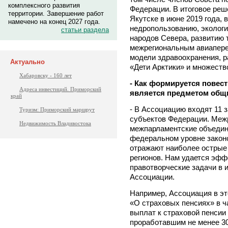
комплексного развития
Федерации. В итоговое реш
территории. Завершение работ
Якутске в июне 2019 года,
намечено на конец 2027 года.
недропользованию, эколог
статьи раздела
народов Севера, развитию т
межрегиональным авиапере
модели здравоохранения, 
Актуально
«Дети Арктики» и множество
Хабаровску - 160 лет
- Как формируется повес
Адреса инвестиций. Приморский
является предметом общ
край
- В Ассоциацию входят 11 
Туризм: Приморский маршрут
субъектов Федерации. Меж
Недвижимость Владивостока
межпарламентские объедин
федеральном уровне закон
отражают наиболее острые
регионов. Нам удается эф
правотворческие задачи в 
Ассоциации.
Например, Ассоциация в эт
«О страховых пенсиях» в 
выплат к страховой пенсии
проработавшим не менее 30