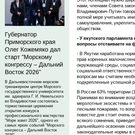
нами, членами Совета зако
Владимирович Путин говорил
полной мере учитывать ини
самоуправления, укреплять
обществом.
Губернатор
- У якутского парламента 
Приморского края
вопросы отстаиваете на 
Олег Кожемяко дал
- В Якутии наработана нор
старт "Морскому
прав коренных малочислен
конгрессу – Дальний
окружающей среды, социал
социальной ответственност
Восток 2026"
вопросам мы считаем необ
подкрепленные успешной ре
В Дальневосточном морском
тренажерном центре Морского
В России 63% территории (1
государственного университета
им. адмирала Г. И. Невельского
Принимая во внимание воз
во Владивостоке состоялась
мерзлотные экосистемы и 
торжественная церемония
лесными пожарами, то вопр
открытия конкурса
повестке дня стоит очень о
профессионального мастерства
всякого сомнения, приведе
"Море зовет 2026", одного из
самых ярких событий "Морского
дальнейшего освоения сев
конгресса – Дальний Восток
законодательные нормы в о
2026".