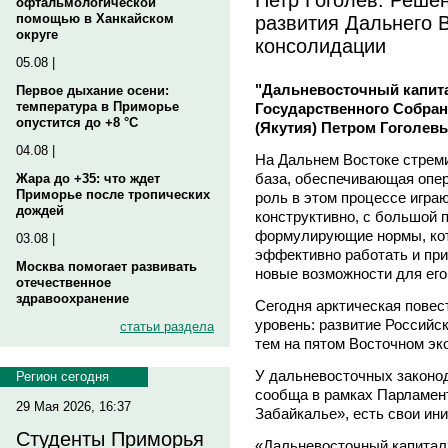
офтальмологической
развития Дальнего В
помощью в Ханкайском
округе
консолидации
05.08 |
"Дальневосточный капита
Первое дыхание осени:
температура в Приморье
Государственного Собран
опустится до +8 °C
(Якутия) Петром Гоголев
04.08 |
На Дальнем Востоке стрем
база, обеспечивающая опе
Жара до +35: что ждет
Приморье после тропических
роль в этом процессе игра
дождей
конструктивно, с большой 
формулирующие нормы, кот
03.08 |
эффективно работать и при
Москва помогает развивать
новые возможности для его
отечественное
здравоохранение
Сегодня арктическая повес
уровень: развитие Российс
статьи раздела
тем на пятом Восточном э
У дальневосточных законод
Регион сегодня
сообща в рамках Парламен
29 Мая 2026, 16:37
Забайкалье», есть свои ини
Студенты Приморья
«Дальневосточный капитал