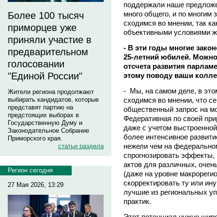
поддержали наше предложе
много общего, и по многим
Более 100 тысяч
сходимся во мнении, так к
приморцев уже
объективными условиями ж
приняли участие в
- В эти годы многие зак
предварительном
25-летний юбилей. Можно 
голосовании
отсчета развития парлам
"Единой России"
этому поводу ваши колле
- Мы, на самом деле, в это
Жители региона продолжают
сходимся во мнении, что с
выбирать кандидатов, которые
представят партию на
общественный запрос на м
предстоящих выборах в
Федеративная по своей при
Государственную Думу и
даже с учетом выстроенной
Законодательное Собрание
более интенсивное развити
Приморского края.
нежели чем на федерально
статьи раздела
спрогнозировать эффекты,
актов для различных, очен
Регион сегодня
(даже на уровне макрорегио
скорректировать ту или ин
27 Мая 2026, 13:29
лучшие из региональных у
практик.
Этот потенциал нужно широ