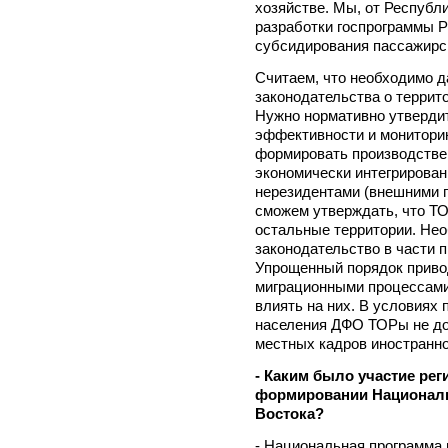
хозяйстве. Мы, от Республ
разработки госпрограммы Р
субсидирования пассажирс
Считаем, что необходимо 
законодательства о террит
Нужно нормативно утвердит
эффективности и монитори
формировать производстве
экономически интегрированн
нерезидентами (внешними п
сможем утверждать, что ТОР
остальные территории. Не
законодательство в части 
Упрощенный порядок привод
миграционными процессами
влиять на них. В условиях
населения ДФО ТОРы не д
местных кадров иностранно
- Каким было участие ре
формировании Националь
Востока?
- Национальная программа 