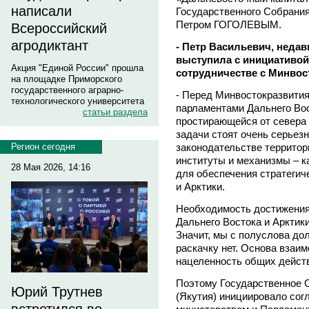
написали
Государственного Собрания
Петром ГОГОЛЕВЫМ.
Всероссийский
агродиктант
- Петр Васильевич, неда
выступила с инициативой
Акция "Единой России" прошла
сотрудничестве с Минвост
на площадке Приморского
государственного аграрно-
- Перед Минвостокразвити
технологического университета
парламентами Дальнего Вос
статьи раздела
простирающейся от севера 
задачи стоят очень серье
законодательстве террито
Регион сегодня
институты и механизмы – к
28 Мая 2026, 14:16
для обеспечения стратегич
и Арктики.
Необходимость достижения 
Дальнего Востока и Арктики
Значит, мы с полуслова дол
раскачку нет. Основа взаи
нацеленность общих дейст
Поэтому Государственное 
Юрий Трутнев
(Якутия) инициировало со