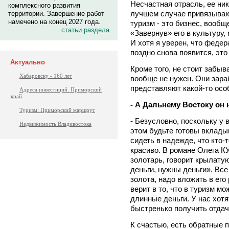
Несчастная отрасль, ее ник
комплексного развития
лучшем случае привязывают
территории. Завершение работ
намечено на конец 2027 года.
туризм - это бизнес, вообщ
статьи раздела
«Завернув» его в культуру,
И хотя я уверен, что федер
поздно снова появится, это
Актуально
Кроме того, не стоит забыва
Хабаровску - 160 лет
вообще не нужен. Они зара
представляют какой-то ос
Адреса инвестиций. Приморский
край
- А Дальнему Востоку он
Туризм: Приморский маршрут
- Безусловно, поскольку у 
Недвижимость Владивостока
этом будьте готовы вкладыв
сидеть в надежде, что кто-т
красиво. В романе Олега К
золотарь, говорит крылату
деньги, нужны деньги». Все
золота, надо вложить в его 
верит в то, что в туризм м
длинные деньги. У нас хотя
быстренько получить отдач
К счастью, есть обратные 