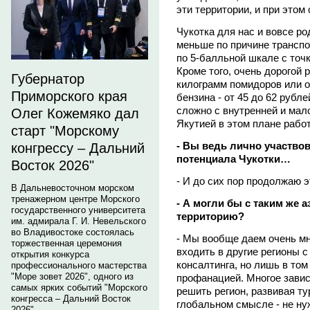
эти территории, и при этом
Чукотка для нас и вовсе ро
меньше по причине транспо
по 5-балльной шкале с точк
Кроме того, очень дорогой р
Губернатор
килограмм помидоров или о
Приморского края
бензина - от 45 до 62 рубл
сложно с внутренней и мал
Олег Кожемяко дал
Якутией в этом плане рабо
старт "Морскому
- Вы ведь лично участво
конгрессу – Дальний
потенциала Чукотки…
Восток 2026"
- И до сих пор продолжаю 
В Дальневосточном морском
тренажерном центре Морского
- А могли бы с таким же 
государственного университета
территорию?
им. адмирала Г. И. Невельского
во Владивостоке состоялась
- Мы вообще даем очень мн
торжественная церемония
входить в другие регионы 
открытия конкурса
консалтинга, но лишь в том
профессионального мастерства
"Море зовет 2026", одного из
профанацией. Многое зависи
самых ярких событий "Морского
решить регион, развивая ту
конгресса – Дальний Восток
глобальном смысле - не ну
2026".