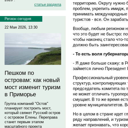
территорию. Округу нужно
статьи раздела
проблем, укрепить имидж, 
принимать международные д
Регион сегодня
туристов - все. Он зарабат
22 Мая 2026, 13:30
Вообще, любым регионом н
что это будет не быстро: по
чтобы наконец стало что-т
должно быть заинтересован
- То есть воля губернатор
- Я даже больше скажу: в Р
займется лично Президент 
Пешком по
Профессиональный уровень 
островам: как новый
структур, контролирующих т
мост изменит туризм
председатель комитета по т
в Приморье
не может отличить туропера
смущает. В то же время ес
Группа компаний "Остов"
уровне муниципалитетов. В
планирует построить мост,
который свяжет Русский остров
Но в целом в стране идет 
с островом Елены. Переправа
ряду направлений, и туризм 
станет первым этапом
желает признавать, что корол
масштабного проекта