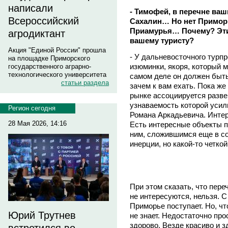
написали
- Тимофей, в перечне ваш
Всероссийский
Сахалин… Но нет Приморь
Приамурья… Почему? Эти
агродиктант
вашему туристу?
Акция "Единой России" прошла
- У дальневосточного турпр
на площадке Приморского
изюминки, якоря, который 
государственного аграрно-
технологического университета
самом деле он должен быть
статьи раздела
зачем к вам ехать. Пока ж
рынке ассоциируется разве 
узнаваемость которой усил
Регион сегодня
Романа Аркадьевича. Интер
28 Мая 2026, 14:16
Есть интересные объекты п
ним, сложившимся еще в со
инерции, но какой-то четко
При этом сказать, что пер
не интересуются, нельзя. С
Приморье поступает. Но, чт
Юрий Трутнев
не знает. Недостаточно прос
здорово. Везде красиво и з