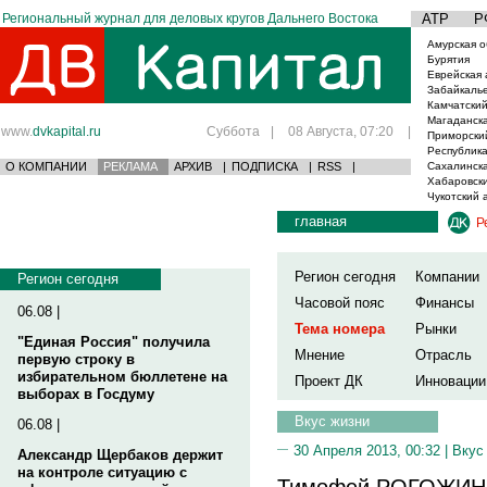
Региональный журнал для деловых кругов Дальнего Востока
АТР
Р
Амурская о
Бурятия
Еврейская 
Забайкаль
Камчатский
Магаданска
www.
dvkapital.ru
Суббота
|
08 Августа, 07:20
|
Приморски
Республика
О КОМПАНИИ
РЕКЛАМА
АРХИВ
|
ПОДПИСКА
|
RSS
|
Сахалинска
Хабаровски
Чукотский 
главная
Р
Регион сегодня
Компании
Регион сегодня
Часовой пояс
Финансы
06.08 |
Тема номера
Рынки
"Единая Россия" получила
Мнение
Отрасль
первую строку в
избирательном бюллетене на
Проект ДК
Инновации
выборах в Госдуму
Вкус жизни
06.08 |
30 Апреля 2013, 00:32 |
Вкус
Александр Щербаков держит
на контроле ситуацию с
Тимофей РОГОЖИН, 