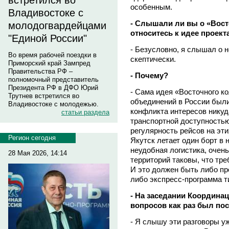
встретился во
особенным.
Владивостоке с
- Слышали ли вы о «Вост
молодогвардейцами
относитесь к идее проект
"Единой России"
- Безусловно, я слышал о н
Во время рабочей поездки в
скептически.
Приморский край Зампред
Правительства РФ –
- Почему?
полномочный представитель
Президента РФ в ДФО Юрий
- Сама идея «Восточного к
Трутнев встретился во
объединений в России были
Владивостоке с молодежью.
конфликта интересов никуда
статьи раздела
транспортной доступностью
регулярность рейсов на эт
Регион сегодня
Якутск летает один борт в 
неудобная логистика, очен
28 Мая 2026, 14:14
территорий таковы, что тр
И это должен быть либо пр
либо экспресс-программа 
- На заседании Координа
вопросов как раз был п
- Я слышу эти разговоры уж