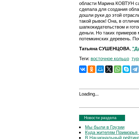
области Марина КОВТУН са
сделала для создания облас
дошли руки до этой отрасли
такой рывок! Она, в отличи
шапкокидательством и гото
деньги. Но таких примеров 
потемкинских деревень. По
Татьяна СУШЕНЦОВА
,
"Д
Теги:
восточное кольцо
тур
Loading...
Новости раздела
Мы были в Грузии
Куда жителям Приморья 
В Национальный рейтинг