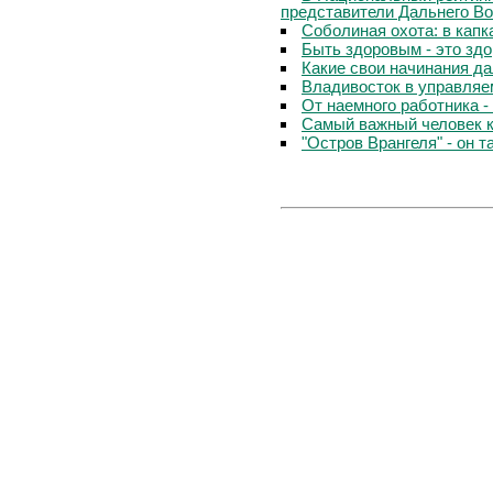
представители Дальнего Во
Соболиная охота: в капк
Быть здоровым - это зд
Какие свои начинания д
Владивосток в управляе
От наемного работника -
Самый важный человек 
"Остров Врангеля" - он т