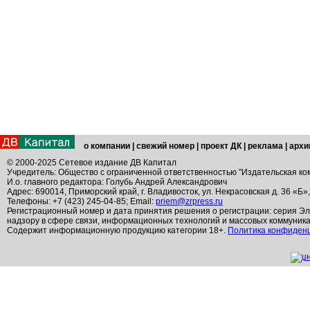
о компании
|
свежий номер
|
проект ДК
|
реклама
|
архи
© 2000-2025 Сетевое издание ДВ Капитал
Учредитель: Общество с ограниченной ответственностью "Издательская ко
И.о. главного редактора: Голубь Андрей Александрович
Адрес: 690014, Приморский край, г. Владивосток, ул. Некрасовская д. 36 «Б»
Телефоны: +7 (423) 245-04-85; Email:
priem@zrpress.ru
Регистрационный номер и дата принятия решения о регистрации: серия Эл
надзору в сфере связи, информационных технологий и массовых коммуник
Содержит информационную продукцию категории 18+.
Политика конфиден