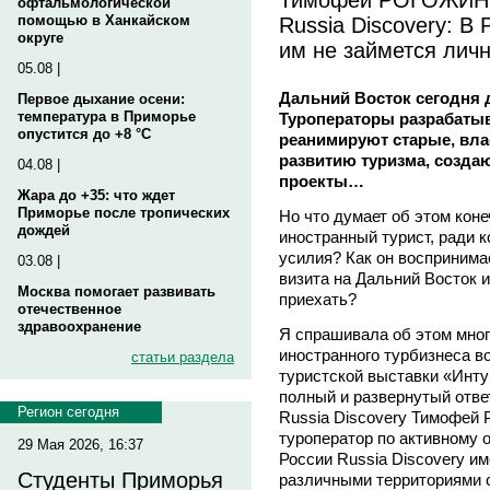
офтальмологической
Russia Discovery: В 
помощью в Ханкайском
округе
им не займется лич
05.08 |
Дальний Восток сегодня д
Первое дыхание осени:
температура в Приморье
Туроператоры разрабаты
опустится до +8 °C
реанимируют старые, вл
развитию туризма, созд
04.08 |
проекты…
Жара до +35: что ждет
Приморье после тропических
Но что думает об этом коне
дождей
иностранный турист, ради 
усилия? Как он воспринимае
03.08 |
визита на Дальний Восток и
Москва помогает развивать
приехать?
отечественное
здравоохранение
Я спрашивала об этом мног
иностранного турбизнеса 
статьи раздела
туристской выставки «Инту
полный и развернутый отве
Регион сегодня
Russia Discovery Тимофей
туроператор по активному 
29 Мая 2026, 16:37
России Russia Discovery и
Студенты Приморья
различными территориями 