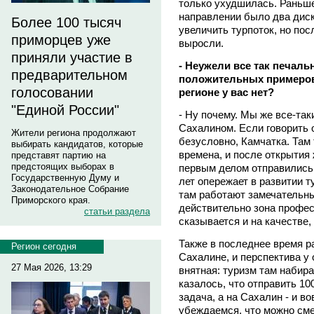
только ухудшилась. Раньш
направлении было два диск
Более 100 тысяч
увеличить турпоток, но по
приморцев уже
выросли.
приняли участие в
- Неужели все так печаль
предварительном
положительных примеров 
голосовании
регионе у вас нет?
"Единой России"
- Ну почему. Мы же все-так
Сахалином. Если говорить 
Жители региона продолжают
безусловно, Камчатка. Там
выбирать кандидатов, которые
времена, и после открытия
представят партию на
предстоящих выборах в
первым делом отправились 
Государственную Думу и
лет опережает в развитии т
Законодательное Собрание
там работают замечательны
Приморского края.
действительно зона профес
статьи раздела
сказывается и на качестве,
Также в последнее время р
Регион сегодня
Сахалине, и перспектива у
27 Мая 2026, 13:29
внятная: туризм там набир
казалось, что отправить 10
задача, а на Сахалин - и в
убеждаемся, что можно сме