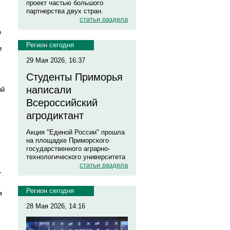
проект частью большого
партнерства двух стран.
статьи раздела
о
Регион сегодня
и
29 Мая 2026, 16:37
Студенты Приморья
написали
ий
Всероссийский
агродиктант
Акция "Единой России" прошла
на площадке Приморского
х
государственного аграрно-
технологического университета
статьи раздела
,
Регион сегодня
м
28 Мая 2026, 14:16