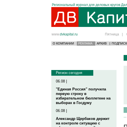
Региональный журнал для деловых кругов Дал
www.
dvkapital.ru
Пятница
|
О КОМПАНИИ
РЕКЛАМА
АРХИВ
|
ПОДПИСК
Регион сегодня
06.08 |
"Единая Россия" получила
первую строку в
избирательном бюллетене на
выборах в Госдуму
06.08 |
Александр Щербаков держит
на контроле ситуацию с
П