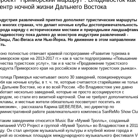
ентр ночной жизни Дальнего Востока
ндустрия развлечений приятно дополняет туристические маршруты
о многих странах, что делает ночные клубы достопримечательност
орода наряду с историческими местами и природными ландшафтам
ладивостоку пока далеко до монстров индустрии развлечений -
бицы, Лас-Вегаса или Нью-Йорка. Но движение в этом направлении
сть.
 оно полностью отвечает краевой госпрограмме «Развитие туризма в
риморском крае на 2013-2017 гг.» как в части подпрограммы «Повышение
ачества туристских услуг», так и в части «Продвижение туристского
родукта Приморского края на российском и мировом туристских рынках».
толица Приморья насчитывает около 30 заведений, позиционирующих
ебя как ночные клубы, в т. ч. те, которые считаются старейшими не тольк
а Дальнем Востоке, но и во всей России. «Во Владивостоке уже давно
аботает несколько заведений, которые не просто ассоциируются с
ородом, но стали его визитной карточкой. Они не требуют дополнительно
екламы, и местные жители обязательно посоветуют посетить их
риезжим», - рассказала Карина ШЕВЕЛЕВА, экс-директор по
дминистративной работе развлекательного комплекса SanReMo Show Clu
 таким заведениям относится Music Bar «Мумий Тролль», созданный
омпанией VVO Project и группой «Мумий Тролль» во Владивостоке в 2011
оду. Он стал центром музыкальной культуры и клубной жизни города и
дной из основных площадок международного музыкального фестиваля V