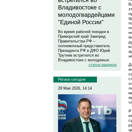
встретился во
В
Владивостоке с
э
н
молодогвардейцами
б
"Единой России"
п
п
Во время рабочей поездки в
н
Приморский край Зампред
б
Правительства РФ –
д
полномочный представитель
в
Президента РФ в ДФО Юрий
а
Трутнев встретился во
н
Владивостоке с молодежью.
Д
статьи раздела
и
с
с
Регион сегодня
х
л
28 Мая 2026, 14:14
м
я
ч
И
и
с
р
ц