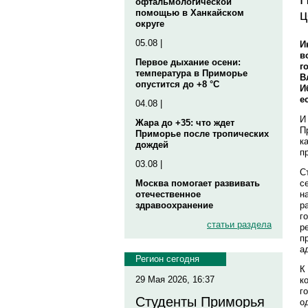
офтальмологической
ц
помощью в Ханкайском
округе
05.08 |
И
в
Первое дыхание осени:
г
температура в Приморье
В
опустится до +8 °C
И
е
04.08 |
И
Жара до +35: что ждет
П
Приморье после тропических
к
дождей
п
03.08 |
С
с
Москва помогает развивать
н
отечественное
р
здравоохранение
г
статьи раздела
р
п
а
Регион сегодня
К
29 Мая 2026, 16:37
к
г
Студенты Приморья
о