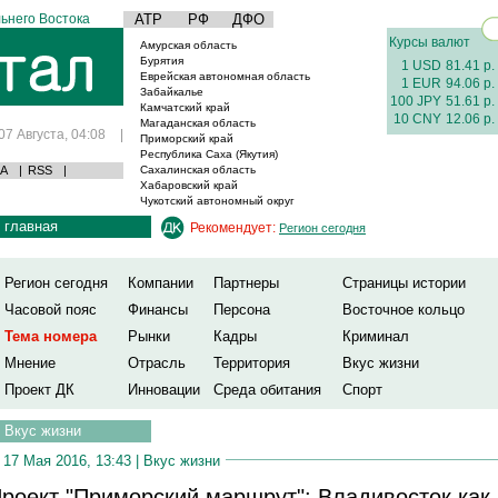
ьнего Востока
АТР
РФ
ДФО
Курсы валют
Амурская область
Бурятия
1 USD
81.41 р.
Еврейская автономная область
1 EUR
94.06 р.
Забайкалье
100 JPY
51.61 р.
Камчатский край
10 CNY
12.06 р.
Магаданская область
07 Августа, 04:08
|
Приморский край
Республика Саха (Якутия)
А
|
RSS
|
Сахалинская область
Хабаровский край
Чукотский автономный округ
главная
Рекомендует:
Регион сегодня
Регион сегодня
Компании
Партнеры
Страницы истории
Часовой пояс
Финансы
Персона
Восточное кольцо
Тема номера
Рынки
Кадры
Криминал
Мнение
Отрасль
Территория
Вкус жизни
Проект ДК
Инновации
Среда обитания
Спорт
Вкус жизни
17 Мая 2016, 13:43 |
Вкус жизни
роект "Приморский маршрут": Владивосток как