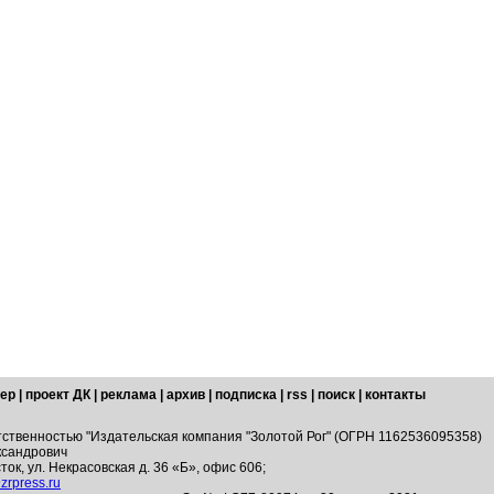
ер
|
проект ДК
|
реклама
|
архив
|
подписка
|
rss
|
поиск
|
контакты
тственностью "Издательская компания "Золотой Рог" (ОГРН 1162536095358)
ксандрович
ток, ул. Некрасовская д. 36 «Б», офис 606;
zrpress.ru