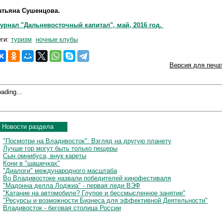
атьяна Сушенцова.
урнал "Дальневосточный капитал", май, 2016 год.
еги:
туризм
ночные клубы
Версия для печа
ading...
Новости раздела
"Посмотри на Владивосток": Взгляд на другую планету
Лучше гор могут быть только пещеры
Сын омнибуса, внук кареты
Кони в "шашечках"
"Диалоги" международного масштаба
Во Владивостоке назвали победителей кинофестиваля
"Мадонна делла Лоджиа" - первая леди ВЭФ
"Катание на автомобиле? Глупое и бессмысленное занятие"
"Ресурсы и возможности Бизнеса для эффективной Деятельности"
Владивосток - беговая столица России