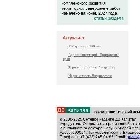
комплексного развития
территории. Завершение работ
намечено на конец 2027 года.
статьи раздела
Актуально
Хабаровску - 160 лет
Адреса инвестиций. Приморский
край
Туризм: Приморский маршрут
Недвижимость Владивостока
о компании
|
свежий ном
© 2000-2025 Сетевое издание ДВ Капитал
Учредитель: Общество с ограниченной отве
И.о. главного редактора: Голубь Андрей Але
Адрес: 690014, Приморский край, г. Владивос
Телефоны: +7 (423) 245-04-85; Email:
priem@