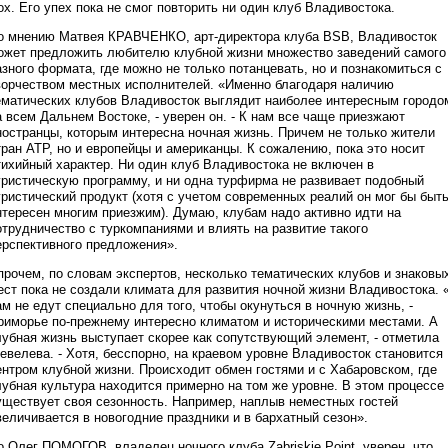
ox. Его упех пока не смог повторить ни один клуб Владивостока.
о мнению Матвея КРАВЧЕНКО, арт-директора клуба BSB, Владивосток
ожет предложить любителю клубной жизни множество заведений самого
азного формата, где можно не только потанцевать, но и познакомиться с
ворчеством местных исполнителей. «Именно благодаря наличию
ематических клубов Владивосток выглядит наиболее интересным городо
а всем Дальнем Востоке, - уверен он. - К нам все чаще приезжают
ностранцы, которым интересна ночная жизнь. Причем не только жители
тран АТР, но и европейцы и американцы. К сожалению, пока это носит
тихийный характер. Ни один клуб Владивостока не включен в
уристическую программу, и ни одна турфирма не развивает подобный
уристический продукт (хотя с учетом современных реалий он мог бы быт
нтересен многим приезжим). Думаю, клубам надо активно идти на
отрудничество с туркомпаниями и влиять на развитие такого
ерспективного предложения».
прочем, по словам экспертов, несколько тематических клубов и знаковы
ест пока не создали климата для развития ночной жизни Владивостока. 
ам не едут специально для того, чтобы окунуться в ночную жизнь, -
риморье по-прежнему интересно климатом и историческими местами. А
лубная жизнь выступает скорее как сопутствующий элемент, - отметила
евелева. - Хотя, бесспорно, на краевом уровне Владивосток становится
ентром клубной жизни. Происходит обмен гостями и с Хабаровском, где
лубная культура находится примерно на том же уровне. В этом процессе
уществует своя сезонность. Например, наплыв неместных гостей
величивается в новогодние праздники и в бархатный сезон».
о Олег ПОМОГОВ, владелец ночного клуба Zabriskie Point, уверен, что