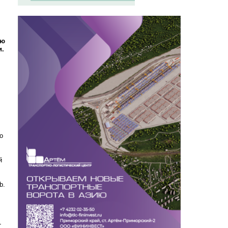
ью
и.
о
й
b.
-