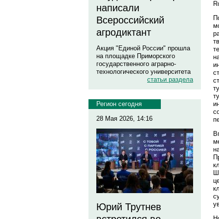
R
написали
П
Всероссийский
м
агродиктант
р
т
Акция "Единой России" прошла
т
на площадке Приморского
н
государственного аграрно-
и
технологического университета
с
статьи раздела
с
т
т
и
Регион сегодня
с
28 Мая 2026, 14:16
п
В
м
н
П
к
Ш
ц
к
с
у
Юрий Трутнев
Н