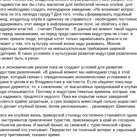
ладивосток мог бы стать магнитом для любителей ночных клубов, для
того необходимо создать легендарное заведение. «Но возникает вопрос:
ужна ли эта легенда городу? Для того, чтобы сформировать подобный
ренд, владельцу клуба в одиночку не справиться - необходимо постоянн
оддерживать этот имидж в информационном поле, не обойтись и без
оддержки властей, - считает Помогов. - В данный же момент такой задач
и перед чиновниками, ни перед представителями индустрии не стоит: в
изнес пришли люди, которые хотят только зарабатывать деньги и не
умают о том, что культуру ночной жизни надо развивать. Многие
ладельцы ориентируются на невзыскательные требования широкой
удитории. В таких условиях о культурном развитии индустрии развлечен
е может быть и речи».
а и экономические реалии пока не создают условий для развития
ндустрии развлечений. «В данный момент мы наблюдаем спад в этой
фере, который связан с определенными экономическими условиями в
тране в целом и во Владивостоке в частности. Если общепит пока еще
орошо держится, то, к сожалению, от масштабных празднований в клуба
юди отказываются. Поэтому в индустрии тяжелые времена, которые, как
ы надеемся, продлятся недолго. Пока же открытие новых заведений
вляется крайне затратным, и срок возврата инвестиций сильно вырастает
то делает клубный бизнес более рискованным», - резюмирует Шевелева.
 все же клубная жизнь приморской столицы постепенно становится одни
з инструментов привлечения туристов, приезжающих в край из соседних
убъектов региона. И малый бизнес из смежной с туристической сферы
азвлечений это учитывает. Перерастет ли точечный интерес в серьезный
ентр притяжения, покажет время.