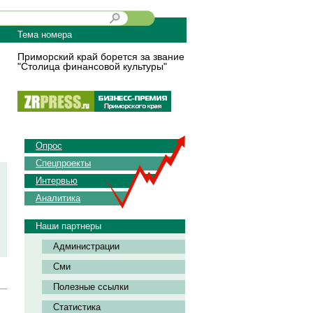
Тема номера
Приморский край борется за звание
"Столица финансовой культуры"
Опрос
Спецпроекты
Интервью
Аналитика
Наши партнеры
Администрации
Сми
Полезные ссылки
Статистика