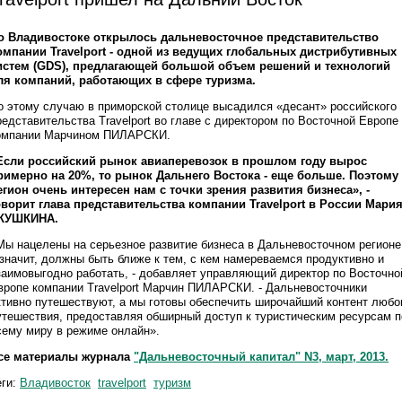
о Владивостоке открылось дальневосточное представительство
омпании Travelport - одной из ведущих глобальных дистрибутивных
истем (GDS), предлагающей большой объем решений и технологий
ля компаний, работающих в сфере туризма.
о этому случаю в приморской столице высадился «десант» российского
редставительства Travelport во главе с директором по Восточной Европе
омпании Марчином ПИЛАРСКИ.
Если российский рынок авиаперевозок в прошлом году вырос
римерно на 20%, то рынок Дальнего Востока - еще больше. Поэтому
егион очень интересен нам с точки зрения развития бизнеса», -
оворит глава представительства компании Travelport в России Мари
КУШКИНА.
Мы нацелены на серьезное развитие бизнеса в Дальневосточном регионе
 значит, должны быть ближе к тем, с кем намереваемся продуктивно и
заимовыгодно работать, - добавляет управляющий директор по Восточно
вропе компании Travelport Марчин ПИЛАРСКИ. - Дальневосточники
ктивно путешествуют, а мы готовы обеспечить широчайший контент любо
утешествия, предоставляя обширный доступ к туристическим ресурсам п
сему миру в режиме онлайн».
се материалы журнала
"Дальневосточный капитал" N3, март, 2013.
еги:
Владивосток
travelport
туризм