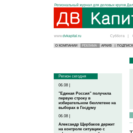
Региональный журнал для деловых кругов Дал
www.
dvkapital.ru
Суббота
|
О КОМПАНИИ
РЕКЛАМА
АРХИВ
|
ПОДПИСК
Регион сегодня
06.08 |
"Единая Россия" получила
первую строку в
избирательном бюллетене на
выборах в Госдуму
06.08 |
Александр Щербаков держит
на контроле ситуацию с
T