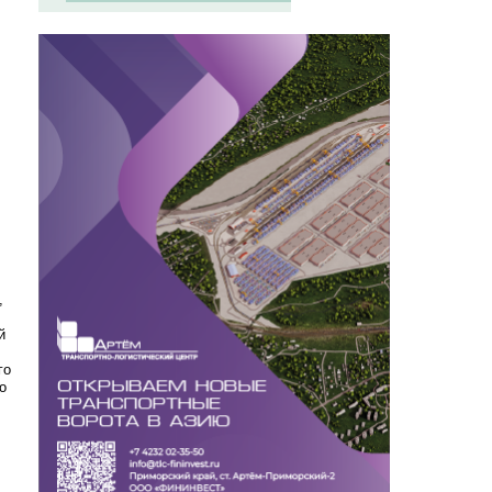
я
,
й
го
о