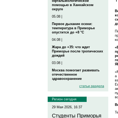
офтальмологической
помощью в Ханкайском
округе
В
к
05.08 |
с
д
Первое дыхание осени:
температура в Приморье
П
опустится до +8 °C
п
к
04.08 |
Жара до +35: что ждет
«
Приморье после тропических
п
дождей
р
г
03.08 |
Я
Москва помогает развивать
«
отечественное
а
здравоохранение
в
Е
статьи раздела
а
п
в
Регион сегодня
В
29 Мая 2026, 16:37
Т
Студенты Приморья