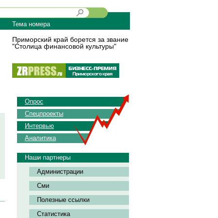
Тема номера
Приморский край борется за звание
"Столица финансовой культуры"
Опрос
Спецпроекты
Интервью
Аналитика
Наши партнеры
Администрации
Сми
Полезные ссылки
Статистика