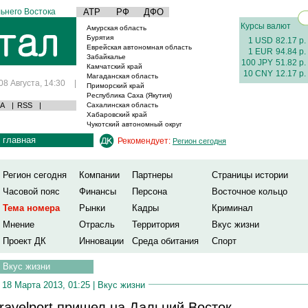
ьнего Востока
АТР
РФ
ДФО
Курсы валют
Амурская область
Бурятия
1 USD
82.17 р.
Еврейская автономная область
1 EUR
94.84 р.
Забайкалье
100 JPY
51.82 р.
Камчатский край
10 CNY
12.17 р.
Магаданская область
08 Августа, 14:30
|
Приморский край
Республика Саха (Якутия)
А
|
RSS
|
Сахалинская область
Хабаровский край
Чукотский автономный округ
главная
Рекомендует:
Регион сегодня
Регион сегодня
Компании
Партнеры
Страницы истории
Часовой пояс
Финансы
Персона
Восточное кольцо
Тема номера
Рынки
Кадры
Криминал
Мнение
Отрасль
Территория
Вкус жизни
Проект ДК
Инновации
Среда обитания
Спорт
Вкус жизни
18 Марта 2013, 01:25 |
Вкус жизни
ravelport пришел на Дальний Восток