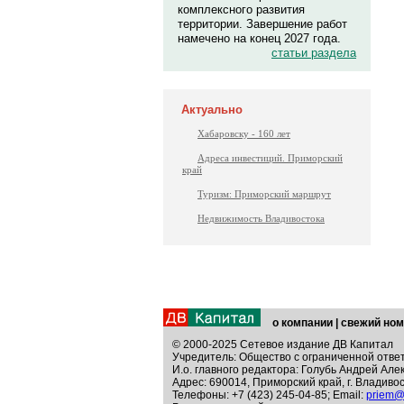
комплексного развития
территории. Завершение работ
намечено на конец 2027 года.
статьи раздела
Актуально
Хабаровску - 160 лет
Адреса инвестиций. Приморский
край
Туризм: Приморский маршрут
Недвижимость Владивостока
о компании
|
свежий ном
© 2000-2025 Сетевое издание ДВ Капитал
Учредитель: Общество с ограниченной отве
И.о. главного редактора: Голубь Андрей Але
Адрес: 690014, Приморский край, г. Владивос
Телефоны: +7 (423) 245-04-85; Email:
priem@