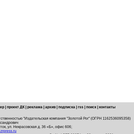
ер
|
проект ДК
|
реклама
|
архив
|
подписка
|
rss
|
поиск
|
контакты
тственностью "Издательская компания "Золотой Рог" (ОГРН 1162536095358)
ксандрович
ток, ул. Некрасовская д. 36 «Б», офис 606;
zrpress.ru