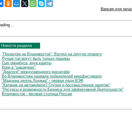
Версия для печа
ading...
Новости раздела
"Посмотри на Владивосток": Взгляд на другую планету
Лучше гор могут быть только пещеры
Сын омнибуса, внук кареты
Кони в "шашечках"
"Диалоги" международного масштаба
Во Владивостоке назвали победителей кинофестиваля
"Мадонна делла Лоджиа" - первая леди ВЭФ
"Катание на автомобиле? Глупое и бессмысленное занятие"
"Ресурсы и возможности Бизнеса для эффективной Деятельности"
Владивосток - беговая столица России