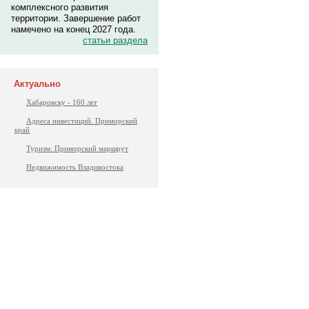
комплексного развития
территории. Завершение работ
намечено на конец 2027 года.
статьи раздела
Актуально
Хабаровску - 160 лет
Адреса инвестиций. Приморский
край
Туризм: Приморский маршрут
Недвижимость Владивостока