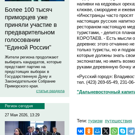
наливки на кедровых ореха
Более 100 тысяч
клюкве, смородине и ежевик
«Иностранцы часто просят 
приморцев уже
настоящих русских напитко
приняли участие в
рестораном настоящую мед
предварительном
туристами, - делится план
КОРОТАЕВ. - Есть мысли о
голосовании
деревню: этого отчаянно не
"Единой России"
только туристы, но и подр
которые должны знать свои
Жители региона продолжают
экспонатам, но иметь возм
выбирать кандидатов, которые
руками деревянную бочку и
представят партию на
предстоящих выборах в
«Русский город»: Владивост
Государственную Думу и
Законодательное Собрание
тел. (423) 269-65-49, 231-0
Приморского края.
статьи раздела
"Дальневосточный капитал"
Регион сегодня
27 Мая 2026, 13:29
Теги:
туризм
путешествия