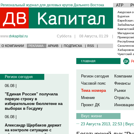
Региональный журнал для деловых кругов Дальнего Востока
АТР
Р
Амурская о
Бурятия
Еврейская 
Забайкаль
Камчатский
Магаданска
www.
dvkapital.ru
Суббота
|
08 Августа, 01:29
|
Приморски
Республика
О КОМПАНИИ
РЕКЛАМА
АРХИВ
|
ПОДПИСКА
|
RSS
|
Сахалинска
Хабаровски
Чукотский 
главная
Р
Регион сегодня
Компании
Регион сегодня
Часовой пояс
Финансы
06.08 |
Тема номера
Рынки
"Единая Россия" получила
Мнение
Отрасль
первую строку в
избирательном бюллетене на
Проект ДК
Инновации
выборах в Госдуму
Вкус жизни
06.08 |
23 Августа 2013, 22:53 |
Вкус
Александр Щербаков держит
на контроле ситуацию с
Богатырский дух "Ру