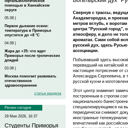
офтальмологической
помощью в Ханкайском
округе
Свернув с трассы, ведуще
Академгородка, и проеха
05.08 |
метров вглубь, к воротам
Первое дыхание осени:
центра "Русский город", 
температура в Приморье
атмосферу, и дело не то
опустится до +8 °C
ароматах. Сами собой вс
04.08 |
русский дух, здесь Русью
ассоциации.
Жара до +35: что ждет
Приморье после тропических
Побывавший здесь высокий 
дождей
переведший на китайский 
03.08 |
настоящее потрясение от с
Александра Сергеевича, в 
Москва помогает развивать
отечественное
русской кухни и изготовле
здравоохранение
Этот центр знаменит заме
статьи раздела
построенным в строгом соо
национального банестроени
специализирующимся на вы
Регион сегодня
периодически снимают до
29 Мая 2026, 16:37
иностранные тележурналист
впечатлений как российских
Студенты Приморья