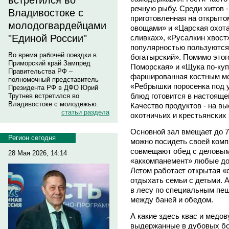
встретился во
речную рыбу. Среди хитов -
Владивостоке с
приготовленная на открыто
молодогвардейцами
овощами» и «Царская охота
"Единой России"
сливках», «Русалкин хвост
популярностью пользуются
Во время рабочей поездки в
богатырский». Помимо этог
Приморский край Зампред
Поморская» и «Щука по-куп
Правительства РФ –
фаршированная костным моз
полномочный представитель
«Ребрышки поросенка под 
Президента РФ в ДФО Юрий
блюд готовится в настоящей
Трутнев встретился во
Владивостоке с молодежью.
Качество продуктов - на в
статьи раздела
охотничьих и крестьянских 
Основной зал вмещает до 70
Регион сегодня
можно посидеть своей комп
совмещают обед с деловым
28 Мая 2026, 14:14
«аккомпанемент» любые до
Летом работает открытая «
отдыхать семьи с детьми. 
в лесу по специальным пе
между баней и обедом.
А какие здесь квас и медов
выдержанные в дубовых боч