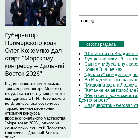
Loading...
Губернатор
Приморского края
Новости раздела
Олег Кожемяко дал
"Посмотри на Владивосто
старт "Морскому
Лучше гор могут быть т
Сын омнибуса, внук кар
конгрессу – Дальний
Кони в "шашечках"
Восток 2026"
"Диалоги" международно
Во Владивостоке назвал
В Дальневосточном морском
"Мадонна делла Лоджиа"
тренажерном центре Морского
"Катание на автомобиле
государственного университета
"Ресурсы и возможности
им. адмирала Г. И. Невельского
Деятельности"
во Владивостоке состоялась
Владивосток - беговая с
торжественная церемония
открытия конкурса
профессионального мастерства
"Море зовет 2026", одного из
самых ярких событий "Морского
конгресса – Дальний Восток
2026".