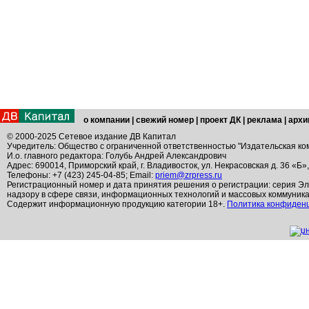
о компании
|
свежий номер
|
проект ДК
|
реклама
|
архи
© 2000-2025 Сетевое издание ДВ Капитал
Учредитель: Общество с ограниченной ответственностью "Издательская ко
И.о. главного редактора: Голубь Андрей Александрович
Адрес: 690014, Приморский край, г. Владивосток, ул. Некрасовская д. 36 «Б»
Телефоны: +7 (423) 245-04-85; Email:
priem@zrpress.ru
Регистрационный номер и дата принятия решения о регистрации: серия Эл
надзору в сфере связи, информационных технологий и массовых коммуник
Содержит информационную продукцию категории 18+.
Политика конфиден