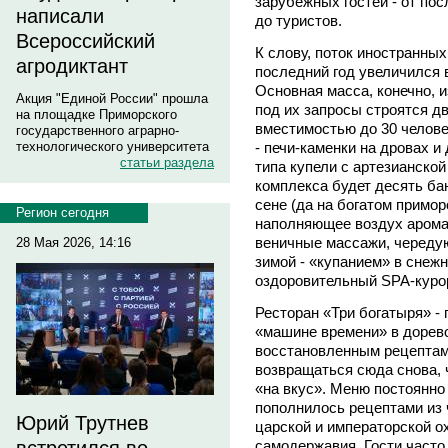
зарубежных гостей - от по
написали
до туристов.
Всероссийский
К слову, поток иностранных
агродиктант
последний год увеличился в
Основная масса, конечно, и
Акция "Единой России" прошла
под их запросы строятся д
на площадке Приморского
вместимостью до 30 челове
государственного аграрно-
- печи-каменки на дровах 
технологического университета
статьи раздела
типа купели с артезианско
комплекса будет десять ба
сене (да на богатом примор
Регион сегодня
наполняющее воздух арома
веничные массажи, череду
28 Мая 2026, 14:16
зимой - «купанием» в снежн
оздоровительный SPA-куро
Ресторан «Три богатыря» -
«машине времени» в дорев
восстановленным рецептам 
возвращаться сюда снова,
«на вкус». Меню постоянно
пополнилось рецептами из 
Юрий Трутнев
царской и императорской о
самодержавия. Гости часто