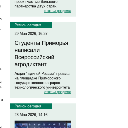
проект частью большого
й
партнерства двух стран.
статьи раздела
ю
Регион сегодня
,
29 Мая 2026, 16:37
Студенты Приморья
написали
Всероссийский
агродиктант
а
Акция "Единой России" прошла
на площадке Приморского
й
государственного аграрно-
ть
технологического университета
статьи раздела
 в
Регион сегодня
28 Мая 2026, 14:16
ы