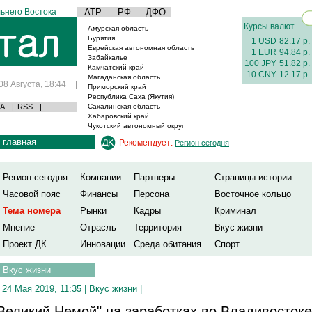
ьнего Востока
АТР
РФ
ДФО
Курсы валют
Амурская область
Бурятия
1 USD
82.17 р.
Еврейская автономная область
1 EUR
94.84 р.
Забайкалье
100 JPY
51.82 р.
Камчатский край
10 CNY
12.17 р.
Магаданская область
08 Августа, 18:44
|
Приморский край
Республика Саха (Якутия)
А
|
RSS
|
Сахалинская область
Хабаровский край
Чукотский автономный округ
главная
Рекомендует:
Регион сегодня
Регион сегодня
Компании
Партнеры
Страницы истории
Часовой пояс
Финансы
Персона
Восточное кольцо
Тема номера
Рынки
Кадры
Криминал
Мнение
Отрасль
Территория
Вкус жизни
Проект ДК
Инновации
Среда обитания
Спорт
Вкус жизни
24 Мая 2019, 11:35 |
Вкус жизни
|
Великий Немой" на заработках во Владивостоке