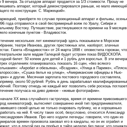
о 9 вечера. За отъездом аппарат продается за 1/3 стоимости. Прошу не
мешивать аппарат, который демонстрировался раньше, но мало имеющи
бщего по конструкции. С. Маржецкий».
аржецкий, приобретя по случаю проекционный аппарат и фильмы, осень
896 года отправился в свой беспримерный вояж по Уралу, Сибири и
альнему Востоку. Путешествие, растянувшееся по времени на 9 месяцев
мело конечным пунктом - Владивосток.
 течение нескольких лет кинематограф здесь показывали в Морском
обрании, театре Иванова, других престижных или, наоборот, злачных
естах. Газета «Владивосток» от 24 марта 1898 г. оповестила горожан, что
 театральном зале мадам Галецкой будет устроен показ ВИДОСКОПА.
ходной билет: 50 копеек для детей и 1 рубль для взрослых. В эти вечера
 трех отделениях планировалось показать 16 сцен, «без всякого
елькания»: «Акробат и обезьяна», «Всадник», «Улица в Париже», «Пляск
алороссов», «Сушка белья на улице», «Американские офицеры в Нью-
орке» и другие. Месячная зарплата постового городового составляла,
апример, около 50 рублей. Рубль в день зарабатывал квалифицированны
абочий. Поэтому отнюдь не каждый мог позволить себе роскошь поглазе
 течение получаса на диво дивное - «живые фотографии».
 начале ХХ века случайного гастролера, время от времени привозившего
ород кинематограф, вытесняет совершенно иной тип предпринимателя,
тавившего своей целью не только очаровать публику, но и хорошенько
аработать на ней. К числу таких особ, безусловно, относится Александр
лександрович Иванов. Про него ходили легенды: говорили, что один из
дмиралов времен произвола заковал его в кандалы, но он их ограбил и
бежал; что в другой раз он пробыл в тайге неделю без пищи; что однажд