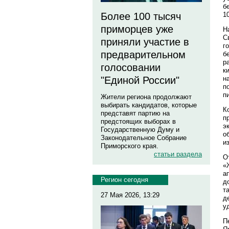
б
1
Более 100 тысяч
приморцев уже
Н
С
приняли участие в
г
предварительном
б
р
голосовании
к
н
"Единой России"
п
п
Жители региона продолжают
выбирать кандидатов, которые
К
представят партию на
п
предстоящих выборах в
э
Государственную Думу и
о
Законодательное Собрание
и
Приморского края.
статьи раздела
О
«
а
Регион сегодня
д
т
27 Мая 2026, 13:29
д
у
П