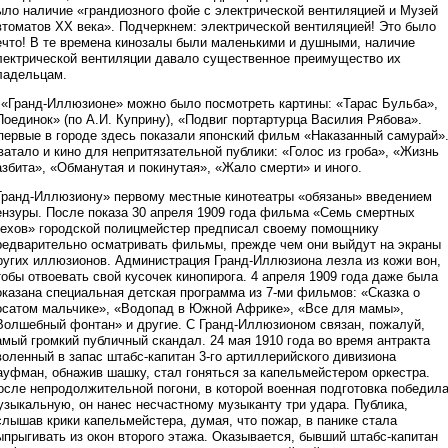
ыло наличие «грандиозного фойе с электрической вентиляцией и Музей
втоматов XX века». Подчеркнем: электрической вентиляцией! Это было
ечто! В те времена кинозалы были маленькими и душными, наличие
лектрической вентиляции давало существенное преимущество их
ладельцам.
 «Гранд-Иллюзионе» можно было посмотреть картины: «Тарас Бульба»,
Поединок» (по А.И. Куприну), «Подвиг портартурца Василия Рябова».
первые в городе здесь показали японский фильм «Наказанный самурай»
ватало и кино для непритязательной публики: «Голос из гроба», «Жизнь
азбита», «Обманутая и покинутая», «Жало смерти» и иного.
Гранд-Иллюзиону» первому местные кинотеатры «обязаны» введением
ензуры. После показа 30 апреля 1909 года фильма «Семь смертных
рехов» городской полицмейстер предписал своему помощнику
редварительно осматривать фильмы, прежде чем они выйдут на экраны
ругих иллюзионов. Администрация Гранд-Иллюзиона лезла из кожи вон,
тобы отвоевать свой кусочек кинопирога. 4 апреля 1909 года даже была
оказана специальная детская программа из 7-ми фильмов: «Сказка о
осатом мальчике», «Водопад в Южной Африке», «Все для мамы»,
Волшебный фонтан» и другие. С Гранд-Иллюзионом связан, пожалуй,
амый громкий публичный скандал. 24 мая 1910 года во время антракта
воленный в запас штабс-капитан 3-го артиллерийского дивизиона
ауфман, обнажив шашку, стал гоняться за капельмейстером оркестра.
осле непродолжительной погони, в которой военная подготовка победил
узыкальную, он нанес несчастному музыканту три удара. Публика,
слышав крики капельмейстера, думая, что пожар, в панике стала
ыпрыгивать из окон второго этажа. Оказывается, бывший штабс-капитан