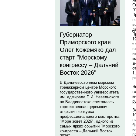
Я
С
Г
П
п
в
д
Губернатор
П
1
Приморского края
э
в
Олег Кожемяко дал
и
старт "Морскому
м
з
конгрессу – Дальний
о
Восток 2026"
1,
ря
В Дальневосточном морском
Я
тренажерном центре Морского
г
государственного университета
к
им. адмирала Г. И. Невельского
р
во Владивостоке состоялась
торжественная церемония
В
открытия конкурса
1
профессионального мастерства
п
"Море зовет 2026", одного из
б
самых ярких событий "Морского
и
конгресса – Дальний Восток
п
2026".