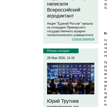
т
написали
п
Х
Всероссийский
агродиктант
Акция "Единой России" прошла
на площадке Приморского
государственного аграрно-
К
технологического университета
статьи раздела
Ч
к
г
Регион сегодня
и
н
28 Мая 2026, 14:16
П
р
п
м
э
и
д
А
п
д
Юрий Трутнев
и
п