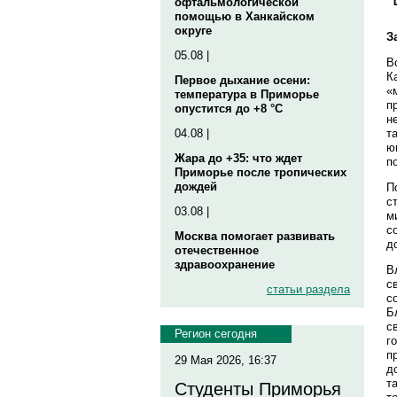
офтальмологической
помощью в Ханкайском
округе
З
05.08 |
В
К
Первое дыхание осени:
«
температура в Приморье
п
опустится до +8 °C
н
т
04.08 |
ю
Жара до +35: что ждет
п
Приморье после тропических
дождей
П
с
03.08 |
м
с
Москва помогает развивать
д
отечественное
здравоохранение
В
с
статьи раздела
с
Б
с
Регион сегодня
г
п
29 Мая 2026, 16:37
д
т
Студенты Приморья