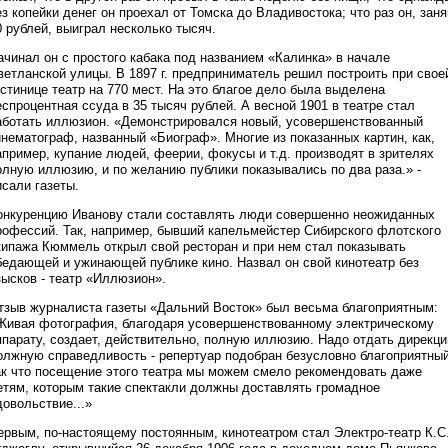
ез копейки денег он проехал от Томска до Владивостока; что раз он, заня
0 рублей, выиграл несколько тысяч.
ачинал он с простого кабака под названием «Калинка» в начале
ветланской улицы. В 1897 г. предприниматель решил построить при свое
остинице театр на 770 мест. На это благое дело была выделена
еспроцентная ссуда в 35 тысяч рублей. А весной 1901 в театре стал
аботать иллюзион. «Демонстрировался новый, усовершенствованный
инематограф, названный «Биограф». Многие из показанных картин, как,
апример, купание людей, феерии, фокусы и т.д. производят в зрителях
олную иллюзию, и по желанию публики показывались по два раза.» -
исали газеты.
онкуренцию Иванову стали составлять люди совершенно неожиданных
рофессий. Так, например, бывший капельмейстер Сибирского флотского
кипажа Кюммель открыл свой ресторан и при нем стал показывать
бедающей и ужинающей публике кино. Назвал он свой кинотеатр без
зысков - театр «Иллюзион».
тзыв журналиста газеты «Дальний Восток» был весьма благоприятным:
Живая фотография, благодаря усовершенствованному электрическому
ппарату, создает, действительно, полную иллюзию. Надо отдать дирекци
олжную справедливость - репертуар подобран безусловно благоприятный
ак что посещение этого театра мы можем смело рекомендовать даже
етям, которым такие спектакли должны доставлять громадное
довольствие...»
ервым, по-настоящему постоянным, кинотеатром стал Электро-театр К.С