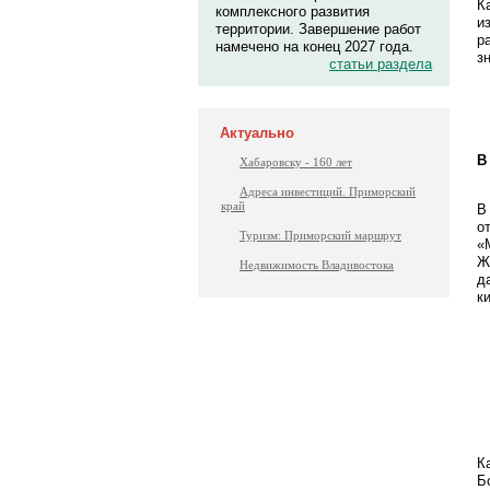
К
комплексного развития
и
территории. Завершение работ
р
намечено на конец 2027 года.
з
статьи раздела
Актуально
В
Хабаровску - 160 лет
Адреса инвестиций. Приморский
край
В
о
Туризм: Приморский маршрут
«
Ж
Недвижимость Владивостока
д
к
К
Б