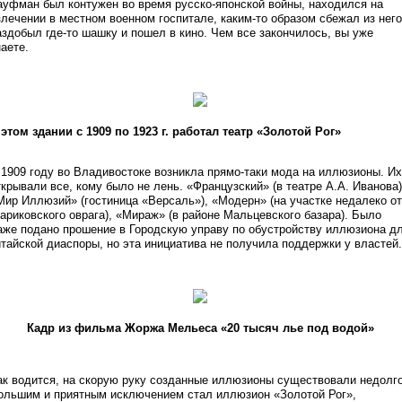
ауфман был контужен во время русско-японской войны, находился на
злечении в местном военном госпитале, каким-то образом сбежал из него
аздобыл где-то шашку и пошел в кино. Чем все закончилось, вы уже
наете.
 этом здании с 1909 по 1923 г. работал театр «Золотой Рог»
 1909 году во Владивостоке возникла прямо-таки мода на иллюзионы. Их
ткрывали все, кому было не лень. «Французский» (в театре А.А. Иванова)
Мир Иллюзий» (гостиница «Версаль»), «Модерн» (на участке недалеко от
ариковского оврага), «Мираж» (в районе Мальцевского базара). Было
аже подано прошение в Городскую управу по обустройству иллюзиона д
итайской диаспоры, но эта инициатива не получила поддержки у властей.
Кадр из фильма Жоржа Мельеса «20 тысяч лье под водой»
ак водится, на скорую руку созданные иллюзионы существовали недолго
ольшим и приятным исключением стал иллюзион «Золотой Рог»,