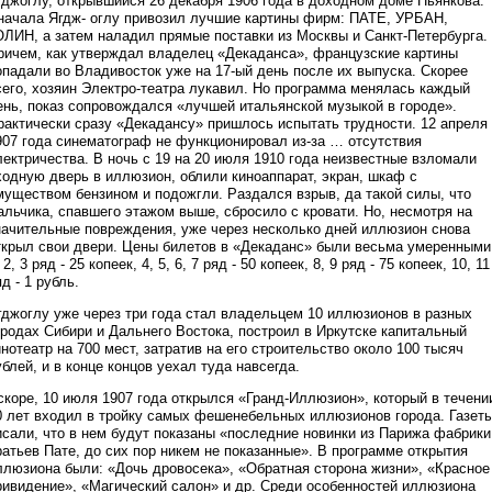
гджоглу, открывшийся 26 декабря 1906 года в доходном доме Пьянкова.
начала Ягдж- оглу привозил лучшие картины фирм: ПАТЕ, УРБАН,
ОЛИН, а затем наладил прямые поставки из Москвы и Санкт-Петербурга.
ричем, как утверждал владелец «Декаданса», французские картины
опадали во Владивосток уже на 17-ый день после их выпуска. Скорее
сего, хозяин Электро-театра лукавил. Но программа менялась каждый
ень, показ сопровождался «лучшей итальянской музыкой в городе».
рактически сразу «Декадансу» пришлось испытать трудности. 12 апреля
907 года синематограф не функционировал из-за … отсутствия
лектричества. В ночь с 19 на 20 июля 1910 года неизвестные взломали
ходную дверь в иллюзион, облили киноаппарат, экран, шкаф с
муществом бензином и подожгли. Раздался взрыв, да такой силы, что
альчика, спавшего этажом выше, сбросило с кровати. Но, несмотря на
начительные повреждения, уже через несколько дней иллюзион снова
ткрыл свои двери. Цены билетов в «Декаданс» были весьма умеренными
 2, 3 ряд - 25 копеек, 4, 5, 6, 7 ряд - 50 копеек, 8, 9 ряд - 75 копеек, 10, 11
д - 1 рубль.
гджоглу уже через три года стал владельцем 10 иллюзионов в разных
ородах Сибири и Дальнего Востока, построил в Иркутске капитальный
инотеатр на 700 мест, затратив на его строительство около 100 тысяч
ублей, и в конце концов уехал туда навсегда.
скоре, 10 июля 1907 года открылся «Гранд-Иллюзион», который в течени
0 лет входил в тройку самых фешенебельных иллюзионов города. Газет
исали, что в нем будут показаны «последние новинки из Парижа фабрики
ратьев Пате, до сих пор никем не показанные». В программе открытия
ллюзиона были: «Дочь дровосека», «Обратная сторона жизни», «Красное
ривидение», «Магический салон» и др. Среди особенностей иллюзиона