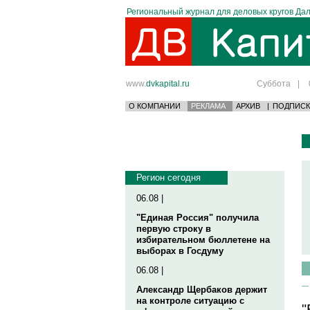
Региональный журнал для деловых кругов Дал
www.
dvkapital.ru
Суббота
|
О КОМПАНИИ
РЕКЛАМА
АРХИВ
|
ПОДПИСК
Регион сегодня
06.08 |
"Единая Россия" получила
первую строку в
избирательном бюллетене на
выборах в Госдуму
06.08 |
Александр Щербаков держит
на контроле ситуацию с
"