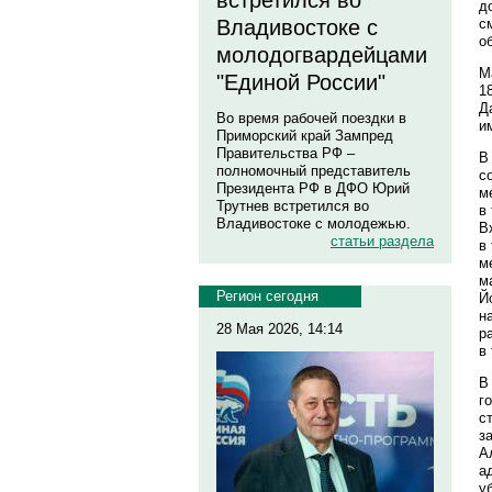
встретился во
д
с
Владивостоке с
о
молодогвардейцами
М
"Единой России"
1
Д
Во время рабочей поездки в
и
Приморский край Зампред
Правительства РФ –
В
полномочный представитель
с
Президента РФ в ДФО Юрий
м
Трутнев встретился во
в
Владивостоке с молодежью.
В
статьи раздела
в
м
м
Регион сегодня
Й
н
28 Мая 2026, 14:14
р
в
В
г
с
з
А
а
у