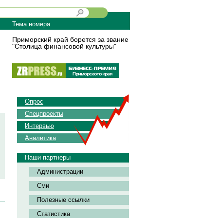
Тема номера
Приморский край борется за звание
"Столица финансовой культуры"
Опрос
Спецпроекты
Интервью
Аналитика
Наши партнеры
Администрации
Сми
Полезные ссылки
Статистика