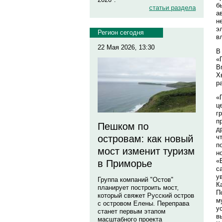
б
статьи раздела
а
н
э
Регион сегодня
в
22 Мая 2026, 13:30
В
«
В
Х
р
«
ц
г
п
Пешком по
д
ч
островам: как новый
п
мост изменит туризм
н
«
в Приморье
с
у
Группа компаний "Остов"
К
планирует построить мост,
П
который свяжет Русский остров
м
с островом Елены. Переправа
у
станет первым этапом
в
масштабного проекта