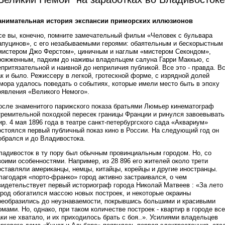
анимательная история экспансии приморских иллюзионов
се вы, конечно, помните замечательный фильм «Человек с бульвара
апуцинов», с его незабываемыми героями: обаятельным и бескорыстным
мистером Джо Ферстом», циничным и наглым «мистером Секондом»,
рожженным, падким до наживы владельцем салуна Гарри Маккью, с
епритязательной и наивной до неприличия публикой. Все это - правда. В
ак и было. Режиссеру в легкой, гротескной форме, с изрядной долей
мора удалось поведать о событиях, которые имели место быть в эпоху
оявления «Великого Немого».
осле знаменитого парижского показа братьями Люмьер кинематограф
тремительной походкой пересек границы Франции и ринулся завоевывать
ир. 4 мая 1896 года в театре санкт-петербургского сада «Аквариум»
остоялся первый публичный показ кино в России. На следующий год он
обрался и до Владивостока.
ладивосток в ту пору был обычным провинциальным городом. Но, со
воими особенностями. Например, из 28 896 его жителей около трети
оставляли американцы, немцы, китайцы, корейцы и другие иностранцы.
лагодаря «порто-франко» город активно застраивался, о чем
видетельствует первый историограф города Николай Матвеев : «За лето
ород обогатился массою новых построек, и некоторые окраины
реобразились до неузнаваемости, покрывшись большими и красивыми
омами. Но, однако, при таком количестве построек - квартир в городе все
аки не хватало, и их приходилось брать с боя..». Усилиями владельцев