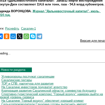
осье «Дальневосточного капитала»: Запасы нефти месторождения
ркутун-Даги составляют 114,6 млн тонн, газа - 54,6 млрд кубометров.
адежда ВОРОНЦОВА.
Журнал "Дальневосточный капитал", июль,
014 год.
еги:
Роснефть
Сахалин-1
Версия для печа
ading...
Новости раздела
Углеводороды послужат сахалинцам
Сахалинские гектары
ТОР и СПВ: партитура для развития
На Сахалине инвесторов подхватит агентство
Корпорация развития Сахалинской области: соинвестор будущего
Спортивно-туристический комплекс "Горный воздух" намерен выйти на
ировой уровень сервиса
На Сахалине "Горный воздух" обеспечит хороший климат
Сельхозпроизводители Сахалина готовы вытеснить импорт