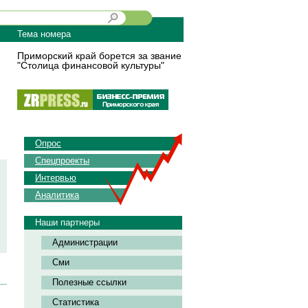
Тема номера
Приморский край борется за звание
"Столица финансовой культуры"
Опрос
Спецпроекты
Интервью
Аналитика
Наши партнеры
Администрации
Сми
Полезные ссылки
Статистика