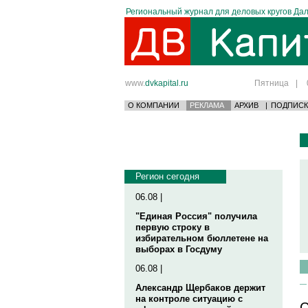
Региональный журнал для деловых кругов Дал
www.
dvkapital.ru
Пятница
|
О КОМПАНИИ
РЕКЛАМА
АРХИВ
|
ПОДПИСК
Регион сегодня
06.08 |
"Единая Россия" получила
первую строку в
избирательном бюллетене на
выборах в Госдуму
06.08 |
Александр Щербаков держит
на контроле ситуацию с
С