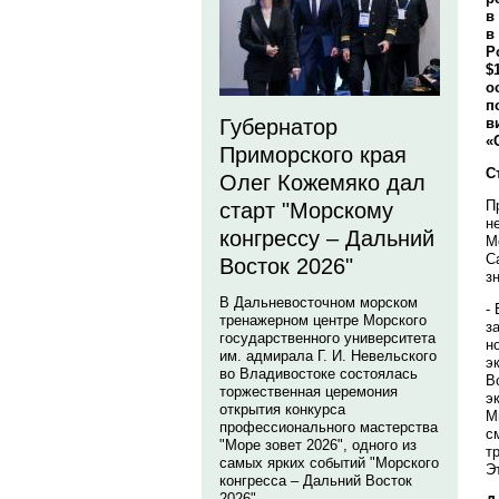
в
в
Р
$
о
п
в
Губернатор
«
Приморского края
С
Олег Кожемяко дал
П
старт "Морскому
н
конгрессу – Дальний
М
С
Восток 2026"
з
В Дальневосточном морском
-
тренажерном центре Морского
з
государственного университета
н
им. адмирала Г. И. Невельского
э
во Владивостоке состоялась
В
торжественная церемония
э
открытия конкурса
М
профессионального мастерства
с
"Море зовет 2026", одного из
т
самых ярких событий "Морского
Э
конгресса – Дальний Восток
2026".