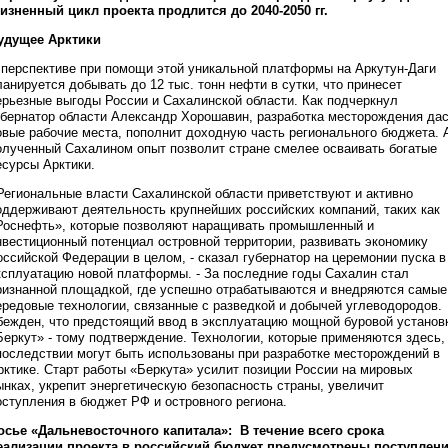
изненный цикл проекта продлится до 2040-2050 гг.
удущее Арктики
 перспективе при помощи этой уникальной платформы на Аркутун-Даги
ланируется добывать до 12 тыс. тонн нефти в сутки, что принесет
ерьезные выгоды России и Сахалинской области. Как подчеркнул
убернатор области Александр Хорошавин, разработка месторождения да
овые рабочие места, пополнит доходную часть регионального бюджета. 
олученный Сахалином опыт позволит стране смелее осваивать богатые
есурсы Арктики.
 Региональные власти Сахалинской области приветствуют и активно
оддерживают деятельность крупнейших российских компаний, таких как
Роснефть», которые позволяют наращивать промышленный и
нвестиционный потенциал островной территории, развивать экономику
оссийской Федерации в целом, - сказал губернатор на церемонии пуска в
ксплуатацию новой платформы. - За последние годы Сахалин стал
ризнанной площадкой, где успешно отрабатываются и внедряются самые
ередовые технологии, связанные с разведкой и добычей углеводородов.
бежден, что предстоящий ввод в эксплуатацию мощной буровой установ
Беркут» - тому подтверждение. Технологии, которые применяются здесь,
последствии могут быть использованы при разработке месторождений в
рктике. Старт работы «Беркута» усилит позиции России на мировых
ынках, укрепит энергетическую безопасность страны, увеличит
оступления в бюджет РФ и островного региона.
осье «Дальневосточного капитала»: В течение всего срока
еализации проекта в российский бюджет предусмотрены поступлен