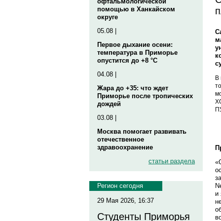
офтальмологической
п
помощью в Ханкайском
округе
05.08 |
С
м
Первое дыхание осени:
у
температура в Приморье
к
опустится до +8 °C
с
04.08 |
В
т
Жара до +35: что ждет
м
Приморье после тропических
Х
дождей
П
03.08 |
Москва помогает развивать
отечественное
здравоохранение
П
статьи раздела
«
о
з
N
Регион сегодня
и
29 Мая 2026, 16:37
н
о
Студенты Приморья
в