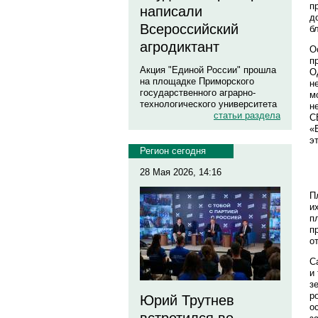
п
написали
д
Всероссийский
б
агродиктант
О
п
Акция "Единой России" прошла
О
на площадке Приморского
н
государственного аграрно-
м
технологического университета
н
статьи раздела
С
«
э
Регион сегодня
28 Мая 2026, 14:16
П
и
п
п
о
С
и
з
р
Юрий Трутнев
о