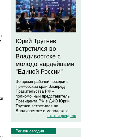
ст
Юрий Трутнев
А
встретился во
Владивостоке с
молодогвардейцами
"Единой России"
Во время рабочей поездки в
Приморский край Зампред
Правительства РФ –
полномочный представитель
ки
Президента РФ в ДФО Юрий
Трутнев встретился во
Владивостоке с молодежью.
статьи раздела
Регион сегодня
ия