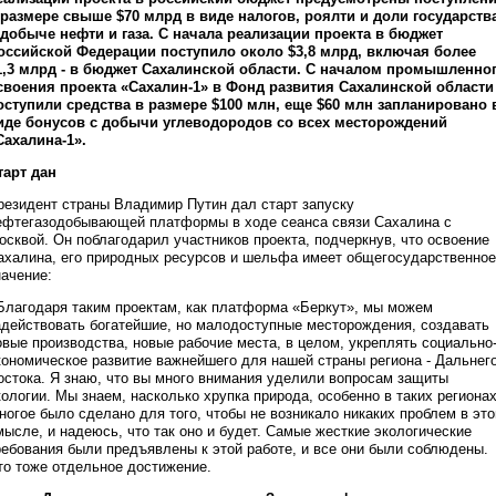
 размере свыше $70 млрд в виде налогов, роялти и доли государств
 добыче нефти и газа. С начала реализации проекта в бюджет
оссийской Федерации поступило около $3,8 млрд, включая более
1,3 млрд - в бюджет Сахалинской области. С началом промышленно
своения проекта «Сахалин-1» в Фонд развития Сахалинской области
оступили средства в размере $100 млн, еще $60 млн запланировано 
иде бонусов с добычи углеводородов со всех месторождений
Сахалина-1».
тарт
дан
резидент страны Владимир Путин дал старт запуску
ефтегазодобывающей платформы в ходе сеанса связи Сахалина с
осквой. Он поблагодарил участников проекта, подчеркнув, что освоение
ахалина, его природных ресурсов и шельфа имеет общегосударственное
начение:
 Благодаря таким проектам, как платформа «Беркут», мы можем
адействовать богатейшие, но малодоступные месторождения, создавать
овые производства, новые рабочие места, в целом, укреплять социально
кономическое развитие важнейшего для нашей страны региона - Дальнег
остока. Я знаю, что вы много внимания уделили вопросам защиты
кологии. Мы знаем, насколько хрупка природа, особенно в таких регионах
ногое было сделано для того, чтобы не возникало никаких проблем в эт
мысле, и надеюсь, что так оно и будет. Самые жесткие экологические
ребования были предъявлены к этой работе, и все они были соблюдены.
то тоже отдельное достижение.