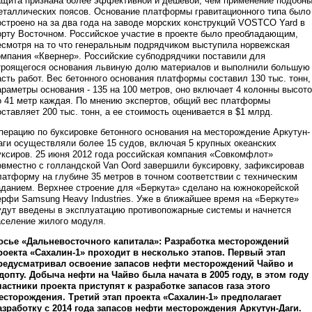
ащита признана более эффективной и дешевой, чем применение подобн
еталлических поясов. Основание платформы гравитационного типа было
остроено на за два года на заводе морских конструкций VOSTCO Yard в
орту Восточном. Российское участие в проекте было преобладающим,
есмотря на то что генеральным подрядчиком выступила норвежская
омпания «Квернер». Российские субподрядчики поставили для
троящегося основания львиную долю материалов и выполнили большую
асть работ. Вес бетонного основания платформы составил 130 тыс. тонн,
араметры основания - 135 на 100 метров, оно включает 4 колонны высот
о 41 метр каждая. По мнению экспертов, общий вес платформы
оставляет 200 тыс. тонн, а ее стоимость оценивается в $1 млрд.
перацию по буксировке бетонного основания на месторождение Аркутун-
аги осуществляли более 15 судов, включая 5 крупных океанских
уксиров. 25 июня 2012 года российская компания «Совкомфлот»
овместно с голландской Van Oord завершили буксировку, зафиксировав
латформу на глубине 35 метров в точном соответствии с техническим
аданием. Верхнее строение для «Беркута» сделано на южнокорейской
ерфи Samsung Heavy Industries. Уже в ближайшее время на «Беркуте»
удут введены в эксплуатацию противопожарные системы и начнется
аселение жилого модуля.
осье «Дальневосточного капитала»: Разработка месторождений
роекта «Сахалин-1» проходит в несколько этапов. Первый этап
редусматривал освоение запасов нефти месторождений Чайво и
допту. Добыча нефти на Чайво была начата в 2005 году, в этом году
частники проекта приступят к разработке запасов газа этого
есторождения. Третий этап проекта «Сахалин-1» предполагает
азработку с 2014 года запасов нефти месторождения Аркутун-Даги.