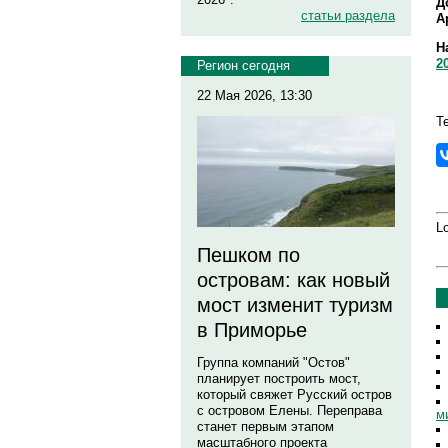
Д
статьи раздела
А
Н
2
Регион сегодня
22 Мая 2026, 13:30
Т
Lo
Пешком по
островам: как новый
мост изменит туризм
в Приморье
Группа компаний "Остов"
планирует построить мост,
который свяжет Русский остров
с островом Елены. Переправа
м
станет первым этапом
масштабного проекта