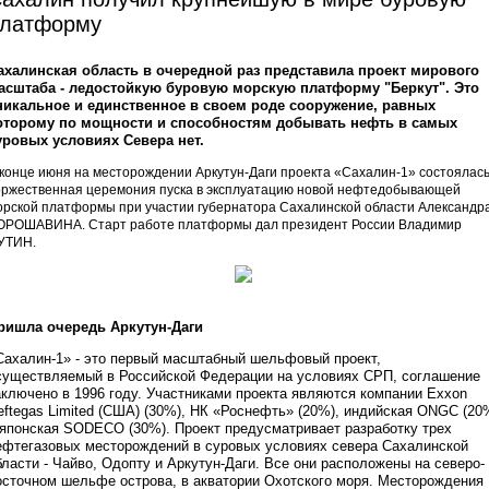
латформу
ахалинская область в очередной раз представила проект мирового
асштаба - ледостойкую буровую морскую платформу "Беркут". Это
никальное и единственное в своем роде сооружение, равных
оторому по мощности и способностям добывать нефть в самых
уровых условиях Севера нет.
 конце июня на месторождении Аркутун-Даги проекта «Сахалин-1» состоялас
оржественная церемония пуска в эксплуатацию новой нефтедобывающей
орской платформы при участии губернатора Сахалинской области Александр
ОРОШАВИНА. Старт работе платформы дал президент России Владимир
УТИН.
ришла очередь Аркутун-Даги
Сахалин-1» - это первый масштабный шельфовый проект,
существляемый в Российской Федерации на условиях СРП, соглашение
аключено в 1996 году. Участниками проекта являются компании Exxon
eftegas Limited (США) (30%), НК «Роснефть» (20%), индийская ONGC (20
 японская SODECO (30%). Проект предусматривает разработку трех
ефтегазовых месторождений в суровых условиях севера Сахалинской
бласти - Чайво, Одопту и Аркутун-Даги. Все они расположены на северо-
осточном шельфе острова, в акватории Охотского моря. Месторождения