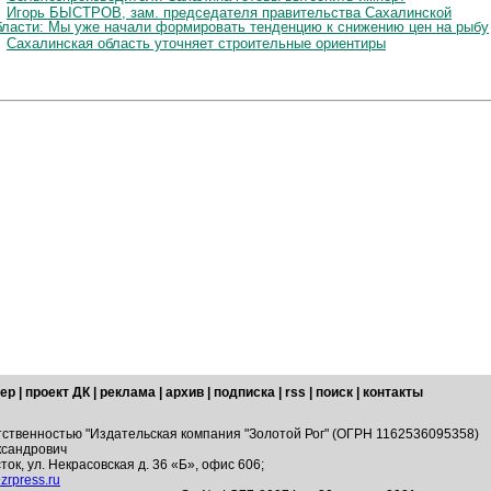
Игорь БЫСТРОВ, зам. председателя правительства Сахалинской
бласти: Мы уже начали формировать тенденцию к снижению цен на рыбу
Сахалинская область уточняет строительные ориентиры
ер
|
проект ДК
|
реклама
|
архив
|
подписка
|
rss
|
поиск
|
контакты
тственностью "Издательская компания "Золотой Рог" (ОГРН 1162536095358)
ксандрович
ток, ул. Некрасовская д. 36 «Б», офис 606;
zrpress.ru