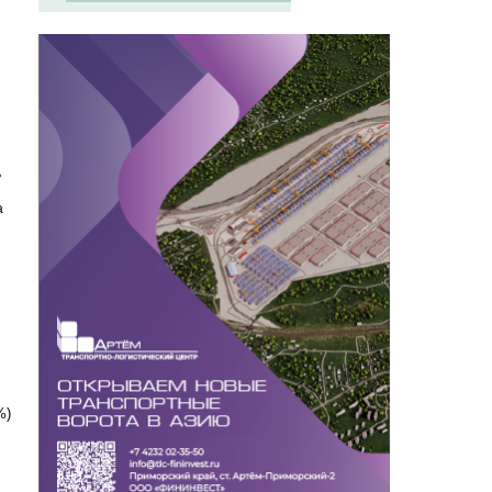
ь
а
%)