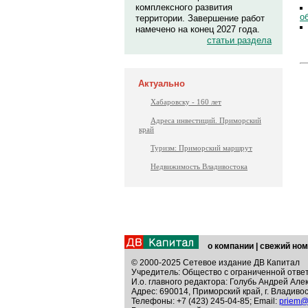
комплексного развития
о
территории. Завершение работ
намечено на конец 2027 года.
статьи раздела
Актуально
Хабаровску - 160 лет
Адреса инвестиций. Приморский
край
Туризм: Приморский маршрут
Недвижимость Владивостока
о компании
|
свежий ном
© 2000-2025 Сетевое издание ДВ Капитал
Учредитель: Общество с ограниченной отве
И.о. главного редактора: Голубь Андрей Але
Адрес: 690014, Приморский край, г. Владивос
Телефоны: +7 (423) 245-04-85; Email:
priem@