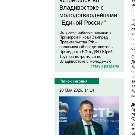
встретился во
з
м
Владивостоке с
п
молодогвардейцами
п
н
"Единой России"
к
с
Во время рабочей поездки в
ч
Приморский край Зампред
п
Правительства РФ –
п
полномочный представитель
с
Президента РФ в ДФО Юрий
Трутнев встретился во
О
Владивостоке с молодежью.
Д
статьи раздела
б
с
п
з
Регион сегодня
в
28 Мая 2026, 14:14
б
з
Д
п
п
О
у
м
р