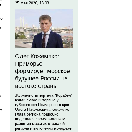
25 Мая 2026, 13:03
а
го
в
Олег Кожемяко:
Приморье
формирует морское
будущее России на
востоке страны
-
Журналисты портала "Корабел"
о
взяли емкое интервью у
губернатора Приморского края
.
Олега Николаевича Кожемяко
ом
Глава региона подробно
поделился своим видением
развития морских отраслей
региона и включении молодежи