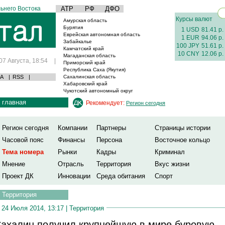
ьнего Востока
АТР
РФ
ДФО
Курсы валют
Амурская область
Бурятия
1 USD
81.41 р.
Еврейская автономная область
1 EUR
94.06 р.
Забайкалье
100 JPY
51.61 р.
Камчатский край
10 CNY
12.06 р.
Магаданская область
07 Августа, 18:54
|
Приморский край
Республика Саха (Якутия)
А
|
RSS
|
Сахалинская область
Хабаровский край
Чукотский автономный округ
главная
Рекомендует:
Регион сегодня
Регион сегодня
Компании
Партнеры
Страницы истории
Часовой пояс
Финансы
Персона
Восточное кольцо
Тема номера
Рынки
Кадры
Криминал
Мнение
Отрасль
Территория
Вкус жизни
Проект ДК
Инновации
Среда обитания
Спорт
Территория
24 Июля 2014, 13:17 |
Территория
ахалин получил крупнейшую в мире буровую