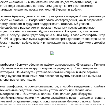
роекта «Сахалин-1» были открыты несколько десятилетий назад, но
олгие годы оставались нетронутыми, доступ к ним стал возможен
лагодаря появлению новых технологий бурения и добычи.
своение Аркутун-Дагинского месторождения - очередной этап реализаци
роекта «Сахалин-1». Разработка этого месторождения, как и разработка
допту, позволит в будущем поддерживать стабильный уровень
ефтедобычи в рамках этого проекта, поскольку производственные
ощности Чайво постепенно будут снижаться. Ожидается, что первая
ефть с Аркутун-Даги будет получена в 2014 году. Глава «Роснефти» Иго
ЕЧИН на церемонии пуска буровой платформы доложил главе страны, ч
Беркут» начнет добычу нефти в промышленных масштабах уже в декабр
того года.
латформа «Беркут» обеспечит работу одновременно 45 скважин. Причем
х бурение можно вести круглогодично в радиусе до 7 километров от
латформы. На «Беркуте» установлен самый мощный в мире верхний
ривод бурового механизма, что позволяет бурить скважины с сильным
тклонением от вертикали.
ама платформа, по оценке специалистов, способна выдержать стихийны
 техногенные бедствия, сохранить устойчивость при 9-балльном
емлетрясении и 18-метровых волнах. Специально для «Беркута»
оссийскими инженерами и учеными разработана новая технология защит
снований от давления льда, с использованием бетонного пояса. Такая