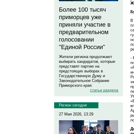
Ж
Более 100 тысяч
Б
приморцев уже
В
приняли участие в
п
с
предварительном
г
голосовании
н
п
"Единой России"
р
Жители региона продолжают
-
выбирать кандидатов, которые
п
представят партию на
«
предстоящих выборах в
и
Государственную Думу и
Р
Законодательное Собрание
э
Приморского края.
п
статьи раздела
п
У
«
Регион сегодня
в
А
27 Мая 2026, 13:29
р
п
Д
р