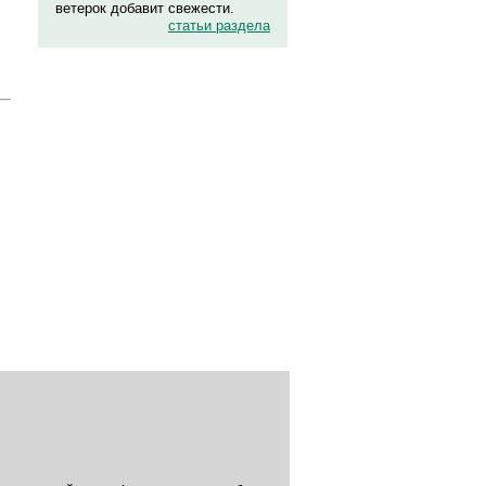
ветерок добавит свежести.
статьи раздела