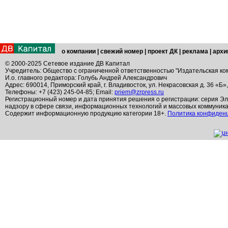
о компании
|
свежий номер
|
проект ДК
|
реклама
|
архи
© 2000-2025 Сетевое издание ДВ Капитал
Учредитель: Общество с ограниченной ответственностью "Издательская ко
И.о. главного редактора: Голубь Андрей Александрович
Адрес: 690014, Приморский край, г. Владивосток, ул. Некрасовская д. 36 «Б»
Телефоны: +7 (423) 245-04-85; Email:
priem@zrpress.ru
Регистрационный номер и дата принятия решения о регистрации: серия Эл
надзору в сфере связи, информационных технологий и массовых коммуник
Содержит информационную продукцию категории 18+.
Политика конфиден