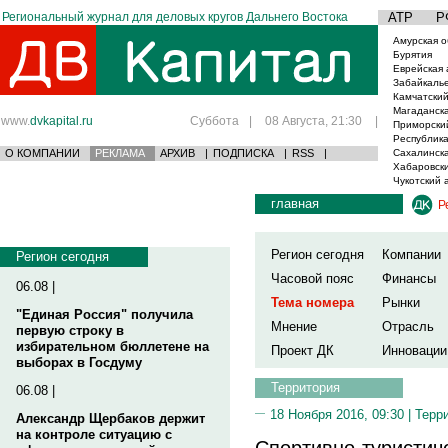
Региональный журнал для деловых кругов Дальнего Востока
АТР
Р
Амурская о
Бурятия
Еврейская 
Забайкаль
Камчатский
Магаданска
www.
dvkapital.ru
Суббота
|
08 Августа, 21:30
|
Приморски
Республика
О КОМПАНИИ
РЕКЛАМА
АРХИВ
|
ПОДПИСКА
|
RSS
|
Сахалинска
Хабаровски
Чукотский 
главная
Р
Регион сегодня
Компании
Регион сегодня
Часовой пояс
Финансы
06.08 |
Тема номера
Рынки
"Единая Россия" получила
Мнение
Отрасль
первую строку в
избирательном бюллетене на
Проект ДК
Инновации
выборах в Госдуму
Территория
06.08 |
18 Ноября 2016, 09:30 |
Терр
Александр Щербаков держит
на контроле ситуацию с
Спортивно-туристич