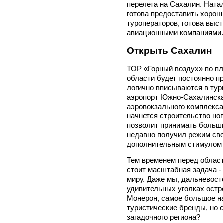
перелета на Сахалин. Натал
готова предоставить хорош
туроператоров, готова выс
авиационными компаниями.
Открыть Сахалин
ТОР «Горный воздух» по п
области будет постоянно п
логично вписываются в ту
аэропорт Южно-Сахалинска,
аэровокзального комплекса.
начнется строительство нов
позволит принимать больши
недавно получил режим сво
дополнительным стимулом 
Тем временем перед облас
стоит масштабная задача -
миру. Даже мы, дальневост
удивительных уголках остро
Монерон, самое большое на
туристические бренды, но 
загадочного региона?