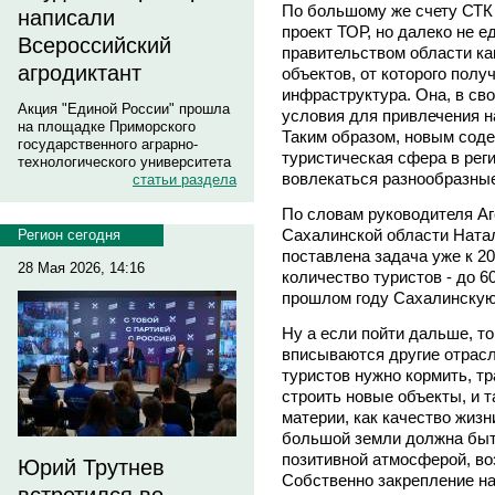
По большому же счету СТК 
написали
проект ТОР, но далеко не 
Всероссийский
правительством области ка
агродиктант
объектов, от которого пол
инфраструктура. Она, в св
Акция "Единой России" прошла
условия для привлечения н
на площадке Приморского
Таким образом, новым сод
государственного аграрно-
туристическая сфера в рег
технологического университета
вовлекаться разнообразны
статьи раздела
По словам руководителя Аг
Сахалинской области Нат
Регион сегодня
поставлена задача уже к 20
28 Мая 2026, 14:16
количество туристов - до 60
прошлом году Сахалинскую
Ну а если пойти дальше, т
вписываются другие отрасл
туристов нужно кормить, тр
строить новые объекты, и т
материи, как качество жизн
большой земли должна быт
позитивной атмосферой, в
Юрий Трутнев
Собственно закрепление на