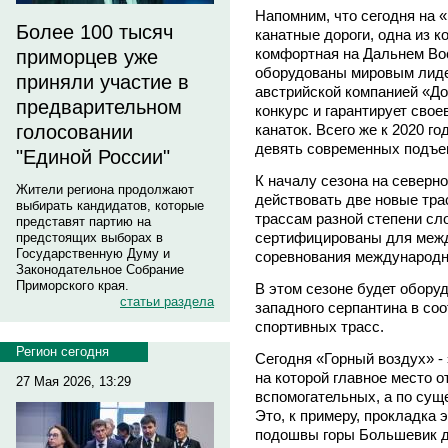
Напомним, что сегодня на 
Более 100 тысяч
канатные дороги, одна из к
комфортная на Дальнем Во
приморцев уже
оборудованы мировым лиде
приняли участие в
австрийской компанией «До
предварительном
конкурс и гарантирует сво
голосовании
канаток. Всего же к 2020 г
девять современных подъе
"Единой России"
К началу сезона на северн
Жители региона продолжают
действовать две новые тр
выбирать кандидатов, которые
трассам разной степени сл
представят партию на
сертифицированы для межд
предстоящих выборах в
Государственную Думу и
соревнования международн
Законодательное Собрание
Приморского края.
В этом сезоне будет обору
статьи раздела
западного серпантина в со
спортивных трасс.
Регион сегодня
Сегодня «Горный воздух» -
на которой главное место 
27 Мая 2026, 13:29
вспомогательных, а по сущ
Это, к примеру, прокладка
подошвы горы Большевик д