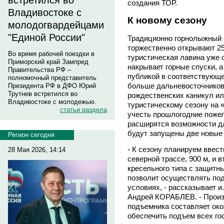
встретился во
создания ТОР.
Владивостоке с
К новому сезону
молодогвардейцами
"Единой России"
Традиционно горнолыжный 
торжественно открывают 25
Во время рабочей поездки в
туристическая лавина уже 
Приморский край Зампред
накрывает горные спуски, 
Правительства РФ –
публикой в соответствующе
полномочный представитель
больше дальневосточников
Президента РФ в ДФО Юрий
Трутнев встретился во
рождественских каникул ил
Владивостоке с молодежью.
туристическому сезону на 
статьи раздела
учесть прошлогодние пожел
расширятся возможности дл
будут запущены две новые 
Регион сегодня
- К сезону планируем ввест
28 Мая 2026, 14:14
северной трассе, 900 м, и в
кресельного типа с защитн
позволит осуществлять по
условиях, - рассказывает и
Андрей КОРАБЛЕВ. - Произ
подъемника составляет окол
обеспечить подъем всех го