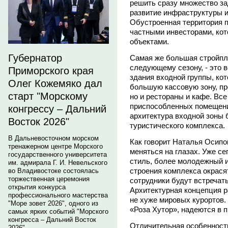
решить сразу множество за
развитие инфраструктуры и
Обустроенная территория п
частными инвесторами, кот
объектами.
Губернатор
Самая же большая стройпл
следующему сезону, - это 
Приморского края
здания входной группы, кот
Олег Кожемяко дал
большую кассовую зону, пр
старт "Морскому
но и рестораны и кафе. Все
приспособленных помещения
конгрессу – Дальний
архитектура входной зоны 
Восток 2026"
туристического комплекса.
В Дальневосточном морском
Как говорит Наталья Осипо
тренажерном центре Морского
меняться на глазах. Уже с
государственного университета
стиль, более молодежный и
им. адмирала Г. И. Невельского
строения комплекса окрасят
во Владивостоке состоялась
торжественная церемония
сотрудники будут встречат
открытия конкурса
Архитектурная концепция р
профессионального мастерства
не хуже мировых курортов. 
"Море зовет 2026", одного из
«Роза Хутор», надеются в 
самых ярких событий "Морского
конгресса – Дальний Восток
Отличительная особенность
2026".