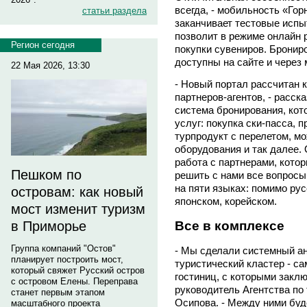
всегда, - мобильность «Гор
статьи раздела
заканчивает тестовые испы
позволит в режиме онлайн 
Регион сегодня
покупки сувениров. Бронир
доступны на сайте и через
22 Мая 2026, 13:30
- Новый портал рассчитан к
партнеров-агентов, - расск
система бронирования, кот
услуг: покупка ски-пасса, 
турпродукт с перелетом, мо
оборудования и так далее. 
работа с партнерами, кото
Пешком по
решить с нами все вопросы
на пяти языках: помимо рус
островам: как новый
японском, корейском.
мост изменит туризм
в Приморье
Все в комплексе
Группа компаний "Остов"
- Мы сделали системный а
планирует построить мост,
туристический кластер - с
который свяжет Русский остров
гостиниц, с которыми заклю
с островом Елены. Переправа
руководитель Агентства по
станет первым этапом
Осипова. - Между ними буд
масштабного проекта