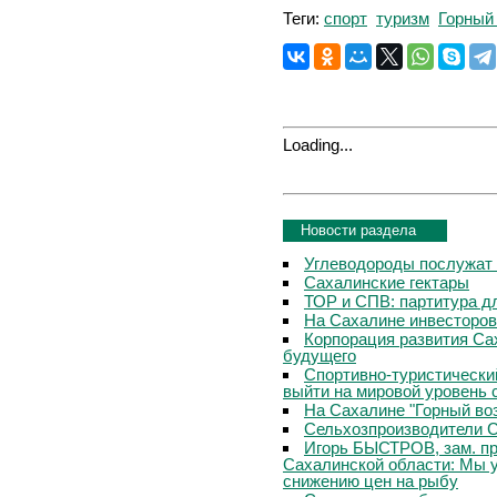
Теги:
спорт
туризм
Горный
Loading...
Новости раздела
Углеводороды послужат
Сахалинские гектары
ТОР и СПВ: партитура д
На Сахалине инвесторов
Корпорация развития Са
будущего
Спортивно-туристически
выйти на мировой уровень 
На Сахалине "Горный во
Сельхозпроизводители С
Игорь БЫСТРОВ, зам. пр
Сахалинской области: Мы 
снижению цен на рыбу