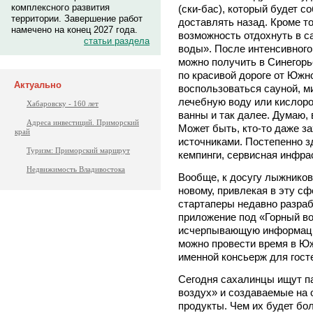
комплексного развития
(ски-бас), который будет со
территории. Завершение работ
доставлять назад. Кроме т
намечено на конец 2027 года.
возможность отдохнуть в 
статьи раздела
воды». После интенсивного 
можно получить в Синегорь
по красивой дороге от Южн
Актуально
воспользоваться сауной, м
лечебную воду или кислоро
Хабаровску - 160 лет
ванны и так далее. Думаю, 
Адреса инвестиций. Приморский
Может быть, кто-то даже з
край
источниками. Постепенно з
Туризм: Приморский маршрут
кемпинги, сервисная инфра
Недвижимость Владивостока
Вообще, к досугу лыжников
новому, привлекая в эту сф
стартаперы недавно разра
приложение под «Горный во
исчерпывающую информацию
можно провести время в Юж
именной консьерж для гост
Сегодня сахалинцы ищут па
воздух» и создаваемые на 
продукты. Чем их будет бо