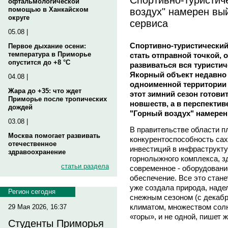
офтальмологической
воздух" намерен вы
помощью в Ханкайском
округе
сервиса
05.08 |
Спортивно-туристический
Первое дыхание осени:
температура в Приморье
стать отправной точкой, 
опустится до +8 °C
развиваться вся туристич
Якорный объект недавно
04.08 |
одноименной территории 
Жара до +35: что ждет
этот зимний сезон готови
Приморье после тропических
новшеств, а в перспекти
дождей
"Горный воздух" намерен
03.08 |
В правительстве области п
Москва помогает развивать
конкурентоспособность сах
отечественное
инвестиций в инфраструкту
здравоохранение
горнолыжного комплекса, з
статьи раздела
современное - оборудовани
обеспечение. Все это стане
уже создала природа, над
Регион сегодня
снежным сезоном (с декабр
климатом, множеством сол
29 Мая 2026, 16:37
«горы», и не одной, пишет 
Студенты Приморья