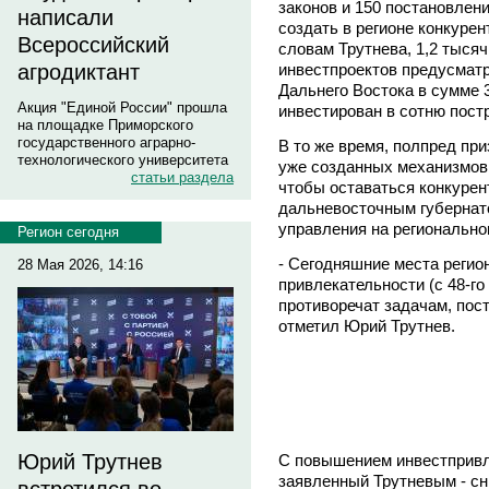
законов и 150 постановлен
написали
создать в регионе конкуре
Всероссийский
словам Трутнева, 1,2 тыся
агродиктант
инвестпроектов предусматр
Дальнего Востока в сумме 3
Акция "Единой России" прошла
инвестирован в сотню пост
на площадке Приморского
государственного аграрно-
В то же время, полпред пр
технологического университета
уже созданных механизмов 
статьи раздела
чтобы оставаться конкуре
дальневосточным губернат
управления на регионально
Регион сегодня
- Сегодняшние места регио
28 Мая 2026, 14:16
привлекательности (с 48-го 
противоречат задачам, пос
отметил Юрий Трутнев.
Юрий Трутнев
С повышением инвестпривле
заявленный Трутневым - сн