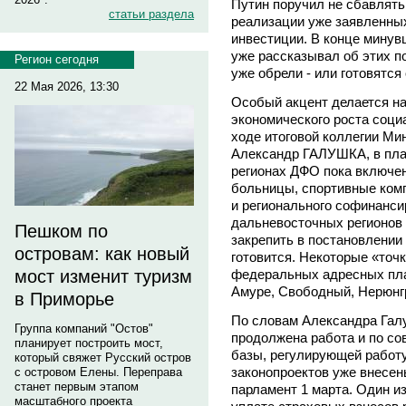
Путин поручил не сбавлять
статьи раздела
реализации уже заявленны
инвестиции. В конце минув
уже рассказывал об этих по
Регион сегодня
уже обрели - или готовятся
22 Мая 2026, 13:30
Особый акцент делается на
экономического роста соци
ходе итоговой коллегии Ми
Александр ГАЛУШКА, в пла
регионах ДФО пока включен
больницы, спортивные комп
и регионального софинанс
дальневосточных регионов с
Пешком по
закрепить в постановлении
островам: как новый
готовится. Некоторые «точ
федеральных адресных план
мост изменит туризм
Амуре, Свободный, Нерюнгр
в Приморье
По словам Александра Гал
Группа компаний "Остов"
продолжена работа и по с
планирует построить мост,
базы, регулирующей работу
который свяжет Русский остров
законопроектов уже внесе
с островом Елены. Переправа
станет первым этапом
парламент 1 марта. Один из
масштабного проекта