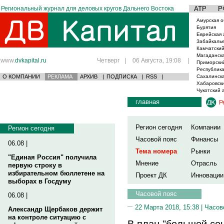
Региональный журнал для деловых кругов Дальнего Востока
АТР
Р
Амурская о
Бурятия
Еврейская 
Забайкаль
Камчатский
Магаданска
www.
dvkapital.ru
Четверг
|
06 Августа, 19:08
|
Приморски
Республика
О КОМПАНИИ
РЕКЛАМА
АРХИВ
|
ПОДПИСКА
|
RSS
|
Сахалинска
Хабаровски
Чукотский 
главная
Р
Регион сегодня
Компании
Регион сегодня
Часовой пояс
Финансы
06.08 |
Тема номера
Рынки
"Единая Россия" получила
Мнение
Отрасль
первую строку в
избирательном бюллетене на
Проект ДК
Инновации
выборах в Госдуму
Часовой пояс
06.08 |
22 Марта 2018, 15:38 |
Часов
Александр Щербаков держит
на контроле ситуацию с
В план "большой со