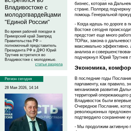
встретился во
бизнес, которая на Дальне
Владивостоке с
стране. Полпред подчеркнул
молодогвардейцами
помощь Генеральной проку
"Единой России"
- Когда идешь по дороге в 
Востоке сегодня происходи
Во время рабочей поездки в
предстоит еще много работ
Приморский край Зампред
ТОРах, закона о дальневос
Правительства РФ –
полномочный представитель
максимально эффективно. 
Президента РФ в ДФО Юрий
анализа и совершенствовани
Трутнев встретился во
подчеркнул Юрий Трутнев п
Владивостоке с молодежью.
статьи раздела
Экономика, комфорт
В последние годы Послани
Регион сегодня
парламенту, как правило, 
28 Мая 2026, 14:14
механизмов развития Дальн
территорий опережающего р
Владивосток были впервые
Очередное Послание, котор
революционных предложений
подтвердило сохранение ку
- Мы продолжим активную п