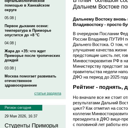
офтальмологической
Дальнем Востоке по
помощью в Ханкайском
округе
05.08 |
Дальнему Востоку вновь 
Владивостоку - просто б
Первое дыхание осени:
температура в Приморье
В очередном Послании Фед
опустится до +8 °C
России Владимир ПУТИН по
04.08 |
Дальнего Востока. О том, ч
улучшение качества жизни 
Жара до +35: что ждет
предстоящие шесть лет, гов
Приморье после тропических
дождей
Минвостокразвития РФ в на
Министерству предстоит з
03.08 |
правительства недели напо
Москва помогает развивать
ДФО на период до 2025 год
отечественное
здравоохранение
Рейтинг - поднять, 
статьи раздела
Но вначале все же стоит от
результатами Дальний Вост
Регион сегодня
цикл? Как отметил на сост
коллегии Минвостокразвит
29 Мая 2026, 16:37
президента в ДФО вице-пр
с половиной лет работы ег
Студенты Приморья