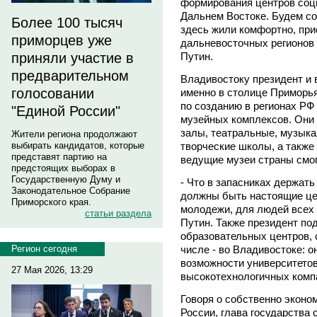
формирования центров соци
Дальнем Востоке. Будем со
Более 100 тысяч
здесь жили комфортно, при
приморцев уже
дальневосточных регионов 
приняли участие в
Путин.
предварительном
Владивостоку президент и 
голосовании
именно в столице Приморь
по созданию в регионах РФ
"Единой России"
музейных комплексов. Они 
залы, театральные, музыка
Жители региона продолжают
выбирать кандидатов, которые
творческие школы, а также
представят партию на
ведущие музеи страны смог
предстоящих выборах в
Государственную Думу и
- Что в запасниках держат
Законодательное Собрание
должны быть настоящие це
Приморского края.
молодежи, для людей всех 
статьи раздела
Путин. Также президент по
образовательных центров, 
Регион сегодня
числе - во Владивостоке: о
возможности университетов
27 Мая 2026, 13:29
высокотехнологичных комп
Говоря о собственно эконо
России, глава государства с