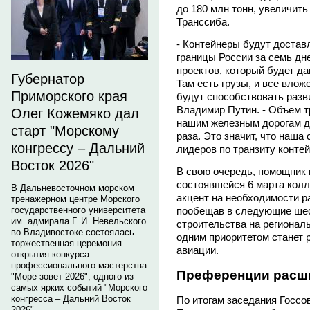
до 180 млн тонн, увеличит
Транссиба.
- Контейнеры будут достав
границы России за семь дн
проектов, который будет д
Губернатор
Там есть грузы, и все влож
Приморского края
будут способствовать разви
Владимир Путин. - Объем т
Олег Кожемяко дал
нашим железным дорогам д
старт "Морскому
раза. Это значит, что наша
конгрессу – Дальний
лидеров по транзиту конте
Восток 2026"
В свою очередь, помощник
состоявшейся 6 марта кол
В Дальневосточном морском
акцент на необходимости р
тренажерном центре Морского
государственного университета
пообещав в следующие шес
им. адмирала Г. И. Невельского
строительства на регионал
во Владивостоке состоялась
одним приоритетом станет 
торжественная церемония
авиации.
открытия конкурса
профессионального мастерства
Преференции расш
"Море зовет 2026", одного из
самых ярких событий "Морского
конгресса – Дальний Восток
По итогам заседания Госсо
2026".