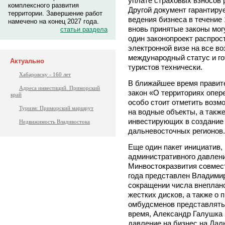
уплате страховых взносов 
комплексного развития
Другой документ гарантиру
территории. Завершение работ
ведения бизнеса в течение 
намечено на конец 2027 года.
вновь принятые законы мог
статьи раздела
один законопроект распрос
электронной визе на все 
международный статус и го
Актуально
туристов технически.
Хабаровску - 160 лет
В ближайшее время правите
Адреса инвестиций. Приморский
закон «О территориях опер
край
особо стоит отметить воз
Туризм: Приморский маршрут
на водные объекты, а такж
инвестирующих в создание
Недвижимость Владивостока
дальневосточных регионов.
Еще один пакет инициатив,
административного давлени
Минвостокразвития совмест
года представлен Владимиру
сокращении числа внеплано
жестких дисков, а также о 
омбудсменов представлять 
время, Александр Галушка 
давление на бизнес на Дал