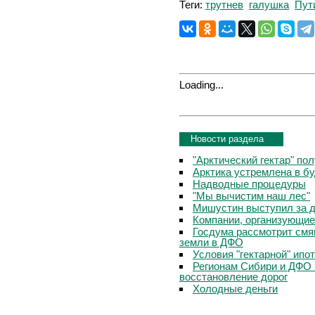
Теги:
трутнев
галушка
Пут
Loading...
Новости раздела
"Арктический гектар" по
Арктика устремлена в б
Надводные процедуры
"Мы вычистим наш лес"
Мишустин выступил за д
Компании, организующие
Госдума рассмотрит смя
земли в ДФО
Условия "гектарной" ипо
Регионам Сибири и ДФО 
восстановление дорог
Холодные деньги