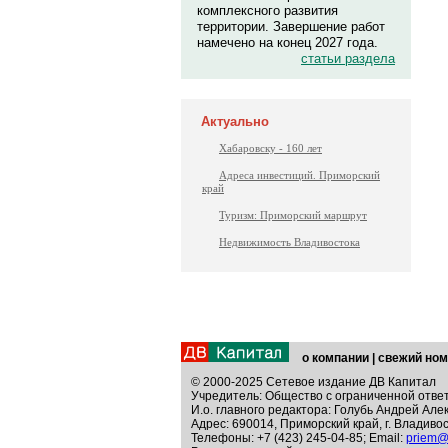
комплексного развития
территории. Завершение работ
намечено на конец 2027 года.
статьи раздела
Актуально
Хабаровску - 160 лет
Адреса инвестиций. Приморский
край
Туризм: Приморский маршрут
Недвижимость Владивостока
о компании
|
свежий ном
© 2000-2025 Сетевое издание ДВ Капитал
Учредитель: Общество с ограниченной отве
И.о. главного редактора: Голубь Андрей Але
Адрес: 690014, Приморский край, г. Владивос
Телефоны: +7 (423) 245-04-85; Email:
priem@