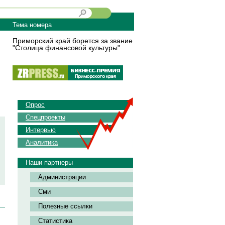
Тема номера
Приморский край борется за звание
"Столица финансовой культуры"
Опрос
Спецпроекты
Интервью
Аналитика
Наши партнеры
Администрации
Сми
Полезные ссылки
Статистика