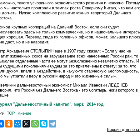
озможно, такого ускоренного экономического развития и ненужно. Потому
то мы настолько проиграли в темпах роста Северному Китаю, что нам ег
е догнать. Нужно комплексное развитие южных территорий Дальнего
остока.
риход крупных корпораций на Дальний Восток, если они будут
реследовать здесь не только коммерческие, но и национальные интересы
дея хорошая. Перевод сюда их головных офисов, может, большого плюс
 не даст, но и не навредит.
етр Аркадьевич СТОЛЫПИН еще в 1907 году сказал: «Если у нас не
ватит жизненных соков на зарубцевание всех нанесенных России ран, то
аиболее отдаленные части ее могут безболезненно незаметно отпасть. И
ы будущими поколениями будем за это привлечены к ответу: за то, что
али духом, впали в бездействие, в какую-то старческую беспомощность,
то мы утратили веру в русский народ и его жизненные силы».
 великий дальневосточный экономист Михаил Иванович ЛЕДЕНЕВ
оворил, что Россия без Дальнего Востока - это богатырь, ноги которого в
ешке.
урнал "Дальневосточный капитал", март, 2014 год.
еги:
ТОР
мнение
Версия для печа