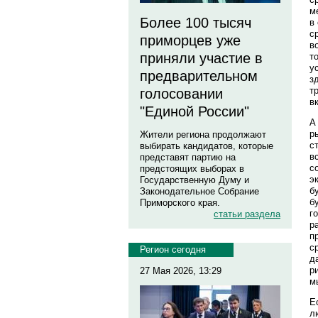
м
Более 100 тысяч
в
с
приморцев уже
в
приняли участие в
т
у
предварительном
з
т
голосовании
в
"Единой России"
А
р
Жители региона продолжают
с
выбирать кандидатов, которые
в
представят партию на
с
предстоящих выборах в
э
Государственную Думу и
б
Законодательное Собрание
б
Приморского края.
г
статьи раздела
р
п
с
Регион сегодня
д
р
27 Мая 2026, 13:29
м
Е
л