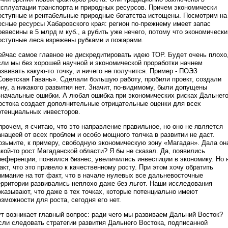
ксплуатации транспорта и природных ресурсов. Причем экономически
оступные и рентабельные природные богатства истощены. Посмотрим на
есные ресурсы Хабаровского края: регион по-прежнему имеет запас
ревесины в 5 млрд м куб., а рубить уже нечего, потому что экономически
оступные леса изрежены рубками и пожарами.
ейчас самое главное не дискредитировать идею ТОР. Будет очень плохо
сли мы без хорошей научной и экономической проработки начнем
азвивать какую-то точку, и ничего не получится. Пример - ПОЭЗ
Советская Гавань». Сделали большую работу, пробили проект, создали
ону, а никакого развития нет. Значит, по-видимому, были допущены
значальные ошибки. А любая ошибка при экономических рисках Дальнег
остока создает дополнительные отрицательные оценки для всех
отенциальных инвесторов.
прочем, я считаю, что это направление правильное, но оно не является
анацеей от всех проблем и особо мощного толчка в развитии не даст.
озьмите, к примеру, свободную экономическую зону «Магадан». Дала он
акой-то рост Магаданской области? Я бы не сказал. Да, появились
референции, появился бизнес, увеличились инвестиции в экономику. Но 
акт, что это привело к качественному росту. При этом хочу обратить
нимание на тот факт, что в начале нулевых все дальневосточные
ерритории развивались неплохо даже без льгот. Наши исследования
оказывают, что даже в тех точках, которые потенциально имеют
озможности для роста, сегодня его нет.
ут возникает главный вопрос: ради чего мы развиваем Дальний Восток?
сли следовать стратегии развития Дальнего Востока, подписанной