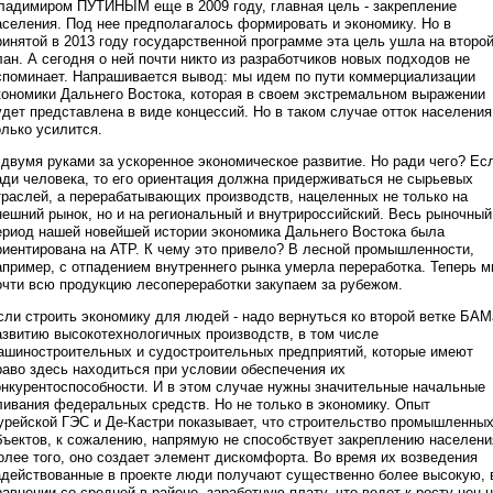
ладимиром ПУТИНЫМ еще в 2009 году, главная цель - закрепление
аселения. Под нее предполагалось формировать и экономику. Но в
ринятой в 2013 году государственной программе эта цель ушла на второ
лан. А сегодня о ней почти никто из разработчиков новых подходов не
споминает. Напрашивается вывод: мы идем по пути коммерциализации
кономики Дальнего Востока, которая в своем экстремальном выражении
удет представлена в виде концессий. Но в таком случае отток населения
олько усилится.
 двумя руками за ускоренное экономическое развитие. Но ради чего? Ес
ади человека, то его ориентация должна придерживаться не сырьевых
траслей, а перерабатывающих производств, нацеленных не только на
нешний рынок, но и на региональный и внутрироссийский. Весь рыночный
ериод нашей новейшей истории экономика Дальнего Востока была
риентирована на АТР. К чему это привело? В лесной промышленности,
апример, с отпадением внутреннего рынка умерла переработка. Теперь 
очти всю продукцию лесопереработки закупаем за рубежом.
сли строить экономику для людей - надо вернуться ко второй ветке БАМ
азвитию высокотехнологичных производств, в том числе
ашиностроительных и судостроительных предприятий, которые имеют
раво здесь находиться при условии обеспечения их
онкурентоспособности. И в этом случае нужны значительные начальные
ливания федеральных средств. Но не только в экономику. Опыт
урейской ГЭС и Де-Кастри показывает, что строительство промышленны
бъектов, к сожалению, напрямую не способствует закреплению населени
олее того, оно создает элемент дискомфорта. Во время их возведения
адействованные в проекте люди получают существенно более высокую, 
равнении со средней в районе, заработную плату, что ведет к росту цен 