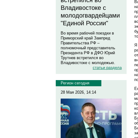
встретился во
В
н
Владивостоке с
п
молодогвардейцами
п
в
"Единой России"
э
б
Во время рабочей поездки в
т
Приморский край Зампред
Правительства РФ –
Я
полномочный представитель
р
Президента РФ в ДФО Юрий
о
Трутнев встретился во
в
Владивостоке с молодежью.
п
статьи раздела
о
н
п
Регион сегодня
Е
28 Мая 2026, 14:14
р
м
п
к
в
Б
о
Б
з
с