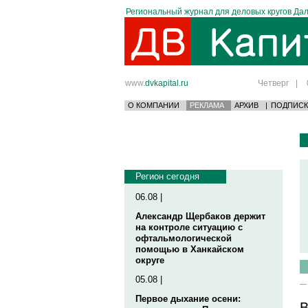
Региональный журнал для деловых кругов Дал
www.
dvkapital.ru
Четверг
|
О КОМПАНИИ
РЕКЛАМА
АРХИВ
|
ПОДПИСК
Регион сегодня
06.08 |
Александр Щербаков держит
на контроле ситуацию с
офтальмологической
помощью в Ханкайском
округе
05.08 |
Первое дыхание осени:
В