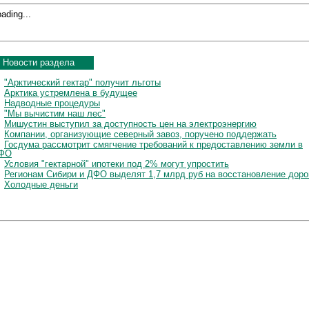
ading...
Новости раздела
"Арктический гектар" получит льготы
Арктика устремлена в будущее
Надводные процедуры
"Мы вычистим наш лес"
Мишустин выступил за доступность цен на электроэнергию
Компании, организующие северный завоз, поручено поддержать
Госдума рассмотрит смягчение требований к предоставлению земли в
ФО
Условия "гектарной" ипотеки под 2% могут упростить
Регионам Сибири и ДФО выделят 1,7 млрд руб на восстановление доро
Холодные деньги