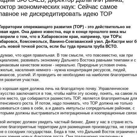
октор экономических наук: Сейчас самое
лавное не дискредитировать идею ТОР
 Территории опережающего развития (ТОР) - это действительно не
овая идея. Она давно известна, еще в конце прошлого века мы
оворили о том, что в Хабаровском крае, например, три ТОРа:
абаровск, Комсомольск, Ванино-Совгаванский узел. Де-Кастри мог 
ыть новой точкой роста, если бы туда пришла труба ВСТО.
 думаю, что идея правильная. В том смысле, что повсеместно, как при
оциализме, развивать экономику Дальнего Востока равными темпами и с
динаковым качеством жизни - нереально. Природные условия очень
яжелые, населения немного - нужна концентрация ресурсов, людей,
инансов, усилий. И проводить ее необходимо на наиболее благоприятны
ля развития участках.
о хорошая идея должна лечь на благодатную почву. Управленческое
скусство заключается в том, чтобы найти эту основу, понять, на самом л
еле место, где собираются разместить ТОР, является благоприятным дл
нтенсивного роста. И потом, надо понимать, что ТОР должна не только
азвиваться сама в себе, а и давать импульсы сопредельным районам, с
оторыми должны выстраиваться интеграционные и кооперационные связи
вой интерес должен увидеть частный бизнес. Даже у нас в стране есть
олее благоприятные территории для размещения производства, не говор
же о соседних государствах. Беда в том, что Дальний Восток ограничен 
очки зрения новых факторов роста. Они традиционно заключены в