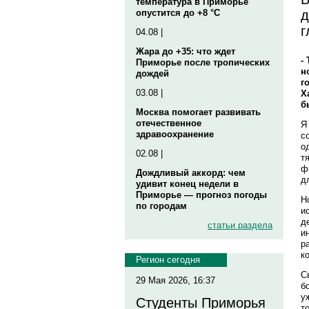
температура в Приморье
д
опустится до +8 °C
г
04.08 |
Жара до +35: что ждет
-
Приморье после тропических
н
дождей
г
03.08 |
Х
б
Москва помогает развивать
отечественное
Я
здравоохранение
с
о
02.08 |
т
ф
Дождливый аккорд: чем
д
удивит конец недели в
Приморье — прогноз погоды
Н
по городам
и
д
статьи раздела
и
р
к
Регион сегодня
С
29 Мая 2026, 16:37
б
у
Студенты Приморья
т