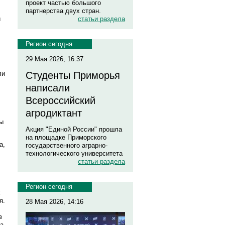
проект частью большого
партнерства двух стран.
й
статьи раздела
Регион сегодня
29 Мая 2026, 16:37
ли
Студенты Приморья
написали
Всероссийский
агродиктант
мы
Акция "Единой России" прошла
на площадке Приморского
а,
государственного аграрно-
технологического университета
статьи раздела
Регион сегодня
х
я.
28 Мая 2026, 14:16
в
на