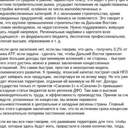
естном потребительском рынке, ухудшает положение не задействованны
 стройке жителей, особенно из числа малообеспеченных и
реднеобеспеченных категорий. А с окончанием строительства, кроме
озведенных предприятий, нового бизнеса не появляется. Это говорит о
ом, что крупное промышленное строительство на Дальнем Востоке -
словие необходимое, но недостаточное. Нужно поддерживать живущих
десь людей напрямую. Региональные надбавки к зарплате всех
рудящихся - из федерального бюджета, бесплатное профессиональное,
ключая высшее, образование и т. д.
 если цели заселения нет, если мы говорим, что цель - получить 0,2% от
ынка АТР, если задача - сделать так, чтобы Дальний Восток приносил
тране большие доходы при минимуме вложений с ее стороны, - быстрее
сего этого достичь можно в рамках заключения концессионных
оглашений. Это самая быстрая, простая и незатратная модель
кономического развития. К примеру, японский капитал построит свой НПЗ
удет забирать всю продукцию, экспортируя ее по всему миру. Но это уже
удет японская территория, отданная ей минимум на 49 лет. Доходы
осударства только от проектов «Сахалин-1» и «Сахалин-2» превышают
асходные статьи бюджетов всех регионов ДФО. Там вам и высокая
роизводительность труда, и эффективность производства. Причем за сч
редств, уплаченных по концессии, мы можем перевезти
альневосточников в центральные и западные регионы страны. Главный
иск этого сценария заключается в том, что по истечении срока концессии
ы окончательно потеряем постоянное население.
сли же мы все-таки говорим, что развиваем территорию для того, чтобы
юди, которые здесь будут жить, прирастали в своем количестве, тогда,