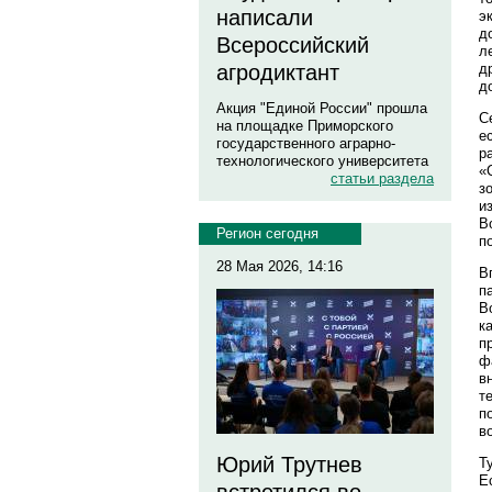
написали
э
д
Всероссийский
л
д
агродиктант
д
Акция "Единой России" прошла
С
на площадке Приморского
е
государственного аграрно-
р
технологического университета
«
статьи раздела
з
и
В
Регион сегодня
п
28 Мая 2026, 14:16
В
п
В
к
п
ф
в
т
п
в
Юрий Трутнев
Т
Е