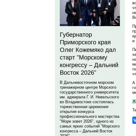
в
ч
н
В
П
п
Губернатор
и
и
Приморского края
Олег Кожемяко дал
П
х
старт "Морскому
н
конгрессу – Дальний
м
п
Восток 2026"
ч
В Дальневосточном морском
А
тренажерном центре Морского
г
государственного университета
м
им. адмирала Г. И. Невельского
Ж
во Владивостоке состоялась
торжественная церемония
Т
открытия конкурса
профессионального мастерства
"Море зовет 2026", одного из
самых ярких событий "Морского
конгресса – Дальний Восток
2026".