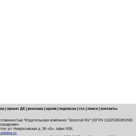
ер
|
проект ДК
|
реклама
|
архив
|
подписка
|
rss
|
поиск
|
контакты
тственностью "Издательская компания "Золотой Рог" (ОГРН 1162536095358)
ксандрович
ток, ул. Некрасовская д. 36 «Б», офис 606;
zrpress.ru