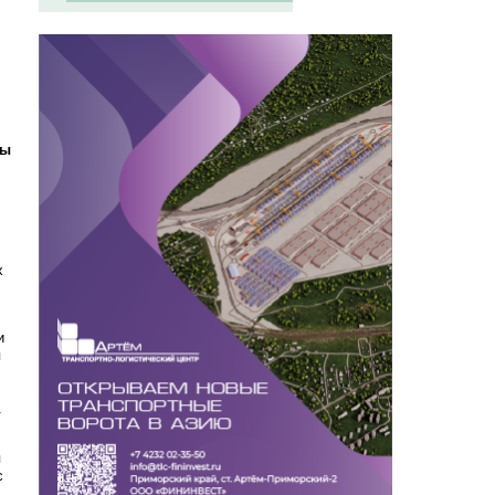
бы
х
и
я
.
я
с