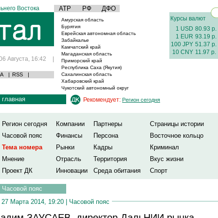
ьнего Востока
АТР
РФ
ДФО
Курсы валют
Амурская область
Бурятия
1 USD
80.93 р.
Еврейская автономная область
1 EUR
93.19 р.
Забайкалье
100 JPY
51.37 р.
Камчатский край
10 CNY
11.97 р.
Магаданская область
06 Августа, 16:42
|
Приморский край
Республика Саха (Якутия)
А
|
RSS
|
Сахалинская область
Хабаровский край
Чукотский автономный округ
главная
Рекомендует:
Регион сегодня
Регион сегодня
Компании
Партнеры
Страницы истории
Часовой пояс
Финансы
Персона
Восточное кольцо
Тема номера
Рынки
Кадры
Криминал
Мнение
Отрасль
Территория
Вкус жизни
Проект ДК
Инновации
Среда обитания
Спорт
Часовой пояс
27 Марта 2014, 19:20 |
Часовой пояс
адим ЗАУСАЕВ, директор ДальНИИ рынка,