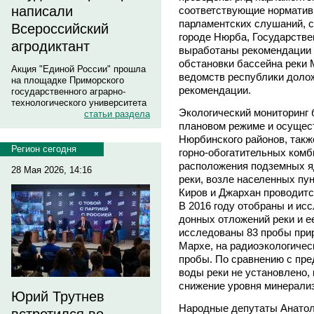
написали
соответствующие норматив
парламентских слушаний, с
Всероссийский
городе Нюрба, Государств
агродиктант
выработаны рекомендации 
обстановки бассейна реки 
Акция "Единой России" прошла
ведомств республики долож
на площадке Приморского
рекомендации.
государственного аграрно-
технологического университета
Экологический мониторинг 
статьи раздела
плановом режиме и осущест
Нюрбинского районов, такж
Регион сегодня
горно-обогатительных комб
расположения подземных я
28 Мая 2026, 14:16
реки, возле населенных пу
Киров и Джархан проводитс
В 2016 году отобраны и ис
донных отложений реки и е
исследованы 83 пробы прир
Мархе, на радиоэкологичес
пробы. По сравнению с пр
воды реки не установлено, 
снижение уровня минерали
Юрий Трутнев
Народные депутаты Анато