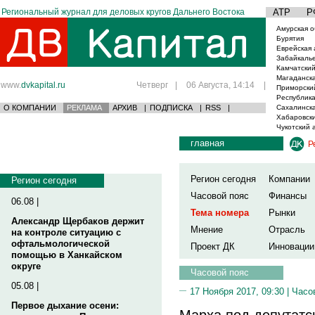
Региональный журнал для деловых кругов Дальнего Востока
АТР
Р
Амурская о
Бурятия
Еврейская 
Забайкаль
Камчатский
Магаданска
www.
dvkapital.ru
Четверг
|
06 Августа, 14:14
|
Приморски
Республика
О КОМПАНИИ
РЕКЛАМА
АРХИВ
|
ПОДПИСКА
|
RSS
|
Сахалинска
Хабаровски
Чукотский 
главная
Р
Регион сегодня
Компании
Регион сегодня
Часовой пояс
Финансы
06.08 |
Тема номера
Рынки
Александр Щербаков держит
Мнение
Отрасль
на контроле ситуацию с
офтальмологической
Проект ДК
Инновации
помощью в Ханкайском
округе
Часовой пояс
05.08 |
17 Ноября 2017, 09:30 |
Часо
Первое дыхание осени:
Марха под депутатс