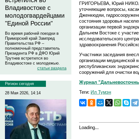
встретился во
ГРИГОРЬЕВА, Юрий НИКОЛ
Владивостоке с
уточняющие вопросы, каса
молодогвардейцами
Дженкюдяи, гидросооружен
состояния здоровья населе
"Единой России"
организации первой эндокр
Дальнем Востоке с участи
Во время рабочей поездки в
исследовательского центра
Приморский край Зампред
Правительства РФ –
здравоохранения Российск
полномочный представитель
Президента РФ в ДФО Юрий
Участники заседания внесл
Трутнев встретился во
организации медицинской к
Владивостоке с молодежью.
республиканских эндокрино
статьи раздела
сооружений для очистки во
Журнал "Дальневосточный
Регион сегодня
Теги:
Ил Тумэн
28 Мая 2026, 14:14
Loading...