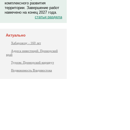
комплексного развития
территории. Завершение работ
намечено на конец 2027 года.
статьи раздела
Актуально
Хабаровску - 160 лет
Адреса инвестиций. Приморский
край
Туризм: Приморский маршрут
Недвижимость Владивостока