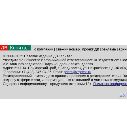
о компании
|
свежий номер
|
проект ДК
|
реклама
|
архи
© 2000-2025 Сетевое издание ДВ Капитал
Учредитель: Общество с ограниченной ответственностью "Издательская ко
И.о. главного редактора: Голубь Андрей Александрович
Адрес: 690014, Приморский край, г. Владивосток, ул. Некрасовская д. 36 «Б»
Телефоны: +7 (423) 245-04-85; Email:
priem@zrpress.ru
Регистрационный номер и дата принятия решения о регистрации: серия Эл
надзору в сфере связи, информационных технологий и массовых коммуник
Содержит информационную продукцию категории 18+.
Политика конфиден