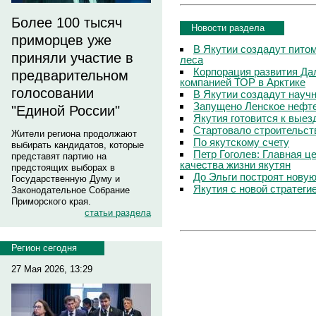
Более 100 тысяч
Новости раздела
приморцев уже
В Якутии создадут пито
приняли участие в
леса
Корпорация развития Да
предварительном
компанией ТОР в Арктике
голосовании
В Якутии создадут науч
Запущено Ленское нефт
"Единой России"
Якутия готовится к вые
Стартовало строительст
Жители региона продолжают
По якутскому счету
выбирать кандидатов, которые
Петр Гоголев: Главная 
представят партию на
качества жизни якутян
предстоящих выборах в
До Эльги построят нову
Государственную Думу и
Якутия с новой стратеги
Законодательное Собрание
Приморского края.
статьи раздела
Регион сегодня
27 Мая 2026, 13:29