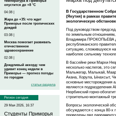
температура в Приморье
опустится до +8 °C
В Государственном Собра
04.08 |
(Якутия) в рамках правит
Жара до +35: что ждет
экологическую обстановк
Приморье после тропических
дождей
Под руководством председа
по земельным отношениям,
03.08 |
Владимира ПРОКОПЬЕВА де
Москва помогает развивать
республиканского правител
отечественное
ситуацию, сложившуюся на 
здравоохранение
наиболее сильному техног
02.08 |
В бассейне реки Мархи Ню
Дождливый аккорд: чем
несколько наслегов, это се
удивит конец недели в
Мальжегар, Малыкай, Маар
Приморье — прогноз погоды
Акана, Хорула, Ынахсыт, Ч
по городам
основные месторождения а
статьи раздела
являются подразделения АК
Нюрбинский горно-обогати
строительно-монтажный тре
Регион сегодня
Вопросы экологической обс
29 Мая 2026, 16:37
обсуждаются с конца 80-х 
Студенты Приморья
проведены ряд парламентск