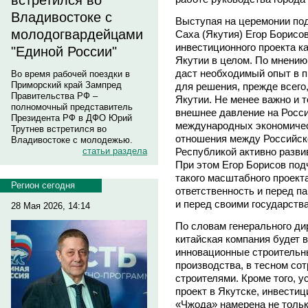
встретился во
Владивостоке с
Выступая на церемонии под
молодогвардейцами
Саха (Якутия) Егор Борисо
инвестиционного проекта ка
"Единой России"
Якутии в целом. По мнению
даст необходимый опыт в 
Во время рабочей поездки в
Приморский край Зампред
для решения, прежде всего
Правительства РФ –
Якутии. Не менее важно и т
полномочный представитель
внешнее давление на Росси
Президента РФ в ДФО Юрий
международных экономичес
Трутнев встретился во
отношения между Российск
Владивостоке с молодежью.
Республикой активно разви
статьи раздела
При этом Егор Борисов подч
такого масштабного проекта
Регион сегодня
ответственность и перед п
и перед своими государств
28 Мая 2026, 14:14
По словам генерального д
китайская компания будет 
инновационные строительн
производства, в тесном со
строителями. Кроме того, 
проект в Якутске, инвести
«Чжода» намерена не тольк