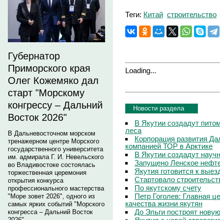
Теги:
Китай
строительство
Губернатор
Приморского края
Loading...
Олег Кожемяко дал
старт "Морскому
конгрессу – Дальний
Новости раздела
Восток 2026"
В Якутии создадут пито
леса
В Дальневосточном морском
Корпорация развития Да
тренажерном центре Морского
компанией ТОР в Арктике
государственного университета
В Якутии создадут науч
им. адмирала Г. И. Невельского
Запущено Ленское нефт
во Владивостоке состоялась
Якутия готовится к вые
торжественная церемония
Стартовало строительст
открытия конкурса
По якутскому счету
профессионального мастерства
Петр Гоголев: Главная 
"Море зовет 2026", одного из
качества жизни якутян
самых ярких событий "Морского
До Эльги построят нову
конгресса – Дальний Восток
2026".