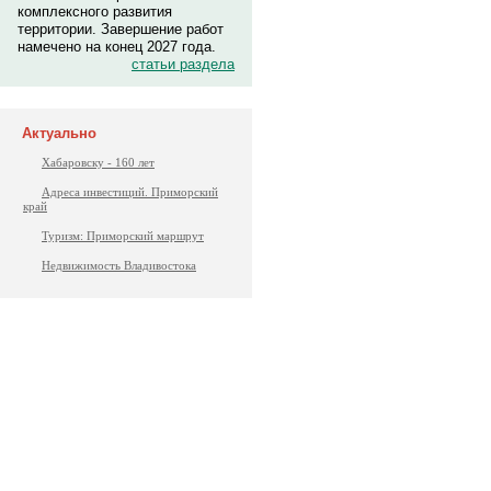
комплексного развития
территории. Завершение работ
намечено на конец 2027 года.
статьи раздела
Актуально
Хабаровску - 160 лет
Адреса инвестиций. Приморский
край
Туризм: Приморский маршрут
Недвижимость Владивостока