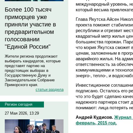
международный уровень, но
Более 100 тысяч
который весьма привлекате
приморцев уже
Глава Якутска Айсен Никол
приняли участие в
проекта поможет стабилизи
республики и отрезвит мес
предварительном
квадратный метр жилья це
голосовании
большинства горожан. Пар
"Единой России"
что мэрия Якутска сможет
ценам, заложенным в прогр
Жители региона продолжают
аварийного жилья. На адми
выбирать кандидатов, которые
ответственность за обеспе
представят партию на
коммуникациями и технолог
предстоящих выборах в
энерго-, тепло-, и водоснаб
Государственную Думу и
Законодательное Собрание
Инвестиционное соглашение
Приморского края.
статьи раздела
подписано. Осталось его ре
что это будет сделано качес
надежного партнера стоит д
Регион сегодня
понимают: лица потерять н
27 Мая 2026, 13:29
Андрей Кудисов.
Журнал 
февраль, 2015 год.