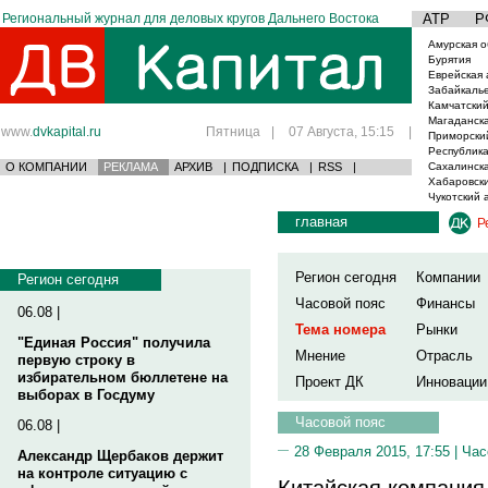
Региональный журнал для деловых кругов Дальнего Востока
АТР
Р
Амурская о
Бурятия
Еврейская 
Забайкаль
Камчатский
Магаданска
www.
dvkapital.ru
Пятница
|
07 Августа, 15:15
|
Приморски
Республика
О КОМПАНИИ
РЕКЛАМА
АРХИВ
|
ПОДПИСКА
|
RSS
|
Сахалинска
Хабаровски
Чукотский 
главная
Р
Регион сегодня
Компании
Регион сегодня
Часовой пояс
Финансы
06.08 |
Тема номера
Рынки
"Единая Россия" получила
Мнение
Отрасль
первую строку в
избирательном бюллетене на
Проект ДК
Инновации
выборах в Госдуму
Часовой пояс
06.08 |
28 Февраля 2015, 17:55 |
Час
Александр Щербаков держит
на контроле ситуацию с
Китайская компания 