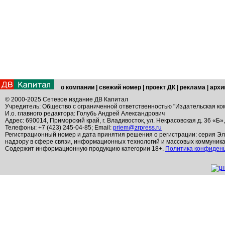
о компании
|
свежий номер
|
проект ДК
|
реклама
|
архи
© 2000-2025 Сетевое издание ДВ Капитал
Учредитель: Общество с ограниченной ответственностью "Издательская ко
И.о. главного редактора: Голубь Андрей Александрович
Адрес: 690014, Приморский край, г. Владивосток, ул. Некрасовская д. 36 «Б»
Телефоны: +7 (423) 245-04-85; Email:
priem@zrpress.ru
Регистрационный номер и дата принятия решения о регистрации: серия Эл
надзору в сфере связи, информационных технологий и массовых коммуник
Содержит информационную продукцию категории 18+.
Политика конфиден