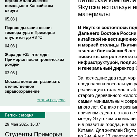
офтальмологической
Якутска используя 
помощью в Ханкайском
округе
материалы
05.08 |
В Якутске состоялось по
Первое дыхание осени:
температура в Приморье
Дальнего Востока России
опустится до +8 °C
китайской инвестиционно
и мэрией столицы Якутии
04.08 |
течение ближайших 6 лет 
Жара до +35: что ждет
тысяч кв. метров жилья 
Приморье после тропических
инфраструктурой, подпи
дождей
и генеральный директор
03.08 |
За последние два года мэр
Москва помогает развивать
проделали колоссальную ра
отечественное
реализации столь масштабн
здравоохранение
старого деревянного жилого
статьи раздела
самым минимальным совре
много лет. Однако по разн
причинам сделать этого не
Регион сегодня
между Якутском и компани
и в развитии города, и в р
29 Мая 2026, 16:37
Китаем. Для жителей Якутск
Студенты Приморья
во 2-м, 4-м и 17 кварталах