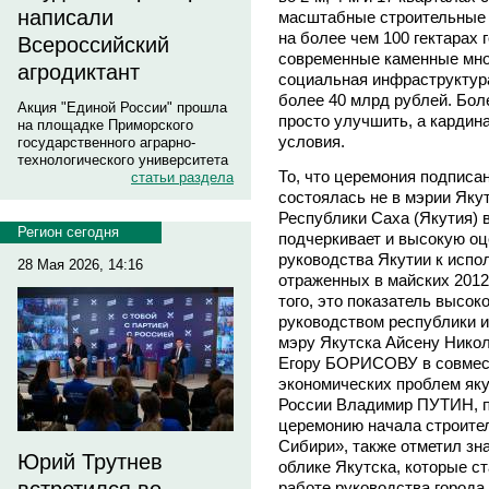
написали
масштабные строительные р
на более чем 100 гектарах 
Всероссийский
современные каменные мно
агродиктант
социальная инфраструктура
более 40 млрд рублей. Бол
Акция "Единой России" прошла
просто улучшить, а карди
на площадке Приморского
условия.
государственного аграрно-
технологического университета
То, что церемония подписа
статьи раздела
состоялась не в мэрии Яку
Республики Саха (Якутия) в
Регион сегодня
подчеркивает и высокую оц
руководства Якутии к испо
28 Мая 2026, 14:16
отраженных в майских 2012
того, это показатель высо
руководством республики и
мэру Якутска Айсену Никол
Егору БОРИСОВУ в совмест
экономических проблем яку
России Владимир ПУТИН, п
церемонию начала строите
Сибири», также отметил з
Юрий Трутнев
облике Якутска, которые 
работе руководства города 