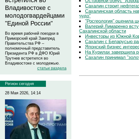
встретился во
Островной бонус "Аэроф
Сахалин строит нефтега
Владивостоке с
Сахалинская область на
молодогвардейцами
чудо"
"Росгеология" оценила 
"Единой России"
Валерий Лимаренко всту
Сахалинской области
Во время рабочей поездки в
Инвесторы из Южной Кор
Приморский край Зампред
Сахалин с Беларусью ра
Правительства РФ –
Японский бизнес интере
полномочный представитель
На Курилах завершила р
Президента РФ в ДФО Юрий
Сахалин принимал "золо
Трутнев встретился во
Владивостоке с молодежью.
статьи раздела
Регион сегодня
28 Мая 2026, 14:14