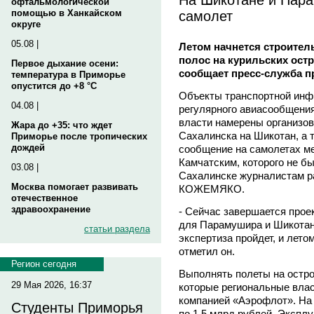
офтальмологической
самолет
помощью в Ханкайском
округе
05.08 |
Летом начнется строител
полос на курильских ост
Первое дыхание осени:
сообщает пресс-служба п
температура в Приморье
опустится до +8 °C
Объекты транспортной инф
04.08 |
регулярного авиасообщения
власти намерены организо
Жара до +35: что ждет
Сахалинска на Шикотан, а 
Приморье после тропических
дождей
сообщение на самолетах м
Камчатским, которого не бы
03.08 |
Сахалинске журналистам р
Москва помогает развивать
КОЖЕМЯКО.
отечественное
здравоохранение
- Сейчас завершается прое
для Парамушира и Шикотан
статьи раздела
экспертиза пройдет, и лето
отметил он.
Регион сегодня
Выполнять полеты на остро
29 Мая 2026, 16:37
которые региональные вла
компанией «Аэрофлот». На
Студенты Приморья
по 1,5 млрд рублей. Экспл