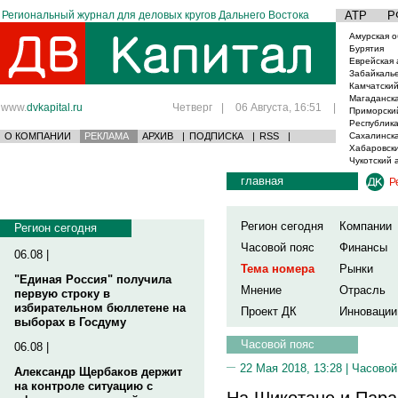
Региональный журнал для деловых кругов Дальнего Востока
АТР
Р
Амурская о
Бурятия
Еврейская 
Забайкаль
Камчатский
Магаданска
www.
dvkapital.ru
Четверг
|
06 Августа, 16:51
|
Приморски
Республика
О КОМПАНИИ
РЕКЛАМА
АРХИВ
|
ПОДПИСКА
|
RSS
|
Сахалинска
Хабаровски
Чукотский 
главная
Р
Регион сегодня
Компании
Регион сегодня
Часовой пояс
Финансы
06.08 |
Тема номера
Рынки
"Единая Россия" получила
Мнение
Отрасль
первую строку в
избирательном бюллетене на
Проект ДК
Инновации
выборах в Госдуму
Часовой пояс
06.08 |
22 Мая 2018, 13:28 |
Часовой
Александр Щербаков держит
на контроле ситуацию с
На Шикотане и Пар