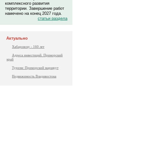
комплексного развития
территории. Завершение работ
намечено на конец 2027 года.
статьи раздела
Актуально
Хабаровску - 160 лет
Адреса инвестиций. Приморский
край
Туризм: Приморский маршрут
Недвижимость Владивостока