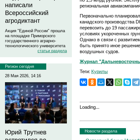
написали
региональная авиакомпания
Всероссийский
Первоначально планировал
агродиктант
канадского производства D
перевозить до 19 пассажир
Акция "Единой России" прошла
условиях укороченных грун
на площадке Приморского
Однако в связи с развитие
государственного аграрно-
быть принято иное решение
технологического университета
статьи раздела
воздушных судов.
Журнал "Дальневосточный 
Регион сегодня
Теги:
Курилы
28 Мая 2026, 14:16
Loading...
Новости раздела
Юрий Трутнев