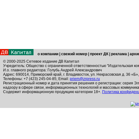
о компании
|
свежий номер
|
проект ДК
|
реклама
|
архи
© 2000-2025 Сетевое издание ДВ Капитал
Учредитель: Общество с ограниченной ответственностью "Издательская ко
И.о. главного редактора: Голубь Андрей Александрович
Адрес: 690014, Приморский край, г. Владивосток, ул. Некрасовская д. 36 «Б»
Телефоны: +7 (423) 245-04-85; Email:
priem@zrpress.ru
Регистрационный номер и дата принятия решения о регистрации: серия Эл
надзору в сфере связи, информационных технологий и массовых коммуник
Содержит информационную продукцию категории 18+.
Политика конфиден