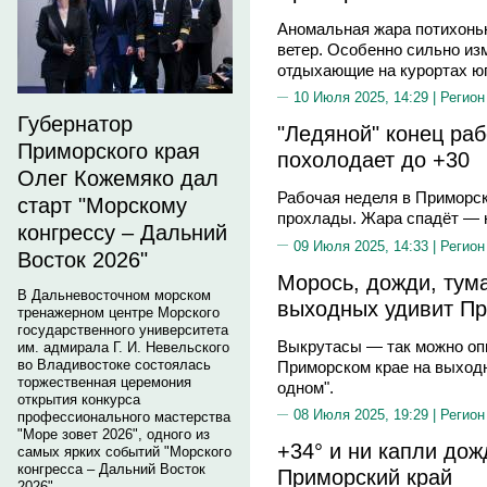
Аномальная жара потихоньк
ветер. Особенно сильно из
отдыхающие на курортах ю
10 Июля 2025, 14:29 |
Регион
Губернатор
"Ледяной" конец ра
Приморского края
похолодает до +30
Олег Кожемяко дал
Рабочая неделя в Приморск
старт "Морскому
прохлады. Жара спадёт — н
конгрессу – Дальний
09 Июля 2025, 14:33 |
Регион
Восток 2026"
Морось, дожди, тум
В Дальневосточном морском
выходных удивит Пр
тренажерном центре Морского
государственного университета
Выкрутасы — так можно опи
им. адмирала Г. И. Невельского
во Владивостоке состоялась
Приморском крае на выходн
торжественная церемония
одном".
открытия конкурса
08 Июля 2025, 19:29 |
Регион
профессионального мастерства
"Море зовет 2026", одного из
+34° и ни капли до
самых ярких событий "Морского
конгресса – Дальний Восток
Приморский край
2026".