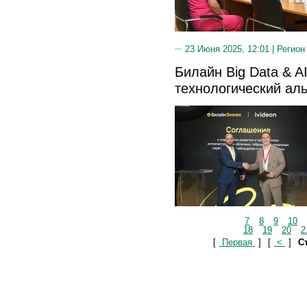
23 Июня 2025, 12:01 |
Регион
Билайн Big Data & AI
технологический ал
7
8
9
10
18
19
20
2
[
Первая
]
[
<
]
Ст