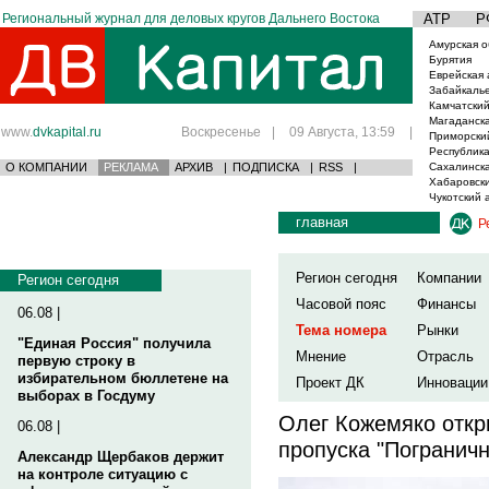
Региональный журнал для деловых кругов Дальнего Востока
АТР
Р
Амурская о
Бурятия
Еврейская 
Забайкаль
Камчатский
Магаданска
www.
dvkapital.ru
Воскресенье
|
09 Августа, 13:59
|
Приморски
Республика
О КОМПАНИИ
РЕКЛАМА
АРХИВ
|
ПОДПИСКА
|
RSS
|
Сахалинска
Хабаровски
Чукотский 
главная
Р
Регион сегодня
Компании
Регион сегодня
Часовой пояс
Финансы
06.08 |
Тема номера
Рынки
"Единая Россия" получила
Мнение
Отрасль
первую строку в
избирательном бюллетене на
Проект ДК
Инновации
выборах в Госдуму
Олег Кожемяко откр
06.08 |
пропуска "Погранич
Александр Щербаков держит
на контроле ситуацию с