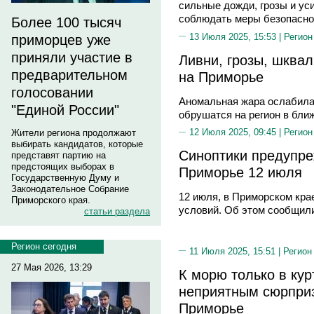
сильные дожди, грозы и ус
соблюдать меры безопасно
Более 100 тысяч
13 Июля 2025, 15:53 |
Регион
приморцев уже
приняли участие в
Ливни, грозы, шквал
предварительном
на Приморье
голосовании
Аномальная жара ослабила
"Единой России"
обрушатся на регион в бли
12 Июля 2025, 09:45 |
Регион
Жители региона продолжают
выбирать кандидатов, которые
Синоптики предупре
представят партию на
предстоящих выборах в
Приморье 12 июля
Государственную Думу и
Законодательное Собрание
12 июля, в Приморском кра
Приморского края.
условий. Об этом сообщили
статьи раздела
Регион сегодня
11 Июля 2025, 15:51 |
Регион
27 Мая 2026, 13:29
К морю только в кур
неприятным сюрпри
Приморье