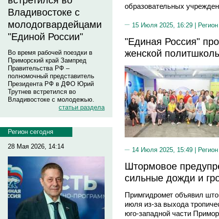
встретился во
образовательных учрежден
Владивостоке с
молодогвардейцами
15 Июля 2025, 16:29 |
Регион
"Единой России"
"Единая Россия" пр
женской политшкол
Во время рабочей поездки в
Приморский край Зампред
Правительства РФ –
полномочный представитель
Президента РФ в ДФО Юрий
Трутнев встретился во
Владивостоке с молодежью.
статьи раздела
Регион сегодня
28 Мая 2026, 14:14
14 Июля 2025, 15:49 |
Регион
Штормовое предупр
сильные дожди и гр
Примгидромет объявил што
июля из-за выхода тропиче
юго-западной части Примо