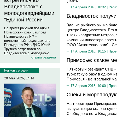
встретился во
(ТОР).
Владивостоке с
17 Апреля 2018, 10:32 |
Реги
молодогвардейцами
Владивосток получи
"Единой России"
Здание рыбного рынка буде
Во время рабочей поездки в
центре Владивостока. Его 
Приморский край Зампред
тысяч квадратных метров,
Правительства РФ –
компании-инвестора проект
полномочный представитель
ООО "Акватехнологии" - 
Президента РФ в ДФО Юрий
Трутнев встретился во
17 Апреля 2018, 10:15 |
Прое
Владивостоке с молодежью.
статьи раздела
Приморье: самое ме
Пятисотый резидент СПВ - 
Регион сегодня
туристскую базу в одном и
28 Мая 2026, 14:14
Приморья - центральной ча
17 Апреля 2018, 10:00 |
Прое
Снеки и морепроду
На территории Приморского
выпускающее солено-сушен
Свободного пота Владивост