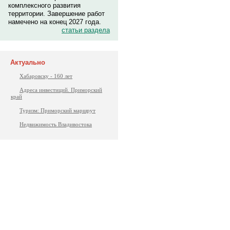
комплексного развития
территории. Завершение работ
намечено на конец 2027 года.
статьи раздела
Актуально
Хабаровску - 160 лет
Адреса инвестиций. Приморский
край
Туризм: Приморский маршрут
Недвижимость Владивостока