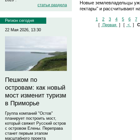
Новые землевладельцы уже
статьи раздела
гектары" и рассчитывают н
1
2
3
4
5
6
7
Регион сегодня
[
Первая
]
[
<
]
С
22 Мая 2026, 13:30
Пешком по
островам: как новый
мост изменит туризм
в Приморье
Группа компаний "Остов"
планирует построить мост,
который свяжет Русский остров
с островом Елены. Переправа
станет первым этапом
масштабного проекта