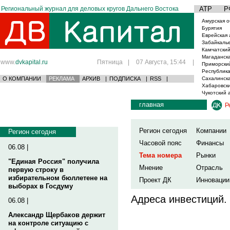
Региональный журнал для деловых кругов Дальнего Востока
АТР
Р
Амурская о
Бурятия
Еврейская 
Забайкаль
Камчатский
Магаданска
www.
dvkapital.ru
Пятница
|
07 Августа, 15:44
|
Приморски
Республика
О КОМПАНИИ
РЕКЛАМА
АРХИВ
|
ПОДПИСКА
|
RSS
|
Сахалинска
Хабаровски
Чукотский 
главная
Р
Регион сегодня
Компании
Регион сегодня
Часовой пояс
Финансы
06.08 |
Тема номера
Рынки
"Единая Россия" получила
Мнение
Отрасль
первую строку в
избирательном бюллетене на
Проект ДК
Инновации
выборах в Госдуму
Адреса инвестиций.
06.08 |
Александр Щербаков держит
на контроле ситуацию с