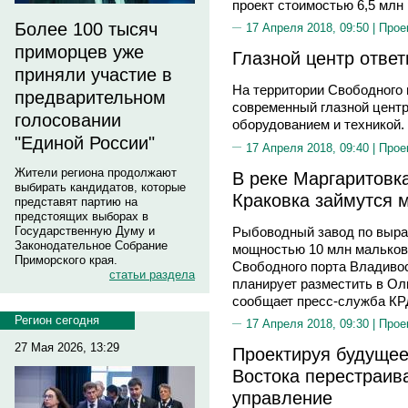
проект стоимостью 6,5 млн
Более 100 тысяч
17 Апреля 2018, 09:50 |
Прое
приморцев уже
Глазной центр ответ
приняли участие в
На территории Свободного 
предварительном
современный глазной цент
голосовании
оборудованием и техникой.
"Единой России"
17 Апреля 2018, 09:40 |
Прое
Жители региона продолжают
В реке Маргаритовка
выбирать кандидатов, которые
Краковка займутся 
представят партию на
предстоящих выборах в
Рыбоводный завод по выр
Государственную Думу и
Законодательное Собрание
мощностью 10 млн мальков
Приморского края.
Свободного порта Владивос
статьи раздела
планирует разместить в Ол
сообщает пресс-служба КР
Регион сегодня
17 Апреля 2018, 09:30 |
Прое
27 Мая 2026, 13:29
Проектируя будущее
Востока перестраив
управление