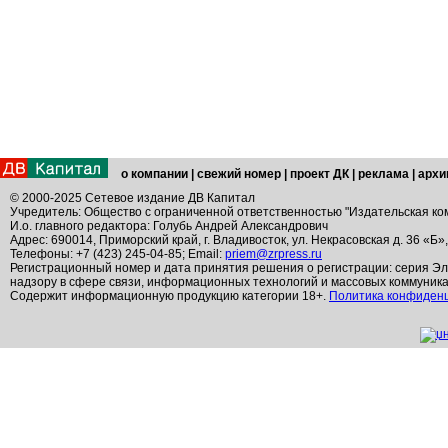
о компании
|
свежий номер
|
проект ДК
|
реклама
|
архи
© 2000-2025 Сетевое издание ДВ Капитал
Учредитель: Общество с ограниченной ответственностью "Издательская ко
И.о. главного редактора: Голубь Андрей Александрович
Адрес: 690014, Приморский край, г. Владивосток, ул. Некрасовская д. 36 «Б»
Телефоны: +7 (423) 245-04-85; Email:
priem@zrpress.ru
Регистрационный номер и дата принятия решения о регистрации: серия Эл
надзору в сфере связи, информационных технологий и массовых коммуник
Содержит информационную продукцию категории 18+.
Политика конфиден