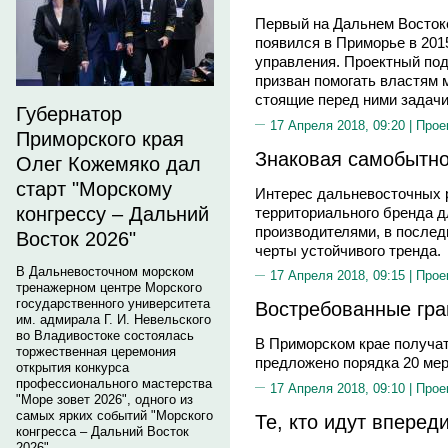
Первый на Дальнем Восток
появился в Приморье в 201
управления. Проектный под
призван помогать властям
стоящие перед ними задачи
Губернатор
17 Апреля 2018, 09:20 |
Прое
Приморского края
Знаковая самобытно
Олег Кожемяко дал
старт "Морскому
Интерес дальневосточных 
конгрессу – Дальний
территориального бренда 
производителями, в послед
Восток 2026"
черты устойчивого тренда.
В Дальневосточном морском
17 Апреля 2018, 09:15 |
Прое
тренажерном центре Морского
государственного университета
Востребованные гра
им. адмирала Г. И. Невельского
во Владивостоке состоялась
В Приморском крае получат
торжественная церемония
предложено порядка 20 ме
открытия конкурса
профессионального мастерства
17 Апреля 2018, 09:10 |
Прое
"Море зовет 2026", одного из
самых ярких событий "Морского
Те, кто идут вперед
конгресса – Дальний Восток
2026".