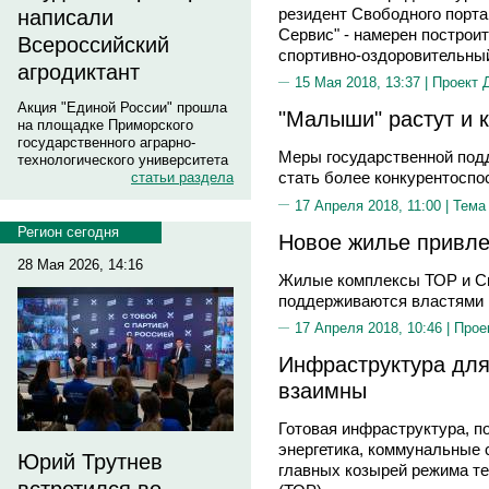
резидент Свободного порта
написали
Сервис" - намерен построи
Всероссийский
спортивно-оздоровительны
агродиктант
15 Мая 2018, 13:37 |
Проект 
Акция "Единой России" прошла
"Малыши" растут и 
на площадке Приморского
государственного аграрно-
Меры государственной под
технологического университета
стать более конкурентосп
статьи раздела
17 Апреля 2018, 11:00 |
Тема
Регион сегодня
Новое жилье привле
28 Мая 2026, 14:16
Жилые комплексы ТОР и Св
поддерживаются властями
17 Апреля 2018, 10:46 |
Прое
Инфраструктура для
взаимны
Готовая инфраструктура, по
энергетика, коммунальные 
Юрий Трутнев
главных козырей режима т