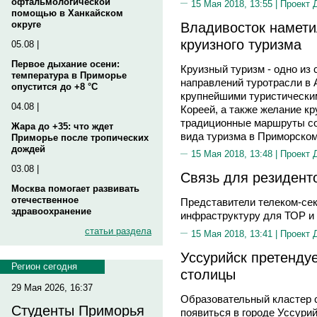
офтальмологической
15 Мая 2018, 13:55 |
Проект 
помощью в Ханкайском
Владивосток намети
округе
круизного туризма
05.08 |
Первое дыхание осени:
Круизный туризм - одно и
температура в Приморье
направлений туротрасли в 
опустится до +8 °C
крупнейшими туристически
04.08 |
Кореей, а также желание к
традиционные маршруты со
Жара до +35: что ждет
вида туризма в Приморском
Приморье после тропических
дождей
15 Мая 2018, 13:48 |
Проект 
03.08 |
Связь для резидент
Москва помогает развивать
отечественное
Представители телеком-се
здравоохранение
инфраструктуру для ТОР и
статьи раздела
15 Мая 2018, 13:41 |
Проект 
Уссурийск претендуе
Регион сегодня
столицы
29 Мая 2026, 16:37
Образовательный кластер 
Студенты Приморья
появиться в городе Уссурий