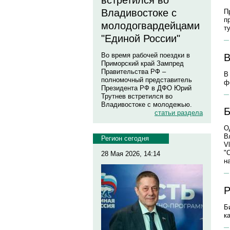
встретился во
Владивостоке с
П
п
молодогвардейцами
т
"Единой России"
Во время рабочей поездки в
В
Приморский край Зампред
Правительства РФ –
В
полномочный представитель
ф
Президента РФ в ДФО Юрий
Трутнев встретился во
Владивостоке с молодежью.
Б
статьи раздела
О
В
Регион сегодня
V
"
28 Мая 2026, 14:14
н
Р
Б
к