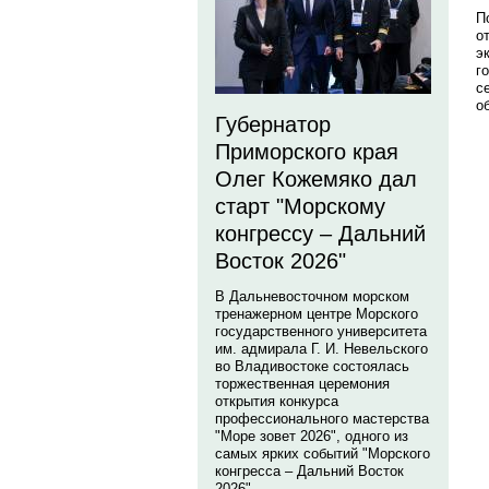
П
о
э
г
с
о
Губернатор
Приморского края
Олег Кожемяко дал
старт "Морскому
конгрессу – Дальний
Восток 2026"
В Дальневосточном морском
тренажерном центре Морского
государственного университета
им. адмирала Г. И. Невельского
во Владивостоке состоялась
торжественная церемония
открытия конкурса
профессионального мастерства
"Море зовет 2026", одного из
самых ярких событий "Морского
конгресса – Дальний Восток
2026".