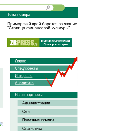
Тема номера
Приморский край борется за звание
"Столица финансовой культуры"
Опрос
Спецпроекты
Интервью
Аналитика
Наши партнеры
Администрации
Сми
Полезные ссылки
Статистика