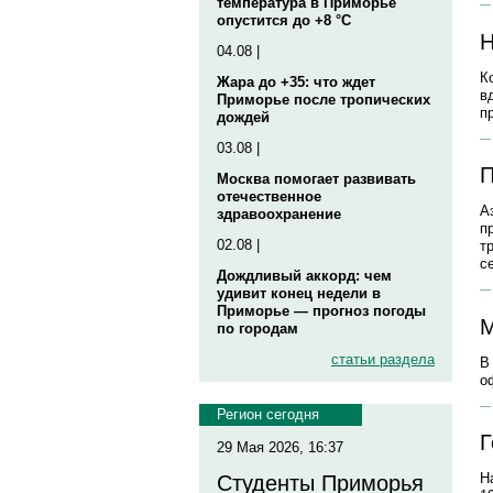
температура в Приморье
опустится до +8 °C
Н
04.08 |
К
Жара до +35: что ждет
в
Приморье после тропических
п
дождей
03.08 |
П
Москва помогает развивать
отечественное
А
здравоохранение
п
02.08 |
т
с
Дождливый аккорд: чем
удивит конец недели в
Приморье — прогноз погоды
М
по городам
статьи раздела
В
о
Регион сегодня
Г
29 Мая 2026, 16:37
Н
Студенты Приморья