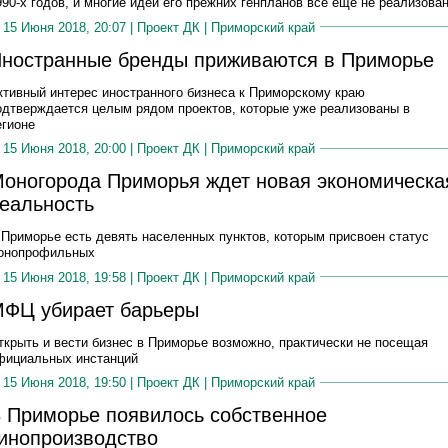
990-х годов, и многие идеи его прежних генпланов все еще не реализова
15 Июня 2018, 20:07 |
Проект ДК
|
Приморский край
ностранные бренды приживаются в Приморье
ктивный интерес иностранного бизнеса к Приморскому краю
одтверждается целым рядом проектов, которые уже реализованы в
егионе
15 Июня 2018, 20:00 |
Проект ДК
|
Приморский край
оногорода Приморья ждет новая экономическа
еальность
 Приморье есть девять населенных пунктов, которым присвоен статус
онопрофильных
15 Июня 2018, 19:58 |
Проект ДК
|
Приморский край
ФЦ убирает барьеры
ткрыть и вести бизнес в Приморье возможно, практически не посещая
фициальных инстанций
15 Июня 2018, 19:50 |
Проект ДК
|
Приморский край
 Приморье появилось собственное
инопроизводство