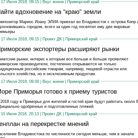
17 Июля 2018, 09:15 |
Вкус жизни
|
Приморский край
айти вдохновение на "краю" земли
омпозитор Мариос Иоану ЭЛИА приехал во Владивосток с острова Кипр 
дохновившись городом, всего за один год посвятил ему две мировые
ремьеры
17 Июля 2018, 09:15 |
Проект ДК
|
Приморский край
риморские экспортеры расширяют рынки
зиатские рынки, интерес к которым все больше и больше проявляют
риморские производители, постепенно открываются не только
радиционным российским товарам, например, пищевой отрасли или
ельского хозяйства, но и эксклюзивным продуктам.
17 Июля 2018, 09:00 |
Вкус жизни
|
Приморский край
оре Приморья готово к приему туристов
 2018 году в Приморье для жителей и гостей края будут работать около 
фициально одобренных и подготовленных пляжей.
15 Июня 2018, 20:13 |
Проект ДК
|
Приморский край
енплан на перекрестке мнений
аселение Владивостока по численности сегодня меньше, чем в начале