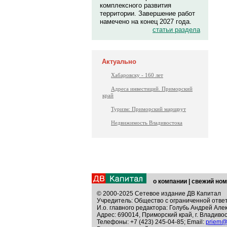
комплексного развития
территории. Завершение работ
намечено на конец 2027 года.
статьи раздела
Актуально
Хабаровску - 160 лет
Адреса инвестиций. Приморский
край
Туризм: Приморский маршрут
Недвижимость Владивостока
о компании
|
свежий ном
© 2000-2025 Сетевое издание ДВ Капитал
Учредитель: Общество с ограниченной отве
И.о. главного редактора: Голубь Андрей Але
Адрес: 690014, Приморский край, г. Владивос
Телефоны: +7 (423) 245-04-85; Email:
priem@