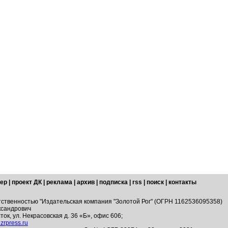
ер
|
проект ДК
|
реклама
|
архив
|
подписка
|
rss
|
поиск
|
контакты
тственностью "Издательская компания "Золотой Рог" (ОГРН 1162536095358)
ксандрович
ток, ул. Некрасовская д. 36 «Б», офис 606;
zrpress.ru