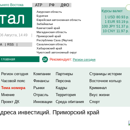
ьнего Востока
АТР
РФ
ДФО
Курсы валют
Амурская область
Бурятия
1 USD
80.93 р.
Еврейская автономная область
1 EUR
93.19 р.
Забайкалье
100 JPY
51.37 р.
Камчатский край
10 CNY
11.97 р.
Магаданская область
06 Августа, 14:49
|
Приморский край
Республика Саха (Якутия)
А
|
RSS
|
Сахалинская область
Хабаровский край
Чукотский автономный округ
главная
Рекомендует:
Регион сегодня
Регион сегодня
Компании
Партнеры
Страницы истории
Часовой пояс
Финансы
Персона
Восточное кольцо
Тема номера
Рынки
Кадры
Криминал
Мнение
Отрасль
Территория
Вкус жизни
Проект ДК
Инновации
Среда обитания
Спорт
дреса инвестиций. Приморский край