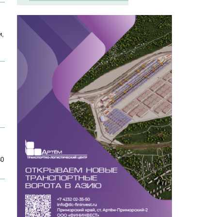
и,
80