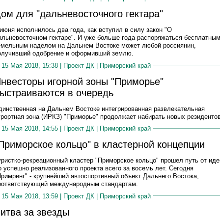
ом для "дальневосточного гектара"
 июня исполнилось два года, как вступил в силу закон "О
альневосточном гектаре". И уже больше года распоряжаться бесплатны
емельным наделом на Дальнем Востоке может любой россиянин,
олучивший одобрение и оформивший землю.
15 Мая 2018, 15:38 |
Проект ДК
|
Приморский край
нвесторы игорной зоны "Приморье"
ыстраиваются в очередь
динственная на Дальнем Востоке интегрированная развлекательная
урортная зона (ИРКЗ) "Приморье" продолжает набирать новых резиденто
15 Мая 2018, 14:55 |
Проект ДК
|
Приморский край
Приморское кольцо" в кластерной концепции
уристко-рекреационный кластер "Приморское кольцо" прошел путь от иде
о успешно реализованного проекта всего за восемь лет. Сегодня
Примринг" - крупнейший автоспортивный объект Дальнего Востока,
оответствующий международным стандартам.
15 Мая 2018, 13:59 |
Проект ДК
|
Приморский край
итва за звезды