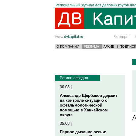
Региональный журнал для деловых кругов Дал
www.
dvkapital.ru
Четверг
|
О КОМПАНИИ
РЕКЛАМА
АРХИВ
|
ПОДПИСК
Регион сегодня
06.08 |
Александр Щербаков держит
на контроле ситуацию с
офтальмологической
помощью в Ханкайском
округе
А
05.08 |
Первое дыхание осени: