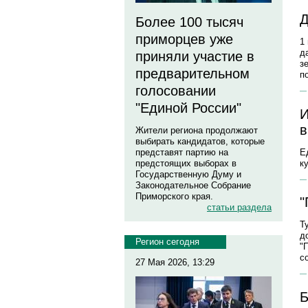
Д
Более 100 тысяч
приморцев уже
1
д
приняли участие в
з
предварительном
п
голосовании
"Единой России"
И
в
Жители региона продолжают
выбирать кандидатов, которые
Е
представят партию на
к
предстоящих выборах в
Государственную Думу и
Законодательное Собрание
Приморского края.
"
статьи раздела
Т
д
Регион сегодня
"
с
27 Мая 2026, 13:29
Б