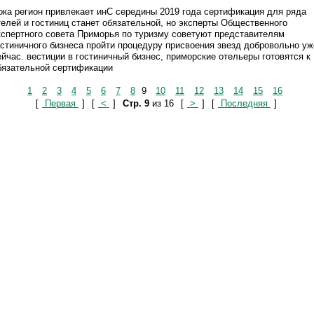
ока регион привлекает инС середины 2019 года сертификация для ряда
телей и гостиниц станет обязательной, но эксперты Общественного
кспертного совета Приморья по туризму советуют представителям
остиничного бизнеса пройти процедуру присвоения звезд добровольно уж
ейчас. вестиции в гостиничный бизнес, приморские отельеры готовятся к
бязательной сертификации
1
2
3
4
5
6
7
8
9
10
11
12
13
14
15
16
[
Первая
]
[
<
]
Стр. 9
из 16
[
>
]
[
Последняя
]