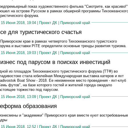
редпремьерный показ художественного фильма "Смотрите, как красиво!"
рошел на острове Русском в рамках обширной программы Тихоокеанског
уристического форума.
15 Июня 2018, 19:04 |
Проект ДК
|
Приморский край
се для туристического счастья
 Приморском крае в рамках четвертого Тихоокеанского туристского
орума и выставки PITE определили основные тренды развития туризма.
15 Июня 2018, 19:03 |
Проект ДК
|
Приморский край
изнес под парусом в поисках инвестиций
дной из площадок Тихоокеанского туристического форума (ТТФ) во
ладивостоке стала юбилейная Международная выставка катеров и яхт
ladivostok Boat Show - 2018. Ее неизменное место проведения - яхт-клуб
Семь футов", на базе которого гостей и жителей города ожидало
астоящее торжество под парусом.
15 Июня 2018, 13:09 |
Проект ДК
|
Приморский край
еформа образования
изнесмены и "академики" Приморского края вместе куют востребованные
адры
15 Июня 2018, 12:52 |
Проект ДК
|
Приморский край