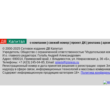
о компании
|
свежий номер
|
проект ДК
|
реклама
|
архи
© 2000-2025 Сетевое издание ДВ Капитал
Учредитель: Общество с ограниченной ответственностью "Издательская ко
И.о. главного редактора: Голубь Андрей Александрович
Адрес: 690014, Приморский край, г. Владивосток, ул. Некрасовская д. 36 «Б»
Телефоны: +7 (423) 245-04-85; Email:
priem@zrpress.ru
Регистрационный номер и дата принятия решения о регистрации: серия Эл
надзору в сфере связи, информационных технологий и массовых коммуник
Содержит информационную продукцию категории 18+.
Политика конфиден