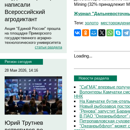
написали
Mining (32% принадлежит M
Всероссийский
Журнал "Дальневосточный 
агродиктант
Теги:
золото
месторождени
Акция "Единой России" прошла
на площадке Приморского
государственного аграрно-
технологического университета
статьи раздела
Loading...
Регион сегодня
28 Мая 2026, 14:16
Новости раздела
"СиГМА" впервые получ
Волонтеры Камчатки смо
ННК
На Камчатке бутик-отел
Новый рыбозавод постро
"Ренова" запустит Бара
В ПАО "Океанрыбфлот" 
Петропавловская судове
Юрий Трутнев
"Океанрыбфлот" может с