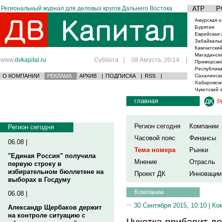
Региональный журнал для деловых кругов Дальнего Востока
АТР
Р
Амурская о
Бурятия
Еврейская 
Забайкаль
Камчатский
Магаданска
www.
dvkapital.ru
Суббота
|
08 Августа, 20:14
|
Приморски
Республика
О КОМПАНИИ
РЕКЛАМА
АРХИВ
|
ПОДПИСКА
|
RSS
|
Сахалинска
Хабаровски
Чукотский 
главная
Р
Регион сегодня
Компании
Регион сегодня
Часовой пояс
Финансы
06.08 |
Тема номера
Рынки
"Единая Россия" получила
Мнение
Отрасль
первую строку в
избирательном бюллетене на
Проект ДК
Инновации
выборах в Госдуму
Компании
06.08 |
30 Сентября 2015, 10:10 |
Ко
Александр Щербаков держит
на контроле ситуацию с
Чукотка прибавит до