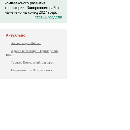
комплексного развития
территории. Завершение работ
намечено на конец 2027 года.
статьи раздела
Актуально
Хабаровску - 160 лет
Адреса инвестиций. Приморский
край
Туризм: Приморский маршрут
Недвижимость Владивостока