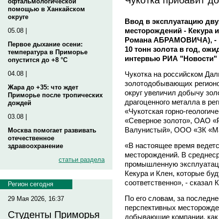
офтальмологической
помощью в Ханкайском
округе
Ввод в эксплуатацию дв
месторождений - Кекура 
05.08 |
Романа АБРАМОВИЧА), - к
Первое дыхание осени:
10 тонн золота в год, ожи
температура в Приморье
интервью РИА "Новости" 
опустится до +8 °C
Чукотка на российском Дал
04.08 |
золотодобывающих регионо
Жара до +35: что ждет
округ увеличил добычу золо
Приморье после тропических
драгоценного металла в ре
дождей
«Чукотская горно-геологич
03.08 |
«Северное золото», ОАО «
Валунистый», ООО «ЗК «М
Москва помогает развивать
отечественное
«В настоящее время ведетс
здравоохранение
месторождений. В среднеср
статьи раздела
промышленную эксплуатац
Кекура и Клен, которые буд
соответственно», - сказал 
Регион сегодня
По его словам, за последн
29 Мая 2026, 16:37
перспективных месторожде
Студенты Приморья
добывающие компании, как K