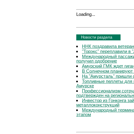
Loading...
Новости раздела
ННК поздравила ветера
"Торэкс" переплавили в 
Международный пассажи
получил одобрение
Амурский ГМК ждет гига
В Солнечном планируют
На "Амурсталь" пришли 
Топливные пеллеты для 
Амурске
Профессионализм сотру
подтвержден на региональ
Инвестор из Гонконга за
металлоконструкций
Международный термина
этапом