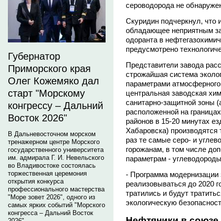
сероводорода не обнаруже
Скуридин подчеркнул, что 
обладающее неприятным за
одоранта в нефтегазохими
предусмотрено технологиче
Губернатор
Представители завода расс
Приморского края
строжайшая система экологи
Олег Кожемяко дал
параметрами атмосферного
старт "Морскому
центральная заводская хим
санитарно-защитной зоны (а
конгрессу – Дальний
расположенной на границах
Восток 2026"
районов в 15-20 минутах ез
Хабаровска) производятся т
В Дальневосточном морском
раз те самые серо- и угле
тренажерном центре Морского
горожанам, в том числе до
государственного университета
им. адмирала Г. И. Невельского
параметрам - углеводороды
во Владивостоке состоялась
торжественная церемония
- Программа модернизации 
открытия конкурса
реализовываться до 2020 г
профессионального мастерства
тратились и будут тратить
"Море зовет 2026", одного из
экологическую безопасность
самых ярких событий "Морского
конгресса – Дальний Восток
Нефтяники в союзе
2026".