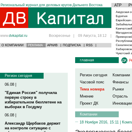
Региональный журнал для деловых кругов Дальнего Востока
АТР
Р
Амурская о
Бурятия
Еврейская 
Забайкаль
Камчатский
Магаданска
www.
dvkapital.ru
Воскресенье
|
09 Августа, 18:12
|
Приморски
Республика
О КОМПАНИИ
РЕКЛАМА
АРХИВ
|
ПОДПИСКА
|
RSS
|
Сахалинска
Хабаровски
Чукотский 
главная
Р
Регион сегодня
Компании
Регион сегодня
Часовой пояс
Финансы
06.08 |
Тема номера
Рынки
"Единая Россия" получила
Мнение
Отрасль
первую строку в
избирательном бюллетене на
Проект ДК
Инновации
выборах в Госдуму
Компании
06.08 |
18 Ноября 2016, 15:11 |
Комп
Александр Щербаков держит
на контроле ситуацию с
Экологическая безо