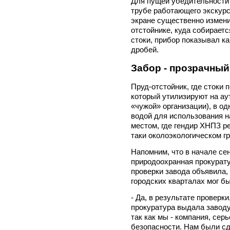
Для пущей убедительности 
трубе работающего экскурс
экране существенно измени
отстойнике, куда собирает
стоки, прибор показывал к
дробей.
Забор - прозрачный
Пруд-отстойник, где стоки
который утилизируют на ау
«чужой» организации), в од
водой для использования на
местом, где гендир ХНПЗ р
таки околоэкологическом гр
Напомним, что в начале с
природоохранная прокурату
проверки завода объявила,
городских кварталах мог бы
- Да, в результате проверк
прокуратура выдала заводу
так как мы - компания, сер
безопасности. Нам были сд