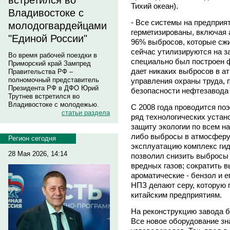
встретился во
Тихий океан).
Владивостоке с
- Все системы на предприя
молодогвардейцами
герметизированы, включая а
"Единой России"
96% выбросов, которые сжи
сейчас утилизируются на за
Во время рабочей поездки в
специально был построен ф
Приморский край Зампред
дает никаких выбросов в а
Правительства РФ –
полномочный представитель
управления охраны труда, 
Президента РФ в ДФО Юрий
безопасности нефтезавод
Трутнев встретился во
Владивостоке с молодежью.
С 2008 года проводится по
статьи раздела
ряд технологических устан
защиту экологии по всем н
либо выбросы в атмосферу.
Регион сегодня
эксплуатацию комплекс ги
28 Мая 2026, 14:14
позволил снизить выбросы 
вредных газов; сократить 
ароматические - бензол и е
НПЗ делают серу, которую 
китайским предприятиям.
На реконструкцию завода б
Все новое оборудование зн