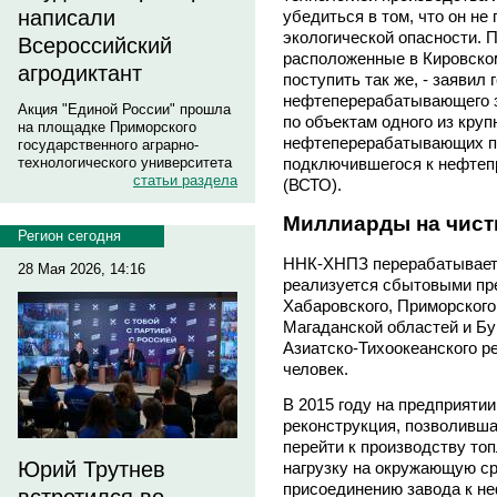
написали
убедиться в том, что он не
экологической опасности. 
Всероссийский
расположенные в Кировско
агродиктант
поступить так же, - заявил
нефтеперерабатывающего 
Акция "Единой России" прошла
по объектам одного из кру
на площадке Приморского
нефтеперерабатывающих пре
государственного аграрно-
подключившегося к нефтепр
технологического университета
статьи раздела
(ВСТО).
Миллиарды на чист
Регион сегодня
ННК-ХНПЗ перерабатывает 5
28 Мая 2026, 14:16
реализуется сбытовыми пр
Хабаровского, Приморского
Магаданской областей и Бу
Азиатско-Тихоокеанского ре
человек.
В 2015 году на предприяти
реконструкция, позволивша
перейти к производству топ
Юрий Трутнев
нагрузку на окружающую ср
присоединению завода к н