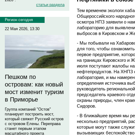
статьи раздела
Тем временем экологи хаба
Общероссийского народног
Регион сегодня
осмотра НПЗ заявили о нам
лабораторию для выявлени
22 Мая 2026, 13:30
выбросов в Кировском и Ж
- Мы побывали на Хабаро
для того, чтобы ознакомить
первое предприятие, котор
на границах Кировского и 
июля поступают жалобы на 
нефтепродуктов. На ХНПЗ 
Пешком по
лаборатория, и мы намерен
определения источника выб
островам: как новый
руководитель региональной
мост изменит туризм
председатель краевого отд
в Приморье
охраны природы, член кра
Сидоров.
Группа компаний "Остов"
планирует построить мост,
- В ближайшее время мы р
который свяжет Русский остров
несколько предприятий, ра
с островом Елены. Переправа
которые могут также служи
станет первым этапом
вызывающих беспокойство у 
масштабного проекта