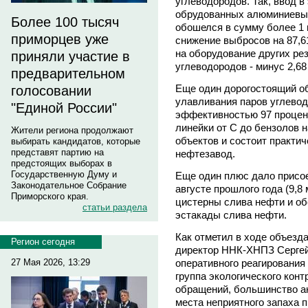
углеводородов. Так, ввод в
обрудованных алюминиевы
Более 100 тысяч
обошелся в сумму более 1 
приморцев уже
снижение выбросов на 87,6
на оборудование других ре
приняли участие в
углеводородов - минус 2,68
предварительном
Еще один дорогостоящий объ
голосовании
улавливания паров углево
"Единой России"
эффективностью 97 процент
линейки от С до бензолов н
Жители региона продолжают
объектов и состоит практич
выбирать кандидатов, которые
представят партию на
нефтезавод.
предстоящих выборах в
Государственную Думу и
Еще один плюс дало присо
Законодательное Собрание
августе прошлого года (9,8
Приморского края.
цистерны слива нефти и о
статьи раздела
эстакады слива нефти.
Как отметил в ходе объезд
Регион сегодня
директор ННК-ХНПЗ Сергей
27 Мая 2026, 13:29
оперативного реагирования
группа экологического кон
обращений, большинство ан
места неприятного запаха 