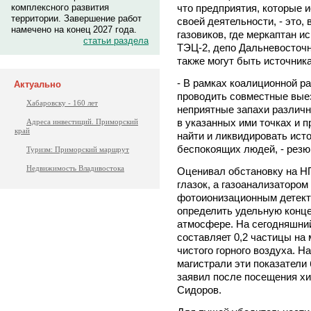
комплексного развития
что предприятия, которые 
территории. Завершение работ
своей деятельности, - это,
намечено на конец 2027 года.
газовиков, где меркаптан и
статьи раздела
ТЭЦ-2, депо Дальневосточн
также могут быть источник
- В рамках коалиционной р
Актуально
проводить совместные вые
Хабаровску - 160 лет
неприятные запахи различн
в указанных ими точках и п
Адреса инвестиций. Приморский
край
найти и ликвидировать ист
беспокоящих людей, - рез
Туризм: Приморский маршрут
Недвижимость Владивостока
Оценивал обстановку на Н
глазок, а газоанализатором
фотоионизационным детект
определить удельную конц
атмосфере. На сегодняшний
составляет 0,2 частицы на 
чистого горного воздуха. 
магистрали эти показатели 
заявил после посещения х
Сидоров.