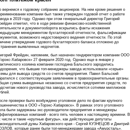
о вернемся к годовому собранию акционеров. На нем кроме решения о
ереименовании компании был также утвержден годовой отчет о работе
авода в 2019 году. Однако при этом генеральный директор Григорий
рейдин отметил, что в ходе ревизии финансово-хозяйственной
еятельности и документооборота вскрылись факты искажения
редыдущим менеджментом бухгалтерской отчетности, фальсификации
окументов, возможного недостоверного ведения отчетности. По этой
ричине утверждение годового бухгалтерского баланса отложено до
странения выявленных недочетов.
ригорий Фрейдин, напомним, был назначен гендиректором компании ООО
Торэкс-Хабаровск» 27 февраля 2020 год. Однако еще в январе у
актического хозяина компании господина Бальского зародились
одозрения, что бывшие топ-менеджеры завода использовали «серые»
хемы для вывода средств со счетов предприятия. Павел Бальский
братился с соответствующим заявлением в правоохранительные органы.
бщая сумма выведенных незаконно со счетов предприятия средств, по
одсчетам нового руководства завода, исчисляется сотнями миллионов
ублей.
осле проверки было возбуждено уголовное дело по фактам крупного
ошенничества в ООО «Торэкс-Хабаровск». В рамках этого уголовного
ела были задержаны экс-руководители предприятия и менеджеры
ффилированных компаний - всего пять человек к настоящему времени. В
х числе и такие «крупные фигуры», как действующие депутаты
аконодательной думы Хабаровского края - Сергей КУЗНЕЦОВ и Дмитрий
ОЗЛОВ, которые ранее были топ-менеджерами завода «Амурсталь».