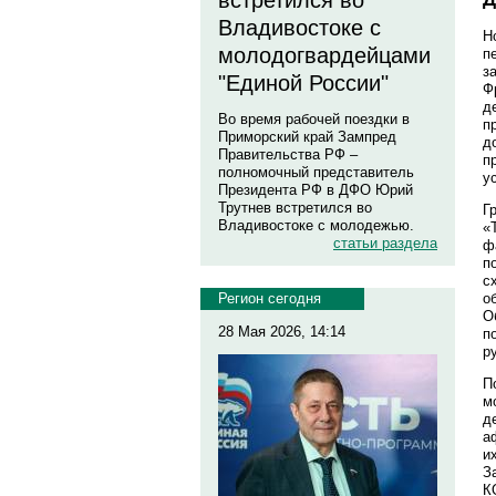
встретился во
Владивостоке с
Н
молодогвардейцами
п
з
"Единой России"
Ф
д
Во время рабочей поездки в
п
Приморский край Зампред
д
Правительства РФ –
п
полномочный представитель
у
Президента РФ в ДФО Юрий
Трутнев встретился во
Г
Владивостоке с молодежью.
«
статьи раздела
ф
п
с
Регион сегодня
о
О
28 Мая 2026, 14:14
п
р
П
м
д
а
и
З
К