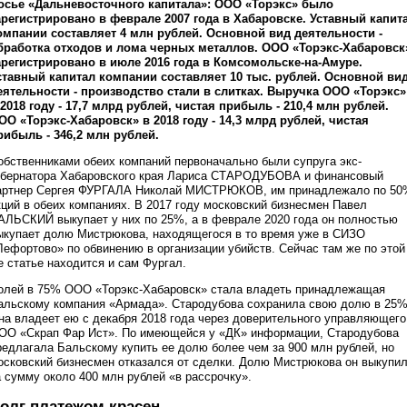
осье «Дальневосточного капитала»: ООО «Торэкс» было
арегистрировано в феврале 2007 года в Хабаровске. Уставный капит
омпании составляет 4 млн рублей. Основной вид деятельности -
бработка отходов и лома черных металлов. ООО «Торэкс-Хабаровск
арегистрировано в июле 2016 года в Комсомольске-на-Амуре.
ставный капитал компании составляет 10 тыс. рублей. Основной ви
еятельности - производство стали в слитках. Выручка ООО «Торэкс»
 2018 году - 17,7 млрд рублей, чистая прибыль - 210,4 млн рублей.
ОО «Торэкс-Хабаровск» в 2018 году - 14,3 млрд рублей, чистая
рибыль - 346,2 млн рублей.
обственниками обеих компаний первоначально были супруга экс-
убернатора Хабаровского края Лариса СТАРОДУБОВА и финансовый
артнер Сергея ФУРГАЛА Николай МИСТРЮКОВ, им принадлежало по 50
кций в обеих компаниях. В 2017 году московский бизнесмен Павел
АЛЬСКИЙ выкупает у них по 25%, а в феврале 2020 года он полностью
ыкупает долю Мистрюкова, находящегося в то время уже в СИЗО
Лефортово» по обвинению в организации убийств. Сейчас там же по этой
е статье находится и сам Фургал.
олей в 75% ООО «Торэкс-Хабаровск» стала владеть принадлежащая
альскому компания «Армада». Стародубова сохранила свою долю в 25%
на владеет ею с декабря 2018 года через доверительного управляющего
ОО «Скрап Фар Ист». По имеющейся у «ДК» информации, Стародубова
редлагала Бальскому купить ее долю более чем за 900 млн рублей, но
осковский бизнесмен отказался от сделки. Долю Мистрюкова он выкупи
а сумму около 400 млн рублей «в рассрочку».
олг платежом красен