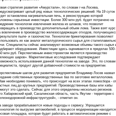
овая стратегия развития «Амурстали», по словам г-на Лосева,
редусматривает целый ряд новых технологических решений. На 19 суток
удет остановлена нагревательная печь, в реконструкцию которой
аложены серьезные инвестиции. Более 300 млн руб. будет потрачено на
недрение технологии извлечения железа из шлаков, что позволит
озвращать в производство дополнительный объем лома. Также взят курс
а вовлечение в производство железосодержащих отходов, получающихс
 результате пыле- и газоочистки. Технологии брикетирования позволяют
спользовать их как аналог металлургического сырья для сталеплавильн
ечи. Специалисты сейчас анализируют возможные объемы такого сырья 
одбирают оборудование. Инвестиции здесь оцениваются в пределах 500-
50 млн руб. Перспективным инвестпроектом является производство
млеющих шаров». Маркетинговые исследования подтверждают
озможность использования данной технологии на заводе. Это, по словам
пециалиста, продукт другой добавочной стоимости на предприятии.
ерспективным шагом для развития предприятия Владимир Лосев назвал
оздание собственных производственных баз по заготовке металлолома.
Нам необходимо понимать, что происходит на всех этапах ломосбора - о
астных лиц до крупных предприятий. Производственные базы или хабы
омогут это сделать. Сейчас для этого определены несколько регионов.
то Хабаровский край, Сахалинская область, часть Якутии - территории с
елезнодорожной инфраструктурой», - отметил он.
а заводе прорабатываются новые подходы к сервису. Упрощается
ехнология по выгрузке автомобилей, в процессе модернизации находится
есовая площадка, которая будет работать в автоматическом режиме с