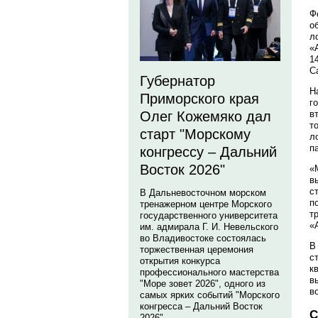
Ф
о
л
«
1
С
Губернатор
Н
Приморского края
г
в
Олег Кожемяко дал
т
старт "Морскому
л
п
конгрессу – Дальний
Восток 2026"
«
в
с
В Дальневосточном морском
п
тренажерном центре Морского
т
государственного университета
«
им. адмирала Г. И. Невельского
во Владивостоке состоялась
В
торжественная церемония
с
открытия конкурса
к
профессионального мастерства
в
"Море зовет 2026", одного из
в
самых ярких событий "Морского
конгресса – Дальний Восток
С
2026".