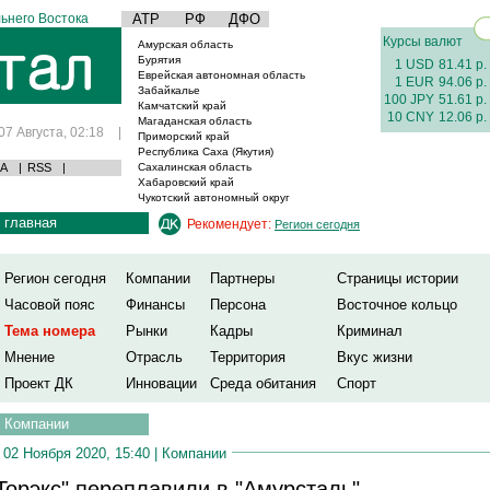
ьнего Востока
АТР
РФ
ДФО
Курсы валют
Амурская область
Бурятия
1 USD
81.41 р.
Еврейская автономная область
1 EUR
94.06 р.
Забайкалье
100 JPY
51.61 р.
Камчатский край
10 CNY
12.06 р.
Магаданская область
07 Августа, 02:18
|
Приморский край
Республика Саха (Якутия)
А
|
RSS
|
Сахалинская область
Хабаровский край
Чукотский автономный округ
главная
Рекомендует:
Регион сегодня
Регион сегодня
Компании
Партнеры
Страницы истории
Часовой пояс
Финансы
Персона
Восточное кольцо
Тема номера
Рынки
Кадры
Криминал
Мнение
Отрасль
Территория
Вкус жизни
Проект ДК
Инновации
Среда обитания
Спорт
Компании
02 Ноября 2020, 15:40 |
Компании
Торэкс" переплавили в "Амурсталь"