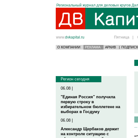
Региональный журнал для деловых кругов Дал
www.
dvkapital.ru
Пятница
|
О КОМПАНИИ
РЕКЛАМА
АРХИВ
|
ПОДПИСК
Регион сегодня
06.08 |
"Единая Россия" получила
первую строку в
избирательном бюллетене на
выборах в Госдуму
06.08 |
Александр Щербаков держит
на контроле ситуацию с
"