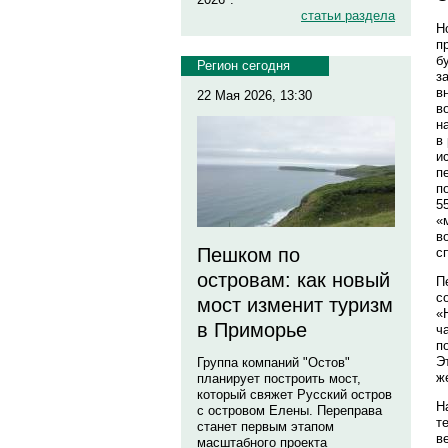
статьи раздела
Н
п
б
Регион сегодня
з
в
22 Мая 2026, 13:30
в
н
в
и
п
п
5
«
в
Пешком по
с
островам: как новый
П
с
мост изменит туризм
«
в Приморье
ч
п
Э
Группа компаний "Остов"
ж
планирует построить мост,
который свяжет Русский остров
Н
с островом Елены. Переправа
т
станет первым этапом
в
масштабного проекта