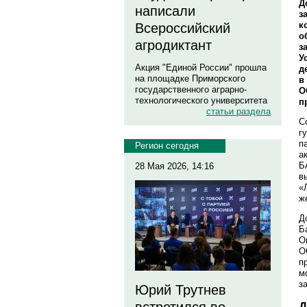
Д
написали
з
к
Всероссийский
о
агродиктант
з
У
Акция "Единой России" прошла
д
на площадке Приморского
в
государственного аграрно-
О
технологического университета
п
статьи раздела
С
г
п
Регион сегодня
а
Б
28 Мая 2026, 14:16
в
«
ж
Д
Б
О
О
п
м
з
Юрий Трутнев
Д