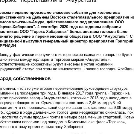
овсем недавно произошло знаковое событие для коллектива
динственного на Дальнем Востоке сталеплавильного предприятия и
омсомольска-на-Амуре, действовавшего под управлением ООО
Торэкс-Хабаровск". 4 сентября 2020 года на годовом собрании
частников ООО "Торэкс-Хабаровск" большинством голосов было
ринято решение о переименовании общества в ООО "Амурсталь". С
нициативой выступил генеральный директор предприятия Григорий
РЕЙДИН
Заводу фактически вернули его историческое название, теперь не будет
азночтений между юрлицом и торговой маркой «Амурсталь».
оответствующие коррективы будут внесены в устав компании.
ридический статус при этом не изменяется», - заявил господин Фрейдин
арад собственников
апомним, что это уже второе переименование руководящей структуры
омпании за последние три года. В январе 2017 года группа «Торэкс» на
оргах приобрела завод «Амурметалл», который с 2013 года находился в
роцедуре банкротства. Сумма сделки составила 2,46 млрд рублей.
тметим, что по первоначальной оценке завод выставлялся за 9,08 млрд
уб., однако в ходе дальнейших торгов цена неоднократно снижалась, пок
е достигла суммы продажи почти в четыре раза меньше стартовой. Новы
обственники повесили над заводом в Комсомольске флаг «Торэкса»,
мевшего к тому времени приставку Хабаровск.