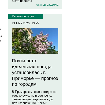
в эти проекты.
статьи раздела
Регион сегодня
21 Мая 2026, 13:25
я
ой
и
Почти лето:
идеальная погода
установилась в
т
Приморье — прогноз
по городам
В Приморском крае сегодня не
только сухо, но и солнечно.
Температуры поднимутся до
летних значений. Легкий