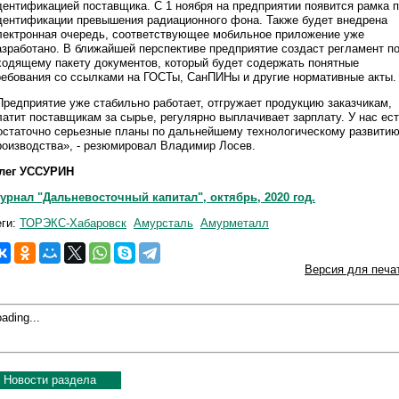
дентификацией поставщика. С 1 ноября на предприятии появится рамка 
дентификации превышения радиационного фона. Также будет внедрена
лектронная очередь, соответствующее мобильное приложение уже
азработано. В ближайшей перспективе предприятие создаст регламент п
ходящему пакету документов, который будет содержать понятные
ребования со ссылками на ГОСТы, СанПИНы и другие нормативные акты.
Предприятие уже стабильно работает, отгружает продукцию заказчикам,
латит поставщикам за сырье, регулярно выплачивает зарплату. У нас ес
остаточно серьезные планы по дальнейшему технологическому развити
роизводства», - резюмировал Владимир Лосев.
лег УССУРИН
урнал "Дальневосточный капитал", октябрь, 2020 год.
еги:
ТОРЭКС-Хабаровск
Амурсталь
Амурметалл
Версия для печа
ading...
Новости раздела