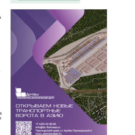
з
.
а
е