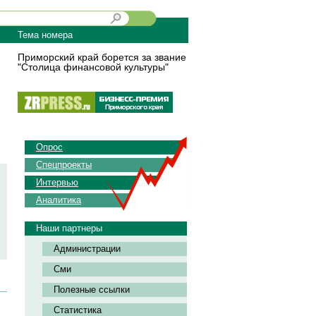
Тема номера
Приморский край борется за звание
"Столица финансовой культуры"
Опрос
Спецпроекты
Интервью
Аналитика
Наши партнеры
Администрации
Сми
Полезные ссылки
Статистика