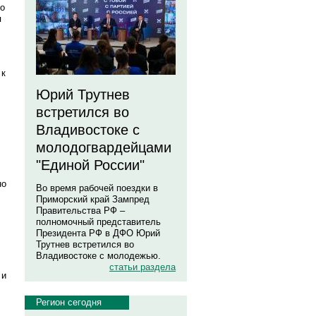
по
я
.
 к
Юрий Трутнев
встретился во
Владивостоке с
молодогвардейцами
"Единой России"
но
Во время рабочей поездки в
Приморский край Зампред
Правительства РФ –
полномочный представитель
Президента РФ в ДФО Юрий
Трутнев встретился во
Владивостоке с молодежью.
статьи раздела
 и
Регион сегодня