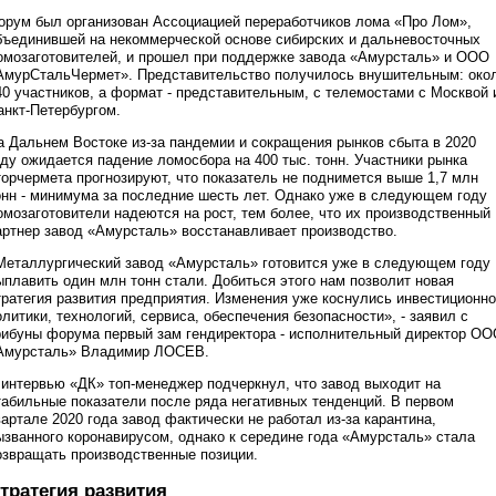
орум был организован Ассоциацией переработчиков лома «Про Лом»,
бъединившей на некоммерческой основе сибирских и дальневосточных
омозаготовителей, и прошел при поддержке завода «Амурсталь» и ООО
АмурСтальЧермет». Представительство получилось внушительным: око
40 участников, а формат - представительным, с телемостами с Москвой 
анкт-Петербургом.
а Дальнем Востоке из-за пандемии и сокращения рынков сбыта в 2020
оду ожидается падение ломосбора на 400 тыс. тонн. Участники рынка
торчермета прогнозируют, что показатель не поднимется выше 1,7 млн
онн - минимума за последние шесть лет. Однако уже в следующем году
омозаготовители надеются на рост, тем более, что их производственный
артнер завод «Амурсталь» восстанавливает производство.
Металлургический завод «Амурсталь» готовится уже в следующем году
ыплавить один млн тонн стали. Добиться этого нам позволит новая
тратегия развития предприятия. Изменения уже коснулись инвестиционн
олитики, технологий, сервиса, обеспечения безопасности», - заявил с
рибуны форума первый зам гендиректора - исполнительный директор О
Амурсталь» Владимир ЛОСЕВ.
 интервью «ДК» топ-менеджер подчеркнул, что завод выходит на
табильные показатели после ряда негативных тенденций. В первом
вартале 2020 года завод фактически не работал из-за карантина,
ызванного коронавирусом, однако к середине года «Амурсталь» стала
озвращать производственные позиции.
тратегия развития