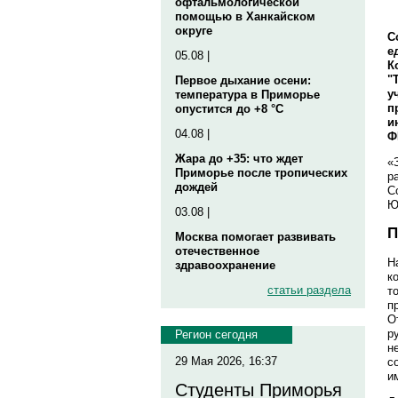
офтальмологической
помощью в Ханкайском
округе
С
е
05.08 |
К
"
Первое дыхание осени:
у
температура в Приморье
п
опустится до +8 °C
и
04.08 |
Ф
Жара до +35: что ждет
«
Приморье после тропических
р
дождей
С
Ю
03.08 |
П
Москва помогает развивать
отечественное
Н
здравоохранение
к
статьи раздела
т
п
О
р
Регион сегодня
н
29 Мая 2026, 16:37
с
и
Студенты Приморья