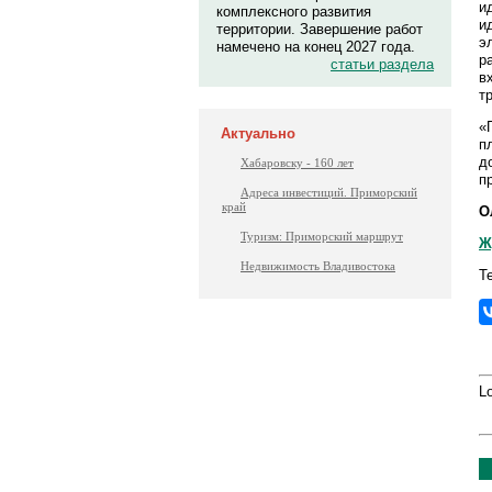
и
комплексного развития
и
территории. Завершение работ
э
намечено на конец 2027 года.
р
статьи раздела
в
т
«
Актуально
п
д
Хабаровску - 160 лет
п
Адреса инвестиций. Приморский
край
О
Туризм: Приморский маршрут
Ж
Недвижимость Владивостока
Т
Lo