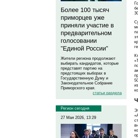
Г
б
Более 100 тысяч
3
приморцев уже
С
приняли участие в
м
предварительном
п
э
голосовании
к
г
"Единой России"
К
Жители региона продолжают
«
выбирать кандидатов, которые
п
представят партию на
а
предстоящих выборах в
п
Государственную Думу и
5
Законодательное Собрание
и
Приморского края.
к
статьи раздела
Ч
Регион сегодня
Э
«
27 Мая 2026, 13:29
с
в
к
о