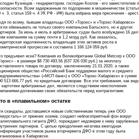
осподин Кузнецов - гендиректором, господин Козлов - его заместителем 
езопасности. Всем задержанным по подозрению в мошенничестве (стать
0 ч. 3, статья 159 ч. 4 УК РФ - ИФ) была избрана мера пресечения - арест
удя по всему, бывшие владельцы ООО «Торэкс» и «Торэкс-Хабаровск»
огли обманывать не только своего компаньона Бальского, но и других
артнеров. За июнь и июль в арбитражных судах было возбуждено 16 дел
тим компаниям на сумму почти в 1,2 млрд руб. Как оказалось,
редиторская задолженность владельцев этих активов росла в
еометрической прогрессии и составила 1 166 124 059 руб.
то предъявил иски? Компания из Великобритании Global Metcorp к ООО
Торэкс» - в размере $8 730 493,56 (637 326 030 руб.) за неоплату
оставленного товара по договору, заключенному 21.01.2020, а также
кционерное общество «Российский Банк поддержки малого и среднего
редпринимательства» («МСП банк») к ООО «Торэкс-Хабаровск» в сумме
00 513 666,77 руб. по кредитным договорам. Все эти требования, как вид
з картотеки арбитражных дел, являются следствием неисполнения
омпаниями-должниками своих обязательств перед контрагентами.
то в «плавильном» остатке
ти скандалы, доставшиеся новым собственникам теперь уже ООО
Амурсталь» от прежних хозяев, создают неблагоприятный фон вокруг
талеплавильного гиганта ДФО, порождают недоверие к нему зарубежных
нутренних партнеров. С целью преодоления негатива ежегодная
онференция участников рынка вторчермета ДФО в этом году была
рганизована в Хабаровске.