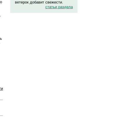
по
ветерок добавит свежести.
статьи раздела
о
ть
ю
ти