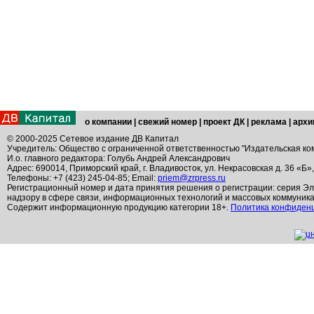
о компании
|
свежий номер
|
проект ДК
|
реклама
|
архи
© 2000-2025 Сетевое издание ДВ Капитал
Учредитель: Общество с ограниченной ответственностью "Издательская ко
И.о. главного редактора: Голубь Андрей Александрович
Адрес: 690014, Приморский край, г. Владивосток, ул. Некрасовская д. 36 «Б»
Телефоны: +7 (423) 245-04-85; Email:
priem@zrpress.ru
Регистрационный номер и дата принятия решения о регистрации: серия Эл
надзору в сфере связи, информационных технологий и массовых коммуник
Содержит информационную продукцию категории 18+.
Политика конфиден