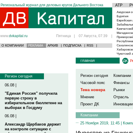
Региональный журнал для деловых кругов Дальнего Востока
АТР
Р
Амурская о
Бурятия
Еврейская 
Забайкаль
Камчатский
Магаданска
www.
dvkapital.ru
Пятница
|
07 Августа, 07:39
|
Приморски
Республика
О КОМПАНИИ
РЕКЛАМА
АРХИВ
|
ПОДПИСКА
|
RSS
|
Сахалинска
Хабаровски
Чукотский 
главная
Р
Регион сегодня
Компании
Регион сегодня
Часовой пояс
Финансы
06.08 |
Тема номера
Рынки
"Единая Россия" получила
Мнение
Отрасль
первую строку в
избирательном бюллетене на
Проект ДК
Инновации
выборах в Госдуму
Компании
06.08 |
25 Ноября 2019, 11:45 |
Комп
Александр Щербаков держит
на контроле ситуацию с
Инвестор из Гонконг