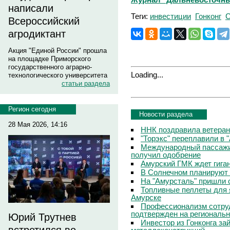
написали
Теги:
инвестиции
Гонконг
С
Всероссийский
агродиктант
Акция "Единой России" прошла
на площадке Приморского
государственного аграрно-
Loading...
технологического университета
статьи раздела
Регион сегодня
Новости раздела
28 Мая 2026, 14:16
ННК поздравила ветера
"Торэкс" переплавили в 
Международный пассажи
получил одобрение
Амурский ГМК ждет гига
В Солнечном планируют
На "Амурсталь" пришли 
Топливные пеллеты для 
Амурске
Профессионализм сотру
подтвержден на региональ
Юрий Трутнев
Инвестор из Гонконга за