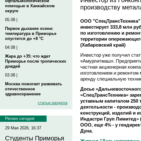
офтальмологической
производству метал
помощью в Ханкайском
округе
05.08 |
ООО "СпецТрансТехника"
инвестирует 333,8 млн ру
Первое дыхание осени:
по изготовлению и ремон
температура в Приморье
территории опережающего
опустится до +8 °C
(Хабаровский край)
04.08 |
Инвестор уже получил ста
Жара до +35: что ждет
«Амурлитмаш». Предприяти
Приморье после тропических
дождей
частная акционерная компан
изготовлением и ремонтом 
03.08 |
аренду специальную техник
Москва помогает развивать
Досье «Дальневосточног
отечественное
здравоохранение
«СпецТрансТехника» зарег
уставным капиталом 250 
статьи раздела
деятельности - производ
конструкций, изделий и и
Индастри Груп Лимитед» 
Регион сегодня
ООО, еще 4% - у гендире
29 Мая 2026, 16:37
Дуна.
Студенты Приморья
Журнал "Дальневосточный