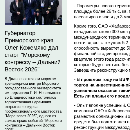
- Параметры нового термин
площадь более 26 тыс. кв. 
пассажиров в час и до 3 мл
Кроме того, ОАО «Хабаров
вкладывает около 300 млн 
Губернатор
международного терминала.
Приморского края
почти вдвое, с текущих 5,2
Олег Кожемяко дал
способность вырастет до 50
финальной стадии прохожден
старт "Морскому
квартале этого года рассч
конгрессу – Дальний
которые будут вестись без
Восток 2026"
Завершить реконструкцию п
В Дальневосточном морском
- В прошлом году на ВЭФ
тренажерном центре Морского
торгов на инвестиционно
государственного университета
успешным оказался такой
им. адмирала Г. И. Невельского
Есть ли планы его продо
во Владивостоке состоялась
торжественная церемония
- Опыт вполне успешный. 
открытия конкурса
компания ОАО «Хабаровски
профессионального мастерства
разместив облигационный з
"Море зовет 2026", одного из
самых ярких событий "Морского
средств был подготовлен пр
конгресса – Дальний Восток
реконструкции международ
2026".