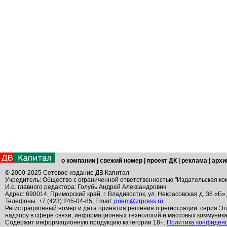
о компании
|
свежий номер
|
проект ДК
|
реклама
|
архи
© 2000-2025 Сетевое издание ДВ Капитал
Учредитель: Общество с ограниченной ответственностью "Издательская ко
И.о. главного редактора: Голубь Андрей Александрович
Адрес: 690014, Приморский край, г. Владивосток, ул. Некрасовская д. 36 «Б»
Телефоны: +7 (423) 245-04-85; Email:
priem@zrpress.ru
Регистрационный номер и дата принятия решения о регистрации: серия Эл
надзору в сфере связи, информационных технологий и массовых коммуник
Содержит информационную продукцию категории 18+.
Политика конфиден