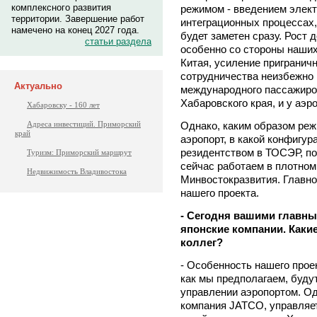
комплексного развития
режимом - введением элект
территории. Завершение работ
интеграционных процессах, 
намечено на конец 2027 года.
будет заметен сразу. Рост 
статьи раздела
особенно со стороны наших
Китая, усиление приграничн
сотрудничества неизбежно 
Актуально
международного пассажироп
Хабаровского края, и у аэр
Хабаровску - 160 лет
Однако, каким образом реж
Адреса инвестиций. Приморский
край
аэропорт, в какой конфигур
резидентством в ТОСЭР, по
Туризм: Приморский маршрут
сейчас работаем в плотном
Недвижимость Владивостока
Минвостокразвития. Главно
нашего проекта.
- Сегодня вашими главны
японские компании. Какие
коллег?
- Особенность нашего проек
как мы предполагаем, буду
управлении аэропортом. Од
компания JATCO, управляе