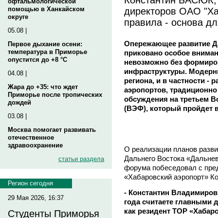
офтальмологической
директоров ОАО "Ха
помощью в Ханкайском
округе
правила - основа д
05.08 |
Опережающее развитие Да
Первое дыхание осени:
температура в Приморье
приковано особое вниман
опустится до +8 °C
невозможно без формиро
инфраструктуры. Модерн
04.08 |
региона, и в частности -
Жара до +35: что ждет
аэропортов, традиционно
Приморье после тропических
обсуждения на третьем 
дождей
(ВЭФ), который пройдет в
03.08 |
Москва помогает развивать
отечественное
здравоохранение
О реализации планов разв
Дальнего Востока «Дальне
статьи раздела
форума побеседовал с пре
«Хабаровский аэропорт» 
Регион сегодня
- Константин Владимиров
29 Мая 2026, 16:37
года считаете главными 
как резидент ТОР «Хабар
Студенты Приморья