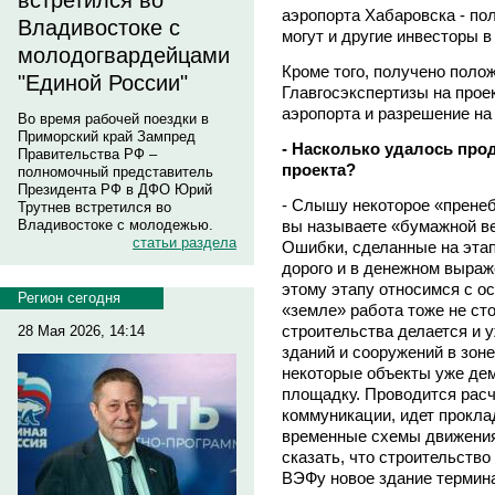
встретился во
аэропорта Хабаровска - по
Владивостоке с
могут и другие инвесторы 
молодогвардейцами
Кроме того, получено поло
"Единой России"
Главгосэкспертизы на прое
аэропорта и разрешение на
Во время рабочей поездки в
Приморский край Зампред
- Насколько удалось про
Правительства РФ –
проекта?
полномочный представитель
Президента РФ в ДФО Юрий
- Слышу некоторое «пренебр
Трутнев встретился во
вы называете «бумажной ве
Владивостоке с молодежью.
статьи раздела
Ошибки, сделанные на этап
дорого и в денежном выраж
этому этапу относимся с о
Регион сегодня
«земле» работа тоже не сто
строительства делается и у
28 Мая 2026, 14:14
зданий и сооружений в зоне
некоторые объекты уже де
площадку. Проводится расч
коммуникации, идет прокла
временные схемы движения
сказать, что строительств
ВЭФу новое здание термина