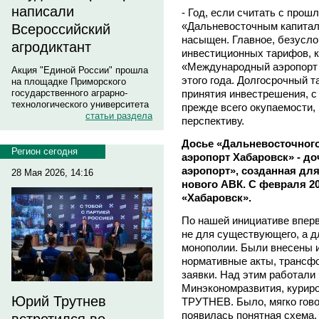
написали
- Год, если считать с прош
«Дальневосточным капитал
Всероссийский
насыщен. Главное, безусло
агродиктант
инвестиционных тарифов, 
«Международный аэропорт 
Акция "Единой России" прошла
этого года. Долгосрочный т
на площадке Приморского
принятия инвестрешения, с
государственного аграрно-
технологического университета
прежде всего окупаемости,
статьи раздела
перспективу.
Досье «Дальневосточног
Регион сегодня
аэропорт Хабаровск» - д
аэропорт», созданная для
28 Мая 2026, 14:16
нового АВК. С февраля 20
«Хабаровск».
По нашей инициативе вперв
не для существующего, а д
монополии. Были внесены 
нормативные акты, трансф
заявки. Над этим работали
Минэкономразвития, курир
Юрий Трутнев
ТРУТНЕВ. Было, мягко говор
появилась понятная схема.