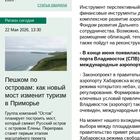
статьи раздела
Инструмент перспективный
финансовые инструменты д
комплексное развитие аэро
Регион сегодня
Фондом развития Дальнего
22 Мая 2026, 13:30
сотрудничества. Возможно
размещение облигаций, теп
также пойдут на реконстру
- В конце июня появилас
порта Владивосток (СПВ)
международные аэропорт
- Законопроект в правител
Пешком по
аэропорту Хабаровска всег
режима «открытого неба», 
островам: как новый
регулирования. Формирован
мост изменит туризм
ключевых условий привлече
в Приморье
Владивосток (аэропорт) та
очевиден, международные п
Группа компаний "Остов"
планирует построить мост,
На момент нашего вхожден
который свяжет Русский остров
выбора между площадками,
с островом Елены. Переправа
правительство примет реше
станет первым этапом
Хабаровска режима свобод
масштабного проекта