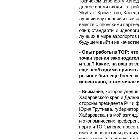
токийском аэропорту Ханеда
долгое время входит в тро
Skytrax. Кроме того, Ханед
лучший внутренний и самый
вместе с японскими партне
опыт, стандарты и идеолог
лучших в мире аэропортов 
будущем выйти на качестве
- Опыт работы в ТОР: что
точки зрения законодате
и т. д.? Какие, на ваш в
еще необходимо принять 
регионе был еще более к
инвесторов, в том числе
- Внимание, которое уделя
Хабаровского края и Дальн
стороны президента РФ и 
Юрия Трутнева, губернато
Хабаровска, на мой взгляд
и экономических преферен
порта и ТОР, многие проек
имели перспективы реализа
иностранный, я думаю, уже 