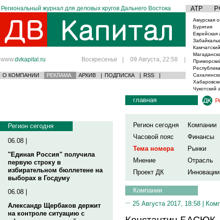
Региональный журнал для деловых кругов Дальнего Востока
АТР
Р
Амурская о
Бурятия
Еврейская 
Забайкаль
Камчатский
Магаданска
www.
dvkapital.ru
Воскресенье
|
09 Августа, 22:58
|
Приморски
Республика
О КОМПАНИИ
РЕКЛАМА
АРХИВ
|
ПОДПИСКА
|
RSS
|
Сахалинска
Хабаровски
Чукотский 
главная
Р
Регион сегодня
Компании
Регион сегодня
Часовой пояс
Финансы
06.08 |
Тема номера
Рынки
"Единая Россия" получила
Мнение
Отрасль
первую строку в
избирательном бюллетене на
Проект ДК
Инновации
выборах в Госдуму
Компании
06.08 |
25 Августа 2017, 18:58 |
Ком
Александр Щербаков держит
на контроле ситуацию с
Константин БАСЮК, 