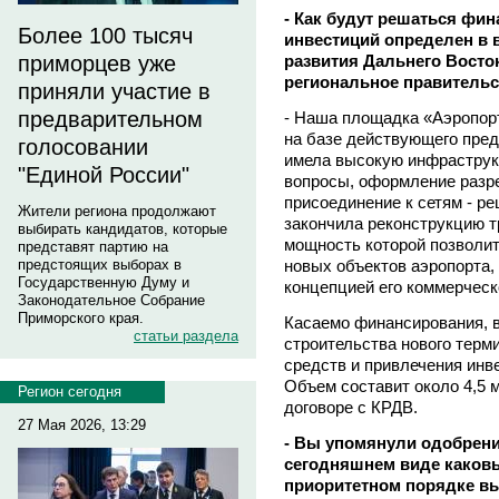
- Как будут решаться фи
Более 100 тысяч
инвестиций определен в 
развития Дальнего Восто
приморцев уже
региональное правительс
приняли участие в
предварительном
- Наша площадка «Аэропор
на базе действующего пред
голосовании
имела высокую инфраструк
"Единой России"
вопросы, оформление разр
присоединение к сетям - р
Жители региона продолжают
закончила реконструкцию 
выбирать кандидатов, которые
мощность которой позволи
представят партию на
новых объектов аэропорта, 
предстоящих выборах в
Государственную Думу и
концепцией его коммерческ
Законодательное Собрание
Приморского края.
Касаемо финансирования, вс
статьи раздела
строительства нового терм
средств и привлечения инве
Объем составит около 4,5 
Регион сегодня
договоре с КРДВ.
27 Мая 2026, 13:29
- Вы упомянули одобрени
сегодняшнем виде каковы
приоритетном порядке в