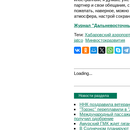
партнер и свои обещания, с
пожелать, наверное, можно
атмосфера, настрой сохран
Журнал "Дальневосточный 
Теги:
Хабаровский аэропор
jatco
Минвостокразвития
Loading...
Новости раздела
ННК поздравила ветера
"Торэкс" переплавили в 
Международный пассажи
получил одобрение
Амурский ГМК ждет гига
В Солнечном планируют