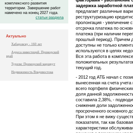
комплексного развития
задержка заработной плат
территории. Завершение работ
предлагает различные вари
намечено на конец 2027 года.
реструктуризацию кредитно
статьи раздела
пролонгация - увеличение с
отсрочка платежа по основ
платежа (при наличии пере
Актуально
прошлый период). Причем 
Хабаровску - 160 лет
доступны не только клиент
используются в целях нед
Адреса инвестиций. Приморский
Вся эта работа в комплекс
край
положительных результатов
Туризм: Приморский маршрут
текущий год.
Недвижимость Владивостока
- 2012 год АТБ начал с поз
вынесенная на счета учета 
всего портфеля физических
доля данной задолженности
составила 2,38%, - подводи
снижения доли задолженнос
просроченного основного до
При этом я не вижу сущест
показателя, так как базов
характеристики обслуживан