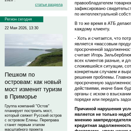
правообладателем товарног
статьи раздела
зафиксировано свидетельс
по интеллектуальной собст
Регион сегодня
В то же время в АТБ делаю
22 Мая 2026, 13:30
каждому клиенту.
- Хоть и считается, что по
является «массовым продук
просроченной задолженност
считает Игорь Зильберблюм
всех клиентов разные, и дл
сложившейся ситуации, со
конкретным случаем и выр
Пешком по
решения проблемы. Главное
островам: как новый
просроченную задолженнос
действиями, иначе банк бу
мост изменит туризм
органы с иском о взыскани
в Приморье
порядке или передать задо
Группа компаний "Остов"
Причиной нарушения усл
планирует построить мост,
является не только недо
который свяжет Русский остров
мнению зампредседателя 
с островом Елены. Переправа
станет первым этапом
кредитная задолженност
масштабного проекта
факторами - увольнение с