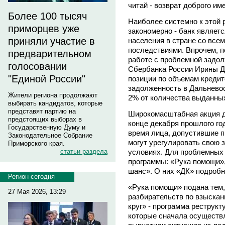
читай - возврат доброго им
Более 100 тысяч
Наиболее системно к этой 
приморцев уже
закономерно - банк являет
приняли участие в
населения в стране со все
последствиями. Впрочем, п
предварительном
работе с проблемной задо
голосовании
Сбербанка России Ирины 
"Единой России"
позиции по объемам кредит
задолженность в Дальнево
Жители региона продолжают
2% от количества выданных
выбирать кандидатов, которые
представят партию на
Широкомасштабная акция д
предстоящих выборах в
конце декабря прошлого год
Государственную Думу и
время лица, допустившие п
Законодательное Собрание
могут урегулировать свою
Приморского края.
условиях. Для проблемных 
статьи раздела
программы: «Рука помощи»,
шанс». О них «ДК» подроб
Регион сегодня
«Рука помощи» подана тем,
27 Мая 2026, 13:29
разбирательств по взыска
круг» - программа реструкт
которые сначала осуществл