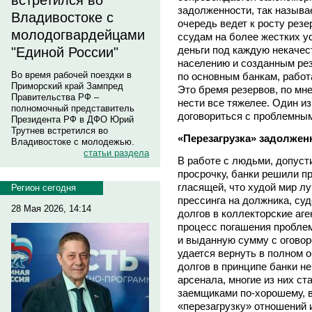
встретился во
задолженности, так называ
Владивостоке с
очередь ведет к росту рез
молодогвардейцами
ссудам на более жестких у
деньги под каждую некачес
"Единой России"
населению и созданным ре
Во время рабочей поездки в
по основным банкам, работ
Приморский край Зампред
Это бремя резервов, по мн
Правительства РФ –
нести все тяжелее. Один и
полномочный представитель
договориться с проблемны
Президента РФ в ДФО Юрий
Трутнев встретился во
«Перезагрузка» задолжен
Владивостоке с молодежью.
статьи раздела
В работе с людьми, допуст
просрочку, банки решили п
гласящей, что худой мир л
Регион сегодня
прессинга на должника, су
28 Мая 2026, 14:14
долгов в коллекторские аген
процесс погашения проблемн
и выданную сумму с оговор
удается вернуть в полном 
долгов в принципе банки не
арсенала, многие из них с
заемщиками по-хорошему, в
«перезагрузку» отношений 