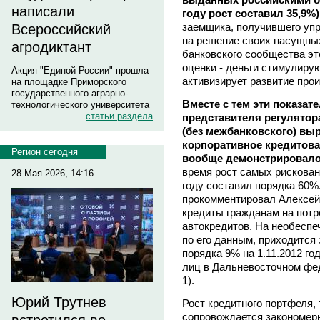
написали
году рост составил 35,9%)
заемщика, получившего уп
Всероссийский
на решение своих насущных
агродиктант
банковского сообщества эт
оценки - деньги стимулиру
Акция "Единой России" прошла
активизирует развитие про
на площадке Приморского
государственного аграрно-
Вместе с тем эти показат
технологического университета
статьи раздела
представителя регулятор
(без межбанковского) вы
корпоративное кредитова
Регион сегодня
вообще демонстрировало
время рост самых рискован
28 Мая 2026, 14:16
году составил порядка 60%
прокомментировал Алексей
кредиты гражданам на потр
автокредитов. На необеспе
по его данным, приходится 
порядка 9% на 1.11.2012 г
лиц в Дальневосточном фед
1).
Юрий Трутнев
Рост кредитного портфеля, 
сопровождается закономер