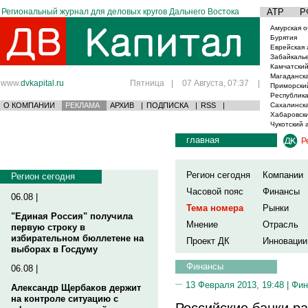
Региональный журнал для деловых кругов Дальнего Востока
АТР
Р
Амурская о
Бурятия
Еврейская 
Забайкаль
Камчатский
Магаданска
www.
dvkapital.ru
Пятница
|
07 Августа, 07:37
|
Приморски
Республика
О КОМПАНИИ
РЕКЛАМА
АРХИВ
|
ПОДПИСКА
|
RSS
|
Сахалинска
Хабаровски
Чукотский 
главная
Р
Регион сегодня
Компании
Регион сегодня
Часовой пояс
Финансы
06.08 |
Тема номера
Рынки
"Единая Россия" получила
Мнение
Отрасль
первую строку в
избирательном бюллетене на
Проект ДК
Инновации
выборах в Госдуму
Финансы
06.08 |
13 Февраля 2013, 19:48 |
Фин
Александр Щербаков держит
на контроле ситуацию с
Российские банки р