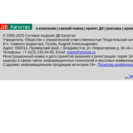
о компании
|
свежий номер
|
проект ДК
|
реклама
|
архи
© 2000-2025 Сетевое издание ДВ Капитал
Учредитель: Общество с ограниченной ответственностью "Издательская ко
И.о. главного редактора: Голубь Андрей Александрович
Адрес: 690014, Приморский край, г. Владивосток, ул. Некрасовская д. 36 «Б»
Телефоны: +7 (423) 245-04-85; Email:
priem@zrpress.ru
Регистрационный номер и дата принятия решения о регистрации: серия Эл
надзору в сфере связи, информационных технологий и массовых коммуник
Содержит информационную продукцию категории 18+.
Политика конфиден