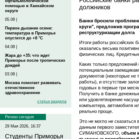
офтальмологической
должников
помощью в Ханкайском
округе
05.08 |
Банки бросили проблемн
круги", предложив прогр
Первое дыхание осени:
реструктуризации долга
температура в Приморье
опустится до +8 °C
Итоги работы российских б
04.08 |
оказались весьма позитивн
физических лиц. Кредитные
Жара до +35: что ждет
Приморье после тропических
Каких только предложений 
дождей
потенциальным заемщикам,
03.08 |
документов (некоторые не 
работы), и отсутствие зало
Москва помогает развивать
годовых в первые три месяц
отечественное
здравоохранение
Получить в банке денежны
или удовлетворение насущн
статьи раздела
компьютера, автомобиля ил
реально проще.
Регион сегодня
Это не могло не сказаться в
29 Мая 2026, 16:37
данным первого заместител
СИМАНОВСКОГО, о
бъем 
Студенты Приморья
выданных российскими ба