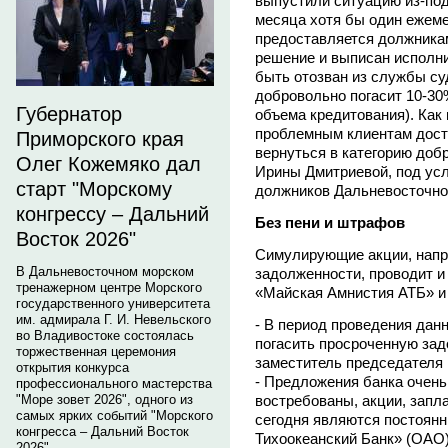
выпустили ситуацию из-под
месяца хотя бы один ежеме
предоставляется должникам
решение и выписан исполни
быть отозван из службы су
добровольно погасит 10-30
Губернатор
объема кредитования). Как
проблемным клиентам дост
Приморского края
вернуться в категорию до
Олег Кожемяко дал
Ирины Дмитриевой, под ус
старт "Морскому
должников Дальневосточно
конгрессу – Дальний
Без пени и штрафов
Восток 2026"
Симулирующие акции, напр
В Дальневосточном морском
задолженности, проводит и
тренажерном центре Морского
«Майская Амнистия АТБ» и
государственного университета
им. адмирала Г. И. Невельского
- В период проведения дан
во Владивостоке состоялась
погасить просроченную задо
торжественная церемония
заместитель председател
открытия конкурса
- Предложения банка очень
профессионального мастерства
востребованы, акции, запл
"Море зовет 2026", одного из
самых ярких событий "Морского
сегодня являются постоянн
конгресса – Дальний Восток
Тихоокеанский Банк» (ОАО
2026".