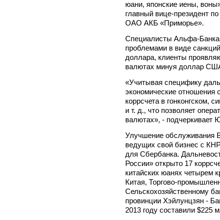
юани, японские иены, воны
главный вице-президент по
ОАО АКБ «Приморье».
Специалисты Альфа-Банка 
проблемами в виде санкций
доллара, клиенты проявляю
валютах минуя доллар СШ
«Учитывая специфику даль
экономические отношения с
коррсчета в гонконгском, с
и т. д., что позволяет опер
валютах», - подчеркивает 
Улучшение обслуживания ВЭ
ведущих свой бизнес с КНР
для Сбербанка. Дальнево
России» открыто 17 коррсч
китайских юанях четырем к
Китая, Торгово-промышленн
Сельскохозяйственному бан
провинции Хэйлунцзян - Ба
2013 году составили $225 м