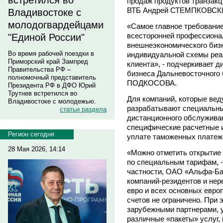
встретился во
продаж продуктов транзакц
ВТБ Андрей СТЕМПКОВСК
Владивостоке с
молодогвардейцами
«Самое главное требование 
всесторонней профессиона
"Единой России"
внешнеэкономического бизн
Во время рабочей поездки в
индивидуальной схемы реал
Приморский край Зампред
клиента», - подчеркивает д
Правительства РФ –
бизнеса Дальневосточного
полномочный представитель
ПОДКОСОВА.
Президента РФ в ДФО Юрий
Трутнев встретился во
Для компаний, которые вед
Владивостоке с молодежью.
разрабатывают специальны
статьи раздела
дистанционного обслуживан
специфические расчетные и
Регион сегодня
уплате таможенных платеж
28 Мая 2026, 14:14
«Можно отметить открытие 
по специальным тарифам, -
частности, ОАО «Альфа-Бан
компаний-резидентов и нер
евро и всех основных евро
счетов не ограничено. При
зарубежными партнерами, у
различные «пакеты» услуг,