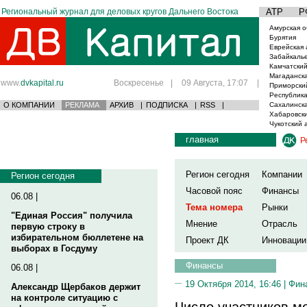
Региональный журнал для деловых кругов Дальнего Востока
АТР
Р
Амурская о
Бурятия
Еврейская 
Забайкаль
Камчатский
Магаданска
www.
dvkapital.ru
Воскресенье
|
09 Августа, 17:07
|
Приморски
Республика
О КОМПАНИИ
РЕКЛАМА
АРХИВ
|
ПОДПИСКА
|
RSS
|
Сахалинска
Хабаровски
Чукотский 
главная
Р
Регион сегодня
Компании
Регион сегодня
Часовой пояс
Финансы
06.08 |
Тема номера
Рынки
"Единая Россия" получила
Мнение
Отрасль
первую строку в
избирательном бюллетене на
Проект ДК
Инновации
выборах в Госдуму
Финансы
06.08 |
19 Октября 2014, 16:46 |
Фин
Александр Щербаков держит
на контроле ситуацию с
Число участников м