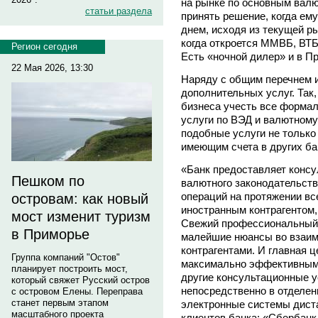
на рынке по основным валю
статьи раздела
принять решение, когда ем
днем, исходя из текущей ры
когда откроется ММВБ, ВТБ
Регион сегодня
Есть «ночной дилер» и в П
22 Мая 2026, 13:30
Наряду с общим перечнем 
дополнительных услуг. Так
бизнеса учесть все формал
услуги по ВЭД и валютному
подобные услуги не только
имеющим счета в других ба
«Банк предоставляет консу
Пешком по
валютного законодательств
операций на протяжении вс
островам: как новый
иностранным контрагентом,
мост изменит туризм
Свежий профессиональный 
в Приморье
малейшие нюансы во взаим
контрагентами. И главная ц
Группа компаний "Остов"
максимально эффективными
планирует построить мост,
другие консультационные у
который свяжет Русский остров
непосредственно в отделен
с островом Елены. Переправа
станет первым этапом
электронные системы дист
масштабного проекта
клиентов банка: «Сбербанк