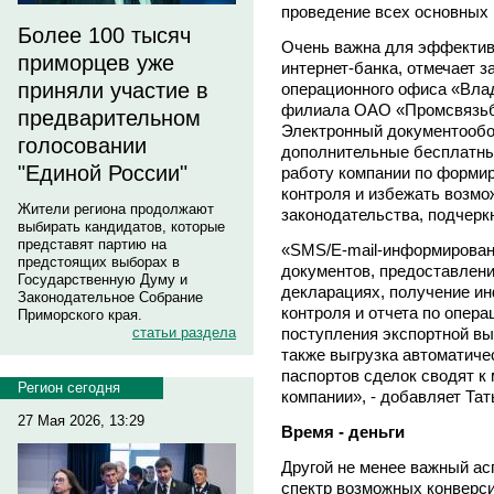
проведение всех основных
Более 100 тысяч
Очень важна для эффектив
приморцев уже
интернет-банка, отмечает з
приняли участие в
операционного офиса «Вла
филиала ОАО «Промсвязь
предварительном
Электронный документообо
голосовании
дополнительные бесплатны
"Единой России"
работу компании по форми
контроля и избежать возм
Жители региона продолжают
законодательства, подчерк
выбирать кандидатов, которые
представят партию на
«SMS/E-mail-информирован
предстоящих выборах в
документов, предоставлен
Государственную Думу и
декларациях, получение ин
Законодательное Собрание
контроля и отчета по опер
Приморского края.
поступления экспортной вы
статьи раздела
также выгрузка автоматиче
паспортов сделок сводят к
Регион сегодня
компании», - добавляет Та
27 Мая 2026, 13:29
Время - деньги
Другой не менее важный асп
спектр возможных конверси