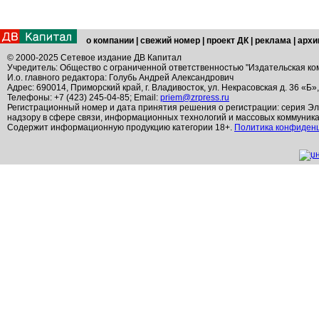
о компании
|
свежий номер
|
проект ДК
|
реклама
|
архи
© 2000-2025 Сетевое издание ДВ Капитал
Учредитель: Общество с ограниченной ответственностью "Издательская ко
И.о. главного редактора: Голубь Андрей Александрович
Адрес: 690014, Приморский край, г. Владивосток, ул. Некрасовская д. 36 «Б»
Телефоны: +7 (423) 245-04-85; Email:
priem@zrpress.ru
Регистрационный номер и дата принятия решения о регистрации: серия Эл
надзору в сфере связи, информационных технологий и массовых коммуник
Содержит информационную продукцию категории 18+.
Политика конфиден