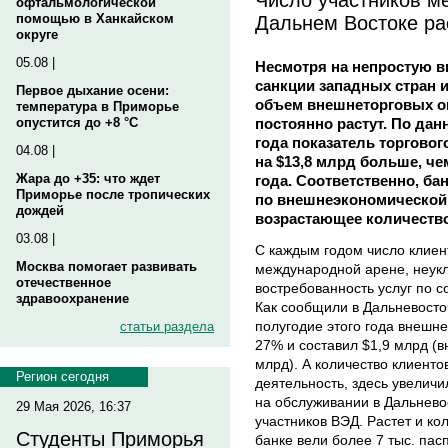
офтальмологической
Дальнем Востоке ра
помощью в Ханкайском
округе
05.08 |
Несмотря на непростую 
санкции западных стран и
Первое дыхание осени:
объем внешнеторговых о
температура в Приморье
постоянно растут. По дан
опустится до +8 °C
года показатель торговог
04.08 |
на $13,8 млрд больше, ч
Жара до +35: что ждет
года. Соответственно, б
Приморье после тропических
по внешнеэкономической 
дождей
возрастающее количество
03.08 |
С каждым годом число клиент
Москва помогает развивать
международной арене, неукл
отечественное
востребованность услуг по 
здравоохранение
Как сообщили в Дальневосто
полугодие этого года внешне
статьи раздела
27% и составил $1,9 млрд (в
млрд). А количество клиент
Регион сегодня
деятельность, здесь увелич
на обслуживании в Дальнево
29 Мая 2026, 16:37
участников ВЭД. Растет и ко
Студенты Приморья
банке вели более 7 тыс. пас