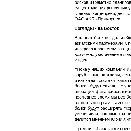
рисков и грамотно планиро
существующих рыночных ус
главный вице-президент по
ОАО АКБ «Приморье».
Взгляды - на Восток
В планах банков - дальней
азиатскими партнерами. Сп
интереса к расчетам в нац
возможно увеличение актив
Индии.
«Пока у наших компаний, и
зарубежные партнеры, есть
и валютная составляющая 
банков будут связаны с у
операций, финансированием
последнее время мы все б
валютным торгам, самостоя
банки будут расширять «ко
увеличивая, например, кол
делится мнением Юрий Хит
Промсвязьбанк также ориен