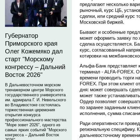
предлагают несколько вари
рыночный, курс ЦБ, устан
сделки, или средний курс 
Московской биржей.
Бывают и особенные предло
Губернатор
может оформить заявку по 
Приморского края
сделка осуществляется. Б
курс, согласованный напр
Олег Кожемяко дал
котировки на межбанковско
старт "Морскому
Альфа-Банк представляет 
конгрессу – Дальний
терминал - ALFA-FOREX. Он
Восток 2026"
времени проводить торги н
FOREX. При этом клиент от
В Дальневосточном морском
дня: может совершать сдел
тренажерном центре Морского
государственного университета
может также устанавливать
им. адмирала Г. И. Невельского
Ордер позволяет совершать
во Владивостоке состоялась
по заранее заданным клиен
торжественная церемония
исполнения, сумма списани
открытия конкурса
профессионального мастерства
Ради оперативности провед
"Море зовет 2026", одного из
региональную специфику. К
самых ярких событий "Морского
дальневосточному времени
конгресса – Дальний Восток
2026".