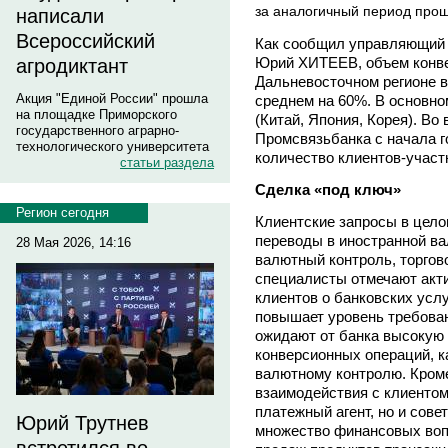
за аналогичный период прош
написали
Всероссийский
Как сообщил управляющий
Юрий ХИТЕЕВ, объем конве
агродиктант
Дальневосточном регионе в
Акция "Единой России" прошла
среднем на 60%. В основно
на площадке Приморского
(Китай, Япония, Корея). В
государственного аграрно-
Промсвязьбанка с начала г
технологического университета
количество клиентов-участ
статьи раздела
Сделка «под ключ»
Регион сегодня
Клиентские запросы в цело
переводы в иностранной ва
28 Мая 2026, 14:16
валютный контроль, торгов
специалисты отмечают акт
клиентов о банковских усл
повышает уровень требован
ожидают от банка высокую 
конверсионных операций, к
валютному контролю. Кроме
взаимодействия с клиентом,
платежный агент, но и сове
Юрий Трутнев
множество финансовых вопр