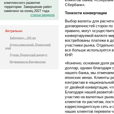
комплексного развития
Сбербанк».
территории. Завершение работ
намечено на конец 2027 года.
Тонкости конвертации
статьи раздела
Выбор валюты для расчетов
договоренностей сторон по 
правило, могут осуществит
Актуально
конвертируемой валюте мир
Хабаровску - 160 лет
востребованы платежи в д
участники рынка. Отдельно
Адреса инвестиций. Приморский
край
все больше используется в
КНР.
Туризм: Приморский маршрут
Недвижимость Владивостока
«Конечно, основная доля р
доллар, однако благодаря 
нашего банка, мы отмечаем
японских иенах. Клиенты 
контрактам в национальной
от двойной конвертации, ч
Благодаря нашей развитой 
участию на валютных рынка
клиентов по расчетам, пос
корреспондентскую сеть и с
наших клиентов перевели ч