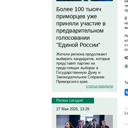
к
ч
Более 100 тысяч
п
приморцев уже
В
приняли участие в
н
в
предварительном
Н
голосовании
к
"Единой России"
с
п
Жители региона продолжают
Ю
выбирать кандидатов, которые
представят партию на
Ж
предстоящих выборах в
Государственную Думу и
Законодательное Собрание
Приморского края.
Т
статьи раздела
Регион сегодня
27 Мая 2026, 13:29
Lo