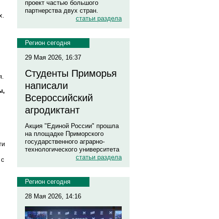
проект частью большого
партнерства двух стран.
х.
статьи раздела
Регион сегодня
29 Мая 2026, 16:37
Студенты Приморья
я.
написали
ы,
Всероссийский
агродиктант
Акция "Единой России" прошла
на площадке Приморского
государственного аграрно-
ти
технологического университета
статьи раздела
 с
Регион сегодня
28 Мая 2026, 14:16