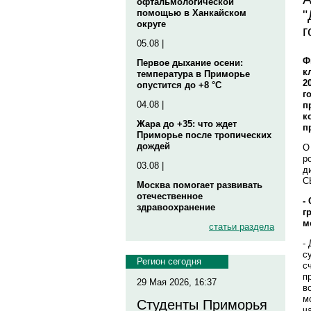
офтальмологической
"
помощью в Ханкайском
округе
г
05.08 |
Ф
Первое дыхание осени:
к
температура в Приморье
2
опустится до +8 °C
г
04.08 |
п
к
Жара до +35: что ждет
п
Приморье после тропических
дождей
О
р
03.08 |
д
С
Москва помогает развивать
отечественное
-
здравоохранение
г
м
статьи раздела
-
с
Регион сегодня
с
п
29 Мая 2026, 16:37
в
м
Студенты Приморья
ч