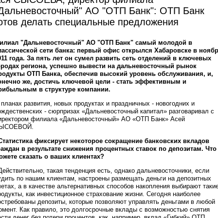
Дальневосточный" АО "ОТП Банк": ОТП Банк
отов делать специальные предложения
илиал "Дальневосточный" АО "ОТП Банк" самый молодой в
лассической сети банка: первый офис открылся Хабаровске в нояб
011 года. За пять лет он сумел развить сеть отделений в ключевых
ородах региона, успешно вывести на дальневосточный рынок
родукты ОТП Банка, обеспечив высокий уровень обслуживания, и,
онечно же, достичь ключевой цели - стать эффективным и
рибыльным в структуре компании.
 планах развития, новых продуктах и праздничных - новогодних и
ождественских - сюрпризах «Дальневосточный капитал» разговаривал с
иректором филиала «Дальневосточный» АО «ОТП Банк» Асей
ЫСОЕВОЙ.
 Статистика фиксирует некоторое сокращение банковских вкладов
раждан в результате снижения процентных ставок по депозитам. Что
ожете сказать о ваших клиентах?
 Действительно, такая тенденция есть, однако дальневосточники, если
удить по нашим клиентам, настроены размещать деньги на депозитных
четах, а в качестве альтернативных способов накопления выбирают таки
родукты, как инвестиционное страхование жизни. Сегодня наиболее
остребованы депозиты, которые позволяют управлять деньгами в любой
омент. Как правило, это долгосрочные вклады с возможностью снятия
асти денег без потери процентов, как, например, вклад «Гибкий» ОТП