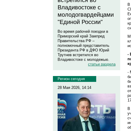
встретился во
В
Владивостоке с
C
молодогвардейцами
Е
о
"Единой России"
к
с
Во время рабочей поездки в
Приморский край Зампред
М
Правительства РФ –
к
полномочный представитель
и
Президента РФ в ДФО Юрий
-
Трутнев встретился во
п
Владивостоке с молодежью.
к
статьи раздела
-
б
Регион сегодня
б
в
28 Мая 2026, 14:14
о
р
1
В
у
с
и
о