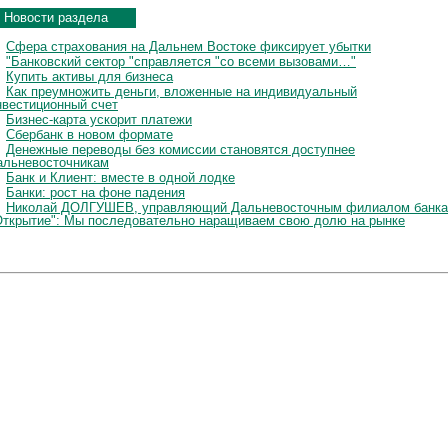
Новости раздела
Сфера страхования на Дальнем Востоке фиксирует убытки
"Банковский сектор "справляется "со всеми вызовами…"
Купить активы для бизнеса
Как преумножить деньги, вложенные на индивидуальный
нвестиционный счет
Бизнес-карта ускорит платежи
Сбербанк в новом формате
Денежные переводы без комиссии становятся доступнее
альневосточникам
Банк и Клиент: вместе в одной лодке
Банки: рост на фоне падения
Николай ДОЛГУШЕВ, управляющий Дальневосточным филиалом банка
Открытие": Мы последовательно наращиваем свою долю на рынке