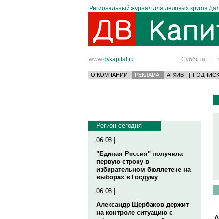
Региональный журнал для деловых кругов Дал
www.
dvkapital.ru
Суббота
|
О КОМПАНИИ
РЕКЛАМА
АРХИВ
|
ПОДПИСК
Регион сегодня
06.08 |
"Единая Россия" получила
первую строку в
избирательном бюллетене на
выборах в Госдуму
06.08 |
Александр Щербаков держит
на контроле ситуацию с
А