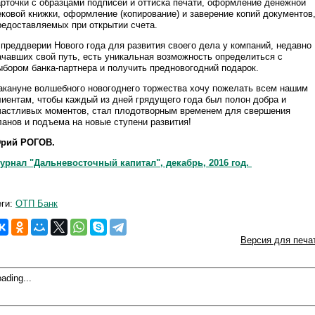
арточки с образцами подписей и оттиска печати, оформление денежной
ековой книжки, оформление (копирование) и заверение копий документов
редоставляемых при открытии счета.
 преддверии Нового года для развития своего дела у компаний, недавно
ачавших свой путь, есть уникальная возможность определиться с
ыбором банка-партнера и получить предновогодний подарок.
акануне волшебного новогоднего торжества хочу пожелать всем нашим
лиентам, чтобы каждый из дней грядущего года был полон добра и
частливых моментов, стал плодотворным временем для свершения
ланов и подъема на новые ступени развития!
рий РОГОВ.
урнал "Дальневосточный капитал", декабрь, 2016 год.
еги:
ОТП Банк
Версия для печа
ading...