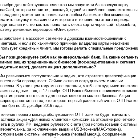
 ноябре для действующих клиентов мы запустили банковскую карту
learCard, которая является, пожалуй, одной из наиболее привлекательны
е владелец может снять наличные в любом банкомате без комиссии,
платить покупку в магазине и интернете в течение льготного периода
редитования и с легкостью пополнить счета карты через сайт otpbank.ru,
истему денежных переводов «Юнистрим».
ы работаем в массовом сегменте и дорожим взаимоотношениями с
лиентами, и если по каким-либо причинам владелец карты неактивно
спользует кредитный лимит, мы готовы делать специальные предложени
 Вы позиционируете себя как универсальный банк. На какие сегмент
омимо ваших традиционных бизнесов (пос-кредитование и сегмент
редитных карт), делаете акцент дополнительно?
 Мы развиваемся поступательно и видим, что стратегия диверсификации
изнеса себя оправдывает. Сейчас активно сотрудничаем с малым
изнесом. В уходящем году многое сделали, чтобы сотрудничество стало
заимовыгодным. Так, с 17 ноября ОТП Банк объявил о снижении стоимос
ткрытия расчетного счета для новых клиентов малого бизнеса. Акция
аспространяется на тех, кто откроет первый расчетный счет в ОТП Банке
7 ноября по 31 декабря 2016 года.
 течение первого месяца обслуживания ОТП Банк не будет взимать c
частника акции «Для новых клиентов» комиссии за открытие расчетного
чета в рублях РФ, ведение рублевого счета (при использовании системы
нтернет-банка, за исключением выдачи USB-токена/MAC-токена),
бслуживание системы интернет-банка (первый месяц), оформление