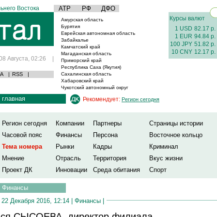
ьнего Востока
АТР
РФ
ДФО
Курсы валют
Амурская область
Бурятия
1 USD
82.17 р.
Еврейская автономная область
1 EUR
94.84 р.
Забайкалье
100 JPY
51.82 р.
Камчатский край
10 CNY
12.17 р.
Магаданская область
08 Августа, 02:26
|
Приморский край
Республика Саха (Якутия)
А
|
RSS
|
Сахалинская область
Хабаровский край
Чукотский автономный округ
главная
Рекомендует:
Регион сегодня
Регион сегодня
Компании
Партнеры
Страницы истории
Часовой пояс
Финансы
Персона
Восточное кольцо
Тема номера
Рынки
Кадры
Криминал
Мнение
Отрасль
Территория
Вкус жизни
Проект ДК
Инновации
Среда обитания
Спорт
Финансы
22 Декабря 2016, 12:14 |
Финансы
|
ся СЫСОЕВА, директор филиала