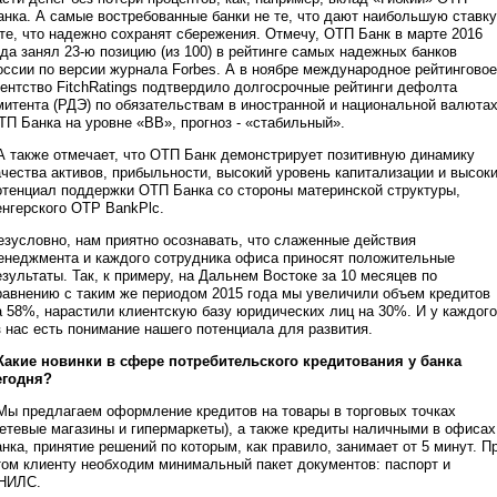
анка. А самые востребованные банки не те, что дают наибольшую ставку
 те, что надежно сохранят сбережения. Отмечу, ОТП Банк в марте 2016
ода занял 23-ю позицию (из 100) в рейтинге самых надежных банков
оссии по версии журнала Forbes. А в ноябре международное рейтинговое
гентство FitchRatings подтвердило долгосрочные рейтинги дефолта
митента (РДЭ) по обязательствам в иностранной и национальной валюта
ТП Банка на уровне «ВВ», прогноз - «стабильный».
А также отмечает, что ОТП Банк демонстрирует позитивную динамику
ачества активов, прибыльности, высокий уровень капитализации и высок
отенциал поддержки ОТП Банка со стороны материнской структуры,
енгерского OTP BankPlc.
езусловно, нам приятно осознавать, что слаженные действия
енеджмента и каждого сотрудника офиса приносят положительные
езультаты. Так, к примеру, на Дальнем Востоке за 10 месяцев по
равнению с таким же периодом 2015 года мы увеличили объем кредитов
а 58%, нарастили клиентскую базу юридических лиц на 30%. И у каждого
з нас есть понимание нашего потенциала для развития.
 Какие новинки в сфере потребительского кредитования у банка
егодня?
 Мы предлагаем оформление кредитов на товары в торговых точках
сетевые магазины и гипермаркеты), а также кредиты наличными в офисах
анка, принятие решений по которым, как правило, занимает от 5 минут. П
том клиенту необходим минимальный пакет документов: паспорт и
НИЛС.