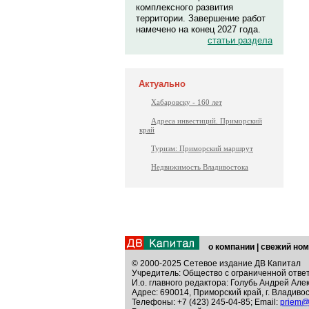
комплексного развития
территории. Завершение работ
намечено на конец 2027 года.
статьи раздела
Актуально
Хабаровску - 160 лет
Адреса инвестиций. Приморский
край
Туризм: Приморский маршрут
Недвижимость Владивостока
о компании
|
свежий ном
© 2000-2025 Сетевое издание ДВ Капитал
Учредитель: Общество с ограниченной отве
И.о. главного редактора: Голубь Андрей Але
Адрес: 690014, Приморский край, г. Владивос
Телефоны: +7 (423) 245-04-85; Email:
priem@