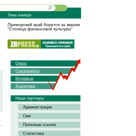
Тема номера
Приморский край борется за звание
"Столица финансовой культуры"
Опрос
Спецпроекты
Интервью
Аналитика
Наши партнеры
Администрации
Сми
Полезные ссылки
Статистика