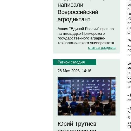
написали
Б
а
Всероссийский
г
Р
агродиктант
а
э
Акция "Единой России" прошла
О
на площадке Приморского
государственного аграрно-
Р
технологического университета
к
статьи раздела
п
в
Регион сегодня
Б
м
28 Мая 2026, 14:16
р
с
н
и
-
с
-
(
б
э
Юрий Трутнев
С