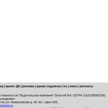
ер
|
проект ДК
|
реклама
|
архив
|
подписка
|
rss
|
поиск
|
контакты
тственностью "Издательская компания "Золотой Рог" (ОГРН 1162536095358)
ксандрович
ток, ул. Некрасовская д. 36 «Б», офис 606;
zrpress.ru