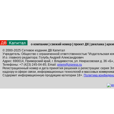
о компании
|
свежий номер
|
проект ДК
|
реклама
|
архи
© 2000-2025 Сетевое издание ДВ Капитал
Учредитель: Общество с ограниченной ответственностью "Издательская ко
И.о. главного редактора: Голубь Андрей Александрович
Адрес: 690014, Приморский край, г. Владивосток, ул. Некрасовская д. 36 «Б»
Телефоны: +7 (423) 245-04-85; Email:
priem@zrpress.ru
Регистрационный номер и дата принятия решения о регистрации: серия Эл
надзору в сфере связи, информационных технологий и массовых коммуник
Содержит информационную продукцию категории 18+.
Политика конфиден