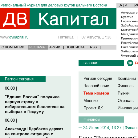
Региональный журнал для деловых кругов Дальнего Востока
АТР
Р
Амурская о
Бурятия
Еврейская 
Забайкаль
Камчатский
Магаданска
www.
dvkapital.ru
Пятница
|
07 Августа, 17:38
|
Приморски
Республика
О КОМПАНИИ
РЕКЛАМА
АРХИВ
|
ПОДПИСКА
|
RSS
|
Сахалинска
Хабаровски
Чукотский 
главная
Р
Регион сегодня
Компании
Регион сегодня
Часовой пояс
Финансы
06.08 |
Тема номера
Рынки
"Единая Россия" получила
Мнение
Отрасль
первую строку в
избирательном бюллетене на
Проект ДК
Инновации
выборах в Госдуму
Финансы
06.08 |
24 Июля 2014, 13:27 |
Финан
Александр Щербаков держит
на контроле ситуацию с
Банк "Возрождение" 