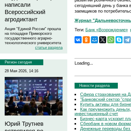
написали
сегодняшний день у банка 
заемщиков по потребительс
Всероссийский
агродиктант
Журнал "Дальневосточный
Акция "Единой России" прошла
Теги:
Банк «Возрождение»
на площадке Приморского
государственного аграрно-
технологического университета
статьи раздела
Регион сегодня
Loading...
28 Мая 2026, 14:16
Новости раздела
Сфера страхования на Д
"Банковский сектор "сп
Купить активы для бизн
Как преумножить деньги
инвестиционный счет
Бизнес-карта ускорит п
Юрий Трутнев
Сбербанк в новом форм
Денежные переводы без 