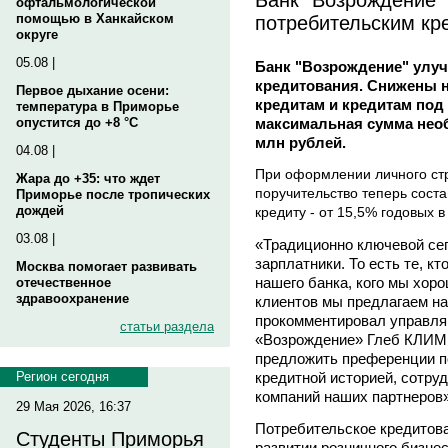
офтальмологической
потребительским кр
помощью в Ханкайском
округе
05.08 |
Банк "Возрождение" улу
кредитования. Снижены н
Первое дыхание осени:
кредитам и кредитам под
температура в Приморье
максимальная сумма необе
опустится до +8 °C
млн рублей.
04.08 |
При оформлении личного стр
Жара до +35: что ждет
поручительство теперь сост
Приморье после тропических
дождей
кредиту - от 15,5% годовых в
03.08 |
«Традиционно ключевой сег
зарплатники. То есть те, к
Москва помогает развивать
нашего банка, кого мы хоро
отечественное
здравоохранение
клиентов мы предлагаем на
прокомментировал управл
статьи раздела
«Возрождение» Глеб КЛИМЕ
предложить преференции п
кредитной историей, сотру
Регион сегодня
компаний наших партнеров»
29 Мая 2026, 16:37
Потребительское кредитова
Студенты Приморья
развитии розничного бизне