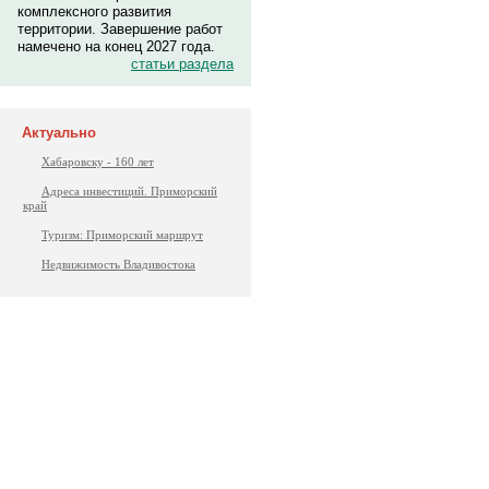
комплексного развития
территории. Завершение работ
намечено на конец 2027 года.
статьи раздела
Актуально
Хабаровску - 160 лет
Адреса инвестиций. Приморский
край
Туризм: Приморский маршрут
Недвижимость Владивостока