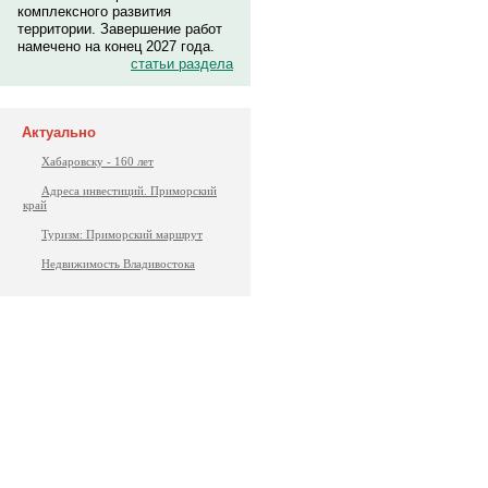
комплексного развития
территории. Завершение работ
намечено на конец 2027 года.
статьи раздела
Актуально
Хабаровску - 160 лет
Адреса инвестиций. Приморский
край
Туризм: Приморский маршрут
Недвижимость Владивостока