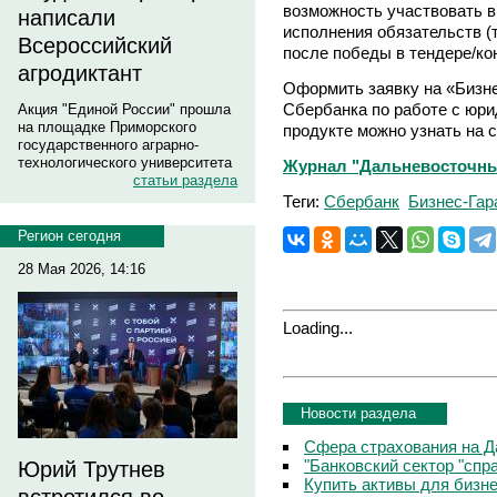
возможность участвовать в 
написали
исполнения обязательств (
Всероссийский
после победы в тендере/ко
агродиктант
Оформить заявку на «Бизн
Сбербанка по работе с юр
Акция "Единой России" прошла
на площадке Приморского
продукте можно узнать на 
государственного аграрно-
технологического университета
Журнал "Дальневосточный
статьи раздела
Теги:
Сбербанк
Бизнес-Гар
Регион сегодня
28 Мая 2026, 14:16
Loading...
Новости раздела
Сфера страхования на Д
"Банковский сектор "сп
Юрий Трутнев
Купить активы для бизн