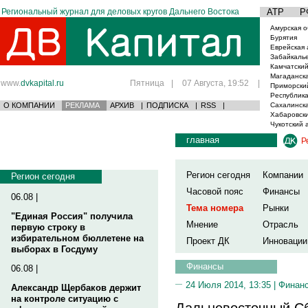
Региональный журнал для деловых кругов Дальнего Востока
АТР
Р
Амурская о
Бурятия
Еврейская 
Забайкаль
Камчатский
Магаданска
www.
dvkapital.ru
Пятница
|
07 Августа, 19:52
|
Приморски
Республика
О КОМПАНИИ
РЕКЛАМА
АРХИВ
|
ПОДПИСКА
|
RSS
|
Сахалинска
Хабаровски
Чукотский 
главная
Р
Регион сегодня
Компании
Регион сегодня
Часовой пояс
Финансы
06.08 |
Тема номера
Рынки
"Единая Россия" получила
Мнение
Отрасль
первую строку в
избирательном бюллетене на
Проект ДК
Инновации
выборах в Госдуму
Финансы
06.08 |
24 Июля 2014, 13:35 |
Финан
Александр Щербаков держит
на контроле ситуацию с
Дальневосточный Сб