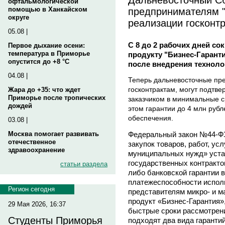
офтальмологической
предпринимателям "
помощью в Ханкайском
округе
реализации госконт
05.08 |
С 8 до 2 рабочих дней со
Первое дыхание осени:
температура в Приморье
продукту "Бизнес-Гарант
опустится до +8 °C
после внедрения техноло
04.08 |
Теперь дальневосточные пр
госконтрактам, могут подтв
Жара до +35: что ждет
Приморье после тропических
заказчиком в минимальные с
дождей
этом гарантии до 4 млн рубл
обеспечения.
03.08 |
Федеральный закон №44-ФЗ
Москва помогает развивать
отечественное
закупок товаров, работ, ус
здравоохранение
муниципальных нужд» уста
государственных контракто
статьи раздела
либо банковской гарантии 
платежеспособности исполн
Регион сегодня
представителям микро- и м
продукт «Бизнес-Гарантия»
29 Мая 2026, 16:37
быстрые сроки рассмотрени
Студенты Приморья
подходят два вида гарантий