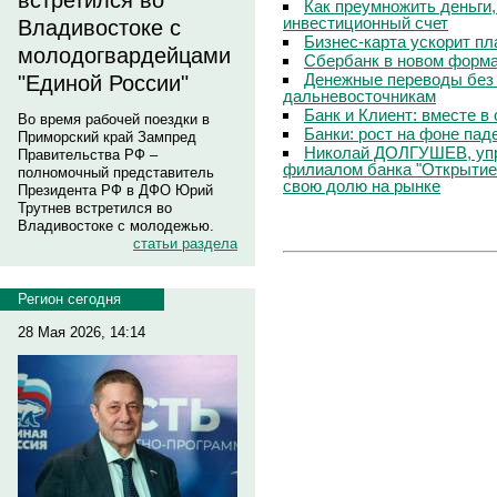
встретился во
Как преумножить деньги
инвестиционный счет
Владивостоке с
Бизнес-карта ускорит п
молодогвардейцами
Сбербанк в новом форм
Денежные переводы без 
"Единой России"
дальневосточникам
Банк и Клиент: вместе в
Во время рабочей поездки в
Банки: рост на фоне пад
Приморский край Зампред
Николай ДОЛГУШЕВ, уп
Правительства РФ –
филиалом банка "Открытие
полномочный представитель
свою долю на рынке
Президента РФ в ДФО Юрий
Трутнев встретился во
Владивостоке с молодежью.
статьи раздела
Регион сегодня
28 Мая 2026, 14:14