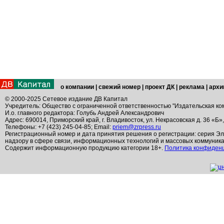
о компании
|
свежий номер
|
проект ДК
|
реклама
|
архи
© 2000-2025 Сетевое издание ДВ Капитал
Учредитель: Общество с ограниченной ответственностью "Издательская ко
И.о. главного редактора: Голубь Андрей Александрович
Адрес: 690014, Приморский край, г. Владивосток, ул. Некрасовская д. 36 «Б»
Телефоны: +7 (423) 245-04-85; Email:
priem@zrpress.ru
Регистрационный номер и дата принятия решения о регистрации: серия Эл
надзору в сфере связи, информационных технологий и массовых коммуник
Содержит информационную продукцию категории 18+.
Политика конфиден