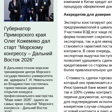
компании в Китае кредит ил
процедуру оформления док
Аккредитив для доверия
Эксперты констатируют рос
предпринимателей в цивил
Губернатор
Участники ВЭД все чаще п
Приморского края
форма позволяет сократить
Олег Кожемяко дал
экспортера, так и для импо
становится гарантией поста
старт "Морскому
контракта. В свою очередь
конгрессу – Дальний
экспортная выручка поступ
Восток 2026"
позволяет удешевить сделк
кредитование со стороны в
В Дальневосточном морском
более привлекательную цен
тренажерном центре Морского
государственного университета
- Стоимость сделки торгово
им. адмирала Г. И. Невельского
который оно привлекается 
во Владивостоке состоялась
Иностранный банк может фи
торжественная церемония
так и 100% суммы контракта
открытия конкурса
профессионального мастерства
перечня документов, котор
"Море зовет 2026", одного из
для подтверждения исполне
самых ярких событий "Морского
конкретном случае специал
конгресса – Дальний Восток
условий контракта и дают 
2026".