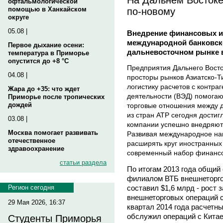
офтальмологической
по-новому
помощью в Ханкайском
округе
05.08 |
Внедрение финансовых и
международной банковско
Первое дыхание осени:
дальневосточном рынке 
температура в Приморье
опустится до +8 °C
Предприятия Дальнего Восто
04.08 |
просторы рынков Азиатско-Т
логистику расчетов с контр
Жара до +35: что ждет
деятельности (ВЭД) помога
Приморье после тропических
дождей
торговые отношения между 
из стран АТР сегодня достиг
03.08 |
компании успешно внедряют
Москва помогает развивать
Развивая международное на
отечественное
расширять круг иностранных
здравоохранение
современный набор финансо
статьи раздела
По итогам 2013 года общий
филиалом ВТБ внешнеторго
составил $1,6 млрд - рост 
Регион сегодня
внешнеторговых операций с
29 Мая 2026, 16:37
квартал 2014 года расчетн
обслужил операций с Китае
Студенты Приморья