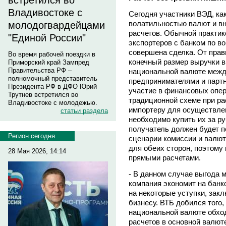
встретился во
Владивостоке с
Сегодня участники ВЭД, ка
волатильностью валют и в
молодогвардейцами
расчетов. Обычной практик
"Единой России"
экспортеров с банком по в
совершена сделка. От прав
Во время рабочей поездки в
конечный размер выручки в
Приморский край Зампред
Правительства РФ –
национальной валюте меж
полномочный представитель
предпринимателями и парт
Президента РФ в ДФО Юрий
участие в финансовых опер
Трутнев встретился во
традиционной схеме при ра
Владивостоке с молодежью.
импортеру для осуществле
статьи раздела
необходимо купить их за ру
получатель должен будет п
Регион сегодня
сценарии комиссии и валю
для обеих сторон, поэтому
28 Мая 2026, 14:14
прямыми расчетами.
- В данном случае выгода 
компания экономит на банк
на некоторые уступки, зак
бизнесу. ВТБ добился того,
национальной валюте обхо
расчетов в основной валют