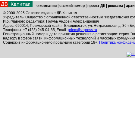
о компании
|
свежий номер
|
проект ДК
|
реклама
|
архи
© 2000-2025 Сетевое издание ДВ Капитал
Учредитель: Общество с ограниченной ответственностью "Издательская ко
И.о. главного редактора: Голубь Андрей Александрович
Адрес: 690014, Приморский край, г. Владивосток, ул. Некрасовская д. 36 «Б»
Телефоны: +7 (423) 245-04-85; Email:
priem@zrpress.ru
Регистрационный номер и дата принятия решения о регистрации: серия Эл
надзору в сфере связи, информационных технологий и массовых коммуник
Содержит информационную продукцию категории 18+.
Политика конфиден