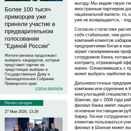
выгоду. Мы видим такую тен
иностранным партнером дог
Более 100 тысяч
национальной валюте, то, к
приморцев уже
уже не возвращаются, - по
приняли участие в
Согласно статистике расче
предварительном
себя стабильнее, чем долл
голосовании
компаний-клиентов хабаров
"Единой России"
предприятиями Китая в юан
играет своевременная про
Жители региона продолжают
сотрудников банка, которы
выбирать кандидатов, которые
контракту, отражающий эф
представят партию на
юанях. Ознакомившись с п
предстоящих выборах в
может выбрать наиболее вы
Государственную Думу и
Законодательное Собрание
Дальневосточные предприя
Приморского края.
компании или отделения в 
статьи раздела
консультацией специалистов
Шанхае, где с 2008 года р
Регион сегодня
филиал банка имеет лиценз
основным поставщиком руб
27 Мая 2026, 13:29
биржу. Тесное сотрудничес
клиентам пользоваться ун
филиал в Шанхае может вы