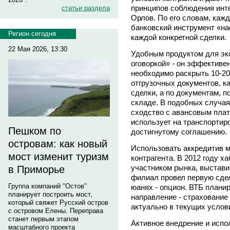
принципов соблюдения инте
статьи раздела
Орлов. По его словам, каж
банковский инструмент «н
Регион сегодня
каждой конкретной сделки.
22 Мая 2026, 13:30
Удобным продуктом для экс
оговоркой» - он эффективен
необходимо раскрыть 10-2
отгрузочных документов, к
сделки, а по документам, 
складе. В подобных случая
сходство с авансовым плат
использует на транспортиро
Пешком по
достигнутому соглашению.
островам: как новый
Использовать аккредитив м
мост изменит туризм
контрагента. В 2012 году 
участником рынка, выстави
в Приморье
филиал провел первую сде
Группа компаний "Остов"
юанях - опцион. ВТБ плани
планирует построить мост,
направление - страхование
который свяжет Русский остров
актуально в текущих услов
с островом Елены. Переправа
станет первым этапом
Активное внедрение и исп
масштабного проекта