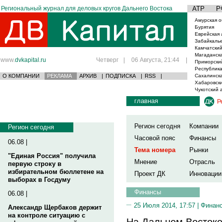
Региональный журнал для деловых кругов Дальнего Востока
АТР
Р
Амурская о
Бурятия
Еврейская 
Забайкаль
Камчатский
Магаданска
www.
dvkapital.ru
Четверг
|
06 Августа, 21:44
|
Приморски
Республика
О КОМПАНИИ
РЕКЛАМА
АРХИВ
|
ПОДПИСКА
|
RSS
|
Сахалинска
Хабаровски
Чукотский 
главная
Р
Регион сегодня
Компании
Регион сегодня
Часовой пояс
Финансы
06.08 |
Тема номера
Рынки
"Единая Россия" получила
Мнение
Отрасль
первую строку в
избирательном бюллетене на
Проект ДК
Инновации
выборах в Госдуму
Финансы
06.08 |
25 Июля 2014, 17:57 |
Финан
Александр Щербаков держит
на контроле ситуацию с
На Дальнем Восток