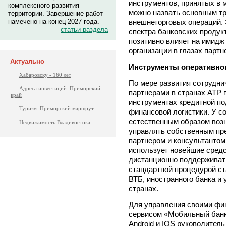
инструментов, принятых в 
комплексного развития
можно назвать основным т
территории. Завершение работ
внешнеторговых операций. 
намечено на конец 2027 года.
статьи раздела
спектра банковских продук
позитивно влияет на имидж
организации в глазах партн
Актуально
Инструменты оперативно
Хабаровску - 160 лет
По мере развития сотрудни
Адреса инвестиций. Приморский
партнерами в странах АТР 
край
инструментах кредитной п
Туризм: Приморский маршрут
финансовой логистики. У с
естественным образом воз
Недвижимость Владивостока
управлять собственным пр
партнером и консультантом
использует новейшие средс
дистанционно поддерживать
стандартной процедурой с
ВТБ, иностранного банка и
странах.
Для управления своими фи
сервисом «Мобильный банк
Android и IOS руководител