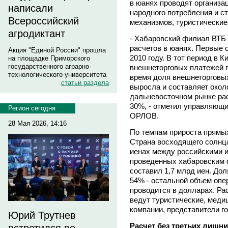
в юанях проводят организа
написали
народного потребления и с
Всероссийский
механизмов, туристические
агродиктант
- Хабаровский филиал ВТБ 
расчетов в юанях. Первые 
Акция "Единой России" прошла
2010 году. В тот период в 
на площадке Приморского
государственного аграрно-
внешнеторговых платежей 
технологического университета
время доля внешнеторговых
статьи раздела
выросла и составляет окол
дальневосточном рынке рас
30%, - отметил управляющ
Регион сегодня
ОРЛОВ.
28 Мая 2026, 14:16
По темпам прироста прямых
Страна восходящего солнца
иенах между российскими и
проведенных хабаровским ф
составил 1,7 млрд иен. До
54% - остальной объем опе
проводится в долларах. Ра
ведут туристические, меди
компании, представители го
Юрий Трутнев
Расчет без третьих лишни