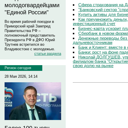
молодогвардейцами
Сфера страхования на Д
"Банковский сектор "сп
"Единой России"
Купить активы для бизн
Как преумножить деньги
Во время рабочей поездки в
инвестиционный счет
Приморский край Зампред
Бизнес-карта ускорит п
Правительства РФ –
Сбербанк в новом форм
полномочный представитель
Денежные переводы без 
Президента РФ в ДФО Юрий
дальневосточникам
Трутнев встретился во
Банк и Клиент: вместе в
Владивостоке с молодежью.
Банки: рост на фоне пад
статьи раздела
Николай ДОЛГУШЕВ, уп
филиалом банка "Открытие
свою долю на рынке
Регион сегодня
28 Мая 2026, 14:14