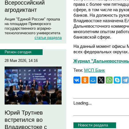
Всероссийский
права с более чем пятнадц
агродиктант
сфере, в том числе на рук
банков. На должность рук
Акция "Единой России" прошла
Владивостоке назначена 
на площадке Приморского
Дальневосточного коммерч
государственного аграрно-
многолетним опытом работ
технологического университета
банковской сфере.
статьи раздела
На данный момент офисы М
всех федеральных округах.
Регион сегодня
Журнал "Дальневосточный 
28 Мая 2026, 14:16
Теги:
МСП Банк
Loading...
Юрий Трутнев
встретился во
Новости раздела
Владивостоке с