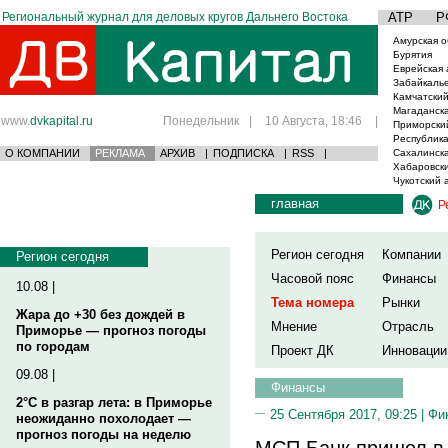
Региональный журнал для деловых кругов Дальнего Востока
АТР
Р
Амурская о
Бурятия
Еврейская 
Забайкаль
Камчатский
Магаданска
www.
dvkapital.ru
Понедельник
|
10 Августа, 18:46
|
Приморски
Республика
О КОМПАНИИ
РЕКЛАМА
АРХИВ
|
ПОДПИСКА
|
RSS
|
Сахалинска
Хабаровски
Чукотский 
главная
Р
Регион сегодня
Компании
Регион сегодня
Часовой пояс
Финансы
10.08 |
Тема номера
Рынки
Жара до +30 без дождей в
Мнение
Отрасль
Приморье — прогноз погоды
по городам
Проект ДК
Инновации
09.08 |
Финансы
2°C в разгар лета: в Приморье
25 Сентября 2017, 09:25 |
Фи
неожиданно похолодает —
прогноз погоды на неделю
МСП Банк пришел в 