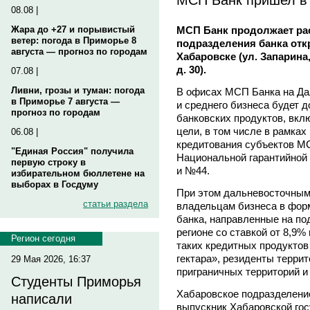
08.08 |
МСП Банк продолжает ра
Жара до +27 и порывистый
ветер: погода в Приморье 8
подразделения банка отк
августа — прогноз по городам
Хабаровске (ул. Запарина,
д. 30).
07.08 |
Ливни, грозы и туман: погода
В офисах МСП Банка на Да
в Приморье 7 августа —
и среднего бизнеса будет 
прогноз по городам
банковских продуктов, вкл
цели, в том числе в рамка
06.08 |
кредитования субъектов МС
"Единая Россия" получила
Национальной гарантийной
первую строку в
и №44.
избирательном бюллетене на
выборах в Госдуму
При этом дальневосточным
статьи раздела
владельцам бизнеса в фор
банка, направленные на по
регионе со ставкой от 8,9
Регион сегодня
таких кредитных продуктов
гектара», резиденты терри
29 Мая 2026, 16:37
приграничных территорий и
Студенты Приморья
Хабаровское подразделени
написали
выпускник Хабаровской гос