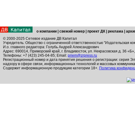
о компании
|
свежий номер
|
проект ДК
|
реклама
|
архи
© 2000-2025 Сетевое издание ДВ Капитал
Учредитель: Общество с ограниченной ответственностью "Издательская ко
И.о. главного редактора: Голубь Андрей Александрович
Адрес: 690014, Приморский край, г. Владивосток, ул. Некрасовская д. 36 «Б»
Телефоны: +7 (423) 245-04-85; Email:
priem@zrpress.ru
Регистрационный номер и дата принятия решения о регистрации: серия Эл
надзору в сфере связи, информационных технологий и массовых коммуник
Содержит информационную продукцию категории 18+.
Политика конфиден