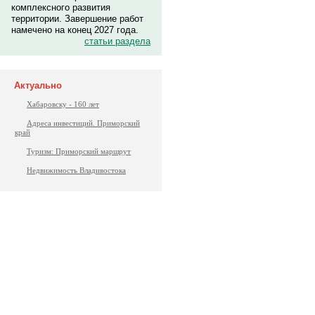
комплексного развития
территории. Завершение работ
намечено на конец 2027 года.
статьи раздела
Актуально
Хабаровску - 160 лет
Адреса инвестиций. Приморский
край
Туризм: Приморский маршрут
Недвижимость Владивостока