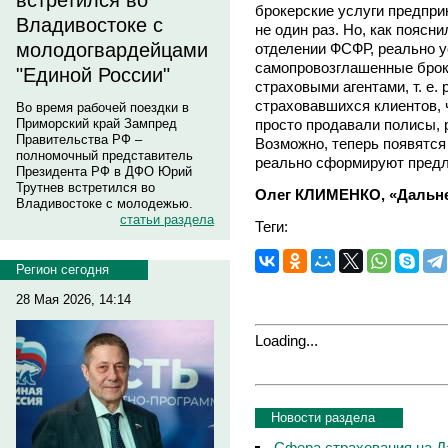
встретился во
брокерские услуги предпр
Владивостоке с
не один раз. Но, как поясн
молодогвардейцами
отделении ФСФР, реально у
самопровозглашенные брок
"Единой России"
страховыми агентами, т. е.
страховавшихся клиентов, ч
Во время рабочей поездки в
просто продавали полисы, 
Приморский край Зампред
Правительства РФ –
Возможно, теперь появятся
полномочный представитель
реально сформируют предло
Президента РФ в ДФО Юрий
Трутнев встретился во
Олег КЛИМЕНКО, «Дальне
Владивостоке с молодежью.
статьи раздела
Теги:
Регион сегодня
28 Мая 2026, 14:14
Loading...
Новости раздела
Сфера страхования на Д