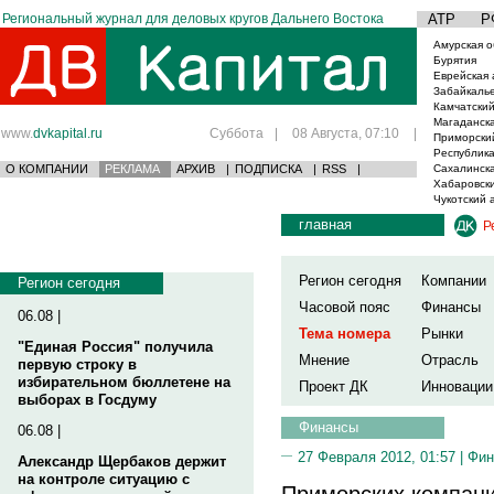
Региональный журнал для деловых кругов Дальнего Востока
АТР
Р
Амурская о
Бурятия
Еврейская 
Забайкаль
Камчатский
Магаданска
www.
dvkapital.ru
Суббота
|
08 Августа, 07:10
|
Приморски
Республика
О КОМПАНИИ
РЕКЛАМА
АРХИВ
|
ПОДПИСКА
|
RSS
|
Сахалинска
Хабаровски
Чукотский 
главная
Р
Регион сегодня
Компании
Регион сегодня
Часовой пояс
Финансы
06.08 |
Тема номера
Рынки
"Единая Россия" получила
Мнение
Отрасль
первую строку в
избирательном бюллетене на
Проект ДК
Инновации
выборах в Госдуму
Финансы
06.08 |
27 Февраля 2012, 01:57 |
Фин
Александр Щербаков держит
на контроле ситуацию с
Приморских компани