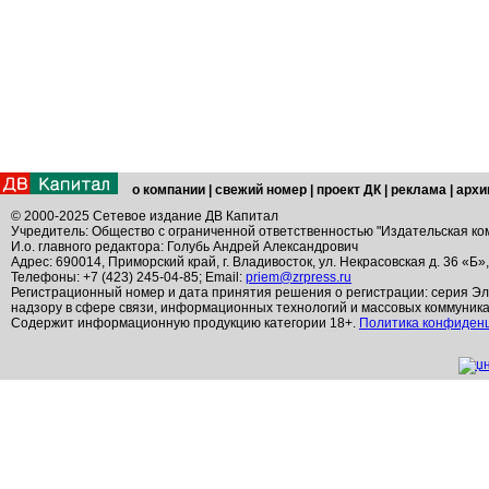
о компании
|
свежий номер
|
проект ДК
|
реклама
|
архи
© 2000-2025 Сетевое издание ДВ Капитал
Учредитель: Общество с ограниченной ответственностью "Издательская ко
И.о. главного редактора: Голубь Андрей Александрович
Адрес: 690014, Приморский край, г. Владивосток, ул. Некрасовская д. 36 «Б»
Телефоны: +7 (423) 245-04-85; Email:
priem@zrpress.ru
Регистрационный номер и дата принятия решения о регистрации: серия Эл
надзору в сфере связи, информационных технологий и массовых коммуник
Содержит информационную продукцию категории 18+.
Политика конфиден