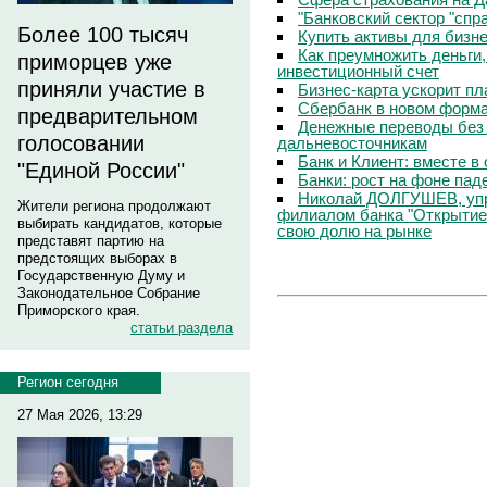
"Банковский сектор "сп
Более 100 тысяч
Купить активы для бизн
Как преумножить деньги
приморцев уже
инвестиционный счет
приняли участие в
Бизнес-карта ускорит п
Сбербанк в новом форм
предварительном
Денежные переводы без 
голосовании
дальневосточникам
Банк и Клиент: вместе в
"Единой России"
Банки: рост на фоне пад
Николай ДОЛГУШЕВ, уп
Жители региона продолжают
филиалом банка "Открытие
выбирать кандидатов, которые
свою долю на рынке
представят партию на
предстоящих выборах в
Государственную Думу и
Законодательное Собрание
Приморского края.
статьи раздела
Регион сегодня
27 Мая 2026, 13:29