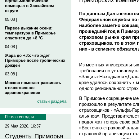
офтальмологической
помощью в Ханкайском
округе
По данным Дальневосточ
Федеральной службы по
05.08 |
наиболее заметно сокращ
Первое дыхание осени:
прошедший год в Приморье
температура в Приморье
страховом рынке края пр
опустится до +8 °C
страховщиков, то в этом г
04.08 |
них - в сегменте обязате
Жара до +35: что ждет
Приморье после тропических
Из местных универсальных
дождей
требования по уставному к
03.08 |
«Защита-Находка» и «Даль
крае удалось сохранить 7 
Москва помогает развивать
отечественное
одного регионального стра
здравоохранение
В Приморье сокращение ме
статьи раздела
произошло в результате сл
страховщиков - «Альфа-Гар
альянса». Представительс
Регион сегодня
продолжат теперь свою р
29 Мая 2026, 16:37
«Восточно-страховой альян
страховой организации стал
Студенты Приморья