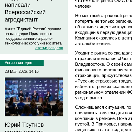
что емкость рынка ОМС сос
написали
человек.
Всероссийский
Но местный страховой рын
агродиктант
потерять не только регион
об отзыве лицензии крупно
Акция "Единой России" прошла
входящей в первую двадца
на площадке Приморского
Компания оказалась в цент
государственного аграрно-
автолюбителями.
технологического университета
статьи раздела
Уходит с рынка со скандал
страховая компания «Росст
Регион сегодня
Владивостоке. О своей сам
финансовым положением з
28 Мая 2026, 14:16
страховщик, присутствовав
«Русские страховые тради
избежать громких скандало
региональном отделении Ф
уход с рынка.
Сложившаяся ситуация, по
послужить толчком для по
компаний в регионе. Пока э
пустой. В Приморье, напри
Юрий Трутнев
лицензию на этот вид деят