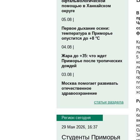
офтальмологической
помощью в Ханкайском
округе
В
п
05.08 |
Ч
с
Первое дыхание осени:
ф
температура в Приморье
опустится до +8 °C
К
п
04.08 |
л
Жара до +35: что ждет
5
Приморье после тропических
к
дождей
л
П
03.08 |
о
п
Москва помогает развивать
с
отечественное
х
здравоохранение
Р
статьи раздела
Р
б
Регион сегодня
в
к
29 Мая 2026, 16:37
О
З
Студенты Приморья