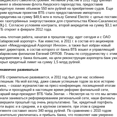
ражданского самолетостроения. Активное участие в 2011 году филиал
ринял в обновлении флота Амурского пароходства, предоставив
редитную линию объемом 550 млн рублей на приобретение судов. Еще
дним крупным проектом ВТБ стало предоставление импортного
ккредитива на сумму $49,6 млн в пользу General Electric с целью поставк
рех газотурбинных энергоустановок для строительства Южно-Сахалинск
ЭЦ-1. Согласно условиям контракта, второй аккредитив на сумму $3,1 м
ТБ откроет в феврале 2012 года.
чень плотная работа, начатая в прошлом году, идет сегодня и с ОАО
Хабаровский аэропорт». Как известно, в 2011 г. в состав его акционеров
ошел «Международный Аэропорт Инчхон», а также был избран новый
овет директоров, в состав которого от банка ВТБ вошел и управляющий
абаровским филиалом Евгений ОРЛОВ. Планы по сотрудничеству с этим
редприятием у банка большие, на цели реконструкции аэропорта банк уж
ткрыл кредитный лимит на сумму 1,5 млрд рублей.
инамично развиваться
ВТБ стремительно развивается, и 2011 год был для нас особенно
спешным. На мой взгляд, даже самым успешным годом за всю историю
анка, – сказал журналистам на пресс-конференции, посвященной итогам
аботы и проходящей в настоящее время реформе филиальной сети,
тарший вице-президент ВТБ Чаба Зентаи. – Несмотря на то что мы актив
ачали заниматься реформированием региональной сети, наши филиалы
авершили прошлый год очень результативно. Так, кредитный портфель
ети вырос и в среднем, и в крупном сегменте, при этом в среднем
егменте составил около 340 млрд рублей. По сравнению с 2010 годом
начительно увеличилась и прибыль банка, что позволяет нам уверенно