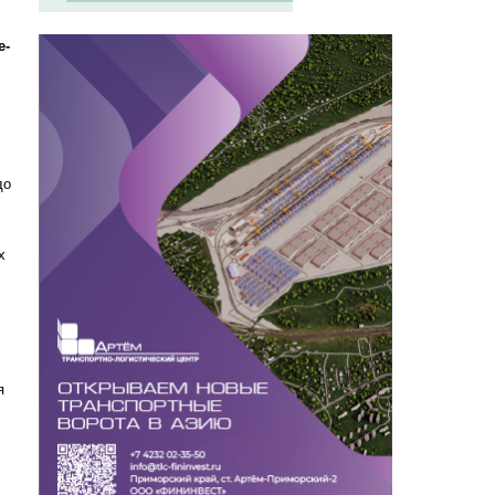
е-
до
х
я