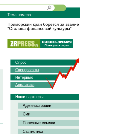
Тема номера
Приморский край борется за звание
"Столица финансовой культуры"
Опрос
Спецпроекты
Интервью
Аналитика
Наши партнеры
Администрации
Сми
Полезные ссылки
Статистика