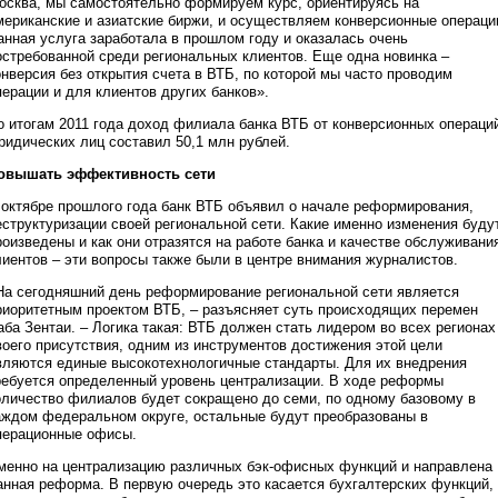
осква, мы самостоятельно формируем курс, ориентируясь на
мериканские и азиатские биржи, и осуществляем конверсионные операци
анная услуга заработала в прошлом году и оказалась очень
остребованной среди региональных клиентов. Еще одна новинка –
онверсия без открытия счета в ВТБ, по которой мы часто проводим
перации и для клиентов других банков».
о итогам 2011 года доход филиала банка ВТБ от конверсионных операци
ридических лиц составил 50,1 млн рублей.
овышать эффективность сети
 октябре прошлого года банк ВТБ объявил о начале реформирования,
еструктуризации своей региональной сети. Какие именно изменения буду
роизведены и как они отразятся на работе банка и качестве обслуживани
лиентов – эти вопросы также были в центре внимания журналистов.
На сегодняшний день реформирование региональной сети является
риоритетным проектом ВТБ, – разъясняет суть происходящих перемен
аба Зентаи. – Логика такая: ВТБ должен стать лидером во всех регионах
воего присутствия, одним из инструментов достижения этой цели
вляются единые высокотехнологичные стандарты. Для их внедрения
ребуется определенный уровень централизации. В ходе реформы
оличество филиалов будет сокращено до семи, по одному базовому в
аждом федеральном округе, остальные будут преобразованы в
перационные офисы.
менно на централизацию различных бэк-офисных функций и направлена
анная реформа. В первую очередь это касается бухгалтерских функций,