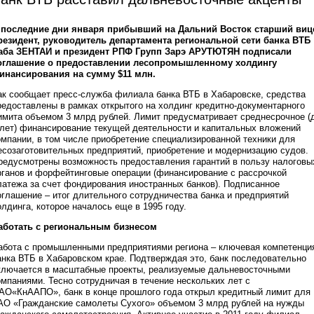
 последние дни января прибывший на Дальний Восток старший виц
резидент, руководитель департамента региональной сети банка ВТБ
аба ЗЕНТАИ и президент РПФ Групп Зарэ АРУТЮТЯН подписали
оглашение о предоставлении лесопромышленному холдингу
инансирования на сумму $11 млн.
ак сообщает пресс-служба филиала банка ВТБ в Хабаровске, средства
редоставлены в рамках открытого на холдинг кредитно-документарного
имита объемом 3 млрд рублей. Лимит предусматривает среднесрочное (
 лет) финансирование текущей деятельности и капитальных вложений
омпании, в том числе приобретение специализированной техники для
есозаготовительных предприятий, приобретение и модернизацию судов.
редусмотрены возможность предоставления гарантий в пользу налоговы
рганов и форфейтинговые операции (финансирование с рассрочкой
латежа за счет фондирования иностранных банков). Подписанное
оглашение – итог длительного сотрудничества банка и предприятий
олдинга, которое началось еще в 1995 году.
аботать с региональным бизнесом
абота с промышленными предприятиями региона – ключевая компетенци
анка ВТБ в Хабаровском крае. Подтверждая это, банк последовательно
ключается в масштабные проекты, реализуемые дальневосточными
омпаниями. Тесно сотрудничая в течение нескольких лет с
АО«КнААПО», банк в конце прошлого года открыл кредитный лимит для
АО «Гражданские самолеты Сухого» объемом 3 млрд рублей на нужды