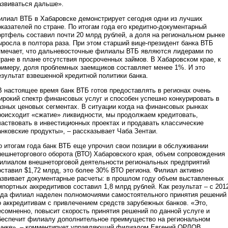
азвиваться дальше».
илиал ВТБ в Хабаровске демонстрирует сегодня одни из лучших
оказателей по стране. По итогам года его кредитно-документарный
ортфель составил почти 20 млрд рублей, а доля на региональном рынке
ыросла в полтора раза. При этом старший вице-президент банка ВТБ
тмечает, что дальневосточные филиалы ВТБ являются лидерами по
тране в плане отсутствия просроченных займов. В Хабаровском крае, к
римеру, доля проблемных заемщиков составляет менее 1%. И это
езультат взвешенной кредитной политики банка.
В настоящее время банк ВТБ готов предоставлять в регионах очень
ирокий спектр финансовых услуг и способен успешно конкурировать в
азных ценовых сегментах. В ситуации когда на финансовых рынках
роисходит «сжатие» ликвидности, мы продолжаем кредитовать,
частвовать в инвестиционных проектах и продавать классические
анковские продукты», – рассказывает Чаба Зентаи.
о итогам года банк ВТБ еще упрочил свои позиции в обслуживании
нешнеторгового оборота (ВТО) Хабаровского края, объем сопровождения
илиалом внешнеторговой деятельности региональных предприятий
оставил $1,72 млрд, это более 30% ВТО региона. Филиал активно
азвивает документарные расчеты: в прошлом году объем выставленных
мпортных аккредитивов составил 1,8 млрд рублей. Как результат – с 201
ода филиал наделен полномочиями самостоятельного принятия решений
о аккредитивам с привлечением средств зарубежных банков. «Это,
есомненно, повысит скорость принятия решений по данной услуге и
беспечит филиалу дополнительное преимущество на региональном
ынке», – комментирует управляющий филиалом Евгений ОРЛОВ.