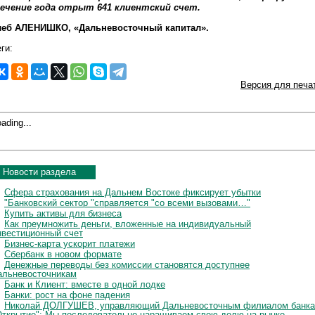
ечение года отрыт 641 клиентский счет.
леб АЛЕНИШКО, «Дальневосточный капитал».
ги:
Версия для печа
ading...
Новости раздела
Сфера страхования на Дальнем Востоке фиксирует убытки
"Банковский сектор "справляется "со всеми вызовами…"
Купить активы для бизнеса
Как преумножить деньги, вложенные на индивидуальный
нвестиционный счет
Бизнес-карта ускорит платежи
Сбербанк в новом формате
Денежные переводы без комиссии становятся доступнее
альневосточникам
Банк и Клиент: вместе в одной лодке
Банки: рост на фоне падения
Николай ДОЛГУШЕВ, управляющий Дальневосточным филиалом банка
Открытие": Мы последовательно наращиваем свою долю на рынке