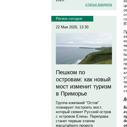
к
статьи раздела
ц
о
с
Регион сегодня
г
В
22 Мая 2026, 13:30
П
к
к
я
п
б
р
п
в
Пешком по
к
у
островам: как новый
о
мост изменит туризм
з
с
в Приморье
Д
Группа компаний "Остов"
Б
планирует построить мост,
г
который свяжет Русский остров
п
с островом Елены. Переправа
д
станет первым этапом
о
масштабного проекта