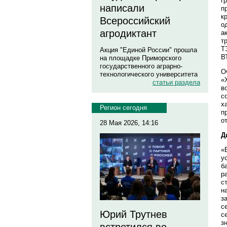
г
написали
п
к
Всероссийский
о
агродиктант
а
т
Т
Акция "Единой России" прошла
В
на площадке Приморского
государственного аграрно-
О
технологического университета
«
статьи раздела
в
с
х
Регион сегодня
п
о
28 Мая 2026, 14:16
Д
«
у
б
р
с
н
з
с
Юрий Трутнев
с
з