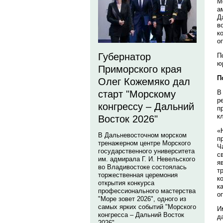
М
а
Д
в
к
о
Губернатор
П
ю
Приморского края
П
Олег Кожемяко дал
В
старт "Морскому
р
конгрессу – Дальний
п
к
Восток 2026"
«
В Дальневосточном морском
п
тренажерном центре Морского
Ч
государственного университета
с
им. адмирала Г. И. Невельского
я
во Владивостоке состоялась
т
торжественная церемония
к
открытия конкурса
к
профессионального мастерства
о
"Море зовет 2026", одного из
самых ярких событий "Морского
И
конгресса – Дальний Восток
д
2026".