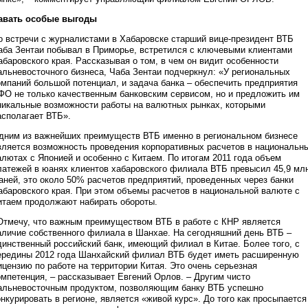
авать особые выгоды
о встречи с журналистами в Хабаровске старший вице-президент ВТБ
аба Зентаи побывал в Приморье, встретился с ключевыми клиентами
абаровского края. Рассказывая о том, в чем он видит особенности
альневосточного бизнеса, Чаба Зентаи подчеркнул: «У региональных
омпаний большой потенциал, и задача банка – обеспечить предприятия
ФО не только качественным банковским сервисом, но и предложить им
никальные возможности работы на валютных рынках, которыми
асполагает ВТБ».
дним из важнейших преимуществ ВТБ именно в региональном бизнесе
вляется возможность проведения корпоративных расчетов в национальн
алютах с Японией и особенно с Китаем. По итогам 2011 года объем
латежей в юанях клиентов хабаровского филиала ВТБ превысил 45,9 мл
аней, это около 50% расчетов предприятий, проведенных через банки
абаровского края. При этом объемы расчетов в национальной валюте с
итаем продолжают набирать обороты.
Отмечу, что важным преимуществом ВТБ в работе с КНР является
аличие собственного филиала в Шанхае. На сегодняшний день ВТБ –
динственный российский банк, имеющий филиал в Китае. Более того, с
ередины 2012 года Шанхайский филиал ВТБ будет иметь расширенную
ицензию по работе на территории Китая. Это очень серьезная
омпетенция, – рассказывает Евгений Орлов. – Другим чисто
альневосточным продуктом, позволяющим банку ВТБ успешно
онкурировать в регионе, является «живой курс». До того как просыпается