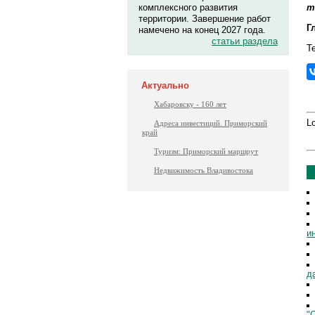
т
комплексного развития
территории. Завершение работ
Г
намечено на конец 2027 года.
статьи раздела
Те
Актуально
Хабаровску - 160 лет
Lo
Адреса инвестиций. Приморский
край
Туризм: Приморский маршрут
Недвижимость Владивостока
и
д
"