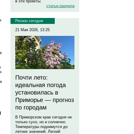
в эти проекты.
статьи раздела
и
Регион сегодня
21 Мая 2026, 13:25
е
е
я
Почти лето:
а
идеальная погода
установилась в
Приморье — прогноз
по городам
1
В Приморском крае сегодня не
только сухо, но и солнечно.
Температуры поднимутся до
летних значений. Легкий