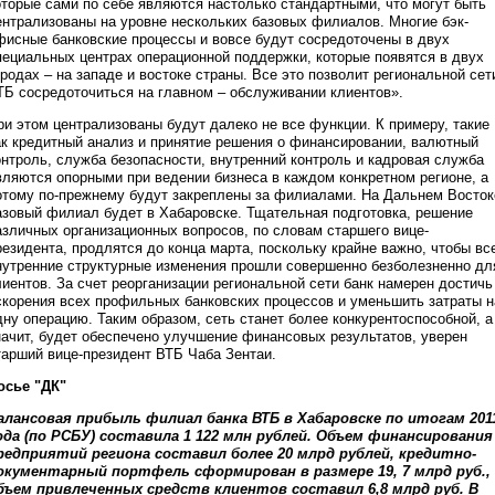
оторые сами по себе являются настолько стандартными, что могут быть
ентрализованы на уровне нескольких базовых филиалов. Многие бэк-
фисные банковские процессы и вовсе будут сосредоточены в двух
пециальных центрах операционной поддержки, которые появятся в двух
ородах – на западе и востоке страны. Все это позволит региональной сет
ТБ сосредоточиться на главном – обслуживании клиентов».
ри этом централизованы будут далеко не все функции. К примеру, такие
ак кредитный анализ и принятие решения о финансировании, валютный
онтроль, служба безопасности, внутренний контроль и кадровая служба
вляются опорными при ведении бизнеса в каждом конкретном регионе, а
отому по-прежнему будут закреплены за филиалами. На Дальнем Восток
азовый филиал будет в Хабаровске. Тщательная подготовка, решение
азличных организационных вопросов, по словам старшего вице-
резидента, продлятся до конца марта, поскольку крайне важно, чтобы вс
нутренние структурные изменения прошли совершенно безболезненно дл
лиентов. За счет реорганизации региональной сети банк намерен достичь
скорения всех профильных банковских процессов и уменьшить затраты н
дну операцию. Таким образом, сеть станет более конкурентоспособной, а
начит, будет обеспечено улучшение финансовых результатов, уверен
тарший вице-президент ВТБ Чаба Зентаи.
осье "ДК"
алансовая прибыль филиал банка ВТБ в Хабаровске по итогам 201
ода (по РСБУ) составила 1 122 млн рублей. Объем финансирования
редприятий региона составил более 20 млрд рублей, кредитно-
окументарный портфель сформирован в размере 19, 7 млрд руб.,
бъем привлеченных средств клиентов составил 6,8 млрд руб. В