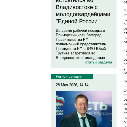
встретился во
р
Владивостоке с
Ф
молодогвардейцами
п
п
"Единой России"
в
о
Во время рабочей поездки в
с
Приморский край Зампред
п
Правительства РФ –
р
полномочный представитель
Президента РФ в ДФО Юрий
«
Трутнев встретился во
ш
Владивостоке с молодежью.
р
статьи раздела
п
у
б
Регион сегодня
П
28 Мая 2026, 14:14
в
ф
с
р
и
г
п
н
о
р