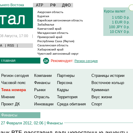
ьнего Востока
АТР
РФ
ДФО
Курсы валют
Амурская область
Бурятия
1 USD
0 р.
Еврейская автономная область
1 EUR
0 р.
Забайкалье
100 JPY
0 р.
Камчатский край
10 CNY
0 р.
Магаданская область
08 Августа, 17:00
|
Приморский край
Республика Саха (Якутия)
А
|
RSS
|
Сахалинская область
Хабаровский край
Чукотский автономный округ
главная
Рекомендует:
Регион сегодня
Регион сегодня
Компании
Партнеры
Страницы истории
Часовой пояс
Финансы
Персона
Восточное кольцо
Тема номера
Рынки
Кадры
Криминал
Мнение
Отрасль
Территория
Вкус жизни
Проект ДК
Инновации
Среда обитания
Спорт
Финансы
27 Февраля 2012, 02:06 |
Финансы
анк ВТБ расставил дальневосточные акценты