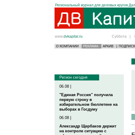
Региональный журнал для деловых кругов Дал
www.
dvkapital.ru
Суббота
|
О КОМПАНИИ
РЕКЛАМА
АРХИВ
|
ПОДПИСК
Регион сегодня
06.08 |
"Единая Россия" получила
первую строку в
избирательном бюллетене на
выборах в Госдуму
06.08 |
Александр Щербаков держит
на контроле ситуацию с
Б