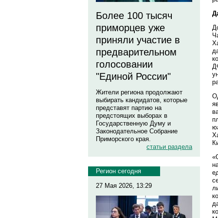
Д
Более 100 тысяч
приморцев уже
Д
Ч
приняли участие в
Х
предварительном
д
к
голосовании
Д
у
"Единой России"
р
Жители региона продолжают
О
выбирать кандидатов, которые
я
представят партию на
в
предстоящих выборах в
п
Государственную Думу и
ю
Законодательное Собрание
Х
Приморского края.
К
статьи раздела
«
н
Регион сегодня
е
с
27 Мая 2026, 13:29
л
к
д
к