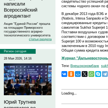
свидетельство успешной р
написали
системы «одного окна» по 
Всероссийский
В декабре 2013 года ВЭБ 
агродиктант
(Natixis, Intesa Sanpaolo и
синдицированные кредиты 
Акция "Единой России" прошла
самолетов Sukhoi Superjet 
на площадке Приморского
государственного аграрно-
Поставки воздушных судов 
технологического университета
соответствии с договором т
статьи раздела
Superjet 100 и возможность
заключенным в 2010 году Inte
Общая сумма кредита может
Регион сегодня
Журнал "Дальневосточный
28 Мая 2026, 14:16
Теги:
Внешэкономбанк
sukh
Loading...
Юрий Трутнев