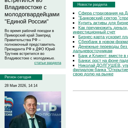
встретился во
Новости раздела
Владивостоке с
Сфера страхования на Д
молодогвардейцами
"Банковский сектор "сп
"Единой России"
Купить активы для бизн
Как преумножить деньги
Во время рабочей поездки в
инвестиционный счет
Приморский край Зампред
Бизнес-карта ускорит п
Правительства РФ –
Сбербанк в новом форм
полномочный представитель
Денежные переводы без 
Президента РФ в ДФО Юрий
дальневосточникам
Трутнев встретился во
Банк и Клиент: вместе в
Владивостоке с молодежью.
Банки: рост на фоне пад
статьи раздела
Николай ДОЛГУШЕВ, уп
филиалом банка "Открытие
свою долю на рынке
Регион сегодня
28 Мая 2026, 14:14