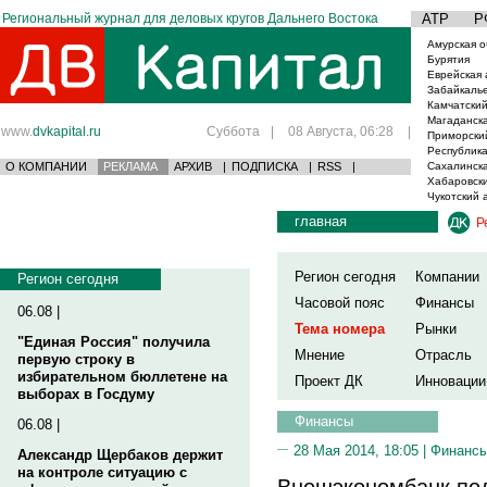
Региональный журнал для деловых кругов Дальнего Востока
АТР
Р
Амурская о
Бурятия
Еврейская 
Забайкаль
Камчатский
Магаданска
www.
dvkapital.ru
Суббота
|
08 Августа, 06:28
|
Приморски
Республика
О КОМПАНИИ
РЕКЛАМА
АРХИВ
|
ПОДПИСКА
|
RSS
|
Сахалинска
Хабаровски
Чукотский 
главная
Р
Регион сегодня
Компании
Регион сегодня
Часовой пояс
Финансы
06.08 |
Тема номера
Рынки
"Единая Россия" получила
Мнение
Отрасль
первую строку в
избирательном бюллетене на
Проект ДК
Инновации
выборах в Госдуму
Финансы
06.08 |
28 Мая 2014, 18:05 |
Финанс
Александр Щербаков держит
на контроле ситуацию с
Внешэкономбанк под