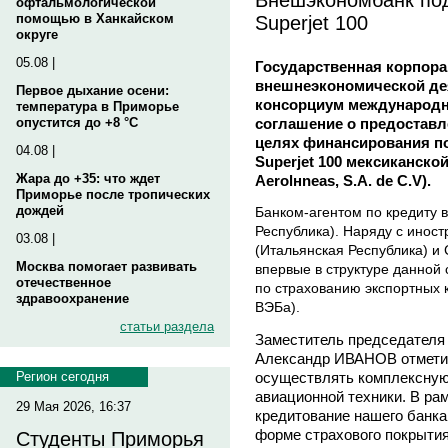
офтальмологической
Superjet 100
помощью в Ханкайском
округе
05.08 |
Государственная корпора
внешнеэкономической де
Первое дыхание осени:
консорциум международн
температура в Приморье
соглашение о предоставл
опустится до +8 °C
целях финансирования по
04.08 |
Superjet 100 мексиканской
Жара до +35: что ждет
Aerolнneas, S.A. de C.V).
Приморье после тропических
дождей
Банком-агентом по кредиту в
Республика). Наряду с инос
03.08 |
(Итальянская Республика) и 
Москва помогает развивать
впервые в структуре данной 
отечественное
по страхованию экспортных 
здравоохранение
ВЭБа).
статьи раздела
Заместитель председателя
Александр ИВАНОВ отмети
осуществлять комплексную
Регион сегодня
авиационной техники. В ра
29 Мая 2026, 16:37
кредитование нашего банка
форме страхового покрыти
Студенты Приморья