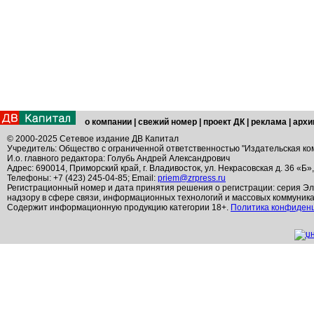
о компании
|
свежий номер
|
проект ДК
|
реклама
|
архи
© 2000-2025 Сетевое издание ДВ Капитал
Учредитель: Общество с ограниченной ответственностью "Издательская ко
И.о. главного редактора: Голубь Андрей Александрович
Адрес: 690014, Приморский край, г. Владивосток, ул. Некрасовская д. 36 «Б»
Телефоны: +7 (423) 245-04-85; Email:
priem@zrpress.ru
Регистрационный номер и дата принятия решения о регистрации: серия Эл
надзору в сфере связи, информационных технологий и массовых коммуник
Содержит информационную продукцию категории 18+.
Политика конфиден