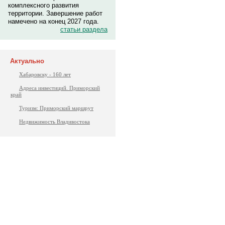
комплексного развития
территории. Завершение работ
намечено на конец 2027 года.
статьи раздела
Актуально
Хабаровску - 160 лет
Адреса инвестиций. Приморский
край
Туризм: Приморский маршрут
Недвижимость Владивостока