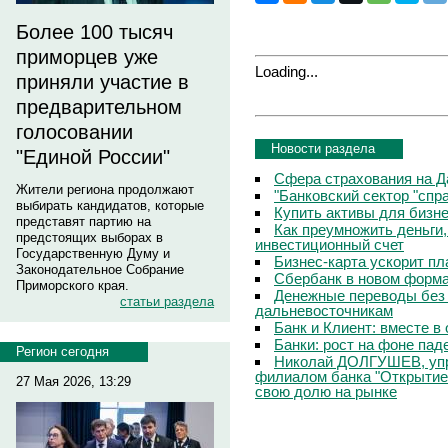
Более 100 тысяч
приморцев уже
Loading...
приняли участие в
предварительном
голосовании
Новости раздела
"Единой России"
Сфера страхования на Д
Жители региона продолжают
"Банковский сектор "сп
выбирать кандидатов, которые
Купить активы для бизн
представят партию на
Как преумножить деньги
предстоящих выборах в
инвестиционный счет
Государственную Думу и
Бизнес-карта ускорит п
Законодательное Собрание
Сбербанк в новом форм
Приморского края.
Денежные переводы без 
статьи раздела
дальневосточникам
Банк и Клиент: вместе в
Банки: рост на фоне пад
Регион сегодня
Николай ДОЛГУШЕВ, уп
филиалом банка "Открытие
27 Мая 2026, 13:29
свою долю на рынке