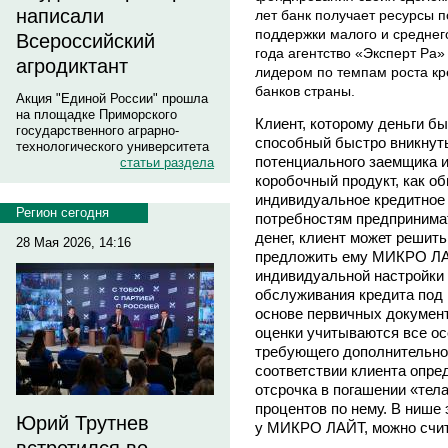
написали
лет банк получает ресурсы 
поддержки малого и среднего
Всероссийский
года агентство «Эксперт Ра»
агродиктант
лидером по темпам роста к
банков страны.
Акция "Единой России" прошла
на площадке Приморского
Клиент, которому деньги б
государственного аграрно-
способный быстро вникнуть
технологического университета
потенциального заемщика и
статьи раздела
коробочный продукт, как об
индивидуальное кредитное
Регион сегодня
потребностям предпринимат
денег, клиент может решить
28 Мая 2026, 14:16
предложить ему МИКРО ЛА
индивидуальной настройки
обслуживания кредита под 
основе первичных документ
оценки учитываются все ос
требующего дополнительно
соответствии клиента опр
отсрочка в погашении «тел
процентов по нему. В нише 
Юрий Трутнев
у МИКРО ЛАЙТ, можно счит