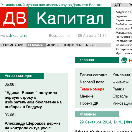
Региональный журнал для деловых кругов Дальнего Востока
АТР
Р
Амурская о
Бурятия
Еврейская 
Забайкаль
Камчатский
Магаданска
www.
dvkapital.ru
Воскресенье
|
09 Августа, 21:39
|
Приморски
Республика
О КОМПАНИИ
РЕКЛАМА
АРХИВ
|
ПОДПИСКА
|
RSS
|
Сахалинска
Хабаровски
Чукотский 
главная
Р
Регион сегодня
Компании
Регион сегодня
Часовой пояс
Финансы
06.08 |
Тема номера
Рынки
"Единая Россия" получила
Мнение
Отрасль
первую строку в
избирательном бюллетене на
Проект ДК
Инновации
выборах в Госдуму
Финансы
06.08 |
29 Сентября 2014, 14:41 |
Фи
Александр Щербаков держит
на контроле ситуацию с
Малый бизнес оцени