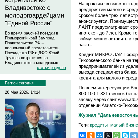
встретился во
На практике возможность д
Владивостоке с
предприятий малого и сред
молодогвардейцами
сроком более трех лет вст
анонсируется. Преимущест
"Единой России"
ЛАЙТ предусматривает срок 
ипотеке - до 7 лет. Кроме т
Во время рабочей поездки в
Приморский край Зампред
займу: можно оставить в к
Правительства РФ –
часть.
полномочный представитель
Президента РФ в ДФО Юрий
Кредит МИКРО ЛАЙТ оформл
Трутнев встретился во
Тихоокеанского банка на те
Владивостоке с молодежью.
предпринимателей из удал
статьи раздела
выезда специалиста банка 
кредита для малого и сре
Регион сегодня
По всем интересующим Вас
28 Мая 2026, 14:14
800-100-1-321 (звонок бес
заявку через сайт www.atb
отделении Азиатско-Тихоок
Журнал "Дальневосточный
Теги:
кредиты
малый бизне