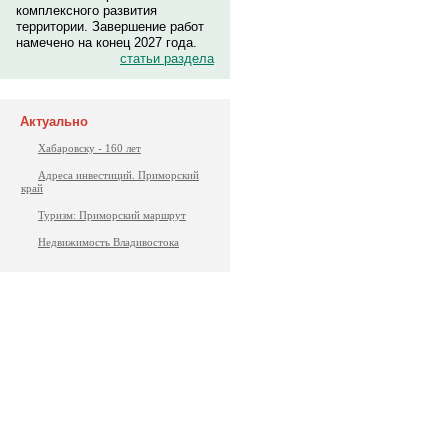
комплексного развития
территории. Завершение работ
намечено на конец 2027 года.
статьи раздела
Актуально
Хабаровску - 160 лет
Адреса инвестиций. Приморский
край
Туризм: Приморский маршрут
Недвижимость Владивостока