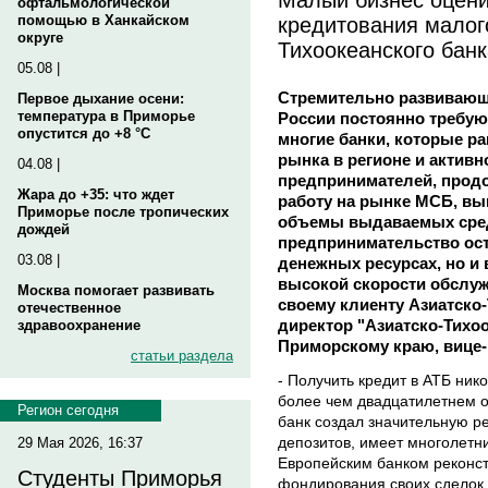
офтальмологической
кредитования малого
помощью в Ханкайском
округе
Тихоокеанского банк
05.08 |
Стремительно развивающ
Первое дыхание осени:
температура в Приморье
России постоянно требую
опустится до +8 °C
многие банки, которые р
рынка в регионе и актив
04.08 |
предпринимателей, прод
Жара до +35: что ждет
работу на рынке МСБ, в
Приморье после тропических
объемы выдаваемых сред
дождей
предпринимательство ост
03.08 |
денежных ресурсах, но и
высокой скорости обслуж
Москва помогает развивать
своему клиенту Азиатско-
отечественное
директор "Азиатско-Тихо
здравоохранение
Приморскому краю, вице
статьи раздела
- Получить кредит в АТБ ник
более чем двадцатилетнем о
Регион сегодня
банк создал значительную р
депозитов, имеет многолетн
29 Мая 2026, 16:37
Европейским банком реконст
Студенты Приморья
фондирования своих сделок.