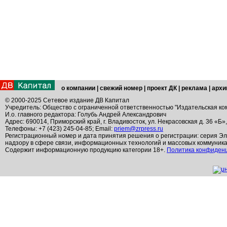
о компании
|
свежий номер
|
проект ДК
|
реклама
|
архи
© 2000-2025 Сетевое издание ДВ Капитал
Учредитель: Общество с ограниченной ответственностью "Издательская ко
И.о. главного редактора: Голубь Андрей Александрович
Адрес: 690014, Приморский край, г. Владивосток, ул. Некрасовская д. 36 «Б»
Телефоны: +7 (423) 245-04-85; Email:
priem@zrpress.ru
Регистрационный номер и дата принятия решения о регистрации: серия Эл
надзору в сфере связи, информационных технологий и массовых коммуник
Содержит информационную продукцию категории 18+.
Политика конфиден