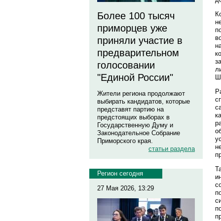
К
Более 100 тысяч
н
приморцев уже
п
в
приняли участие в
н
предварительном
к
з
голосовании
л
"Единой России"
Ш
Р
Жители региона продолжают
с
выбирать кандидатов, которые
с
представят партию на
к
предстоящих выборах в
р
Государственную Думу и
о
Законодательное Собрание
у
Приморского края.
н
статьи раздела
п
Т
Регион сегодня
и
с
27 Мая 2026, 13:29
п
с
п
п