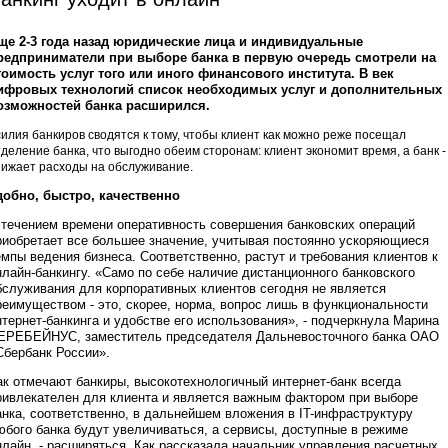
ще 2-3 года назад юридические лица и индивидуальные
редприниматели при выборе банка в первую очередь смотрели на
тоимость услуг того или иного финансового института. В век
ифровых технологий список необходимых услуг и дополнительных
озможностей банка расширился.
силия банкиров сводятся к тому, чтобы клиент как можно реже посещал
тделение банка, что выгодно обеим сторонам: клиент экономит время, а банк -
нижает расходы на обслуживание.
добно, быстро, качественно
 течением времени оперативность совершения банковских операций
риобретает все большее значение, учитывая постоянно ускоряющиеся
емпы ведения бизнеса. Соответственно, растут и требования клиентов к
нлайн-банкингу. «Само по себе наличие дистанционного банковского
бслуживания для корпоративных клиентов сегодня не является
реимуществом - это, скорее, норма, вопрос лишь в функциональности
нтернет-банкинга и удобстве его использования», - подчеркнула Марина
ЕРЕБЕЙНУС, заместитель председателя Дальневосточного банка ОАО
Сбербанк России».
ак отмечают банкиры, высокотехнологичный интернет-банк всегда
ривлекателен для клиента и является важным фактором при выборе
анка, соответственно, в дальнейшем вложения в IT-инфраструктуру
юбого банка будут увеличиваться, а сервисы, доступные в режиме
нлайн, - расширяться. Как рассказала начальник управления расчетных