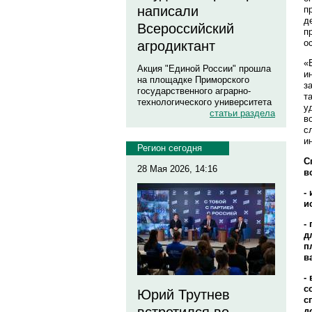
написали
п
д
Всероссийский
п
о
агродиктант
«
Акция "Единой России" прошла
и
на площадке Приморского
з
государственного аграрно-
т
технологического университета
у
статьи раздела
в
с
и
Регион сегодня
С
28 Мая 2026, 14:16
в
-
и
-
д
п
в
-
с
Юрий Трутнев
с
д