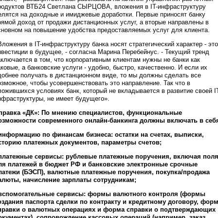
родуктов ВТБ24 Светлана СЫРЦОВА, вложения в IT-инфраструктуру
елятся на доходные и имиджевые доработки. Первые приносят банку
рямой доход от продажи дистанционных услуг, а вторые направлены в
сновном на повышение удобства предоставляемых услуг для клиента.
Вложения в IT-инфраструктуру банка носят стратегический характер - это
нвестиции в будущее, - согласна Марина Перебейнус. - Текущий тренд
аключается в том, что корпоративным клиентам нужны не банки как
аковые, а банковские услуги - удобно, быстро, качественно. И если их
добнее получать в дистанционном виде, то мы должны сделать все
озможное, чтобы усовершенствовать это направление. Так что в
ложившихся условиях банк, который не вкладывается в развитие своей I
нфраструктуры, не имеет будущего».
правка «ДК»: По мнению специалистов, функциональные
озможности современного онлайн-банкинга должны включать в себ
 информацию по финансам бизнеса: остатки на счетах, выписки,
сторию платежных документов, параметры счетов;
 платежные сервисы: рублевые платежные поручения, включая пол
ля платежей в бюджет РФ и банковские электронные срочные
латежи (БЭСП), валютные платежные поручения, покупка/продажа
алюты, начисление зарплаты сотрудникам;
 вспомогательные сервисы: формы валютного контроля (формы
оздания паспорта сделки по контракту и кредитному договору, фор
правки о валютных операциях и форма справки о подтверждающих
окументах), сопровождение кассовых операций (например, заказ