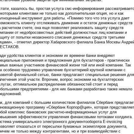
стати, казалось бы, простая услуга смс-информирования рассматривает
екоторыми клиентами не только как дополнительная опция, но и как
олноценный инструмент для работы. «Помимо того что эта услуга дает
озможность клиенту отслеживать движение и остаток денежных средств
а расчетном счете, она еще позволяет реализовать защиту средств
омпании от недобросовестных действий должностных лиц компании и
ащиту от попытки незаконного списания денежных средств третьими
ицами», - отметил директор Хабаровского филиала Банка Москвы Андре
ЕСТАКОВ.
ади удобства клиентов и экономии их времени банки внедряют
пециальные приложения и предложения для бухгалтеров - практически
амых важных участников финансовой жизни той или иной компании. Так
ак особенно трудоемко управление бухгалтерией крупной компании с
азвитой филиальной сетью, банки предлагают специальные решения для
блегчения этой участи. Впрочем, вопрос экономии на бухгалтерских
слугах, оптимальное распределение обязанностей стоит и перед
ебольшими предприятиями - для них банками разработано также немало
редложений.
ак, для компаний с большим количеством филиалов Сбербанк предлагае
нновационную программу «Сбербанк Корпор@ция», которая представляе
обой комплекс банковских расчетно-информационных услуг для
овышения эффективности управления финансовыми потоками холдинга.
истема универсального электронного документооборота E-invoicing
озволяет отказаться от пересылки бумажных экземпляров документа,
ричем не только между контрагентами, но и при взаимодействии с