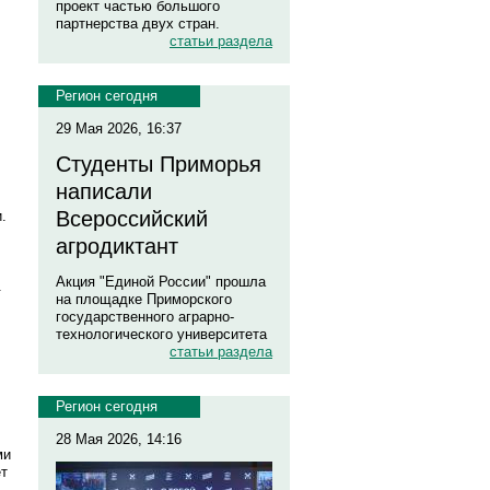
проект частью большого
партнерства двух стран.
статьи раздела
Регион сегодня
29 Мая 2026, 16:37
Студенты Приморья
написали
Всероссийский
.
агродиктант
Акция "Единой России" прошла
.
на площадке Приморского
государственного аграрно-
технологического университета
статьи раздела
Регион сегодня
28 Мая 2026, 14:16
ми
ет