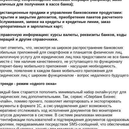
аличных для получения в кассе банка);
 дистанционные продажи и управление банковскими продуктами:
ткрытие и закрытие депозитов, приобретение пакетов расчетного
бслуживания, заявки на кредиты и кредитные линии, заказ
орпоративных и зарплатных карт;
 справочную информацию: курсы валюты, реквизиты банков, коды
пераций и другие справочники.
тоит отметить, что, несмотря на широкое распространение банковских
обильных приложений для смартфонов и планшетов физических лиц,
налогичную услугу для юридических лиц пока предоставили не все банки
месте с тем наличие качественного, не уступающего по функционалу
нтернет-банку мобильного приложения - насущная необходимость.
прочем, появление в каждом банке мобильного приложения для
ридических лиц с широким функционалом - вопрос недалекого будущего
 тренде - режим «одного окна»
аждый банк старается пополнить минимальный набор онлайн-услуг для
ридических лиц дополнительными. Так, сервис «Сбербанк Бизнес
нлайн», помимо прочего, позволяет импортировать и экспортировать
окументы в формате 1С, а смс-уведомления дают возможность
перативно отслеживать ход исполнения документов без мониторинга
татусов документов в системе. В системе реализован механизм
утентификации пользователей и подтверждения документов одноразовы
аролями, передаваемыми посредством SMS-сообщений, что обеспечива
остаточный уровень защиты при минимальных затратах.