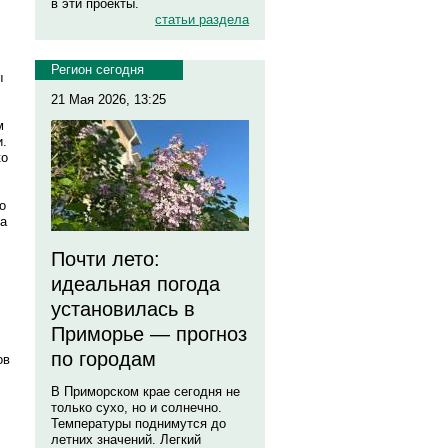
в эти проекты.
статьи раздела
Регион сегодня
ы
21 Мая 2026, 13:25
м
и.
ко
о
ла
Почти лето:
идеальная погода
установилась в
Приморье — прогноз
по городам
ов
В Приморском крае сегодня не
только сухо, но и солнечно.
Температуры поднимутся до
летних значений. Легкий