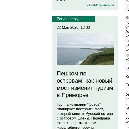
о
статьи раздела
п
«
З
Регион сегодня
п
у
22 Мая 2026, 13:30
А
к
-
«
к
о
к
п
«
Пешком по
К
островам: как новый
Е
мост изменит туризм
с
в Приморье
б
в
в
Группа компаний "Остов"
б
планирует построить мост,
у
который свяжет Русский остров
у
с островом Елены. Переправа
к
станет первым этапом
п
масштабного проекта