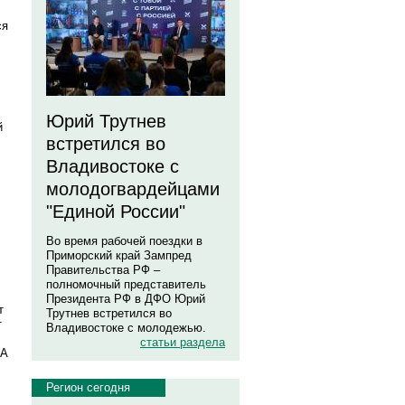
ся
Юрий Трутнев
й
встретился во
Владивостоке с
молодогвардейцами
"Единой России"
Во время рабочей поездки в
Приморский край Зампред
Правительства РФ –
полномочный представитель
Президента РФ в ДФО Юрий
т
Трутнев встретился во
т
Владивостоке с молодежью.
статьи раздела
 А
Регион сегодня