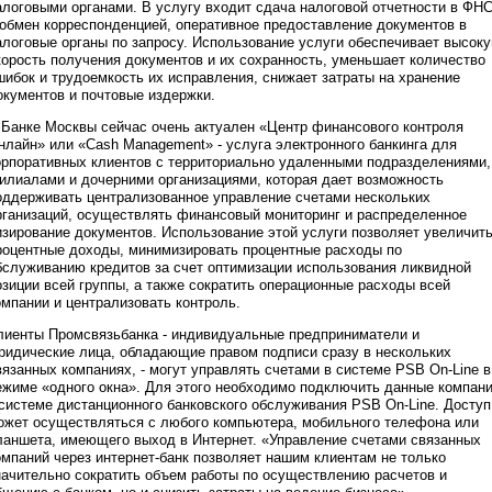
алоговыми органами. В услугу входит сдача налоговой отчетности в ФН
 обмен корреспонденцией, оперативное предоставление документов в
алоговые органы по запросу. Использование услуги обеспечивает высок
корость получения документов и их сохранность, уменьшает количество
шибок и трудоемкость их исправления, снижает затраты на хранение
окументов и почтовые издержки.
 Банке Москвы сейчас очень актуален «Центр финансового контроля
нлайн» или «Cash Management» - услуга электронного банкинга для
орпоративных клиентов с территориально удаленными подразделениями,
илиалами и дочерними организациями, которая дает возможность
оддерживать централизованное управление счетами нескольких
рганизаций, осуществлять финансовый мониторинг и распределенное
изирование документов. Использование этой услуги позволяет увеличит
роцентные доходы, минимизировать процентные расходы по
бслуживанию кредитов за счет оптимизации использования ликвидной
озиции всей группы, а также сократить операционные расходы всей
омпании и централизовать контроль.
лиенты Промсвязьбанка - индивидуальные предприниматели и
ридические лица, обладающие правом подписи сразу в нескольких
вязанных компаниях, - могут управлять счетами в системе PSB On-Line в
ежиме «одного окна». Для этого необходимо подключить данные компан
 системе дистанционного банковского обслуживания PSB On-Line. Доступ
ожет осуществляться с любого компьютера, мобильного телефона или
ланшета, имеющего выход в Интернет. «Управление счетами связанных
омпаний через интернет-банк позволяет нашим клиентам не только
начительно сократить объем работы по осуществлению расчетов и