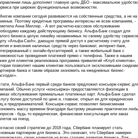
аправлении лишь дополняет главную цель ДБО - максимальное удобств
ервиса при широких функциональных возможностях.
Многие компании сегодня развиваются на собственные средства, а не на
аемные. Поэтому кредитные программы интересны не всем компаниям, -
тметила Анна Миллер. - А вот расчетно-кассовое обслуживание
еобходимо каждому действующему бизнесу. Альфа-Банк создал для
алого бизнеса целую линейку незаменимых по своему удобству сервисо
арту «Альфа-Cash», дающую прямой доступ к расчетному счету для
нятия и внесения наличных средств через банкомат, интернет-банк,
нтегрированный с онлайн-бухгалтерией, а также мобильный банк с
озможностью проведения платежей прямо с телефона. Также в нашем
анке для клиентов реализована программа привилегий «Клуб клиентов»,
оторая позволяет нашим клиентам пользоваться эксклюзивными скидкам
артнеров банка и таким образом экономить на ежедневных бизнес-
асходах».
стати, Альфа-Банк первый среди банков предложил консьерж-сервис дл
омпаний. Обычно услуги «консьержа» предоставляются физлицам в
амках обслуживания премиальных платежных карт. Альфа-Банк сделал
слугу более доступной по цене и, главное, открыл ее для юридических
иц и предпринимателей. Консьерж-сервис позволяет бизнесменам
кономить массу времени благодаря быстрому решению практически люб
опросов - будь то юридическая, финансовая консультация или заказ
илетов на поезд.
огласно своей стратегии до 2018 года, Сбербанк планирует стать
сновным партнером для бизнеса. Это означает, что Сбербанк намерен
опровождать своих клиентов на всех стадиях развития бизнеса. Для