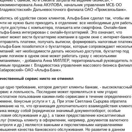
бщению с банком, но и снизить затраты на ведение бизнеса», -
рокомментировала Анна АКУЛОВА, начальник управления МСБ ОО
Владивостокский» Дальневосточного филиала ОАО «Промсвязьбанк».
аботясь об удобстве своих клиентов, Альфа-Банк сделал так, чтобы им
очти не нужно было приходить в отделение: все необходимые для работ
слуги доступны с компьютера, планшета или смартфона. Онлайн-банк
льфа-Банка интегрирован с онлайн-бухгалтерией. Это означает, что
лиент может вести бухгалтерию компании в одном окне с интернет-банко
 отправлять платежи, получать выписки, формировать налоговые платеж
Альфа-Банк позаботился о бухгалтерах, которые сопровождают несколь
омпаний: нет необходимости делать несколько доступов, бухгалтер под
дним логином в одном окне может работать сразу с несколькими
омпаниями», - добавила Анна МИЛЛЕР, территориальный руководитель п
рямым продажам г. Владивостока управления массового бизнеса филиа
Хабаровский» ОАО «Альфа-Банк».
ачественный сервис никто не отменял
ще одно требование, которое диктуют клиенты банкам, - высококлассный
ервис и лояльность. Последнее может проявляться в чем угодно:
есплатное пользование какими-либо сервисами в течение определенного
ремени, бонусные услуги и т. д. При этом Светлана Сырцова обратила
нимание на то, что организация дополнительного взаимодействия клиент
анка между собой (юридически значимый документооборот, особые
словия обслуживания и др.), а также предоставление консалтинговых
слуг (помощь клиенту в оформлении, например, документов валютного
онтроля и др.) являются важными и перспективными направлениями
овышения качества банковского обслуживания. Но развитие в данном