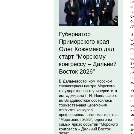
н
и
н
с
о
д
Губернатор
В
О
Приморского края
к
Олег Кожемяко дал
ф
п
старт "Морскому
о
конгрессу – Дальний
в
п
Восток 2026"
о
п
В Дальневосточном морском
к
тренажерном центре Морского
государственного университета
К
им. адмирала Г. И. Невельского
ю
во Владивостоке состоялась
с
торжественная церемония
р
открытия конкурса
к
профессионального мастерства
м
"Море зовет 2026", одного из
п
самых ярких событий "Морского
к
конгресса – Дальний Восток
з
2026".