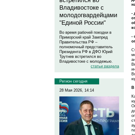
встретился во
н
Владивостоке с
-
молодогвардейцами
о
"Единой России"
о
к
Во время рабочей поездки в
-
Приморский край Зампред
о
Правительства РФ –
полномочный представитель
С
Президента РФ в ДФО Юрий
м
Трутнев встретился во
а
Владивостоке с молодежью.
В
статьи раздела
и
В
ю
Регион сегодня
В
28 Мая 2026, 14:14
К
ю
О
д
о
с
а
п
д