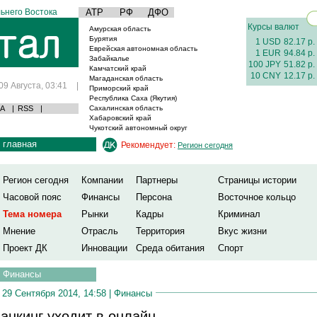
ьнего Востока
АТР
РФ
ДФО
Курсы валют
Амурская область
Бурятия
1 USD
82.17 р.
Еврейская автономная область
1 EUR
94.84 р.
Забайкалье
100 JPY
51.82 р.
Камчатский край
10 CNY
12.17 р.
Магаданская область
09 Августа, 03:41
|
Приморский край
Республика Саха (Якутия)
А
|
RSS
|
Сахалинская область
Хабаровский край
Чукотский автономный округ
главная
Рекомендует:
Регион сегодня
Регион сегодня
Компании
Партнеры
Страницы истории
Часовой пояс
Финансы
Персона
Восточное кольцо
Тема номера
Рынки
Кадры
Криминал
Мнение
Отрасль
Территория
Вкус жизни
Проект ДК
Инновации
Среда обитания
Спорт
Финансы
29 Сентября 2014, 14:58 |
Финансы
анкинг уходит в онлайн