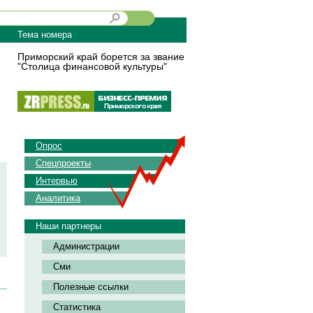
Тема номера
Приморский край борется за звание
"Столица финансовой культуры"
Опрос
Спецпроекты
Интервью
Аналитика
Наши партнеры
Администрации
Сми
Полезные ссылки
Статистика