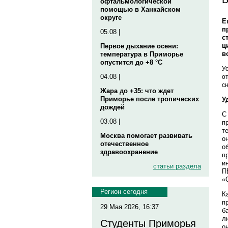
офтальмологической
помощью в Ханкайском
округе
Е
п
05.08 |
с
ц
Первое дыхание осени:
в
температура в Приморье
опустится до +8 °C
У
04.08 |
о
с
Жара до +35: что ждет
Приморье после тропических
У
дождей
С
03.08 |
п
т
Москва помогает развивать
о
отечественное
о
здравоохранение
п
и
статьи раздела
П
«
Регион сегодня
К
п
29 Мая 2026, 16:37
б
л
Студенты Приморья
о