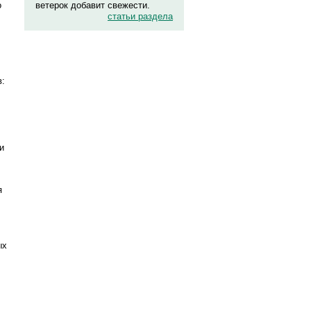
о
ветерок добавит свежести.
статьи раздела
в:
и
я
ых