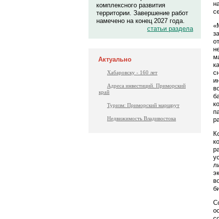
н
комплексного развития
с
территории. Завершение работ
намечено на конец 2027 года.
«
статьи раздела
з
о
н
м
Актуально
к
с
Хабаровску - 160 лет
и
Адреса инвестиций. Приморский
в
край
б
к
Туризм: Приморский маршрут
п
Недвижимость Владивостока
р
К
к
р
у
л
э
в
б
С
о
с