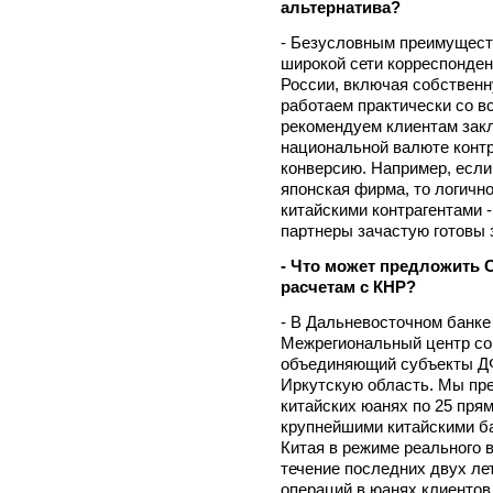
альтернатива?
- Безусловным преимущест
широкой сети корреспондент
России, включая собствен
работаем практически со в
рекомендуем клиентам закл
национальной валюте контра
конверсию. Например, если
японская фирма, то логично
китайскими контрагентами -
партнеры зачастую готовы 
- Что может предложить 
расчетам с КНР?
- В Дальневосточном банке
Межрегиональный центр со
объединяющий субъекты ДФ
Иркутскую область. Мы пре
китайских юанях по 25 пря
крупнейшими китайскими б
Китая в режиме реального в
течение последних двух ле
операций в юанях клиентов