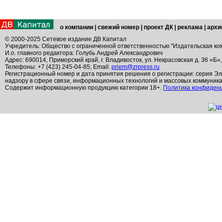
о компании
|
свежий номер
|
проект ДК
|
реклама
|
архи
© 2000-2025 Сетевое издание ДВ Капитал
Учредитель: Общество с ограниченной ответственностью "Издательская ко
И.о. главного редактора: Голубь Андрей Александрович
Адрес: 690014, Приморский край, г. Владивосток, ул. Некрасовская д. 36 «Б»
Телефоны: +7 (423) 245-04-85; Email:
priem@zrpress.ru
Регистрационный номер и дата принятия решения о регистрации: серия Эл
надзору в сфере связи, информационных технологий и массовых коммуник
Содержит информационную продукцию категории 18+.
Политика конфиден