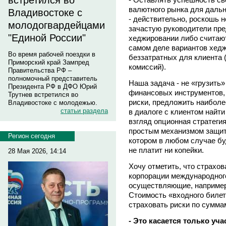
встретился во
валютного рынка для дальн
Владивостоке с
- действительно, роскошь н
молодогвардейцами
зачастую руководители пре
"Единой России"
хеджировании либо считают
самом деле вариантов хедж
Во время рабочей поездки в
беззатратных для клиента
Приморский край Зампред
комиссий).
Правительства РФ –
полномочный представитель
Наша задача - не «грузить
Президента РФ в ДФО Юрий
финансовых инструментов, 
Трутнев встретился во
риски, предложить наиболе
Владивостоке с молодежью.
статьи раздела
в диалоге с клиентом найт
взгляд опционная стратеги
простым механизмом защиты
Регион сегодня
котором в любом случае буд
не платит ни копейки.
28 Мая 2026, 14:14
Хочу отметить, что страхов
корпорации международного
осуществляющие, например,
Стоимость «входного билет
страховать риски по суммам
- Это касается только уч