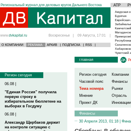
Региональный журнал для деловых кругов Дальнего Востока
АТР
Р
Амурская о
Бурятия
Еврейская 
Забайкаль
Камчатский
Магаданска
www.
dvkapital.ru
Воскресенье
|
09 Августа, 17:01
|
Приморски
Республика
О КОМПАНИИ
РЕКЛАМА
АРХИВ
|
ПОДПИСКА
|
RSS
|
Сахалинска
Хабаровски
Чукотский 
главная
Р
Регион сегодня
Компании
Регион сегодня
Часовой пояс
Финансы
06.08 |
Тема номера
Рынки
"Единая Россия" получила
Мнение
Отрасль
первую строку в
избирательном бюллетене на
Проект ДК
Инновации
выборах в Госдуму
Финансы
06.08 |
30 Апреля 2013, 01:18 |
Фина
Александр Щербаков держит
на контроле ситуацию с
Сбербанк: В обслуж