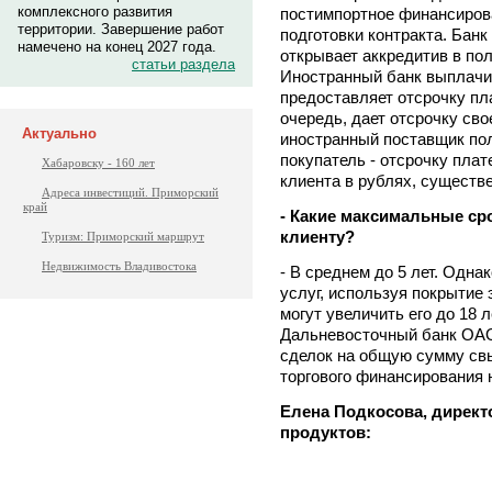
комплексного развития
постимпортное финансиров
территории. Завершение работ
подготовки контракта. Банк
намечено на конец 2027 года.
открывает аккредитив в по
статьи раздела
Иностранный банк выплачив
предоставляет отсрочку пл
очередь, дает отсрочку св
Актуально
иностранный поставщик пол
покупатель - отсрочку плат
Хабаровску - 160 лет
клиента в рублях, существ
Адреса инвестиций. Приморский
край
- Какие максимальные ср
клиенту?
Туризм: Приморский маршрут
Недвижимость Владивостока
- В среднем до 5 лет. Одна
услуг, используя покрытие 
могут увеличить его до 18 л
Дальневосточный банк ОАО
сделок на общую сумму св
торгового финансирования н
Елена Подкосова, директ
продуктов: