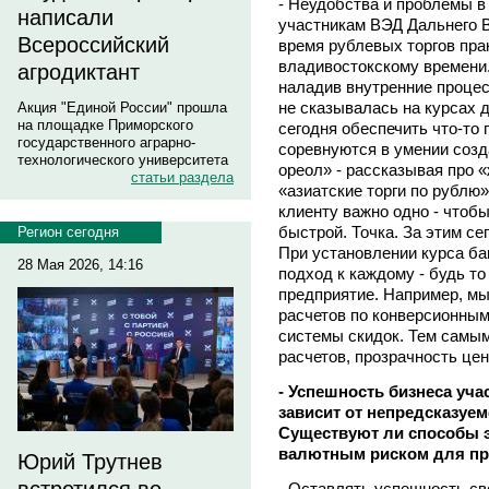
- Неудобства и проблемы в
написали
участникам ВЭД Дальнего В
Всероссийский
время рублевых торгов прак
владивостокскому времени.
агродиктант
наладив внутренние процес
не сказывалась на курсах д
Акция "Единой России" прошла
на площадке Приморского
сегодня обеспечить что-то 
государственного аграрно-
соревнуются в умении созд
технологического университета
ореол» - рассказывая про 
статьи раздела
«азиатские торги по рублю»
клиенту важно одно - чтобы
быстрой. Точка. За этим се
Регион сегодня
При установлении курса б
28 Мая 2026, 14:16
подход к каждому - будь т
предприятие. Например, мы
расчетов по конверсионным
системы скидок. Тем самы
расчетов, прозрачность це
- Успешность бизнеса уч
зависит от непредсказуе
Существуют ли способы 
валютным риском для пр
Юрий Трутнев
- Оставлять успешность св