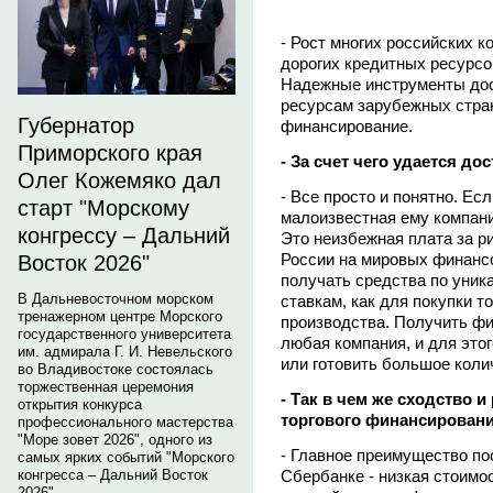
- Рост многих российских к
дорогих кредитных ресурсо
Надежные инструменты до
ресурсам зарубежных стран
Губернатор
финансирование.
Приморского края
- За счет чего удается д
Олег Кожемяко дал
- Все просто и понятно. Ес
старт "Морскому
малоизвестная ему компани
конгрессу – Дальний
Это неизбежная плата за р
России на мировых финанс
Восток 2026"
получать средства по уник
В Дальневосточном морском
ставкам, как для покупки т
тренажерном центре Морского
производства. Получить ф
государственного университета
любая компания, и для этог
им. адмирала Г. И. Невельского
или готовить большое коли
во Владивостоке состоялась
торжественная церемония
- Так в чем же сходство 
открытия конкурса
торгового финансирован
профессионального мастерства
"Море зовет 2026", одного из
- Главное преимущество по
самых ярких событий "Морского
Сбербанке - низкая стоимо
конгресса – Дальний Восток
2026".