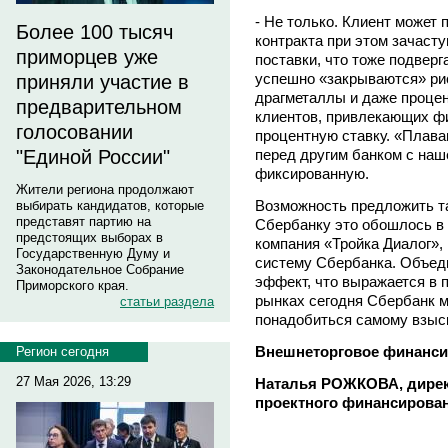
- Не только. Клиент может 
Более 100 тысяч
контракта при этом зачасту
приморцев уже
поставки, что тоже подверг
успешно «закрываются» рис
приняли участие в
драгметаллы и даже процен
предварительном
клиентов, привлекающих ф
голосовании
процентную ставку. «Плав
перед другим банком с наш
"Единой России"
фиксированную.
Жители региона продолжают
Возможность предложить та
выбирать кандидатов, которые
представят партию на
Сбербанку это обошлось в 
предстоящих выборах в
компания «Тройка Диалог», 
Государственную Думу и
систему Сбербанка. Объед
Законодательное Собрание
эффект, что выражается в 
Приморского края.
рынках сегодня Сбербанк м
статьи раздела
понадобиться самому взыс
Внешнеторговое финансир
Регион сегодня
27 Мая 2026, 13:29
Наталья РОЖКОВА, дирек
проектного финансирова