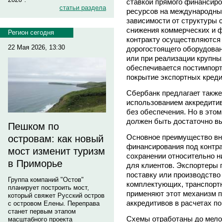
ставкой прямого финансиро
статьи раздела
ресурсов на международны
зависимости от структуры 
снижения коммерческих и 
Регион сегодня
контракту осуществляются 
22 Мая 2026, 13:30
дорогостоящего оборудова
или при реализации крупны
обеспечивается постимпор
покрытие экспортных креди
Сбербанк предлагает такж
использованием аккредитив
без обеспечения. Но в это
должен быть достаточно в
Пешком по
Основное преимущество вн
островам: как новый
финансирования под контра
мост изменит туризм
сохранении относительно н
в Приморье
для клиентов. Экспортеры
поставку или производство
Группа компаний "Остов"
комплектующих, транспорт
планирует построить мост,
применяют этот механизм 
который свяжет Русский остров
аккредитивов в расчетах по
с островом Елены. Переправа
станет первым этапом
Схемы отработаны до мелоч
масштабного проекта