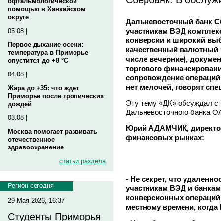
офтальмологической
помощью в Ханкайском
округе
Дальневосточный банк С
участникам ВЭД комплек
05.08 |
конверсии и широкий выб
Первое дыхание осени:
качественный валютный 
температура в Приморье
числе вечерние), докуме
опустится до +8 °C
торгового финансирован
04.08 |
сопровождение операций 
нет мелочей, говорят сп
Жара до +35: что ждет
Приморье после тропических
Эту тему «ДК» обсуждал с
дождей
Дальневосточного банка О
03.08 |
Юрий АДАМЧИК, директор
Москва помогает развивать
финансовых рынках:
отечественное
здравоохранение
статьи раздела
- Не секрет, что удаленн
Регион сегодня
участникам ВЭД и банкам
конверсионных операций 
29 Мая 2026, 16:37
местному времени, когда 
Студенты Приморья