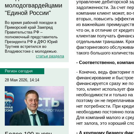
управление дебиторской з
молодогвардейцами
задолженности. За счет пе
"Единой России"
компании клиент может, во-
вторых, повысить эффекти
Во время рабочей поездки в
из важнейших преимуществ 
Приморский край Зампред
что он, в отличие от кредит
Правительства РФ –
клиентам получать финанси
полномочный представитель
отдельными траншами. Кром
Президента РФ в ДФО Юрий
Трутнев встретился во
факторингового обслужива
Владивостоке с молодежью.
такого большого количества
статьи раздела
- Соответственно, компа
Регион сегодня
- Конечно, ведь факторинг
финансирование и быстрое 
28 Мая 2026, 14:14
финансируется сразу же по
того, клиент использует ф
необходимости и только на 
поэтому он не переплачивае
нет потребности. При креди
необходимо постоянно пога
Для компаний малого и сред
нет залога, это хороший с
- А крупному бизнесу фак