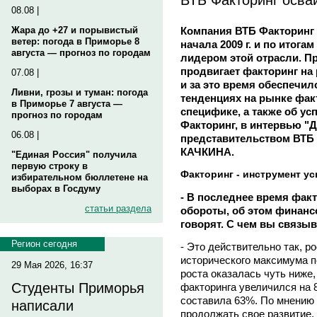
08.08 |
Компания ВТБ Факторинг 
Жара до +27 и порывистый
ветер: погода в Приморье 8
начала 2009 г. и по итога
августа — прогноз по городам
лидером этой отрасли. П
продвигает факторинг на 
07.08 |
и за это время обеспечи
Ливни, грозы и туман: погода
тенденциях на рынке фак
в Приморье 7 августа —
специфике, а также об ус
прогноз по городам
Факторинг, в интервью "
06.08 |
представительством ВТБ 
КАЧКИНА.
"Единая Россия" получила
первую строку в
Факторинг - инструмент ус
избирательном бюллетене на
выборах в Госдуму
- В последнее время факт
статьи раздела
обороты, об этом финанс
говорят. С чем вы связы
Регион сегодня
- Это действительно так, р
исторического максимума п
29 Мая 2026, 16:37
роста оказалась чуть ниже, 
Студенты Приморья
факторинга увеличился на 8
составила 63%. По мнению 
написали
продолжать свое развитие, 