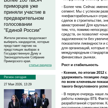
Более 100 тысяч
приморцев уже
- Более чем. Сейчас именн
сегмент. Мы с успехом раз
приняли участие в
«нефакторабельных» отрас
предварительном
сделок в строительстве, эн
голосовании
авиастроении! Для крупных
тем, что, помимо непосред
"Единой России"
средств, он позволяет «оч
Жители региона продолжают
задолженности без увеличе
выбирать кандидатов, которые
показатели ликвидности и 
представят партию на
для организаций, которые 
предстоящих выборах в
международным стандартам
Государственную Думу и
финансовых рынках.
Законодательное Собрание
Приморского края.
Рост и стабильность
статьи раздела
- Ксения, по итогам 2012 
удерживать позицию лиде
Регион сегодня
по всем ключевым показа
27 Мая 2026, 13:29
такого безусловного успе
- В первую очередь наше л
работы команды ВТБ Фактор
разработанной стратегии. 
постоянное совершенствова