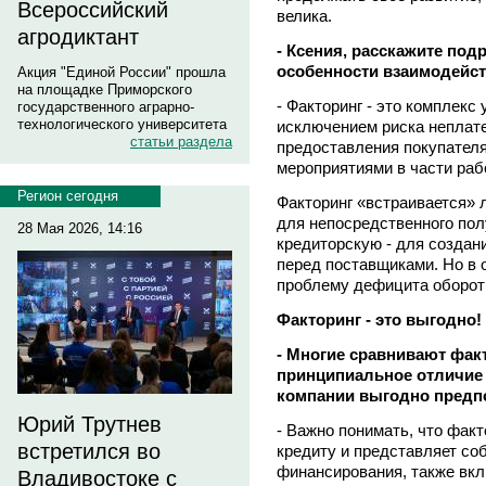
Всероссийский
велика.
агродиктант
- Ксения, расскажите под
особенности взаимодейст
Акция "Единой России" прошла
на площадке Приморского
- Факторинг - это комплекс
государственного аграрно-
технологического университета
исключением риска неплат
статьи раздела
предоставления покупателя
мероприятиями в части раб
Регион сегодня
Факторинг «встраивается» 
для непосредственного пол
28 Мая 2026, 14:16
кредиторскую - для созда
перед поставщиками. Но в 
проблему дефицита оборот
Факторинг - это выгодно!
- Многие сравнивают факт
принципиальное отличие 
компании выгодно предп
Юрий Трутнев
- Важно понимать, что факт
встретился во
кредиту и представляет соб
финансирования, также вкл
Владивостоке с