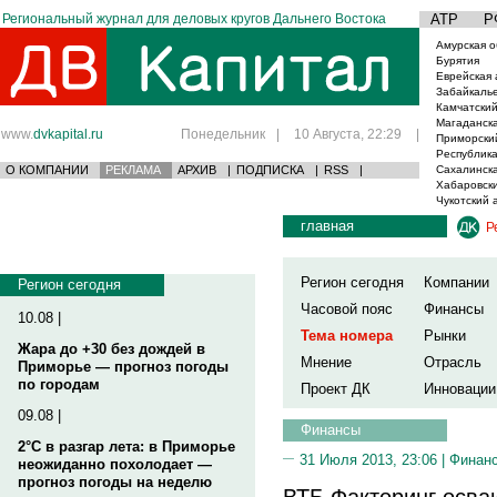
Региональный журнал для деловых кругов Дальнего Востока
АТР
Р
Амурская о
Бурятия
Еврейская 
Забайкаль
Камчатский
Магаданска
www.
dvkapital.ru
Понедельник
|
10 Августа, 22:29
|
Приморски
Республика
О КОМПАНИИ
РЕКЛАМА
АРХИВ
|
ПОДПИСКА
|
RSS
|
Сахалинска
Хабаровски
Чукотский 
главная
Р
Регион сегодня
Компании
Регион сегодня
Часовой пояс
Финансы
10.08 |
Тема номера
Рынки
Жара до +30 без дождей в
Мнение
Отрасль
Приморье — прогноз погоды
по городам
Проект ДК
Инновации
09.08 |
Финансы
2°C в разгар лета: в Приморье
31 Июля 2013, 23:06 |
Финан
неожиданно похолодает —
прогноз погоды на неделю
ВТБ Факторинг осва