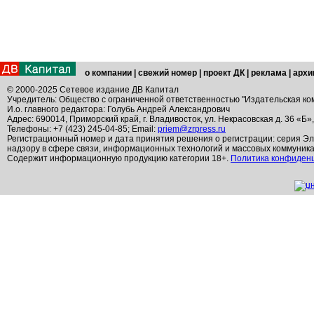
о компании
|
свежий номер
|
проект ДК
|
реклама
|
архи
© 2000-2025 Сетевое издание ДВ Капитал
Учредитель: Общество с ограниченной ответственностью "Издательская ко
И.о. главного редактора: Голубь Андрей Александрович
Адрес: 690014, Приморский край, г. Владивосток, ул. Некрасовская д. 36 «Б»
Телефоны: +7 (423) 245-04-85; Email:
priem@zrpress.ru
Регистрационный номер и дата принятия решения о регистрации: серия Эл
надзору в сфере связи, информационных технологий и массовых коммуник
Содержит информационную продукцию категории 18+.
Политика конфиден