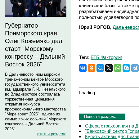
клиентской базы, а также 
разрабатываем индивидуа
полностью удовлетворяя по
Губернатор
Юрий РОГОВ,
Дальневост
Приморского края
Олег Кожемяко дал
старт "Морскому
конгрессу – Дальний
Теги:
ВТБ Факторинг
Восток 2026"
В Дальневосточном морском
тренажерном центре Морского
государственного университета
им. адмирала Г. И. Невельского
Loading...
во Владивостоке состоялась
торжественная церемония
открытия конкурса
профессионального мастерства
"Море зовет 2026", одного из
Новости раздела
самых ярких событий "Морского
конгресса – Дальний Восток
Сфера страхования на Д
2026".
"Банковский сектор "сп
статьи раздела
Купить активы для бизн