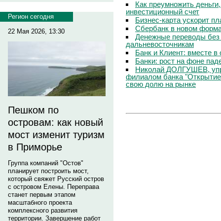
Как преумножить деньги
инвестиционный счет
Регион сегодня
Бизнес-карта ускорит п
Сбербанк в новом форм
22 Мая 2026, 13:30
Денежные переводы без 
дальневосточникам
Банк и Клиент: вместе в
Банки: рост на фоне пад
Николай ДОЛГУШЕВ, уп
филиалом банка "Открытие
свою долю на рынке
Пешком по
островам: как новый
мост изменит туризм
в Приморье
Группа компаний "Остов"
планирует построить мост,
который свяжет Русский остров
с островом Елены. Переправа
станет первым этапом
масштабного проекта
комплексного развития
территории. Завершение работ