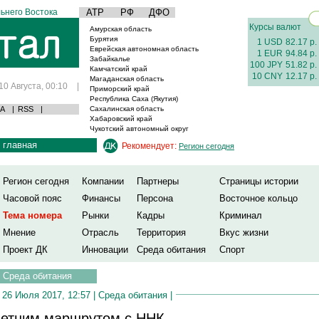
ьнего Востока
АТР
РФ
ДФО
Курсы валют
Амурская область
Бурятия
1 USD
82.17 р.
Еврейская автономная область
1 EUR
94.84 р.
Забайкалье
100 JPY
51.82 р.
Камчатский край
10 CNY
12.17 р.
Магаданская область
10 Августа, 00:10
|
Приморский край
Республика Саха (Якутия)
А
|
RSS
|
Сахалинская область
Хабаровский край
Чукотский автономный округ
главная
Рекомендует:
Регион сегодня
Регион сегодня
Компании
Партнеры
Страницы истории
Часовой пояс
Финансы
Персона
Восточное кольцо
Тема номера
Рынки
Кадры
Криминал
Мнение
Отрасль
Территория
Вкус жизни
Проект ДК
Инновации
Среда обитания
Спорт
Среда обитания
26 Июля 2017, 12:57 |
Среда обитания
|
етним маршрутом с ННК