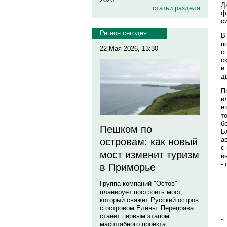
Д
статьи раздела
ф
с
Регион сегодня
В
п
22 Мая 2026, 13:30
с
с
и
д
П
в
е
т
б
Пешком по
Б
а
островам: как новый
с
мост изменит туризм
в
-
в Приморье
Группа компаний "Остов"
планирует построить мост,
который свяжет Русский остров
с островом Елены. Переправа
станет первым этапом
"
масштабного проекта