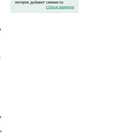
ветерок добавит свежести.
статьи раздела
м
а
,
х
и