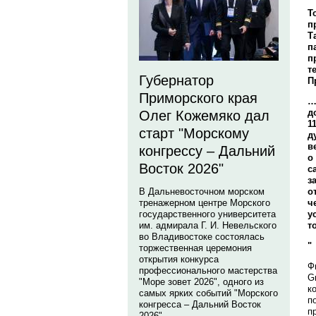
Т
п
Т
п
п
т
Губернатор
П
Приморского края
…
д
Олег Кожемяко дал
1
старт "Морскому
д
в
конгрессу – Дальний
о
Восток 2026"
с
з
о
В Дальневосточном морском
ч
тренажерном центре Морского
у
государственного университета
т
им. адмирала Г. И. Невельского
во Владивостоке состоялась
"
торжественная церемония
открытия конкурса
Ф
профессионального мастерства
G
"Море зовет 2026", одного из
к
самых ярких событий "Морского
п
конгресса – Дальний Восток
п
2026".