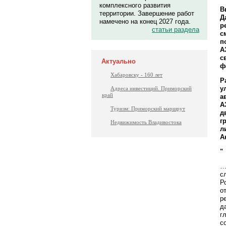
комплексного развития
В
территории. Завершение работ
Д
намечено на конец 2027 года.
р
статьи раздела
с
п
А
с
Актуально
ф
Хабаровску - 160 лет
Р
у
Адреса инвестиций. Приморский
край
а
А
Туризм: Приморский маршрут
д
г
Недвижимость Владивостока
л
А
"
…
с
Р
о
р
д
г
с