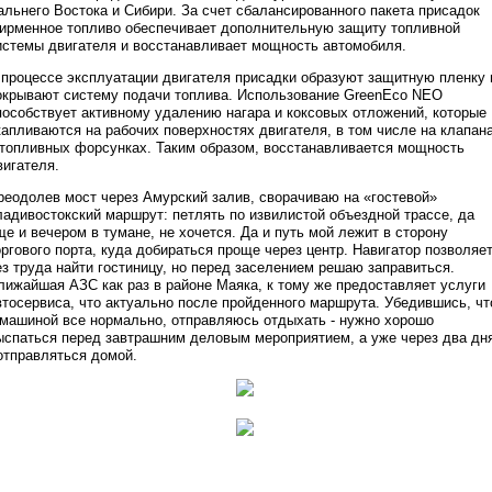
альнего Востока и Сибири. За счет сбалансированного пакета присадок
ирменное топливо обеспечивает дополнительную защиту топливной
истемы двигателя и восстанавливает мощность автомобиля.
 процессе эксплуатации двигателя присадки образуют защитную пленку 
окрывают систему подачи топлива. Использование GreenEco NEO
пособствует активному удалению нагара и коксовых отложений, которые
капливаются на рабочих поверхностях двигателя, в том числе на клапан
 топливных форсунках. Таким образом, восстанавливается мощность
вигателя.
реодолев мост через Амурский залив, сворачиваю на «гостевой»
ладивостокский маршрут: петлять по извилистой объездной трассе, да
ще и вечером в тумане, не хочется. Да и путь мой лежит в сторону
оргового порта, куда добираться проще через центр. Навигатор позволяе
ез труда найти гостиницу, но перед заселением решаю заправиться.
лижайшая АЗС как раз в районе Маяка, к тому же предоставляет услуги
втосервиса, что актуально после пройденного маршрута. Убедившись, чт
 машиной все нормально, отправляюсь отдыхать - нужно хорошо
ыспаться перед завтрашним деловым мероприятием, а уже через два дн
 отправляться домой.