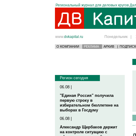
Региональный журнал для деловых кругов Дал
www.
dvkapital.ru
Понедельник
|
О КОМПАНИИ
РЕКЛАМА
АРХИВ
|
ПОДПИСК
Регион сегодня
06.08 |
"Единая Россия" получила
первую строку в
избирательном бюллетене на
выборах в Госдуму
06.08 |
Александр Щербаков держит
на контроле ситуацию с
Л