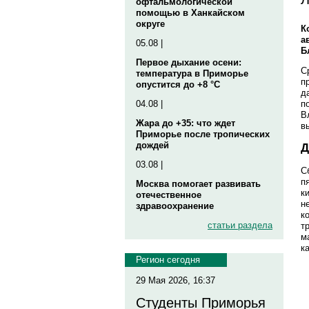
офтальмологической
помощью в Ханкайском
округе
К
а
05.08 |
Б
Первое дыхание осени:
С
температура в Приморье
п
опустится до +8 °C
д
п
04.08 |
В
Жара до +35: что ждет
в
Приморье после тропических
дождей
Д
03.08 |
С
п
Москва помогает развивать
к
отечественное
н
здравоохранение
к
статьи раздела
т
м
к
Регион сегодня
29 Мая 2026, 16:37
Студенты Приморья