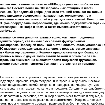
ысококачественное топливо от «ННК» доступно автомобилистам
альнего Востока почти на 300 заправочных станциях в шести
егионах. Проводимый ребрендинг сети станций означает не только
мену внешнего оформления заправочных комплексов, но и
оявление новых возможностей и услуг для посетителей. Некоторые
ЗС уже оборудованы кофе-зонами, где можно подкрепиться горячи
вежесваренным кофе и чаем, а также высококачественным
астфудом.
азвивая сегмент дополнительных услуг, компания продолжает
лучшать сервис, связанный с основным функционалом
втозаправок. Последней новинкой в этой области стала установка н
ЗС высокопроизводительных колонок с возможностью заправки
вух баков одновременно. Колонки предназначены для больших
рузовых машин с двумя топливными баками и объемом от ста
итров, что значительно экономит время водителей грузовиков.
ктивно развивается система безналичного расчета за топливо.
По итогам моего скоротечного путешествия можно уверенно сказать
ледующее. Времена, когда федеральные трассы на Дальнем Востоке
оссии представляли собой набор ям, а придорожная инфраструктура
тсутствовала как таковая, остались в прошлом. Сегодня у автолюбителя
ешившего преодолеть полторы тысячи километров между столицами дву
альневосточных регионов, есть выбор в части мест питания и отдыха, а
лавное - в плане места заправки своего автомобиля. Надеюсь, что мои
оветы помогут читателю сделать правильный выбор - в пользу удобства 