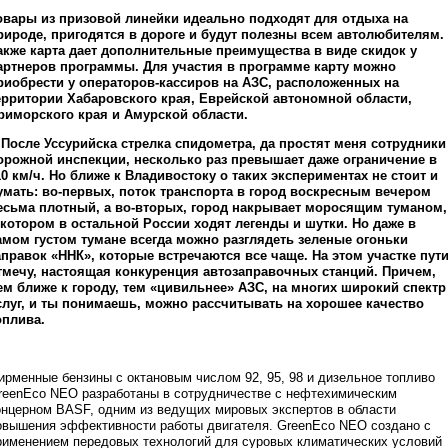
овары из призовой линейки идеально подходят для отдыха на
рироде, пригодятся в дороге и будут полезны всем автолюбителям.
акже карта дает дополнительные преимущества в виде скидок у
артнеров программы. Для участия в программе карту можно
риобрести у операторов-кассиров на АЗС, расположенных на
ерритории Хабаровского края, Еврейской автономной области,
риморского края и Амурской области.
После Уссурийска стрелка спидометра, да простят меня сотрудники
орожной инспекции, несколько раз превышает даже ограничение в
10 км/ч. Но ближе к Владивостоку о таких экспериментах не стоит и
умать: во-первых, поток транспорта в город воскресным вечером
есьма плотный, а во-вторых, город накрывает моросящим туманом,
 котором в остальной России ходят легенды и шутки. Но даже в
амом густом тумане всегда можно разглядеть зеленые огоньки
аправок «ННК», которые встречаются все чаще. На этом участке пути
тмечу, настоящая конкуренция автозаправочных станций. Причем,
ем ближе к городу, тем «цивильнее» АЗС, на многих широкий спектр
слуг, и ты понимаешь, можно рассчитывать на хорошее качество
оплива.
ирменные бензины с октановым числом 92, 95, 98 и дизельное топливо
reenEco NEO разработаны в сотрудничестве с нефтехимическим
онцерном BASF, одним из ведущих мировых экспертов в области
овышения эффективности работы двигателя. GreenEco NEO создано с
рименением передовых технологий для суровых климатических условий