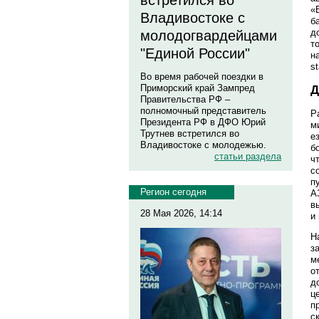
встретился во
«
Владивостоке с
б
д
молодогвардейцами
т
"Единой России"
н
s
Во время рабочей поездки в
Приморский край Зампред
Д
Правительства РФ –
полномочный представитель
Р
Президента РФ в ДФО Юрий
м
Трутнев встретился во
е
Владивостоке с молодежью.
б
статьи раздела
ч
с
п
Регион сегодня
А
в
28 Мая 2026, 14:14
и
Н
з
м
о
д
ц
п
с