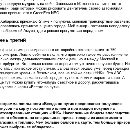
ту народную мудрость на себе. Экономия в 50 копеек на литр - не те
еньги, ради которых можно рисковать двигателем своего автомобиля,
авно привыкшего к GreenEco NEO.
 Хабаровск приезжаю ближе к полуночи, миновав транспортные развязки
аправляюсь прямиком в центр города. Мой выбор - гостиница неподалеку
т набережной Амура, где и решаю прогуляться перед сном.
ень третий
о финиша импровизированного автопробега остается каких-то 750
илометров. Ловлю себя на мысли, что примерно такое же расстояние не
олько между дальневосточными столицами, но и между Москвой и
етербургом. Вот только качество дороги там уж точно получше будет. Но
то так, лирическое отступление. Заправиться решаю уже перед границей
риморским краем - в Вяземском, все на той же сети «ННК». Эта АЗС
корее похожа на маленький городок: тут есть и мини-маркет, и кафе. А
ще тут можно купить что-нибудь съестное в дорогу, рассчитавшись
онусами с карты «Всегда по пути».
рограмма лояльности «Всегда по пути» предполагает получение
онусов на карту постоянного клиента при каждой покупке на
втозаправочных станциях «ННК». Накопленные бонусы впоследстви
ожно обменять на специальные призы, товары из ассортимента
агазина и топливо. Чем больше баллов на карте, тем больше призов
ожет выбрать ее обладатель.