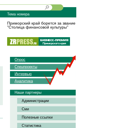
Тема номера
Приморский край борется за звание
"Столица финансовой культуры"
Опрос
Спецпроекты
Интервью
Аналитика
Наши партнеры
Администрации
Сми
Полезные ссылки
Статистика