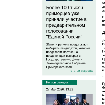
э
Более 100 тысяч
д
д
приморцев уже
В
приняли участие в
н
предварительном
о
голосовании
Д
"Единой России"
Д
к
Жители региона продолжают
т
выбирать кандидатов, которые
П
представят партию на
э
предстоящих выборах в
П
Государственную Думу и
с
Законодательное Собрание
е
Приморского края.
б
статьи раздела
"
Регион сегодня
П
б
27 Мая 2026, 13:29
а
м
м
м