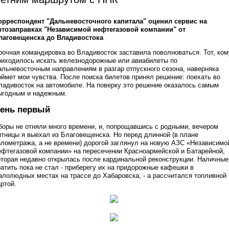
орреспондент "Дальневосточного капитала" оценил сервис на
втозаправках "Независимой нефтегазовой компании" от
лаговещенска до Владивостока
рочная командировка во Владивосток заставила поволноваться. Тот, ком
риходилось искать железнодорожные или авиабилеты по
альневосточным направлениям в разгар отпускного сезона, наверняка
оймет мои чувства. После поиска билетов принял решение: поехать во
ладивосток на автомобиле. На поверку это решение оказалось самым
ыгодным и надежным.
ень первый
боры не отняли много времени, и, попрощавшись с родными, вечером
ятницы я выехал из Благовещенска. Но перед длинной (в плане
илометража, а не времени) дорогой заглянул на новую АЗС «Независимо
ефтегазовой компании» на пересечении Красноармейской и Батарейной,
оторая недавно открылась после кардинальной реконструкции. Наличные
ратить пока не стал - приберегу их на придорожные кафешки в
алолюдных местах на трассе до Хабаровска, - а рассчитался топливной
артой.