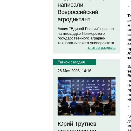
написали
"
Всероссийский
Т
агродиктант
э
м
Акция "Единой России" прошла
н
на площадке Приморского
с
государственного аграрно-
и
технологического университета
а
статьи раздела
п
А
т
Регион сегодня
З
28 Мая 2026, 14:16
т
В
п
Н
п
п
н
"
К
д
Юрий Трутнев
м
а