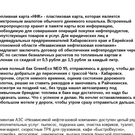
опливная карта «ННК» - пластиковая карта, которая является
лектронным аналогом обычного денежного кошелька. Встроенный
икропроцессор хранит в памяти карты всю информацию,
еобходимую для совершения операций покупки нефтепродуктов,
опутствующих товаров и услуг. Для юридических лиц и
ндивидуальных предпринимателей Хабаровского края и Еврейской
втономной области «Независимая нефтегазовая компания»
редлагает заключить договор об обеспечении нефтепродуктами чер
ЗС по системе безналичных расчетов по топливным картам и
алонам со скидкой от 0,5 рубля до 1,5 рубля за каждый литр.
алив полный бак GreenEco NEO 95, отправляюсь в дорогу, чтобы до
емноты добраться до пересечения с трассой Чита - Хабаровск.
прочем, спустя немного времени, оценив состояние дорожного
олотна, решаю не ставить рекордов и заночевать в Райчихинске.
есмотря на поздний час, без труда нашел автозаправку под
ривычным брендом: топлива в баке еще достаточно, но надо бы
одкачать шины. Что с успехом и делаю. На ночлег останавливаюсь 
ебольшом мотеле у дороги, чтобы утром сразу отправиться дальше.
лиентам АЗС «Независимой нефтегазовой компании» доступен целый ря
ополнительных услуг: пылесос, подкачка шин, очистка ковриков, туалет,
ини-маркет, скоростные ТРК для грузовиков, кафе «БыстроВкусно»,
втомойка, автосервис, шиномонтаж, выдача призов бонусной программы