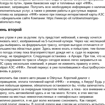
Всегда по пути», прием банковских карт и топливных карт «ННК»,
анкомат, заправщики. Получить всю необходимую информацию о наличи
ополнительных услуг, а также о режиме работы и доступных марках
оплива на заправках «ННК» можно при помощи интерактивной карты АЗС
а официальном сайте Компании: https://www.ipc-oil.ru/downstream/gas-
tations/azs-map.
ень второй
ано утром я уже за рулем: путь предстоит неблизкий, к вечеру хочется
иновать мост, изображенный на 5-тысячной купюре. Через час неспешно
зды выбираюсь на федеральную трассу, которая выгодно отличается от
ольшинства областных дорог. Здесь можно ехать и побыстрее, тем более
то погода этому пока благоприятствует дождя нет и, судя по жаркому
олнцу, не предвидится. Следующая остановка - в Архаре. При том, что н
ути следования по трассе «Амур» сегодня можно легко заправиться на
ЗС сразу нескольких компаний, я решил не изменять правилу и опять
ыбрал АЗС «ННК». Легкий перекус в уже полюбившемся «БыстроВкусно»
 вновь в дорогу.
аполнить бак своего авто решаю в Облучье. Короткий диалог с
аправщиком, оплата топливной картой «ННК» - и вперед, к Амуру! Будь у
еня побольше времени, обязательно остановился бы, чтобы запечатлеть
ткрывающиеся за очередным поворотом пейзажи, а пока - все внимание 
орогу, хоть автомобилей здесь и не так много. Кстати, в этих местах
енники на местных немногочисленных и «непафосных» заправках
рилично разнятся, я не дал волю желанию сэкономить. Как говорят,
купой платит дважды. В долгой дороге мне совсем не хотелось испытать