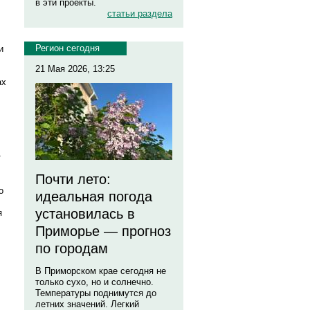
в эти проекты.
статьи раздела
Регион сегодня
и
21 Мая 2026, 13:25
ах
т
Почти лето:
о
идеальная погода
установилась в
я
Приморье — прогноз
по городам
В Приморском крае сегодня не
только сухо, но и солнечно.
Температуры поднимутся до
летних значений. Легкий