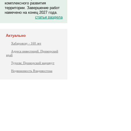
комплексного развития
территории. Завершение работ
намечено на конец 2027 года.
статьи раздела
Актуально
Хабаровску - 160 лет
Адреса инвестиций. Приморский
край
Туризм: Приморский маршрут
Недвижимость Владивостока