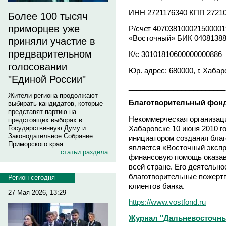
ИНН 2721176340 КПП 2721
Более 100 тысяч
приморцев уже
Р/счет 40703810002150000
«Восточный» БИК 0408138
приняли участие в
предварительном
К/с 30101810600000000886
голосовании
Юр. адрес: 680000, г. Хабар
"Единой России"
________________________
Жители региона продолжают
Благотворительный фон
выбирать кандидатов, которые
представят партию на
Некоммерческая организац
предстоящих выборах в
Хабаровске 10 июня 2010 г
Государственную Думу и
Законодательное Собрание
инициатором создания бла
Приморского края.
является «Восточный экспр
статьи раздела
финансовую помощь оказав
всей стране. Его деятельн
благотворительные пожертв
Регион сегодня
клиентов банка.
27 Мая 2026, 13:29
https://www.vostfond.ru
Журнал "Дальневосточны