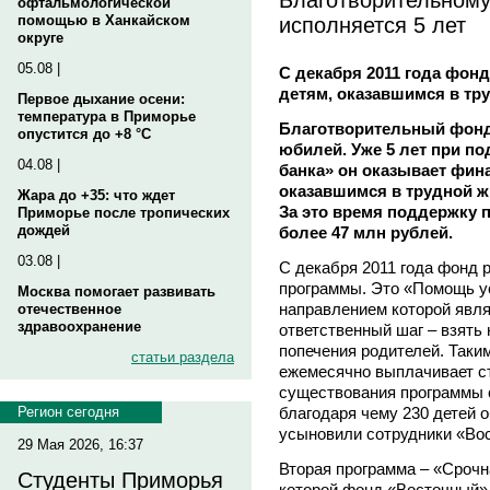
офтальмологической
исполняется 5 лет
помощью в Ханкайском
округе
05.08 |
С декабря 2011 года фо
детям, оказавшимся в тр
Первое дыхание осени:
температура в Приморье
Благотворительный фонд
опустится до +8 °C
юбилей. Уже 5 лет при п
04.08 |
банка» он оказывает фин
оказавшимся в трудной жи
Жара до +35: что ждет
За это время поддержку 
Приморье после тропических
дождей
более 47 млн рублей.
03.08 |
С декабря 2011 года фонд 
программы. Это «Помощь у
Москва помогает развивать
направлением которой явл
отечественное
здравоохранение
ответственный шаг – взять 
попечения родителей. Таки
статьи раздела
ежемесячно выплачивает ст
существования программы с
благодаря чему 230 детей 
Регион сегодня
усыновили сотрудники «Вос
29 Мая 2026, 16:37
Вторая программа – «Срочн
Студенты Приморья
которой фонд «Восточный» 