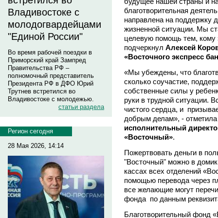
встретился во
будущее нашей страны и н
благотворительная деятель
Владивостоке с
направлена на поддержку д
молодогвардейцами
жизненной ситуации. Мы с
"Единой России"
целевую помощь тем, кому 
подчеркнул
Алексей Коро
Во время рабочей поездки в
«Восточного экспресс бан
Приморский край Зампред
Правительства РФ –
«Мы убеждены, что благотв
полномочный представитель
сколько соучастие, поддерж
Президента РФ в ДФО Юрий
собственные силы у ребенка
Трутнев встретился во
Владивостоке с молодежью.
руки в трудной ситуации. В
статьи раздела
чистого сердца, и призыва
добрым делам», - отметил
исполнительный директо
Регион сегодня
«Восточный»
.
28 Мая 2026, 14:14
Пожертвовать деньги в пол
"Восточный" можно в домик
кассах всех отделений «Вос
помощью перевода через пл
все желающие могут перечи
фонда по данным реквизит
Благотворительный фонд 