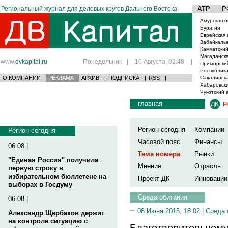
Региональный журнал для деловых кругов Дальнего Востока
АТР
Р
Амурская о
Бурятия
Еврейская 
Забайкаль
Камчатский
Магаданска
www.
dvkapital.ru
Понедельник
|
10 Августа, 02:48
|
Приморски
Республика
О КОМПАНИИ
РЕКЛАМА
АРХИВ
|
ПОДПИСКА
|
RSS
|
Сахалинска
Хабаровски
Чукотский 
главная
Р
Регион сегодня
Компании
Регион сегодня
Часовой пояс
Финансы
06.08 |
Тема номера
Рынки
"Единая Россия" получила
Мнение
Отрасль
первую строку в
избирательном бюллетене на
Проект ДК
Инновации
выборах в Госдуму
Среда обитания
06.08 |
08 Июня 2015, 18:02 |
Среда 
Александр Щербаков держит
на контроле ситуацию с
Благотворительному