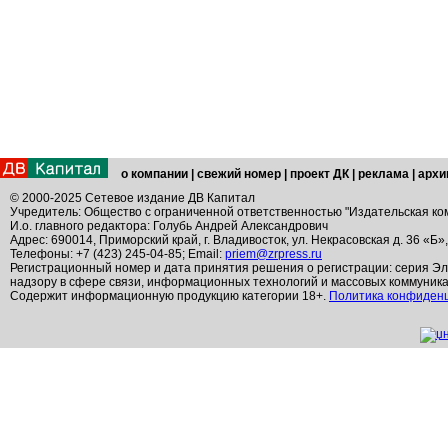
о компании
|
свежий номер
|
проект ДК
|
реклама
|
архи
© 2000-2025 Сетевое издание ДВ Капитал
Учредитель: Общество с ограниченной ответственностью "Издательская ко
И.о. главного редактора: Голубь Андрей Александрович
Адрес: 690014, Приморский край, г. Владивосток, ул. Некрасовская д. 36 «Б»
Телефоны: +7 (423) 245-04-85; Email:
priem@zrpress.ru
Регистрационный номер и дата принятия решения о регистрации: серия Эл
надзору в сфере связи, информационных технологий и массовых коммуник
Содержит информационную продукцию категории 18+.
Политика конфиден