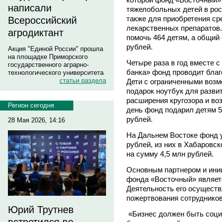
написали
тяжелобольных детей в рос
также для приобретения ср
Всероссийский
лекарственных препаратов
агродиктант
помочь 464 детям, а общий
рублей.
Акция "Единой России" прошла
на площадке Приморского
Четыре раза в год вместе 
государственного аграрно-
банка» фонд проводит бла
технологического университета
статьи раздела
Дети с ограниченными возм
подарок ноутбук для разви
расширения кругозора и во
Регион сегодня
день фонд подарил детям 5
рублей.
28 Мая 2026, 14:16
На Дальнем Востоке фонд у
рублей, из них в Хабаровс
на сумму 4,5 млн рублей.
Основным партнером и ини
фонда «Восточный» являет
Деятельность его осуществ
пожертвования сотрудников
Юрий Трутнев
«Бизнес должен быть социа