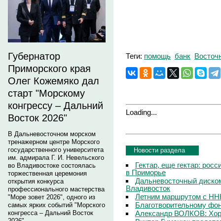
Губернатор
Теги:
помощь
банк
Восточ
Приморского края
Олег Кожемяко дал
старт "Морскому
конгрессу – Дальний
Loading...
Восток 2026"
В Дальневосточном морском
тренажерном центре Морского
государственного университета
Новости раздела
им. адмирала Г. И. Невельского
Гектар, еще гектар: рос
во Владивостоке состоялась
в Приморье
торжественная церемония
Дальневосточный диско
открытия конкурса
Владивосток
профессионального мастерства
Летним маршрутом с НН
"Море зовет 2026", одного из
Благотворительному фон
самых ярких событий "Морского
Александр ВОЛКОВ: Хоро
конгресса – Дальний Восток
2026".