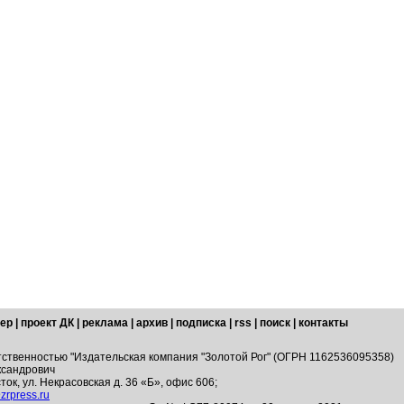
ер
|
проект ДК
|
реклама
|
архив
|
подписка
|
rss
|
поиск
|
контакты
тственностью "Издательская компания "Золотой Рог" (ОГРН 1162536095358)
ксандрович
ток, ул. Некрасовская д. 36 «Б», офис 606;
zrpress.ru