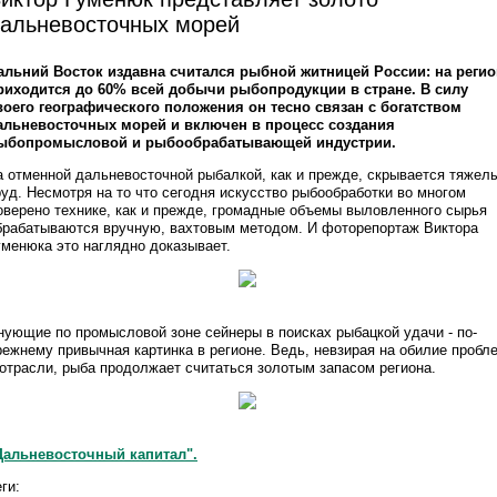
альневосточных морей
альний Восток издавна считался рыбной житницей России: на регио
риходится до 60% всей добычи рыбопродукции в стране. В силу
воего географического положения он тесно связан с богатством
альневосточных морей и включен в процесс создания
ыбопромысловой и рыбообрабатывающей индустрии.
а отменной дальневосточной рыбалкой, как и прежде, скрывается тяжел
руд. Несмотря на то что сегодня искусство рыбообработки во многом
оверено технике, как и прежде, громадные объемы выловленного сырья
брабатываются вручную, вахтовым методом. И фоторепортаж Виктора
уменюка это наглядно доказывает.
нующие по промысловой зоне сейнеры в поисках рыбацкой удачи - по-
режнему привычная картинка в регионе. Ведь, невзирая на обилие пробл
 отрасли, рыба продолжает считаться золотым запасом региона.
Дальневосточный капитал".
ги: