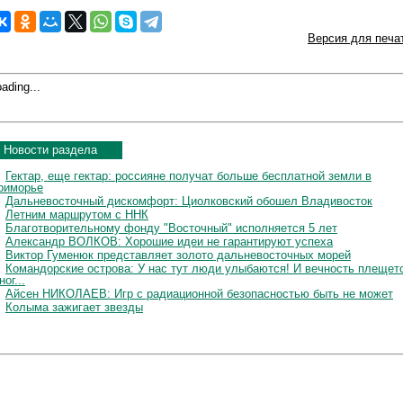
Версия для печа
ading...
Новости раздела
Гектар, еще гектар: россияне получат больше бесплатной земли в
риморье
Дальневосточный дискомфорт: Циолковский обошел Владивосток
Летним маршрутом с ННК
Благотворительному фонду "Восточный" исполняется 5 лет
Александр ВОЛКОВ: Хорошие идеи не гарантируют успеха
Виктор Гуменюк представляет золото дальневосточных морей
Командорские острова: У нас тут люди улыбаются! И вечность плещет
ног...
Айсен НИКОЛАЕВ: Игр с радиационной безопасностью быть не может
Колыма зажигает звезды