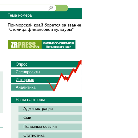
Тема номера
Приморский край борется за звание
"Столица финансовой культуры"
Опрос
Спецпроекты
Интервью
Аналитика
Наши партнеры
Администрации
Сми
Полезные ссылки
Статистика