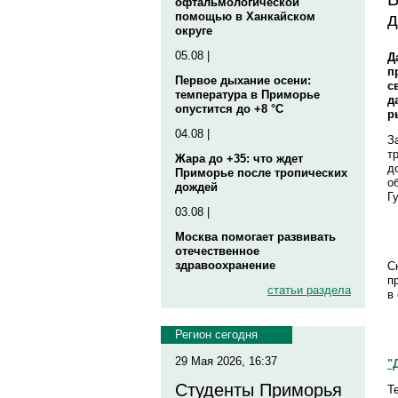
офтальмологической
д
помощью в Ханкайском
округе
05.08 |
Д
п
Первое дыхание осени:
с
температура в Приморье
д
опустится до +8 °C
р
04.08 |
З
т
Жара до +35: что ждет
д
Приморье после тропических
о
дождей
Г
03.08 |
Москва помогает развивать
отечественное
здравоохранение
С
п
статьи раздела
в
Регион сегодня
29 Мая 2026, 16:37
"
Студенты Приморья
Те