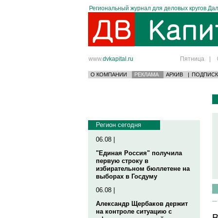
Региональный журнал для деловых кругов Дал
www.
dvkapital.ru
Пятница
|
О КОМПАНИИ
РЕКЛАМА
АРХИВ
|
ПОДПИСК
Регион сегодня
06.08 |
"Единая Россия" получила
первую строку в
избирательном бюллетене на
выборах в Госдуму
06.08 |
Александр Щербаков держит
на контроле ситуацию с
В