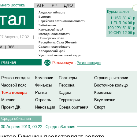
ьнего Востока
АТР
РФ
ДФО
Курсы валют
Амурская область
Бурятия
1 USD
81.41 р.
Еврейская автономная область
1 EUR
94.06 р.
Забайкалье
100 JPY
51.61 р.
Камчатский край
10 CNY
12.06 р.
Магаданская область
07 Августа, 17:32
|
Приморский край
Республика Саха (Якутия)
А
|
RSS
|
Сахалинская область
Хабаровский край
Чукотский автономный округ
главная
Рекомендует:
Регион сегодня
Регион сегодня
Компании
Партнеры
Страницы истории
Часовой пояс
Финансы
Персона
Восточное кольцо
Тема номера
Рынки
Кадры
Криминал
Мнение
Отрасль
Территория
Вкус жизни
Проект ДК
Инновации
Среда обитания
Спорт
Среда обитания
30 Апреля 2013, 00:22 |
Среда обитания
иктор Гуменюк представляет золото