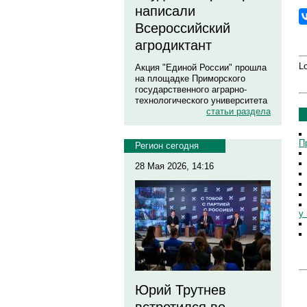
написали
Всероссийский
агродиктант
Lo
Акция "Единой России" прошла
на площадке Приморского
государственного аграрно-
технологического университета
статьи раздела
П
Регион сегодня
28 Мая 2026, 14:16
у 
Юрий Трутнев