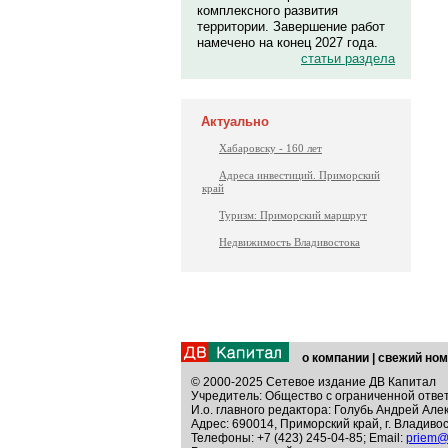
комплексного развития
территории. Завершение работ
намечено на конец 2027 года.
статьи раздела
Актуально
Хабаровску - 160 лет
Адреса инвестиций. Приморский
край
Туризм: Приморский маршрут
Недвижимость Владивостока
о компании
|
свежий ном
© 2000-2025 Сетевое издание ДВ Капитал
Учредитель: Общество с ограниченной отве
И.о. главного редактора: Голубь Андрей Але
Адрес: 690014, Приморский край, г. Владивос
Телефоны: +7 (423) 245-04-85; Email:
priem@