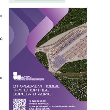
н
ый
ем