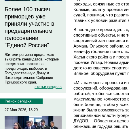
расходы, связанные со стр
Более 100 тысяч
Колыме, оплату проезда ин
судей, понимая, что развит
приморцев уже
главных условий развития в
приняли участие в
В последнее время здесь о
предварительном
спортивные объекты, и не 
голосовании
спортивный зал появился в
"Единой России"
Армань Ольского района, х
мини-футбольное поле с ис
Жители региона продолжают
Хасынского района и посе
выбирать кандидатов, которые
поселке Уптар. Новым адм
представят партию на
детско-юношеская спортив
предстоящих выборах в
Государственную Думу и
Вяльбе, оборудован пункт 
Законодательное Собрание
Приморского края.
«Мы намерены провести ин
статьи раздела
сооружений, оборудования,
работой, чтобы все спортз
максимальное количество 
Регион сегодня
быть больше, чтобы у все
жизни была возможность за
27 Мая 2026, 13:29
региональной власти губер
ДУДОВ. – Областная целев
ближайшие год-два решить 