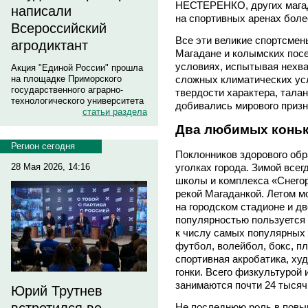
НЕСТЕРЕНКО, других магад
написали
на спортивных аренах боле
Всероссийский
Все эти великие спортсмен
агродиктант
Магадане и колымских посе
условиях, испытывая нехва
Акция "Единой России" прошла
сложных климатических усл
на площадке Приморского
государственного аграрно-
твердости характера, талан
технологического университета
добивались мирового призн
статьи раздела
Два любимых конь
Регион сегодня
Поклонников здорового обр
28 Мая 2026, 14:16
уголках города. Зимой все
школы и комплекса «Снегор
рекой Магаданкой. Летом 
на городском стадионе и 
популярностью пользуется 
к числу самых популярных 
футбол, волейбол, бокс, пл
спортивная акробатика, ху
гонки. Всего физкультурой 
занимаются почти 24 тысяч
Юрий Трутнев
Не последнюю роль в повы