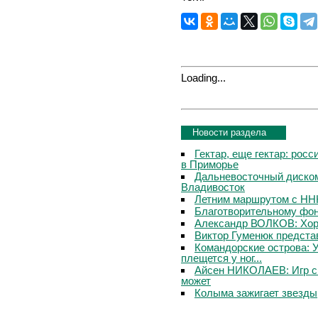
Loading...
Новости раздела
Гектар, еще гектар: рос
в Приморье
Дальневосточный диско
Владивосток
Летним маршрутом с НН
Благотворительному фон
Александр ВОЛКОВ: Хоро
Виктор Гуменюк предста
Командорские острова: 
плещется у ног...
Айсен НИКОЛАЕВ: Игр с
может
Колыма зажигает звезды