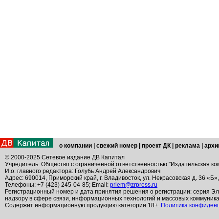
о компании
|
свежий номер
|
проект ДК
|
реклама
|
архи
© 2000-2025 Сетевое издание ДВ Капитал
Учредитель: Общество с ограниченной ответственностью "Издательская ко
И.о. главного редактора: Голубь Андрей Александрович
Адрес: 690014, Приморский край, г. Владивосток, ул. Некрасовская д. 36 «Б»
Телефоны: +7 (423) 245-04-85; Email:
priem@zrpress.ru
Регистрационный номер и дата принятия решения о регистрации: серия Эл
надзору в сфере связи, информационных технологий и массовых коммуник
Содержит информационную продукцию категории 18+.
Политика конфиден