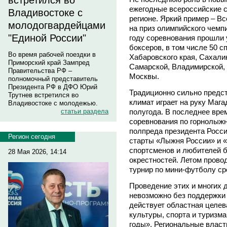
встретился во
ежегодные всероссийские с
Владивостоке с
регионе. Яркий пример – В
молодогвардейцами
на приз олимпийского чем
"Единой России"
году соревнования прошли 
боксеров, в том числе 50 с
Во время рабочей поездки в
Хабаровского края, Сахали
Приморский край Зампред
Самарской, Владимирской, 
Правительства РФ –
Москвы.
полномочный представитель
Президента РФ в ДФО Юрий
Традиционно сильно предс
Трутнев встретился во
климат играет на руку Мага
Владивостоке с молодежью.
статьи раздела
полугода. В последнее вр
соревнования по горнолыжн
полпреда президента Росс
Регион сегодня
старты «Лыжня России» и 
спортсменов и любителей б
28 Мая 2026, 14:14
окрестностей. Летом прово
турнир по мини-футболу ср
Проведение этих и многих 
невозможно без поддержки 
действует областная целев
культуры, спорта и туризма
годы». Региональные власт