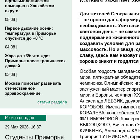
офтальмологической
помощью в Ханкайском
округе
Для жителей Севера заня
– не просто дань формир
05.08 |
необходимость. Учитывая
Первое дыхание осени:
световой день – не самы
температура в Приморье
поддержания жизненного 
опустится до +8 °C
создавать условия для ра
04.08 |
массовость. Но и звезд,
славу, здесь вам назовут
Жара до +35: что ждет
хорошо знают и гордятся
Приморье после тропических
дождей
Особая гордость магаданск
03.08 |
мира, пятикратная обладат
чемпионка Олимпийских иг
Москва помогает развивать
отечественное
заслуженный мастер спорт
здравоохранение
мира и Европы, чемпион XX
Александр ЛЕБЗЯК, двукра
статьи раздела
КОРОБОВ. Имена гимнаст
КОВАЛЕВА, конькобежек 
Регион сегодня
ФИЛИМОНОВОЙ, боксеров 
ВЫСОЦКОГО, Вячеслава Я
29 Мая 2026, 16:37
КИЧКИНА, Александра КА
Григория ГУТНИКОВА, гор
Студенты Приморья