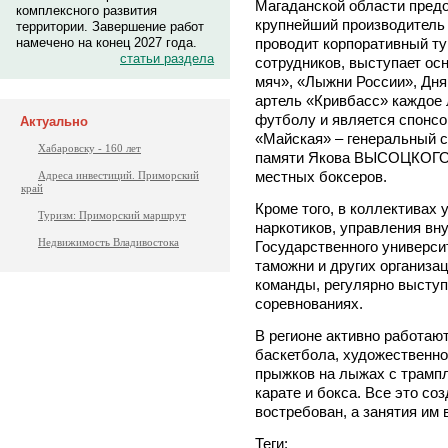
Магаданской области пред
комплексного развития
крупнейший производитель 
территории. Завершение работ
проводит корпоративный ту
намечено на конец 2027 года.
статьи раздела
сотрудников, выступает о
мяч», «Лыжни России», Дня
артель «Кривбасс» каждое 
футболу и является спонсо
Актуально
«Майская» – генеральный с
Хабаровску - 160 лет
памяти Якова ВЫСОЦКОГО 
местных боксеров.
Адреса инвестиций. Приморский
край
Кроме того, в коллективах
Туризм: Приморский маршрут
наркотиков, управления вн
Недвижимость Владивостока
Государственного универси
таможни и других организа
команды, регулярно выступ
соревнованиях.
В регионе активно работаю
баскетбола, художественно
прыжков на лыжах с трампл
карате и бокса. Все это с
востребован, а занятия им 
Теги: