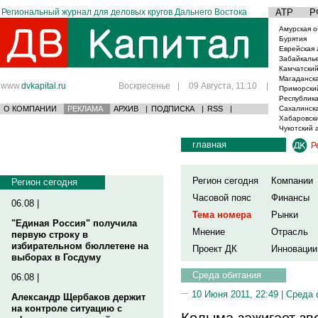
Региональный журнал для деловых кругов Дальнего Востока
АТР
Р
Амурская о
Бурятия
Еврейская 
Забайкаль
Камчатский
Магаданска
www.
dvkapital.ru
Воскресенье
|
09 Августа, 11:10
|
Приморски
Республика
О КОМПАНИИ
РЕКЛАМА
АРХИВ
|
ПОДПИСКА
|
RSS
|
Сахалинска
Хабаровски
Чукотский 
главная
Р
Регион сегодня
Компании
Регион сегодня
Часовой пояс
Финансы
06.08 |
Тема номера
Рынки
"Единая Россия" получила
Мнение
Отрасль
первую строку в
избирательном бюллетене на
Проект ДК
Инновации
выборах в Госдуму
Среда обитания
06.08 |
10 Июня 2011, 22:49 |
Среда 
Александр Щербаков держит
на контроле ситуацию с
Колыма зажигает зв