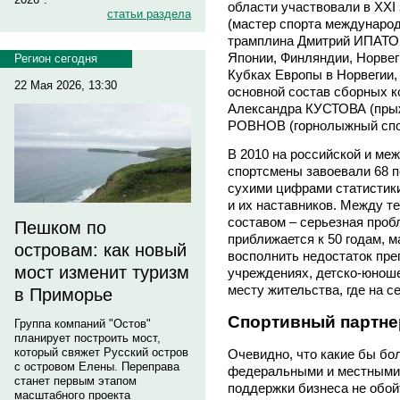
области участвовали в XXI
статьи раздела
(мастер спорта международ
трамплина Дмитрий ИПАТОВ)
Японии, Финляндии, Норвег
Регион сегодня
Кубках Европы в Норвегии,
22 Мая 2026, 13:30
основной состав сборных к
Александра КУСТОВА (прыж
РОВНОВ (горнолыжный спор
В 2010 на российской и ме
спортсмены завоевали 68 пе
сухими цифрами статистики
и их наставников. Между т
составом – серьезная проб
Пешком по
приближается к 50 годам, 
островам: как новый
восполнить недостаток пр
мост изменит туризм
учреждениях, детско-юноше
месту жительства, где на с
в Приморье
Спортивный партне
Группа компаний "Остов"
планирует построить мост,
который свяжет Русский остров
Очевидно, что какие бы бо
с островом Елены. Переправа
федеральными и местными в
станет первым этапом
поддержки бизнеса не обойт
масштабного проекта