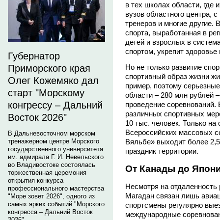
в тех школах области, где 
вузов областного центра, 
тренеров и многие другие.
спорта, выработанная в ре
детей и взрослых в систем
спортом, укрепит здоровье
Губернатор
Приморского края
Но не только развитие спор
спортивный образ жизни жи
Олег Кожемяко дал
пример, поэтому серьезные
старт "Морскому
области – 280 млн рублей 
конгрессу – Дальний
проведение соревнований. 
различных спортивных меро
Восток 2026"
10 тыс. человек. Только н
Всероссийских массовых с
В Дальневосточном морском
тренажерном центре Морского
Вяльбе» выходит более 2,5
государственного университета
праздник территории.
им. адмирала Г. И. Невельского
во Владивостоке состоялась
От Канады до Япон
торжественная церемония
открытия конкурса
Несмотря на отдаленность 
профессионального мастерства
Магадан связан лишь авиа
"Море зовет 2026", одного из
самых ярких событий "Морского
спортсмены регулярно вые
конгресса – Дальний Восток
международные соревновани
2026".