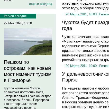
животных и редких растений
статьи раздела
этом году, а общая площадь
20 Марта 2011, 10:00 |
Регион
Регион сегодня
Чукотка будет празд
22 Мая 2026, 13:30
года
Чукотка начинает реализац
«Чукотка – территория откр
годовщине открытия Бери
призван не только широко о
внимание российской и меж
российских полярных откры
Пешком по
20 Марта 2011, 10:00 |
Регион
островам: как новый
У дальневосточнико
мост изменит туризм
Париж
в Приморье
Нынешним мартом у любого
Группа компаний "Остов"
планирует построить мост,
лет появляется вполне реа
который свяжет Русский остров
Альянс Франсез–Владивост
с островом Елены. Переправа
в России объявил целую се
станет первым этапом
которых станут путёвки во
масштабного проекта