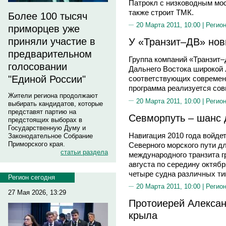
Патрокл с низководным мос
также строит ТМК.
Более 100 тысяч
20 Марта 2011, 10:00 |
Регион
приморцев уже
приняли участие в
У «Транзит–ДВ» но
предварительном
Группа компаний «Транзит–
голосовании
Дальнего Востока широкой 
"Единой России"
соответствующих современ
программа реализуется сов
Жители региона продолжают
20 Марта 2011, 10:00 |
Регион
выбирать кандидатов, которые
представят партию на
Севморпуть – шанс 
предстоящих выборах в
Государственную Думу и
Навигация 2010 года войде
Законодательное Собрание
Приморского края.
Северного морского пути дл
статьи раздела
международного транзита г
августа по середину октяб
четыре судна различных ти
Регион сегодня
20 Марта 2011, 10:00 |
Регион
27 Мая 2026, 13:29
Протоиерей Алексан
крыла