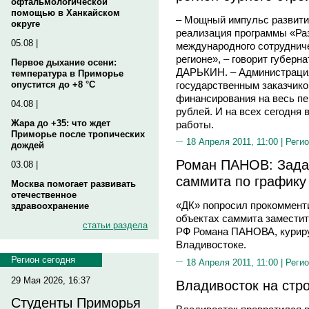
офтальмологической
помощью в Ханкайском
– Мощный импульс развити
округе
реализация программы «Раз
05.08 |
международного сотруднич
регионе», – говорит губерн
Первое дыхание осени:
ДАРЬКИН. – Администрация
температура в Приморье
государственным заказчико
опустится до +8 °C
финансирования на весь пе
04.08 |
рублей. И на всех сегодня
Жара до +35: что ждет
работы.
Приморье после тропических
18 Апреля 2011, 11:00 |
Регио
дождей
Роман ПАНОВ: Задач
03.08 |
саммита по графику
Москва помогает развивать
отечественное
«ДК» попросил прокомменти
здравоохранение
объектах саммита заместит
статьи раздела
РФ Романа ПАНОВА, куриру
Владивостоке.
Регион сегодня
18 Апреля 2011, 11:00 |
Регио
29 Мая 2026, 16:37
Владивосток на стр
Студенты Приморья