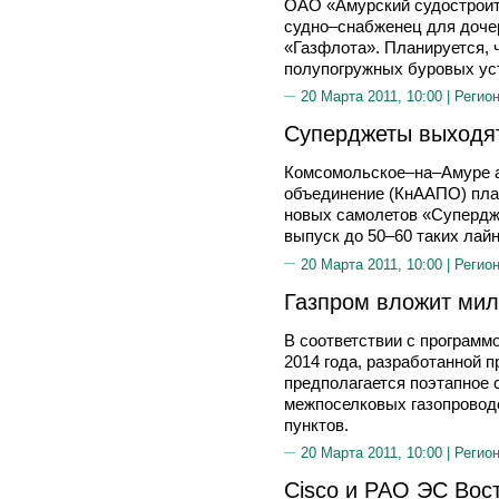
ОАО «Амурский судостроит
судно–снабженец для доче
«Газфлота». Планируется, 
полупогружных буровых ус
20 Марта 2011, 10:00 |
Регион
Суперджеты выходят
Комсомольское–на–Амуре а
объединение (КнААПО) план
новых самолетов «Супердже
выпуск до 50–60 таких лайн
20 Марта 2011, 10:00 |
Регион
Газпром вложит мил
В соответствии с программ
2014 года, разработанной 
предполагается поэтапное 
межпоселковых газопровод
пунктов.
20 Марта 2011, 10:00 |
Регион
Cisco и РАО ЭС Вос