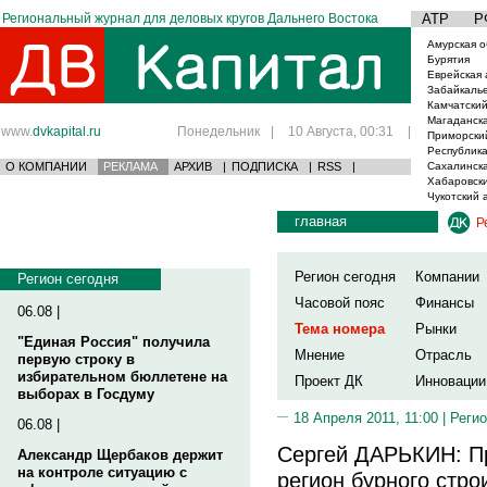
Региональный журнал для деловых кругов Дальнего Востока
АТР
Р
Амурская о
Бурятия
Еврейская 
Забайкаль
Камчатский
Магаданска
www.
dvkapital.ru
Понедельник
|
10 Августа, 00:31
|
Приморски
Республика
О КОМПАНИИ
РЕКЛАМА
АРХИВ
|
ПОДПИСКА
|
RSS
|
Сахалинска
Хабаровски
Чукотский 
главная
Р
Регион сегодня
Компании
Регион сегодня
Часовой пояс
Финансы
06.08 |
Тема номера
Рынки
"Единая Россия" получила
Мнение
Отрасль
первую строку в
избирательном бюллетене на
Проект ДК
Инновации
выборах в Госдуму
18 Апреля 2011, 11:00 |
Регио
06.08 |
Сергей ДАРЬКИН: П
Александр Щербаков держит
на контроле ситуацию с
регион бурного стро