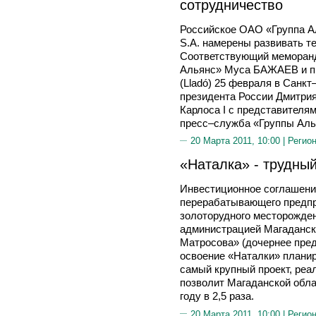
сотрудничество
Российское ОАО «Группа Ал
S.A. намерены развивать т
Соответствующий меморанд
Альянс» Муса БАЖАЕВ и пр
(Lladó) 25 февраля в Санкт
президента России Дмитри
Карлоса I с представителя
пресс–служба «Группы Аль
20 Марта 2011, 10:00 |
Регион
«Наталка» - трудный
Инвестиционное соглашени
перерабатывающего предпр
золоторудного месторожде
администрацией Магаданск
Матросова» (дочернее пре
освоение «Наталки» планир
самый крупный проект, реа
позволит Магаданской обла
году в 2,5 раза.
20 Марта 2011, 10:00 |
Регион