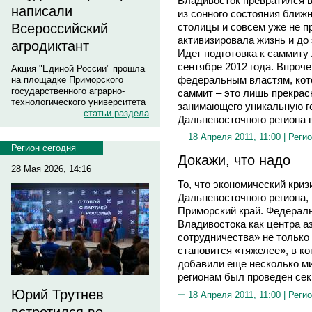
Владивосток превратился в
написали
из сонного состояния ближ
столицы и совсем уже не п
Всероссийский
активизировала жизнь и до 
агродиктант
Идет подготовка к саммиту
сентябре 2012 года. Впроче
Акция "Единой России" прошла
федеральным властям, кото
на площадке Приморского
государственного аграрно-
саммит – это лишь прекрас
технологического университета
занимающего уникальную ге
статьи раздела
Дальневосточного региона 
18 Апреля 2011, 11:00 |
Регио
Регион сегодня
Докажи, что надо
28 Мая 2026, 14:16
То, что экономический криз
Дальневосточного региона, 
Приморский край. Федерал
Владивостока как центра а
сотрудничества» не только
становится «тяжелее», в к
добавили еще несколько м
регионам был проведен сек
Юрий Трутнев
18 Апреля 2011, 11:00 |
Регио