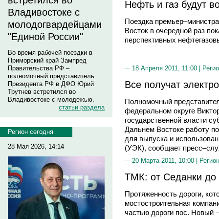
встретился во
Нефть и газ будут 
Владивостоке с
Поездка премьер–министр
молодогвардейцами
Восток в очередной раз по
"Единой России"
перспективных нефтегазовы
Во время рабочей поездки в
Приморский край Зампред
Правительства РФ –
18 Апреля 2011, 11:00 |
Регио
полномочный представитель
Все получат электр
Президента РФ в ДФО Юрий
Трутнев встретился во
Владивостоке с молодежью.
Полномочный представител
статьи раздела
федеральном округе Викто
государственной власти су
Дальнем Востоке работу п
Регион сегодня
для выпуска и использова
28 Мая 2026, 14:14
(УЭК), сообщает пресс–слу
20 Марта 2011, 10:00 |
Регион
ТМК: от Седанки до
Протяженность дороги, кот
мостостроительная компани
частью дороги пос. Новый 