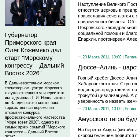
Наступление Великого Поста
относится церковь к предп
православия сочетаются с 
современного бизнеса. Об 
Покровского кафедрального
социальной помощи и благ
Губернатор
Епархии, протоиереем Але
Приморского края
Олег Кожемяко дал
старт "Морскому
20 Марта 2011, 10:00 |
Регион
конгрессу – Дальний
Дюссе–Алинь - царс
Восток 2026"
Горный хребет Дюссе–Алинь
В Дальневосточном морском
Хабаровского края. Скрытое 
тренажерном центре Морского
водопадов представляет со
государственного университета
тронутой цивилизацией. А 
им. адмирала Г. И. Невельского
уверенностью назвать жемч
во Владивостоке состоялась
торжественная церемония
20 Марта 2011, 10:00 |
Регион
открытия конкурса
профессионального мастерства
Амурского тигра буд
"Море зовет 2026", одного из
самых ярких событий "Морского
На берегах Амура (китайцы
конгресса – Дальний Восток
скором будущем появится р
2026".