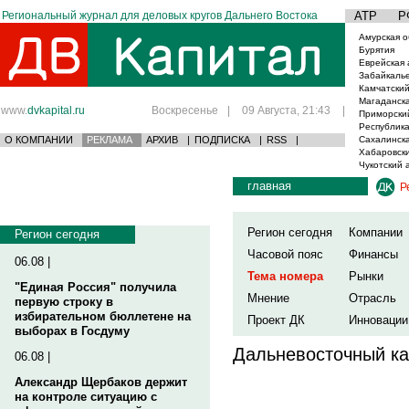
Региональный журнал для деловых кругов Дальнего Востока
АТР
Р
Амурская о
Бурятия
Еврейская 
Забайкаль
Камчатский
Магаданска
www.
dvkapital.ru
Воскресенье
|
09 Августа, 21:43
|
Приморски
Республика
О КОМПАНИИ
РЕКЛАМА
АРХИВ
|
ПОДПИСКА
|
RSS
|
Сахалинска
Хабаровски
Чукотский 
главная
Р
Регион сегодня
Компании
Регион сегодня
Часовой пояс
Финансы
06.08 |
Тема номера
Рынки
"Единая Россия" получила
Мнение
Отрасль
первую строку в
избирательном бюллетене на
Проект ДК
Инновации
выборах в Госдуму
Дальневосточный ка
06.08 |
Александр Щербаков держит
на контроле ситуацию с