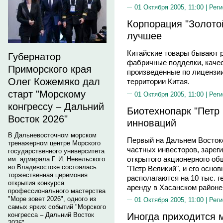
01 Октября 2005, 11:00 |
Реги
Корпорация "Золото
лучшее
Китайские товары бывают р
Губернатор
фабричные подделки, каче
Приморского края
произведенные по лицензи
Олег Кожемяко дал
территории Китая.
старт "Морскому
01 Октября 2005, 11:00 |
Реги
конгрессу – Дальний
Биотехнопарк "Петр 
Восток 2026"
инноваций
В Дальневосточном морском
Первый на Дальнем Востоке
тренажерном центре Морского
частных инвесторов, зарег
государственного университета
открытого акционерного об
им. адмирала Г. И. Невельского
во Владивостоке состоялась
"Петр Великий", и его осн
торжественная церемония
располагаются на 10 тыс. г
открытия конкурса
аренду в Хасанском районе
профессионального мастерства
"Море зовет 2026", одного из
01 Октября 2005, 11:00 |
Реги
самых ярких событий "Морского
Иногда приходится 
конгресса – Дальний Восток
2026".