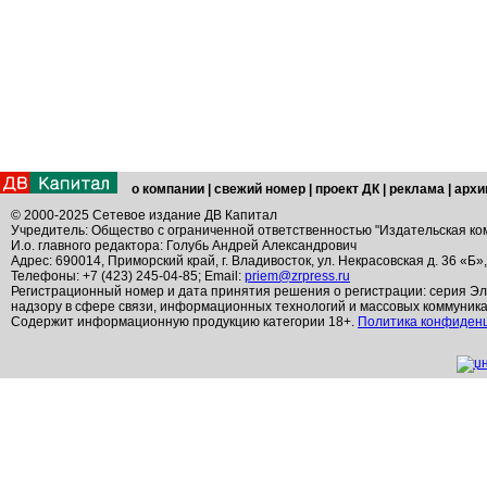
о компании
|
свежий номер
|
проект ДК
|
реклама
|
архи
© 2000-2025 Сетевое издание ДВ Капитал
Учредитель: Общество с ограниченной ответственностью "Издательская ко
И.о. главного редактора: Голубь Андрей Александрович
Адрес: 690014, Приморский край, г. Владивосток, ул. Некрасовская д. 36 «Б»
Телефоны: +7 (423) 245-04-85; Email:
priem@zrpress.ru
Регистрационный номер и дата принятия решения о регистрации: серия Эл
надзору в сфере связи, информационных технологий и массовых коммуник
Содержит информационную продукцию категории 18+.
Политика конфиден