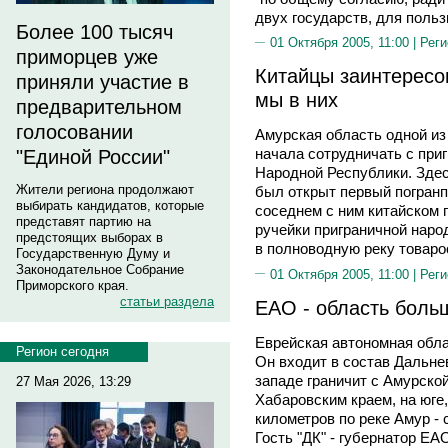
двух государств, для поль
Более 100 тысяч
01 Октября 2005, 11:00 |
Реги
приморцев уже
Китайцы заинтересо
приняли участие в
мы в них
предварительном
голосовании
Амурская область одной из
начала сотрудничать с при
"Единой России"
Народной Республики. Здес
Жители региона продолжают
был открыт первый погранп
выбирать кандидатов, которые
соседнем с ним китайском 
представят партию на
ручейки приграничной наро
предстоящих выборах в
в полноводную реку товаро
Государственную Думу и
Законодательное Собрание
01 Октября 2005, 11:00 |
Реги
Приморского края.
статьи раздела
ЕАО - область боль
Еврейская автономная обла
Регион сегодня
Он входит в состав Дальне
западе граничит с Амурской
27 Мая 2026, 13:29
Хабаровским краем, на юге
километров по реке Амур -
Гость "ДК" - губернатор Е