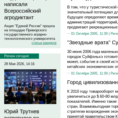
написали
В том, что у туристической
Всероссийский
значительный потенциал дл
агродиктант
будущее определяют время 
администраций территорий,
Акция "Единой России" прошла
продвигают рекреационные 
на площадке Приморского
01 Октября 2005, 11:00 |
Реги
государственного аграрно-
технологического университета
"Звездные врата" С
статьи раздела
30 июня 2006 года маленьк
Регион сегодня
городок Суйфэньхэ готовит
может, событие в своей ист
28 Мая 2026, 14:16
китайских экономических о
01 Октября 2005, 11:00 |
Реги
Город цивилизованн
К 2010 году товарооборот 
увеличиться до $ 60-80 млр
показателей. Именно такие
стран. Взаимовыгодная тор
Юрий Трутнев
стратегии возрождения эко
принятой правительством К