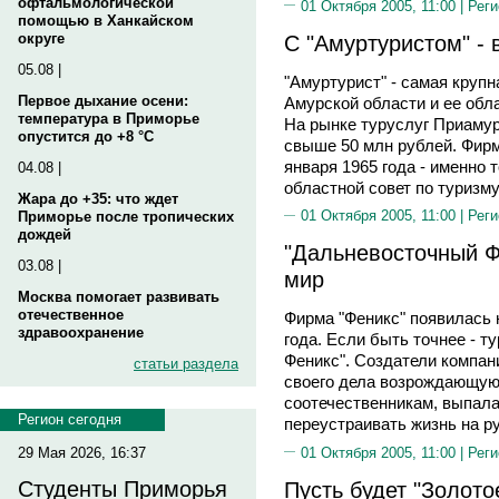
офтальмологической
01 Октября 2005, 11:00 |
Реги
помощью в Ханкайском
C "Амуртуристом" - 
округе
05.08 |
"Амуртурист" - самая крупн
Первое дыхание осени:
Амурской области и ее обла
температура в Приморье
На рынке туруслуг Приамурья
опустится до +8 °C
свыше 50 млн рублей. Фирм
января 1965 года - именно 
04.08 |
областной совет по туризму
Жара до +35: что ждет
01 Октября 2005, 11:00 |
Реги
Приморье после тропических
дождей
"Дальневосточный Ф
03.08 |
мир
Москва помогает развивать
отечественное
Фирма "Феникс" появилась 
здравоохранение
года. Если быть точнее - 
Феникс". Создатели компа
статьи раздела
своего дела возрождающуюся
соотечественникам, выпала
Регион сегодня
переустраивать жизнь на ру
01 Октября 2005, 11:00 |
Реги
29 Мая 2026, 16:37
Пусть будет "Золото
Студенты Приморья