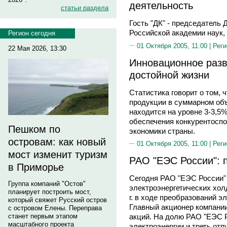
деятельность
статьи раздела
Гость "ДК" - председатель
Российской академии наук
Регион сегодня
01 Октября 2005, 11:00 |
Реги
22 Мая 2026, 13:30
Инновационное разви
достойной жизни
Статистика говорит о том, 
продукции в суммарном об
находится на уровне 3-3,5
обеспечения конкурентоспо
Пешком по
экономики страны.
островам: как новый
01 Октября 2005, 11:00 |
Реги
мост изменит туризм
РАО "ЕЭС России": 
в Приморье
Сегодня РАО "ЕЭС России" 
Группа компаний "Остов"
электроэнергетических хол
планирует построить мост,
г. в ходе преобразований э
который свяжет Русский остров
Главный акционер компании
с островом Елены. Переправа
станет первым этапом
акций. На долю РАО "ЕЭС 
масштабного проекта
электроэнергии и треть отп