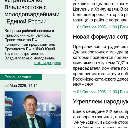
встретился во
ускорить социально-эконом
Владивостоке с
Цзилинь и Хэйлунцзян. В р
молодогвардейцами
большой проект, который р
границе, в районе погранич
"Единой России"
01 Октября 2005, 11:00 |
Реги
Во время рабочей поездки в
Приморский край Зампред
Новая формула сот
Правительства РФ –
полномочный представитель
Приграничное сотрудничеств
Президента РФ в ДФО Юрий
Дальневосточном междунар
Трутнев встретился во
который проводится под эг
Владивостоке с молодежью.
мыслями на эту тему "ДК" 
статьи раздела
председателя Комитета по 
предпринимательству и соб
Регион сегодня
Российско-китайского дело
ИВАНОВА.
28 Мая 2026, 14:14
01 Октября 2005, 11:00 |
Реги
Укрепляем народну
Еще в середине XIX века, п
договора о границах, воше
"Айгуньский", высокие стор
"по общему согласию, рад