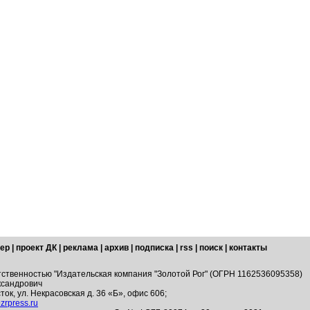
ер
|
проект ДК
|
реклама
|
архив
|
подписка
|
rss
|
поиск
|
контакты
тственностью "Издательская компания "Золотой Рог" (ОГРН 1162536095358)
ксандрович
ток, ул. Некрасовская д. 36 «Б», офис 606;
zrpress.ru