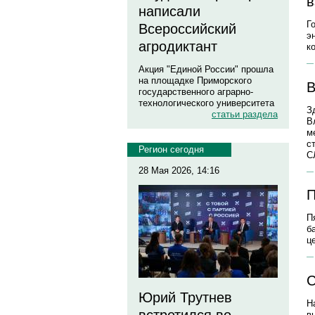
в
написали
Г
Всероссийский
э
агродиктант
к
Акция "Единой России" прошла
на площадке Приморского
В
государственного аграрно-
технологического университета
З
статьи раздела
В
м
с
Регион сегодня
С
28 Мая 2026, 14:16
П
П
б
ц
С
Юрий Трутнев
Н
в