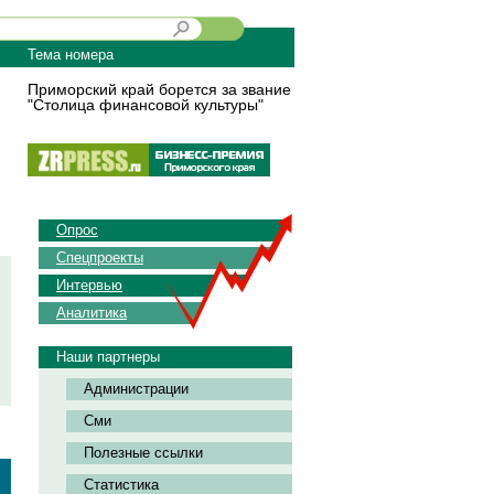
Тема номера
Приморский край борется за звание
"Столица финансовой культуры"
Опрос
Спецпроекты
Интервью
Аналитика
Наши партнеры
Администрации
Сми
Полезные ссылки
Статистика