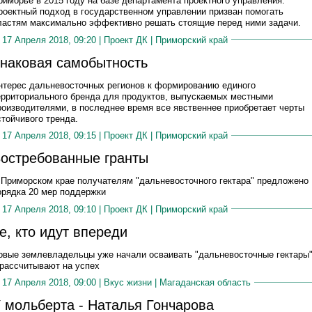
риморье в 2015 году на базе департамента проектного управления.
роектный подход в государственном управлении призван помогать
ластям максимально эффективно решать стоящие перед ними задачи.
17 Апреля 2018, 09:20 |
Проект ДК
|
Приморский край
наковая самобытность
нтерес дальневосточных регионов к формированию единого
ерриториального бренда для продуктов, выпускаемых местными
роизводителями, в последнее время все явственнее приобретает черты
стойчивого тренда.
17 Апреля 2018, 09:15 |
Проект ДК
|
Приморский край
остребованные гранты
 Приморском крае получателям "дальневосточного гектара" предложено
орядка 20 мер поддержки
17 Апреля 2018, 09:10 |
Проект ДК
|
Приморский край
е, кто идут впереди
овые землевладельцы уже начали осваивать "дальневосточные гектары
 рассчитывают на успех
17 Апреля 2018, 09:00 |
Вкус жизни
|
Магаданская область
 мольберта - Наталья Гончарова