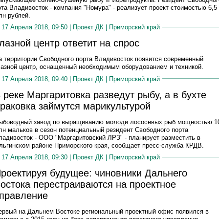
ота Владивосток - компания "Номура" - реализует проект стоимостью 6,5
лн рублей.
17 Апреля 2018, 09:50 |
Проект ДК
|
Приморский край
лазной центр ответит на спрос
а территории Свободного порта Владивосток появится современный
лазной центр, оснащенный необходимым оборудованием и техникой.
17 Апреля 2018, 09:40 |
Проект ДК
|
Приморский край
 реке Маргаритовка разведут рыбу, а в бухте
раковка займутся марикультурой
ыбоводный завод по выращиванию молоди лососевых рыб мощностью 1
лн мальков в сезон потенциальный резидент Свободного порта
ладивосток - ООО "Маргаритовский ЛРЗ" - планирует разместить в
льгинском районе Приморского края, сообщает пресс-служба КРДВ.
17 Апреля 2018, 09:30 |
Проект ДК
|
Приморский край
роектируя будущее: чиновники Дальнего
остока перестраиваются на проектное
правление
ервый на Дальнем Востоке региональный проектный офис появился в