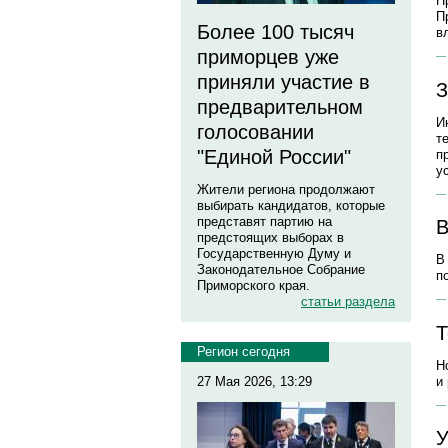
П
П
Более 100 тысяч
в
приморцев уже
приняли участие в
З
предварительном
И
голосовании
т
"Единой России"
п
у
Жители региона продолжают
выбирать кандидатов, которые
представят партию на
В
предстоящих выборах в
Государственную Думу и
В
Законодательное Собрание
п
Приморского края.
статьи раздела
Т
Регион сегодня
Н
и
27 Мая 2026, 13:29
У