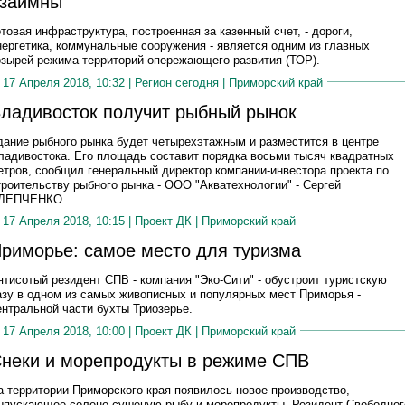
заимны
отовая инфраструктура, построенная за казенный счет, - дороги,
нергетика, коммунальные сооружения - является одним из главных
озырей режима территорий опережающего развития (ТОР).
17 Апреля 2018, 10:32 |
Регион сегодня
|
Приморский край
ладивосток получит рыбный рынок
дание рыбного рынка будет четырехэтажным и разместится в центре
ладивостока. Его площадь составит порядка восьми тысяч квадратных
етров, сообщил генеральный директор компании-инвестора проекта по
троительству рыбного рынка - ООО "Акватехнологии" - Сергей
ЛЕПЧЕНКО.
17 Апреля 2018, 10:15 |
Проект ДК
|
Приморский край
риморье: самое место для туризма
ятисотый резидент СПВ - компания "Эко-Сити" - обустроит туристскую
азу в одном из самых живописных и популярных мест Приморья -
ентральной части бухты Триозерье.
17 Апреля 2018, 10:00 |
Проект ДК
|
Приморский край
неки и морепродукты в режиме СПВ
а территории Приморского края появилось новое производство,
ыпускающее солено-сушеную рыбу и морепродукты. Резидент Свободног