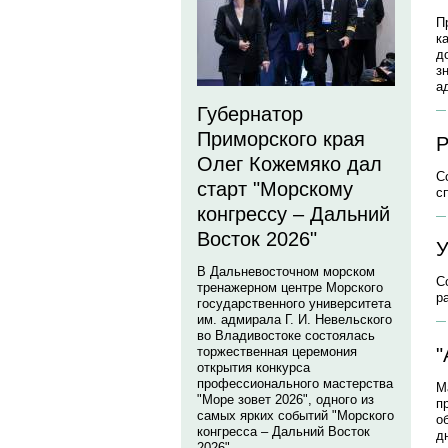
П
к
д
з
а
Губернатор
Приморского края
P
Олег Кожемяко дал
С
старт "Морскому
с
конгрессу – Дальний
Восток 2026"
У
В Дальневосточном морском
С
тренажерном центре Морского
р
государственного университета
им. адмирала Г. И. Невельского
во Владивостоке состоялась
"
торжественная церемония
открытия конкурса
профессионального мастерства
М
"Море зовет 2026", одного из
п
самых ярких событий "Морского
о
конгресса – Дальний Восток
д
2026".