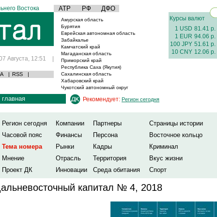
ьнего Востока
АТР
РФ
ДФО
Курсы валют
Амурская область
Бурятия
1 USD
81.41 р.
Еврейская автономная область
1 EUR
94.06 р.
Забайкалье
100 JPY
51.61 р.
Камчатский край
10 CNY
12.06 р.
Магаданская область
07 Августа, 12:51
|
Приморский край
Республика Саха (Якутия)
А
|
RSS
|
Сахалинская область
Хабаровский край
Чукотский автономный округ
главная
Рекомендует:
Регион сегодня
Регион сегодня
Компании
Партнеры
Страницы истории
Часовой пояс
Финансы
Персона
Восточное кольцо
Тема номера
Рынки
Кадры
Криминал
Мнение
Отрасль
Территория
Вкус жизни
Проект ДК
Инновации
Среда обитания
Спорт
альневосточный капитал № 4, 2018