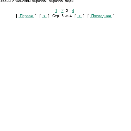
вязаны с женским образом, образом леди.
1
2
3
4
[
Первая
]
[
<
]
Стр. 3
из 4
[
>
]
[
Последняя
]