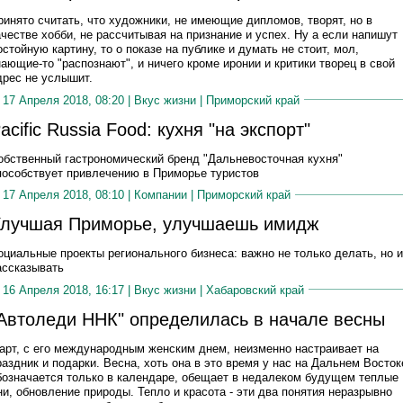
ринято считать, что художники, не имеющие дипломов, творят, но в
ачестве хобби, не рассчитывая на признание и успех. Ну а если напишут
остойную картину, то о показе на публике и думать не стоит, мол,
нающие-то "распознают", и ничего кроме иронии и критики творец в свой
дрес не услышит.
17 Апреля 2018, 08:20 |
Вкус жизни
|
Приморский край
acific Russia Food: кухня "на экспорт"
обственный гастрономический бренд "Дальневосточная кухня"
пособствует привлечению в Приморье туристов
17 Апреля 2018, 08:10 |
Компании
|
Приморский край
лучшая Приморье, улучшаешь имидж
оциальные проекты регионального бизнеса: важно не только делать, но и
ассказывать
16 Апреля 2018, 16:17 |
Вкус жизни
|
Хабаровский край
Автоледи ННК" определилась в начале весны
арт, с его международным женским днем, неизменно настраивает на
раздник и подарки. Весна, хоть она в это время у нас на Дальнем Восток
бозначается только в календаре, обещает в недалеком будущем теплые
ни, обновление природы. Тепло и красота - эти два понятия неразрывно