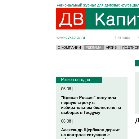
Региональный журнал для деловых кругов Дал
www.
dvkapital.ru
Пятница
|
О КОМПАНИИ
РЕКЛАМА
АРХИВ
|
ПОДПИСК
Регион сегодня
06.08 |
"Единая Россия" получила
первую строку в
избирательном бюллетене на
выборах в Госдуму
Д
06.08 |
Александр Щербаков держит
на контроле ситуацию с