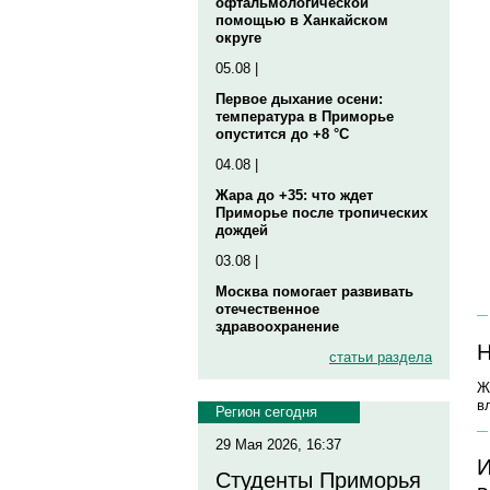
офтальмологической
помощью в Ханкайском
округе
05.08 |
Первое дыхание осени:
температура в Приморье
опустится до +8 °C
04.08 |
Жара до +35: что ждет
Приморье после тропических
дождей
03.08 |
Москва помогает развивать
отечественное
здравоохранение
Н
статьи раздела
Ж
в
Регион сегодня
29 Мая 2026, 16:37
И
Студенты Приморья