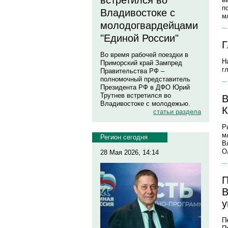
встретился во
п
Владивостоке с
м
молодогвардейцами
"Единой России"
Г
Во время рабочей поездки в
Н
Приморский край Зампред
г
Правительства РФ –
полномочный представитель
Президента РФ в ДФО Юрий
Трутнев встретился во
В
Владивостоке с молодежью.
К
статьи раздела
Р
м
Регион сегодня
В
О
28 Мая 2026, 14:14
П
В
у
П